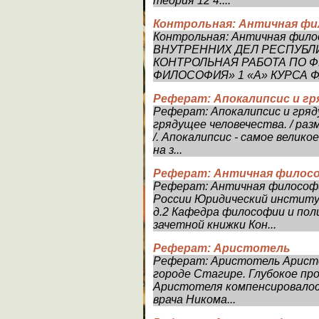
теория 12 4....
Контрольная: Античная ф
Контрольная: Античная фи
ВНУТРЕННИХ ДЕЛ РЕСПУБЛ
КОНТРОЛЬНАЯ РАБОТА ПО 
ФИЛОСОФИЯ» 1 «А» КУРСА Ф
Реферат: Апокалипсис и г
Реферат: Апокалипсис и гряд
грядущее человечества. / ра
/. Апокалипсис - самое велик
на з...
Реферат: Античная филос
Реферат: Античная философ
России Юридический институ
д.2 Кафедра философии и пол
зачетной книжки Кон...
Реферат: Аристотель
Реферат: Аристотель Аристоте
городе Стагире. Глубокое пр
Аристотеля компенсировалос
врача Никома...