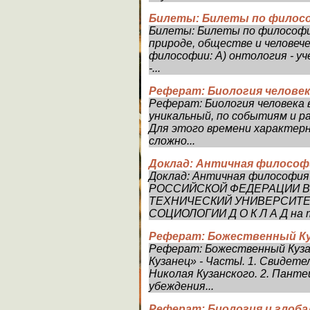
Билеты: Билеты по филосо
Билеты: Билеты по философии
природе, обществе и человеч
философии: А) онтология - уч
-...
Реферат: Биология человек
Реферат: Биология человека
уникальный, по событиям и р
Для этого времени характерн
сложно...
Доклад: Античная философ
Доклад: Античная философ
РОССИЙСКОЙ ФЕДЕРАЦИИ В
ТЕХНИЧЕСКИЙ УНИВЕРСИТЕТ
СОЦИОЛОГИИ Д О К Л А Д на 
Реферат: Божественный К
Реферат: Божественный Куза
Кузанец» - ЧастьI. 1. Свидет
Николая Кузанского. 2. Пант
убеждения...
Реферат: Биология и глоб