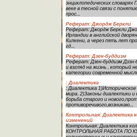
энциклопедических словарях П
веке в тесной связи с понят
прос...
Реферат: Джордж Беркли
Реферат: Джордж Беркли Джор
Ирландии в английской дворянс
Килкени, а через пять лет пр
гд...
Реферат: Дзен-буддизм
Реферат: Дзен-буддизм Дзэн-б
и взгляд на жизнь , который 
категории современной мысли.
: Диалектика
: Диалектика 1)Историческое
мира. 2)Законы диалектики и
борьба старого и нового,про
противоречивого,возникаю...
Контрольная: Диалектика 
изменений
Контрольная: Диалектика ко
КОНТРОЛЬНАЯ РАБОТА ПО К
количественных и качествен