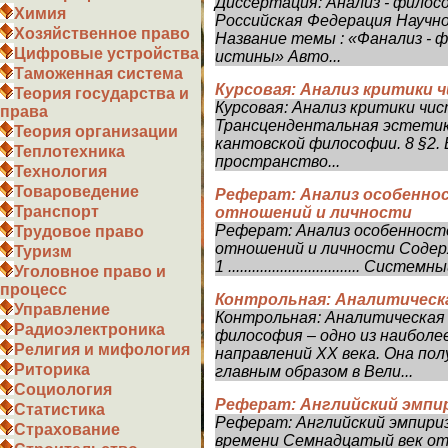
Диссертация: Анализ - фило
Химия
Российская Федерация Научн
Хозяйственное право
Название темы : «Фанализ - 
Цифровые устройства
истины» Авто...
Таможенная система
Курсовая: Анализ критики
Теория государства и
Курсовая: Анализ критики чис
права
Трансцендентальная эстетика
Теория организации
кантовской философии. 8 §2
Теплотехника
пространство...
Технология
Товароведение
Реферат: Анализ особенн
Транспорт
отношений и личности
Реферат: Анализ особеннос
Трудовое право
отношений и личности Содержание Вв
Туризм
1 ................................. Си
Уголовное право и
процесс
Контрольная: Аналитическ
Управление
Контрольная: Аналитическая
Радиоэлектроника
философия – одно из наиболе
Религия и мифология
направлений XX века. Она по
Риторика
главным образом в Вели...
Социология
Реферат: Английский эмпириз
Статистика
Реферат: Английский эмпиризм
Страхование
времени Семнадцатый век от