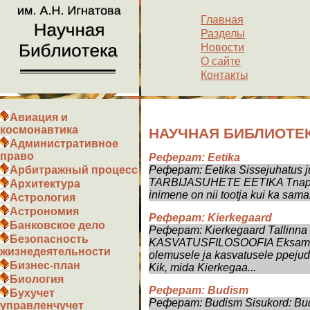
Главная
Разделы
Новости
О сайте
Контакты
Авиация и
космонавтика
НАУЧНАЯ БИБЛИОТЕК
Административное
право
Реферат: Eetika
Реферат: Eetika Sissejuhatus juh
Арбитражный процесс
TARBIJASUHETE EETIKA Tnapeva
Архитектура
inimene on nii tootja kui ka samal 
Астрология
Астрономия
Реферат: Kierkegaard
Банковское дело
Реферат: Kierkegaard Tallinna
Безопасность
KASVATUSFILOSOOFIA Eksamit K
жизнедеятельности
olemusele ja kasvatusele ppeju
Бизнес-план
Kik, mida Kierkegaa...
Биология
Реферат: Budism
Бухучет
Реферат: Budism Sisukord: Bud
управленчучет