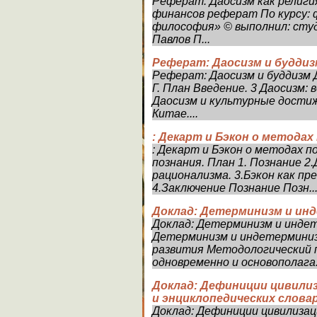
Реферат: Даосизм как религ
финансов реферат По курсу: 
философия» © выполнил: студ
Павлов П...
Реферат: Даосизм и буддиз
Реферат: Даосизм и буддизм 
Г. План Введение. 3 Даосизм: 
Даосизм и культурные достиж
Китае....
: Декарт и Бэкон о методах
: Декарт и Бэкон о методах п
познания. План 1. Познание 2
рационализма. 3.Бэкон как п
4.Заключение Познание Позн..
Доклад: Детерминизм и ин
Доклад: Детерминизм и инд
Детерминизм и индетерминиз
развития Методологический 
одновременно и основополага.
Доклад: Дефиниции цивилиз
и энциклопедических слова
Доклад: Дефиниции цивилизац