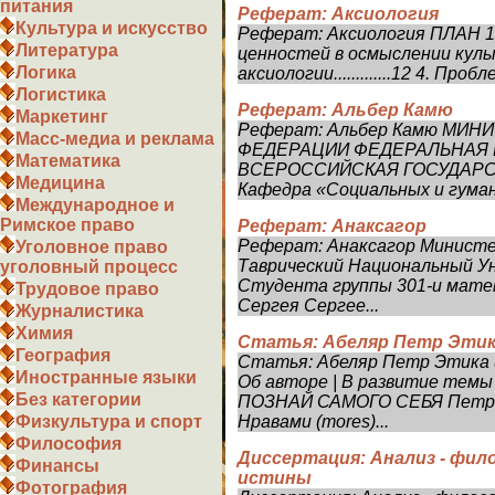
питания
Реферат: Аксиология
Культура и искусство
Реферат: Аксиология ПЛАН 1. Введе
Литература
ценностей в осмыслении культу
Логика
аксиологии.............12 4. Пр
Логистика
Реферат: Альбер Камю
Маркетинг
Реферат: Альбер Камю МИ
Масс-медиа и реклама
ФЕДЕРАЦИИ ФЕДЕРАЛЬНАЯ 
Математика
ВСЕРОССИЙСКАЯ ГОСУДАРС
Медицина
Кафедра «Социальных и гума
Международное и
Римское право
Реферат: Анаксагор
Реферат: Анаксагор Министе
Уголовное право
Таврический Национальный У
уголовный процесс
Студента группы 301-и мат
Трудовое право
Сергея Сергее...
Журналистика
Химия
Статья: Абеляр Петр Этика
География
Статья: Абеляр Петр Этика и
Иностранные языки
Об авторе | В развитие темы
Без категории
ПОЗНАЙ САМОГО СЕБЯ Петр 
Нравами (mores)...
Физкультура и спорт
Философия
Диссертация: Анализ - фил
Финансы
истины
Фотография