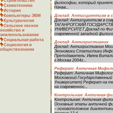
Строительство
философии, который принято
Схемотехника
Начав...
История
Доклад: Антисциентизм в 
Компьютеры ЭВМ
Доклад: Антисциентизм в со
Культурология
ТАГАНРОГСКИЙ ГОСУДАРСТ
Сельское лесное
УНИВЕРСИТЕТ Доклад по Фило
хозяйство и
современной западной философ
землепользование
Социальная работа
Доклад: Антихристианин
Социология и
Доклад: Антихристианин Мос
обществознание
Экономики Статистики Инф
Преподаватель: Ивлев Витал
г.Москва 2004г...
Реферат: Античная Мифоло
Реферат: Античная Мифологи
Московский Государственный
Университет) Реферат на те
на современнос...
Контрольная: Античная ф
Контрольная: Античная фил
Основные этапы античной фил
– основоположник диалектики