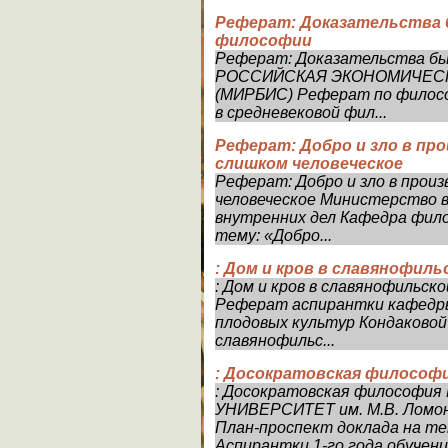
Реферат: Доказательства 
философии
Реферат: Доказательства бы
РОССИЙСКАЯ ЭКОНОМИЧЕСКА
(МИРБИС) Реферат по филосо
в средневековой фил...
Реферат: Добро и зло в пр
слишком человеческое
Реферат: Добро и зло в прои
человеческое Министерство 
внутренних дел Кафедра фил
тему: «Добро...
: Дом и кров в славянофиль
: Дом и кров в славянофильс
Реферат аспирантки кафедры
плодовых культур Кондаковой 
славянофильс...
: Досократовская философ
: Досократовская философ
УНИВЕРСИТЕТ им. М.В. Лом
План-проспект доклада на т
Аспирантки 1-го года обучения