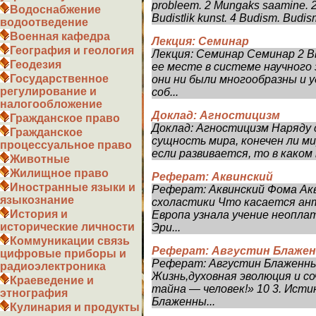
probleem. 2 Mungaks saamine. 2 
Водоснабжение
Budistlik kunst. 4 Budism. Budism 
водоотведение
Военная кафедра
Лекция: Cеминар
География и геология
Лекция: Cеминар Семинар 2 В
Геодезия
ее месте в системе научного 
Государственное
они ни были многообразны и
регулирование и
соб...
налогообложение
Доклад: Агностицизм
Гражданское право
Доклад: Агностицизм Наряду 
Гражданское
сущность мира, конечен ли мир
процессуальное право
если развивается, то в каком
Животные
Жилищное право
Реферат: Аквинский
Иностранные языки и
Реферат: Аквинский Фома Акв
языкознание
схоластики Что касается ант
История и
Европа узнала учение неопла
исторические личности
Эри...
Коммуникации связь
Реферат: Августин Блажен
цифровые приборы и
Реферат: Августин Блаженный
радиоэлектроника
Жизнь,духовная эволюция и со
Краеведение и
тайна — человек!» 10 3. Истин
этнография
Блаженны...
Кулинария и продукты