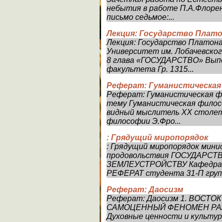
небытия в работе П.А.Флоре
письмо седьмое:...
Лекция: Государство Плат
Лекция: Государство Платон
Университет им. Лобачевск
8 глава «ГОСУДАРСТВО» Выпо
факультета Гр. 1315...
Реферат: Гуманистическая
Реферат: Гуманистическая 
тему Гуманистическая филос
видный мыслитель XX столети
философии Э.Фро...
: Грядущий миропорядок
: Грядущий миропорядок мини
продовольствия ГОСУДАРС
ЗЕМЛЕУСТРОЙСТВУ Кафедра с
РЕФЕРАТ студента 31-П групп
Реферат: Даосизм
Реферат: Даосизм 1. ВОСТ
САМОЦЕННЫЙ ФЕНОМЕН РА
Духовные ценности и культу