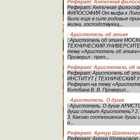
Реферат: Античная филосо
Реферат: Античная философ
ФИЛОСОФИЯ От мифа к Логосу
были еще в силе родовые при
жизни, господствующ...
: Аристотель об этике
: Аристотель об этике МО
ТЕХНИЧЕСКИЙ УНИВЕРСИТЕТ 
тему «Аристотель об этике» 
Проверил : преп...
Реферат: Аристотель об э
Реферат: Аристотель об э
ИНСТИТУТ ( ТЕХНИЧЕСКИЙ УН
Реферат на тему «Аристотел
Колобаев В. В. Проверил...
: Аристотель. О душе
: Аристотель. О душе АРИСТО
души ставит Аристотель? 2.
3. Каково соотношение души и
о...
Реферат: Артур Шопенгау
Реферат: Артур Шопенгауэ