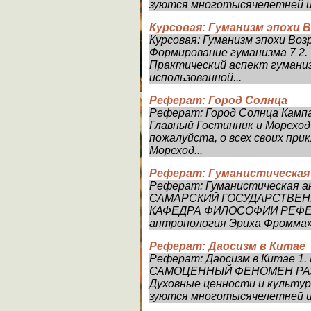
зуются многотысячелетней ис
Курсовая: Гуманизм эпохи 
Курсовая: Гуманизм эпохи В
Формирование гуманизма 7 2.
Практический аспект гуманиз
использованной...
Реферат: Город Солнца
Реферат: Город Солнца Ка
Главный Гостинник и Мореход
пожалуйста, о всех своих при
Мореход...
Реферат: Гуманистическая
Реферат: Гуманистическая а
САМАРСКИЙ ГОСУДАРСТВЕ
КАФЕДРА ФИЛОСОФИИ РЕФЕРА
антропология Эриха Фромма» 
Реферат: Даосизм в Китае
Реферат: Даосизм в Китае 
САМОЦЕННЫЙ ФЕНОМЕН РА
Духовные ценности и культу
зуются многотысячелетней ис