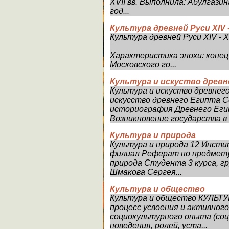
XVII вв. Выполнила: Абулгазин
год...
Культура древней Руси ХIV 
Культура древней Руси ХIV - X
___________________________
Характеристика эпохи: конец
Московского го...
Культура и искуство древн
Культура и искуство древнего
искусство древнего Египта С
историография Древнего Егип
Возникновение государства в Е
Культура и природа
Культура и природа 12 Инсти
филиал Реферат по предмету
природа Студента 3 курса, 
Шмакова Сергея...
Культура и общество
Культура и общество КУЛЬ
процесс усвоения и активног
социокультурного опыта (соц
поведения, ролей, уста...