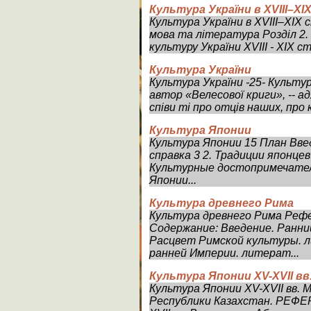
Культура України в XVIII–XIX
Культура України в XVIII–XIX с
мова та література Розділ 2. 
культуру України XVIII - XIX ст
Культура України
Культура України -25- Культур
автор «Велесової криги», -- адж
співи ті про отців наших, про 
Культура Японии
Культура Японии 15 План Вве
справка 3 2. Традиции японце
Культурные достопримечател
Японии...
Культура древнего Рима
Культура древнего Рима Реф
Содержание: Введение. Ранни
Расцвет Римской культуры. 
ранней Империи. литерат...
Культура Японии XV-XVII вв
Культура Японии XV-XVII вв. 
Республики Казахстан. РЕФЕР