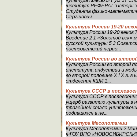
Культура Київської Русі 37 Сл
iнститут РЕФЕРАТ з iсторії У
Студента фізико-математично
Сергійович...
Культура России 19-20 веко
Культура России 19-20 веко
Введение 2 1 «Золотой век» р
русской культуры 5 3 Советск
постсоветский перио...
Культура России во второй
Культура России во второй п
института индустрии и мод
во второй половине Х I Х в. 
отделения КШИ 1...
Культура СССР в послевое
Культура СССР в послевоенно
ущерб развитию культуры в 
трагедией стало уничтожение
родившихся в пе...
Культура Месопотамии
Культура Месопотамии 2 Мин
ФГОУ ВПО «НОВОСИБИРСКИ