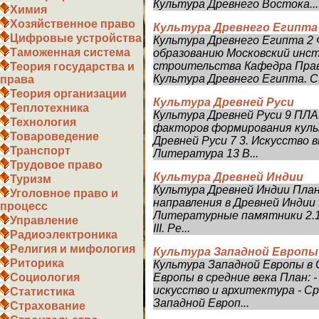
Культура Древнего Востока...
Химия
Хозяйственное право
Культура Древнего Египта
Цифровые устройства
Культура Древнего Египта 2
Таможенная система
образованию Московский инс
строительства Кафедра Прав
Теория государства и
Культура Древнего Египта. С.
права
Теория организации
Культура Древней Руси
Теплотехника
Культура Древней Руси 9 ПЛА
Технология
факторов формирования куль
Товароведение
Древней Руси 7 3. Искусство 
Транспорт
Литература 13 В...
Трудовое право
Культура Древней Индии
Туризм
Культура Древней Индии План
Уголовное право и
направления в Древней Индии 
процесс
Литературные памятники 2.1
Управление
III. Ре...
Радиоэлектроника
Религия и мифология
Культура Западной Европы 
Риторика
Культура Западной Европы в 
Европы в средние века План: 
Социология
искусство и архитектура - С
Статистика
Западной Европ...
Страхование