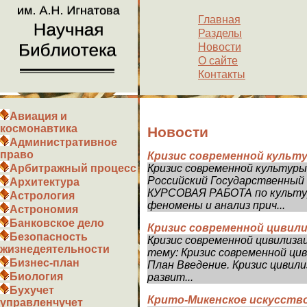
Главная
Разделы
Новости
О сайте
Контакты
Авиация и
космонавтика
Новости
Административное
право
Кризис современной культу
Кризис современной культуры
Арбитражный процесс
Российский Государственны
Архитектура
КУРСОВАЯ РАБОТА по культур
Астрология
феномены и анализ прич...
Астрономия
Банковское дело
Кризис современной цивили
Безопасность
Кризис современной цивилиза
жизнедеятельности
тему: Кризис современной цив
Бизнес-план
План Введение. Кризис цивили
Биология
развит...
Бухучет
Крито-Микенское искусств
управленчучет