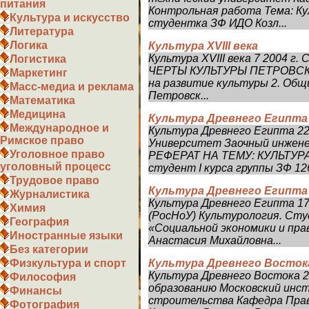
питания
Контрольная работа Тема: К
Культура и искусство
студентка ЗФ ИДО Козл...
Литература
Логика
Культура XVIII века
Культура XVIII века 7 2004 г
Логистика
ЧЕРТЫ КУЛЬТУРЫ ПЕТРОВСКО
Маркетинг
на развитие культуры 2. Общ
Масс-медиа и реклама
Петровск...
Математика
Медицина
Культура Древнего Египта
Международное и
Культура Древнего Египта 2
Римское право
Университет Заочный инжен
Уголовное право
РЕФЕРАТ НА ТЕМУ: КУЛЬТУР
уголовный процесс
студент I курса группы ЗФ 126
Трудовое право
Культура Древнего Египта
Журналистика
Культура Древнего Египта 1
Химия
(РосНоУ) Культурология. Сту
География
«Социальной экономики и пра
Иностранные языки
Анастасия Михайловна...
Без категории
Культура Древнего Восток
Физкультура и спорт
Культура Древнего Востока 
Философия
образованию Московский инс
Финансы
строительства Кафедра Прав
Фотография