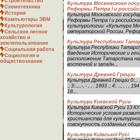
Строительство
Культура Московского госу
Схемотехника
Реформы Петра I и российс
История
Культура Московского госуда
Компьютеры ЭВМ
Реформы Петра I и российска
Культурология
культурологии: «Культура Мо
императорской России. Рефо
Сельское лесное
хозяйство и
Культура Республики Тата
землепользование
Культура Республики Татарс
Социальная работа
Введение Исторические и ге
Социология и
расположение Татарстана на 
обществознание
восточной и западн...
Культура Древней Греции
Культура Древней Греции 0:... , . ,198
.; 3:..,..-, - , , . 1993 .; 4:. .., , . , 19
18...
Культура Киевской Руси
Культура Киевской Руси 13 
Исторические условия развит
христианства для культурног
совокупность созданных обще
Культура Київської Русі