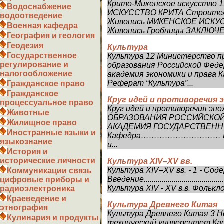
Крито-Микенское искусство
Водоснабжение
ИСКУССТВО КРИТА Строитель
водоотведение
Живопись МИКЕНСКОЕ ИСКУС
Военная кафедра
Живопись Гробницы ЗАКЛЮЧЕ
География и геология
Геодезия
Культура
Государственное
Культура 12 Министерство п
регулирование и
образования Российской Феде
налогообложение
академия экономики и права 
Реферат “Культура”...
Гражданское право
Гражданское
Круг идей и противоречия 
процессуальное право
Круг идей и противоречия э
Животные
ОБРАЗОВАНИЯ РОССИЙСКОЙ
Жилищное право
АКАДЕМИЯ ГОСУДАРСТВЕН
Иностранные языки и
Кафедра………………………… РЕФЕР
языкознание
и...
История и
исторические личности
Культура XIV–XV вв.
Культура XIV–XV вв. - 1 - Сод
Коммуникации связь
Введение..........................................
цифровые приборы и
Культура XIV - XV в.в. Фолькл
радиоэлектроника
Краеведение и
Культура Древнего Китая
этнография
Культура Древнего Китая 3 
Кулинария и продукты
технический университет Ка