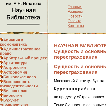
Главная
Разделы
Новости
О сайте
Контакты
Авиация и
космонавтика
НАУЧНАЯ БИБЛИОТЕ
Административное
Сущность и основн
право
перестрахования
Арбитражный процесс
Архитектура
Сущность и основн
Астрология
перестрахования
Астрономия
Банковское дело
Московский Институт бухгалт
Безопасность
жизнедеятельности
К у р с о в а я р а б о т а
Бизнес-план
Биология
по предмету «Страхование»
Бухучет
управленчучет
Тема: Сущность и основные