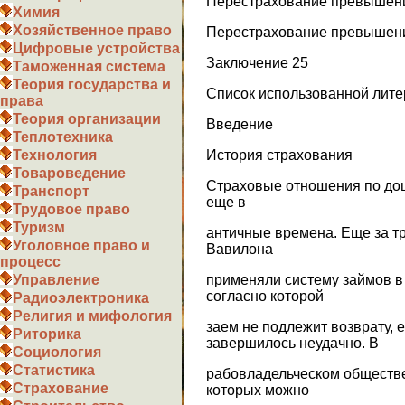
Перестрахование превышени
Химия
Хозяйственное право
Перестрахование превышени
Цифровые устройства
Заключение 25
Таможенная система
Теория государства и
Список использованной лите
права
Теория организации
Введение
Теплотехника
История страхования
Технология
Товароведение
Страховые отношения по до
Транспорт
еще в
Трудовое право
Туризм
античные времена. Еще за т
Уголовное право и
Вавилона
процесс
применяли систему займов в
Управление
согласно которой
Радиоэлектроника
Религия и мифология
заем не подлежит возврату, 
Риторика
завершилось неудачно. В
Социология
Статистика
рабовладельческом обществ
Страхование
которых можно