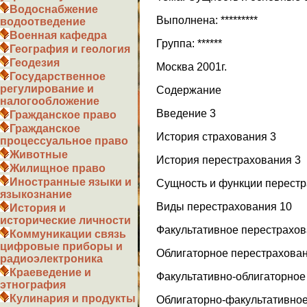
Водоснабжение
Выполнена: *********
водоотведение
Военная кафедра
Группа: ******
География и геология
Геодезия
Москва 2001г.
Государственное
регулирование и
Содержание
налогообложение
Введение 3
Гражданское право
Гражданское
История страхования 3
процессуальное право
Животные
История перестрахования 3
Жилищное право
Иностранные языки и
Сущность и функции перестр
языкознание
Виды перестрахования 10
История и
исторические личности
Факультативное перестрахов
Коммуникации связь
цифровые приборы и
Облигаторное перестрахован
радиоэлектроника
Краеведение и
Факультативно-облигаторное
этнография
Кулинария и продукты
Облигаторно-факультативное