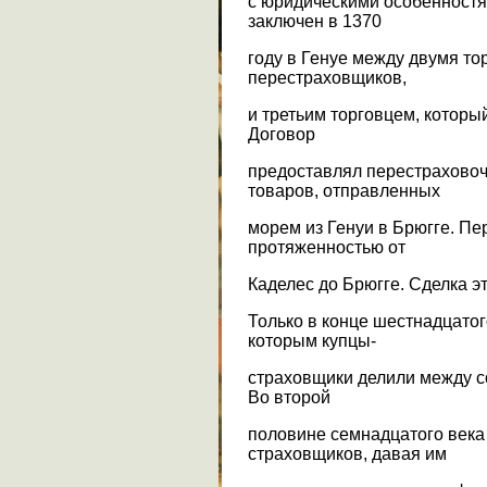
с юридическими особенностя
заключен в 1370
году в Генуе между двумя т
перестраховщиков,
и третьим торговцем, котор
Договор
предоставлял перестраховоч
товаров, отправленных
морем из Генуи в Брюгге. Пе
протяженностью от
Каделес до Брюгге. Сделка э
Только в конце шестнадцатог
которым купцы-
страховщики делили между с
Во второй
половине семнадцатого век
страховщиков, давая им