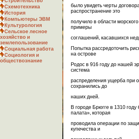
Строительство
было увидеть черты договор
Схемотехника
распространение это
История
Компьютеры ЭВМ
получило в области морского
Культурология
примеры
Сельское лесное
хозяйство и
соглашений, касавшихся нед
землепользование
Попытка рассредоточить рис
Социальная работа
на острове
Социология и
обществознание
Родос в 916 году до нашей э
система
распределения ущерба при о
сохранились до
наших дней.
В городе Брюгге в 1310 год
палата», которая
проводила операции по защ
купечества и