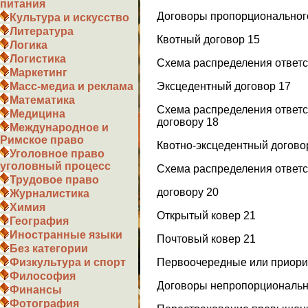
питания
Договоры пропорциональног
Культура и искусство
Литература
Квотный договор 15
Логика
Логистика
Схема распределения ответс
Маркетинг
Эксцедентный договор 17
Масс-медиа и реклама
Математика
Схема распределения ответс
Медицина
договору 18
Международное и
Римское право
Квотно-эксцедентный догово
Уголовное право
уголовный процесс
Схема распределения ответс
Трудовое право
договору 20
Журналистика
Химия
Открытый ковер 21
География
Иностранные языки
Почтовый ковер 21
Без категории
Первоочередные или приори
Физкультура и спорт
Философия
Договоры непропорционально
Финансы
Фотография