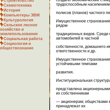
Строительство
трудоспособным населением
Схемотехника
История
полисов (планов) частного п
Компьютеры ЭВМ
Культурология
Имущественное страхование
Сельское лесное
рядом
хозяйство и
традиционных видов. Среди 
землепользование
автомобилей в частной
Социальная работа
Социология и
собственности, домашнего и
обществознание
ответственности и др.
Имущественное страхование 
устойчивыми темпами
развития.
Институциональная структур
представлена акционерными
их собственникам
— акционерам; обществами в
принадлежат их