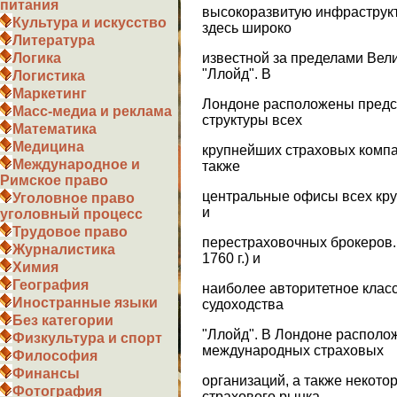
питания
высокоразвитую инфраструкт
Культура и искусство
здесь широко
Литература
известной за пределами Вел
Логика
"Ллойд". В
Логистика
Маркетинг
Лондоне расположены предс
Масс-медиа и реклама
структуры всех
Математика
Медицина
крупнейших страховых компа
Международное и
также
Римское право
центральные офисы всех кр
Уголовное право
и
уголовный процесс
Трудовое право
перестраховочных брокеров.
Журналистика
1760 г.) и
Химия
География
наиболее авторитетное кла
Иностранные языки
судоходства
Без категории
"Ллойд". В Лондоне располо
Физкультура и спорт
международных страховых
Философия
Финансы
организаций, а также некото
Фотография
страхового рынка