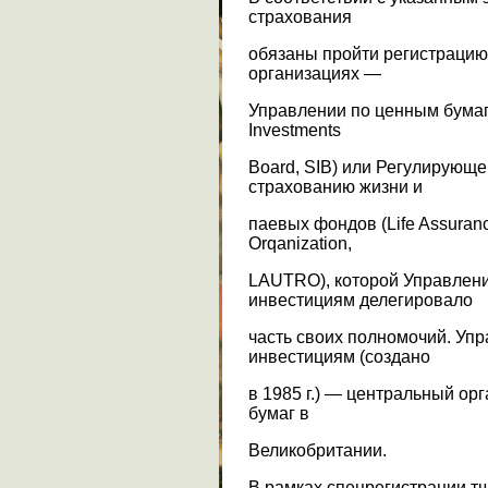
страхования
обязаны пройти регистраци
организациях —
Управлении по ценным бумага
Investments
Board, SIB) или Регулирующ
страхованию жизни и
паевых фондов (Life Assurance
Orqanization,
LAUTRO), которой Управлени
инвестициям делегировало
часть своих полномочий. Уп
инвестициям (создано
в 1985 г.) — центральный ор
бумаг в
Великобритании.
В рамках спецрегистрации т