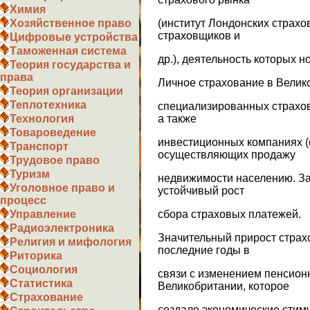
Химия
(институт Лондонских страх
Хозяйственное право
страховщиков и
Цифровые устройства
Таможенная система
др.), деятельность которых 
Теория государства и
права
Личное страхование в Велик
Теория организации
Теплотехника
специализированных страхо
а также
Технология
Товароведение
инвестиционных компаниях (
Транспорт
осуществляющих продажу
Трудовое право
Туризм
недвижимости населению. За
Уголовное право и
устойчивый рост
процесс
сбора страховых платежей.
Управление
Радиоэлектроника
Значительный прирост страх
Религия и мифология
последние годы в
Риторика
Социология
связи с изменением пенсионн
Статистика
Великобритании, которое
Страхование
создало экономические стим