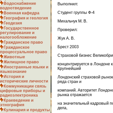
Водоснабжение
Выполнил:
водоотведение
Студент группы Ф-4
Военная кафедра
География и геология
Михальчук М. В.
Геодезия
Государственное
Проверил:
регулирование и
налогообложение
Жук А. В.
Гражданское право
Брест 2003
Гражданское
процессуальное право
Страховой бизнес Великобри
Животные
Жилищное право
концентрируется в Лондоне 
Иностранные языки и
Крупнейший
языкознание
История и
Лондонский страховой рыно
исторические личности
ряда стран и
Коммуникации связь
компаний. Авторитет Лондон
цифровые приборы и
рынка отражается
радиоэлектроника
Краеведение и
на значительный кадровый п
этнография
дела,
Кулинария и продукты