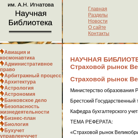
Главная
Разделы
Новости
О сайте
Контакты
Авиация и
космонавтика
НАУЧНАЯ БИБЛИОТЕ
Административное
Страховой рынок В
право
Арбитражный процесс
Страховой рынок В
Архитектура
Астрология
Министерство образования Р
Астрономия
Банковское дело
Брестский Государственный 
Безопасность
Кафедра бухгалтерского учет
жизнедеятельности
Бизнес-план
ТЕМА РЕФЕРАТА:
Биология
Бухучет
«Страховой рынок Великобр
управленчучет