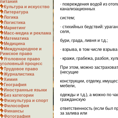
питания
· повреждения водой из ото
Культура и искусство
канализационных
Литература
Логика
систем;
Логистика
· стихийных бедствий: ураган
Маркетинг
селя,
Масс-медиа и реклама
Математика
бури, града, ливня и т.д.;
Медицина
Международное и
· взрыва, в том числе взрыва
Римское право
· кражи, грабежа, разбоя, хул
Уголовное право
уголовный процесс
При этом, можно застрахова
Трудовое право
(несущие
Журналистика
Химия
конструкции, отделку, имуще
География
мебели,
Иностранные языки
одежды и т.д.), а можно по ча
Без категории
гражданскую
Физкультура и спорт
Философия
ответственность (если был п
Финансы
за залива или
Фотография