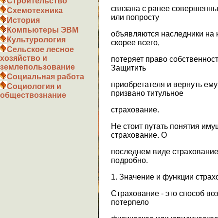
Строительство
связана с ранее совершенн
Схемотехника
или попросту
История
Компьютеры ЭВМ
объявляются наследники на н
Культурология
скорее всего,
Сельское лесное
хозяйство и
потеряет право собственнос
землепользование
Защитить
Социальная работа
приобретателя и вернуть ем
Социология и
призвано титульное
обществознание
страхование.
Не стоит путать понятия иму
страхование. О
последнем виде страхование
подробно.
1. Значение и функции стра
Страхование - это способ в
потерпело