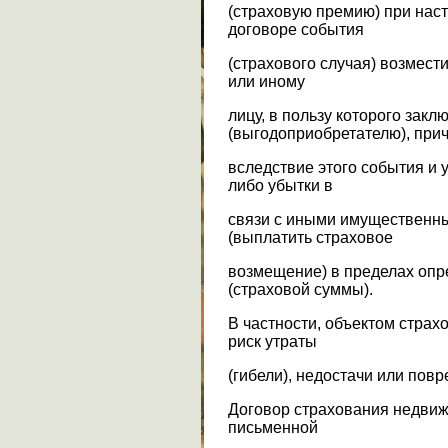
(страховую премию) при нас
договоре события
(страхового случая) возмест
или иному
лицу, в пользу которого закл
(выгодоприобретателю), при
вследствие этого события и
либо убытки в
связи с иными имущественн
(выплатить страховое
возмещение) в пределах оп
(страховой суммы).
В частности, объектом страх
риск утраты
(гибели), недостачи или по
Договор страхования недвиж
письменной