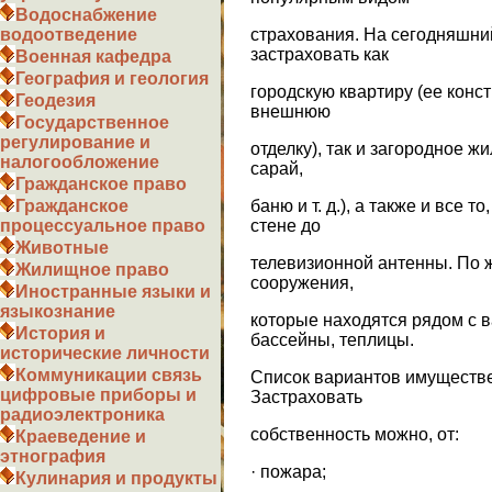
Водоснабжение
страхования. На сегодняшни
водоотведение
застраховать как
Военная кафедра
География и геология
городскую квартиру (ее кон
Геодезия
внешнюю
Государственное
регулирование и
отделку), так и загородное жи
налогообложение
сарай,
Гражданское право
баню и т. д.), а также и все то
Гражданское
стене до
процессуальное право
Животные
телевизионной антенны. По 
Жилищное право
сооружения,
Иностранные языки и
языкознание
которые находятся рядом с 
История и
бассейны, теплицы.
исторические личности
Коммуникации связь
Список вариантов имуществе
цифровые приборы и
Застраховать
радиоэлектроника
собственность можно, от:
Краеведение и
этнография
· пожара;
Кулинария и продукты