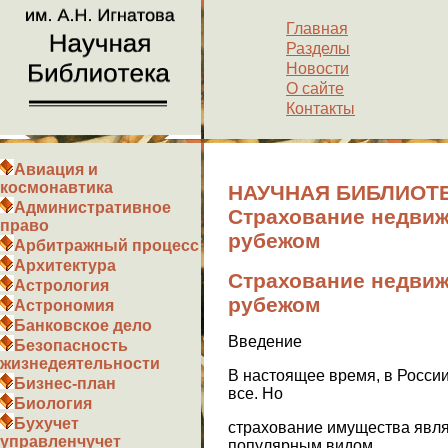
Главная
Разделы
Новости
О сайте
Контакты
Авиация и
космонавтика
НАУЧНАЯ БИБЛИОТЕ
Административное
Страхование недвиж
право
рубежом
Арбитражный процесс
Архитектура
Страхование недвиж
Астрология
рубежом
Астрономия
Банковское дело
Введение
Безопасность
жизнедеятельности
В настоящее время, в Росси
Бизнес-план
все. Но
Биология
Бухучет
страхование имущества явл
управленчучет
популярным видом