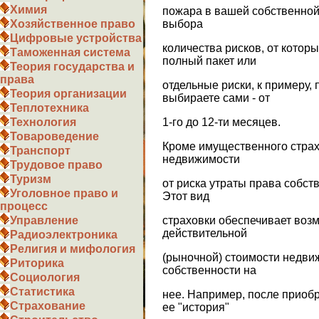
Химия
пожара в вашей собственной 
выбора
Хозяйственное право
Цифровые устройства
количества рисков, от которы
Таможенная система
полный пакет или
Теория государства и
права
отдельные риски, к примеру,
Теория организации
выбираете сами - от
Теплотехника
1-го до 12-ти месяцев.
Технология
Товароведение
Кроме имущественного страх
Транспорт
недвижимости
Трудовое право
Туризм
от риска утраты права собств
Уголовное право и
Этот вид
процесс
страховки обеспечивает воз
Управление
действительной
Радиоэлектроника
Религия и мифология
(рыночной) стоимости недви
Риторика
собственности на
Социология
Статистика
нее. Например, после приобр
Страхование
ее "история"