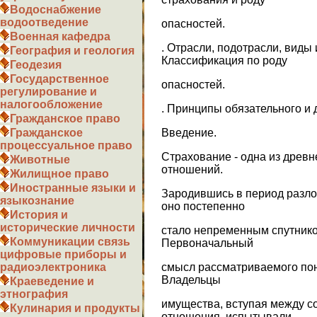
Водоснабжение
водоотведение
опасностей.
Военная кафедра
. Отрасли, подотрасли, виды
География и геология
Классификация по роду
Геодезия
Государственное
опасностей.
регулирование и
налогообложение
. Принципы обязательного и 
Гражданское право
Введение.
Гражданское
процессуальное право
Страхование - одна из древ
Животные
отношений.
Жилищное право
Иностранные языки и
Зародившись в период разл
языкознание
оно постепенно
История и
исторические личности
стало непременным спутнико
Коммуникации связь
Первоначальный
цифровые приборы и
смысл рассматриваемого поня
радиоэлектроника
Владельцы
Краеведение и
этнография
имущества, вступая между с
Кулинария и продукты
отношения, испытывали