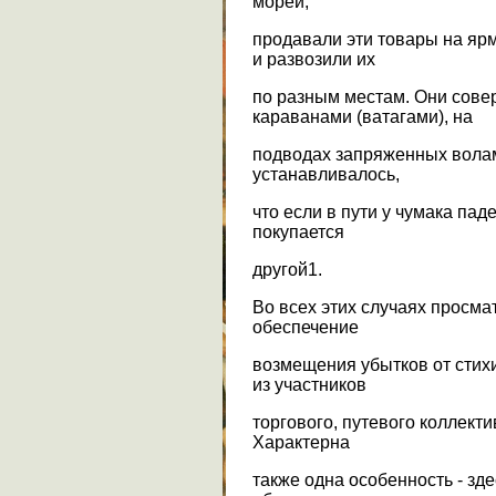
морей,
продавали эти товары на ярм
и развозили их
по разным местам. Они сове
караванами (ватагами), на
подводах запряженных вола
устанавливалось,
что если в пути у чумака пад
покупается
другой1.
Во всех этих случаях просма
обеспечение
возмещения убытков от стих
из участников
торгового, путевого коллекти
Характерна
также одна особенность - зд