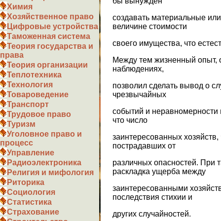
бы вынужден
Химия
Хозяйственное право
создавать материальные или
величине стоимости
Цифровые устройства
Таможенная система
своего имущества, что естес
Теория государства и
права
Между тем жизненный опыт, 
Теория организации
наблюдениях,
Теплотехника
Технология
позволил сделать вывод о с
чрезвычайных
Товароведение
Транспорт
событий и неравномерности 
Трудовое право
что число
Туризм
Уголовное право и
заинтересованных хозяйств,
процесс
пострадавших от
Управление
различных опасностей. При 
Радиоэлектроника
раскладка ущерба между
Религия и мифология
Риторика
заинтересованными хозяйств
Социология
последствия стихии и
Статистика
Страхование
других случайностей.