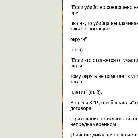
“Если убийство совершено не
при
людях, то убийца выплачивае
также с помощью
округи”.
(ст. 6).
“Если кто откажется от участи
виры,
тому округа не помогает в уп
тогда
платит” (ст. 8).
В ст. 6 и 8 “Русской правды
договора
страхования гражданской отв
непреднамеренном
убийстве дикая вира являетс