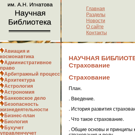
Главная
Разделы
Новости
О сайте
Контакты
Авиация и
космонавтика
НАУЧНАЯ БИБЛИОТЕ
Административное
Страхование
право
Арбитражный процесс
Страхование
Архитектура
Астрология
План.
Астрономия
Банковское дело
. Введение.
Безопасность
. История развития страхова
жизнедеятельности
Бизнес-план
. Что такое страхование.
Биология
Бухучет
. Общие основы и принципы 
управленчучет
страхования и роду