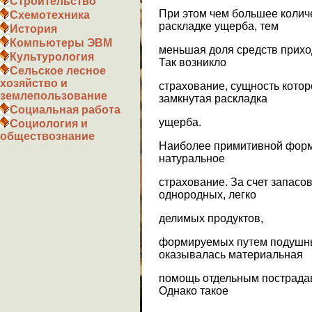
Строительство
При этом чем большее количе
Схемотехника
раскладке ущерба, тем
История
Компьютеры ЭВМ
меньшая доля средств приход
Культурология
Так возникло
Сельское лесное
хозяйство и
страхование, сущность котор
землепользование
замкнутая раскладка
Социальная работа
ущерба.
Социология и
обществознание
Наиболее примитивной форм
натуральное
страхование. За счет запасо
однородных, легко
делимых продуктов,
формируемых путем подушны
оказывалась материальная
помощь отдельным пострада
Однако такое