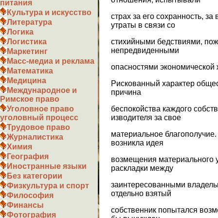
питания
Культура и искусство
страх за его сохранность, з
Литература
утраты в связи со
Логика
стихийными бедствиями, пож
Логистика
непредвиденными
Маркетинг
Масс-медиа и реклама
опасностями экономической 
Математика
Медицина
Рискованный характер общес
Международное и
причина
Римское право
беспокойства каждого собст
Уголовное право
изводителя за свое
уголовный процесс
Трудовое право
материальное благополучие.
Журналистика
возникла идея
Химия
География
возмещения материального 
Иностранные языки
раскладки между
Без категории
заинтересованными владель
Физкультура и спорт
отдельно взятый
Философия
Финансы
собственник попытался возме
Фотография