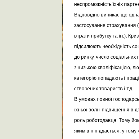
неспроможність їхніх партн
Відповідно виникає ще одн
застосування страхування (
втрати прибутку та ін.). Кри
підсилюють необхідність со
до ринку, число соціальних
з низькою кваліфікацією, люд
категорію попадають і прац
створених товариств і т.д.
В умовах повної господарсь
їхньої волі і підвищення ві
роль роботодавця. Тому йом
яким він піддається, у тому