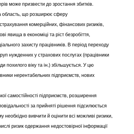
ерів може призвести до зростання збитків.
а область, що розширює сферу
страхування комерційних, фінансових ризиків,
зові явища в економіці та ріст безробіття,
ціального захисту працівників. В період переходу
 груп нужденних у страхових послугах (працівники
и похилого віку та ін.) збільшується. У цю
івники нерентабельних підприємств, нових
кої самостійності підприємств, розширення
дповідальності за прийняті рішення підсилюється
у необхідно вивчити й оцінити всі можливі ризики,
 числі ризик одержання недостовірної інформації