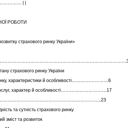
……………… | |
НОЇ РОБОТИ
озвитку страхового ринку України»
………………………………………………………………………………
стану страхового ринку України
 ринку, характеристики й особливості……………………6
х послуг, характер й особливості…………………………17
різ…………………………………………………………………..23
дність та сутність страхового ринку
ий зміст та розвиток