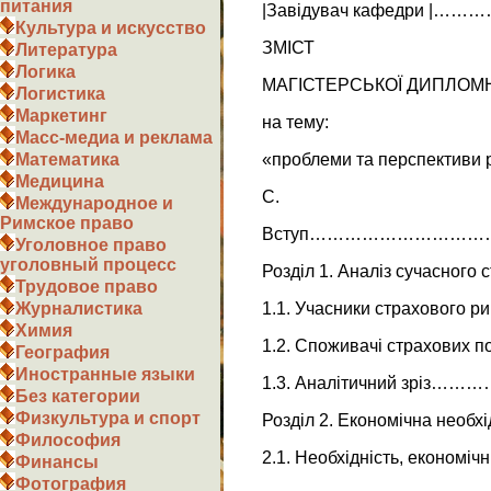
питания
|Завідувач кафедри |……
Культура и искусство
ЗМІСТ
Литература
Логика
МАГІСТЕРСЬКОЇ ДИПЛОМ
Логистика
Маркетинг
на тему:
Масс-медиа и реклама
«проблеми та перспективи р
Математика
Медицина
С.
Международное и
Римское право
Вступ……………………
Уголовное право
уголовный процесс
Розділ 1. Аналіз сучасного 
Трудовое право
1.1. Учасники страхового
Журналистика
Химия
1.2. Споживачі страхови
География
Иностранные языки
1.3. Аналітичний з
Без категории
Физкультура и спорт
Розділ 2. Економічна необхі
Философия
2.1. Необхідність, економічн
Финансы
Фотография