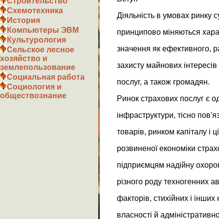
Строительство
Схемотехника
Діяльність в умовах ринку 
История
Компьютеры ЭВМ
принципово міняються характ
Культурология
значення як ефективного, р
Сельское лесное
хозяйство и
захисту майнових інтересів 
землепользование
Социальная работа
послуг, а також громадян.
Социология и
обществознание
Ринок страхових послуг є о
інфраструктури, тісно пов'
товарів, ринком капіталу і ц
розвиненої економіки стра
підприємцям надійну охорону
різного роду техногенних ав
факторів, стихійних і інши
власності й адміністративн