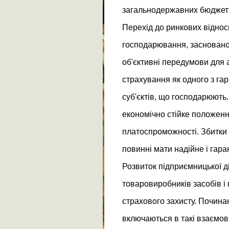
загальнодержавних бюджетн
Перехід до ринкових відно
господарювання, засновано
об'єктивні передумови для
страхування як одного з гар
суб'єктів, що господарюють
економічно стійке положення
платоспроможності. Збитки в
повинні мати надійне і гар
Розвиток підприємницької д
товаровиробників засобів і
страхового захисту. Почина
включаються в такі взаємов