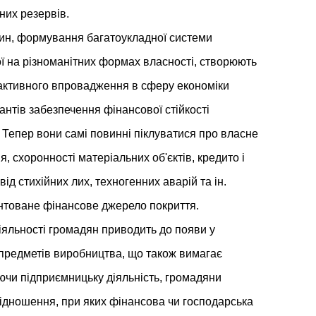
их резервів.
син, формування багатоукладної системи
ї на різноманітних формах власності, створюють
 активного впровадження в сферу економіки
антів забезпечення фінансової стійкості
. Тепер вони самі повинні піклуватися про власне
, схоронності матеріальних об'єктів, кредито і
ід стихійних лих, техногенних аварій та ін.
антоване фінансове джерело покриття.
іяльності громадян приводить до появи у
 предметів виробництва, що також вимагає
ючи підприємницьку діяльність, громадяни
ідношення, при яких фінансова чи господарська