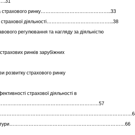
….31
уктура страхового ринку……………………………………..33
ння страхової діяльності…………………………………...38
авового регулювання та нагляду за діяльністю
 страхових ринків зарубіжних
ви розвитку страхового ринку
ективності страхової діяльності в
овищі…………………………………………………………57
………………………………………………………………………………6
ї літератури………………………………………………………………66