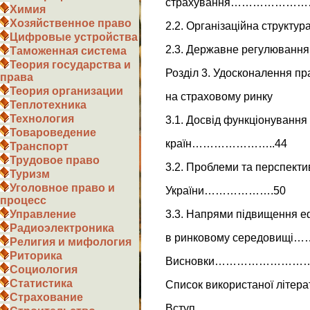
страхування…………………
Химия
Хозяйственное право
2.2. Організаційна стр
Цифровые устройства
2.3. Державне регулюва
Таможенная система
Теория государства и
Розділ 3. Удосконалення пр
права
Теория организации
на страховому ринку
Теплотехника
Технология
3.1. Досвід функціонування
Товароведение
країн…………………..44
Транспорт
Трудовое право
3.2. Проблеми та перспекти
Туризм
Уголовное право и
України……………….50
процесс
3.3. Напрями підвищення еф
Управление
Радиоэлектроника
в ринковому серед
Религия и мифология
Риторика
Висновки………………
Социология
Статистика
Список використано
Страхование
Вступ