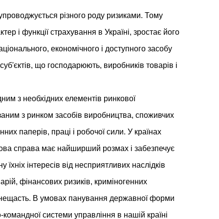
супроводжується різного роду ризиками. Тому
ер і функції страхування в Україні, зростає його
аціонального, економічного і доступного засобу
суб'єктів, що господарюють, виробників товарів і
дним з необхідних елементів ринкової
язаним з ринком засобів виробництва, споживчих
інних паперів, праці і робочої сили. У країнах
хова справа має найширший розмах і забезпечує
 їхніх інтересів від несприятливих наслідків
арій, фінансових ризиків, криміногенних
х нещасть. В умовах панування державної форми
о-командної системи управління в нашій країні