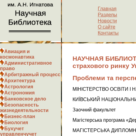
Главная
Разделы
Новости
О сайте
Контакты
Авиация и
космонавтика
НАУЧНАЯ БИБЛИОТЕ
Административное
страхового ринку У
право
Арбитражный процесс
Проблеми та перспе
Архитектура
Астрология
МІНІСТЕРСТВО ОСВІТИ І 
Астрономия
Банковское дело
КИЇВСЬКИЙ НАЦІОНАЛЬН
Безопасность
Заочний факультет
жизнедеятельности
Бизнес-план
Магістерська програма «Де
Биология
Бухучет
МАГІСТЕРСЬКА ДИПЛОМН
управленчучет