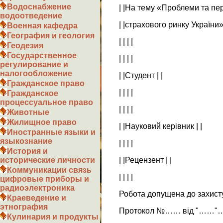
Водоснабжение
| |На тему «Проблеми та пер
водоотведение
| |страхового ринку України» 
Военная кафедра
География и геология
| | | |
Геодезия
Государственное
| | | |
регулирование и
налогообложение
| |Студент | |
Гражданское право
| | | |
Гражданское
процессуальное право
| | | |
Животные
Жилищное право
| |Науковий керівник | |
Иностранные языки и
языкознание
| | | |
История и
| |Рецензент | |
исторические личности
Коммуникации связь
| | | |
цифровые приборы и
радиоэлектроника
Робота допущена до захист
Краеведение и
этнография
Протокол №…… від "……
Кулинария и продукты