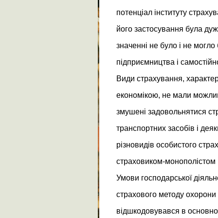
потенціал інституту страху
його застосування була дуж
значенні не було і не могло
підприємництва і самостійно
Види страхування, характер
економікою, не мали можлив
змушені задовольнятися ст
транспортних засобів і деяк
різновидів особистого стра
страховиком-монополістом в
Умови господарської діяльн
страхового методу охорони 
відшкодовувався в основно