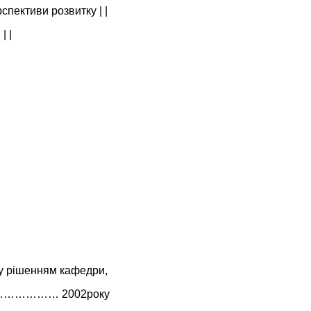
спективи розвитку | |
| |
у рішенням кафедри,
"……………… 2002року