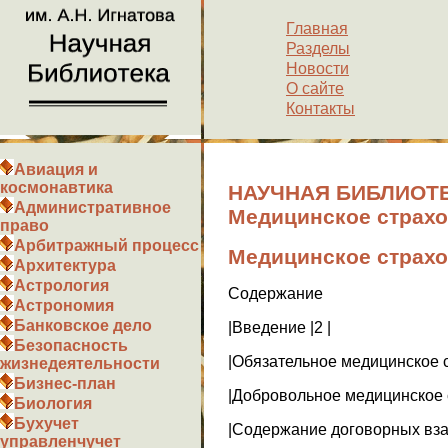
Главная
Разделы
Новости
О сайте
Контакты
Авиация и
космонавтика
НАУЧНАЯ БИБЛИОТЕ
Административное
Медицинское страх
право
Арбитражный процесс
Медицинское страх
Архитектура
Астрология
Содержание
Астрономия
Банковское дело
|Введение |2 |
Безопасность
|Обязательное медицинское с
жизнедеятельности
Бизнес-план
|Добровольное медицинское с
Биология
Бухучет
|Содержание договорных вза
управленчучет