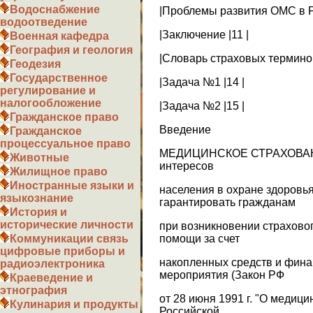
Водоснабжение
|Проблемы развития ОМС в Р
водоотведение
|Заключение |11 |
Военная кафедра
География и геология
|Словарь страховых терминов
Геодезия
Государственное
|Задача №1 |14 |
регулирование и
налогообложение
|Задача №2 |15 |
Гражданское право
Введение
Гражданское
процессуальное право
МЕДИЦИНСКОЕ СТРАХОВАНИ
Животные
интересов
Жилищное право
Иностранные языки и
населения в охране здоровь
языкознание
гарантировать гражданам
История и
исторические личности
при возникновении страхово
помощи за счет
Коммуникации связь
цифровые приборы и
накопленных средств и фина
радиоэлектроника
мероприятия (Закон РФ
Краеведение и
этнография
от 28 июня 1991 г. "О медиц
Кулинария и продукты
Российской