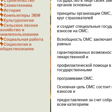
государство в лице своих за
Строительство
органов основные
Схемотехника
История
принципы организации ОМС, 
Компьютеры ЭВМ
круг страхователей
Культурология
Сельское лесное
и создает специальные госу
хозяйство и
взносов на ОМС.
землепользование
Всеобщность ОМС заключает
Социальная работа
равных
Социология и
обществознание
гарантированных возможнос
лекарственной и
профилактической помощи в
государственными
программами ОМС.
Основная цель ОМС состоит 
взносов и
предоставления за счет соб
всем категориям