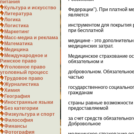
питания
Культура и искусство
Федерации"). При платной м
Литература
является
Логика
инструментом для покрытия 
Логистика
при бесплатной
Маркетинг
Масс-медиа и реклама
медицине - это дополнитель
Математика
медицинских затрат.
Медицина
Международное и
Медицинское страхование ос
Римское право
обязательном и
Уголовное право
добровольном. Обязательное
уголовный процесс
частью
Трудовое право
Журналистика
государственного социально
Химия
гражданам
География
Иностранные языки
страны равные возможности
предоставляемой
Без категории
Физкультура и спорт
за счет средств обязательно
Философия
Добровольное
Финансы
Фотография
медицинское страхование ос