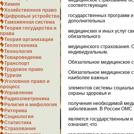
Химия
соответствующих
Хозяйственное право
государственных программ и
Цифровые устройства
дополнительных
Таможенная система
Теория государства и
медицинских и иных услуг с
права
обязательного
Теория организации
Теплотехника
медицинского страхования. 
Технология
индивидуальным.
Товароведение
Обязательное медицинское с
Транспорт
Трудовое право
Обязательное медицинское с
Туризм
наиболее важных
Уголовное право и
процесс
элементов системы социальн
Управление
охраны здоровья и
Радиоэлектроника
получения необходимой мед
Религия и мифология
заболевания. В России ОМС
Риторика
Социология
является государственным и
Статистика
означает, что
Страхование