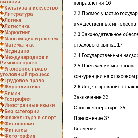
питания
направления 16
Культура и искусство
2.2 Прямое участие госуда
Литература
Логика
имущественных интересов 
Логистика
Маркетинг
2.3 Законодательное обес
Масс-медиа и реклама
страхового рынка. 17
Математика
Медицина
2.4 Государственный надзо
Международное и
Римское право
2.5 Пресечение монополист
Уголовное право
уголовный процесс
конкуренции на страховом 
Трудовое право
2.6 Лицензирование страхо
Журналистика
Химия
Заключение 33
География
Иностранные языки
Список литературы 35
Без категории
Физкультура и спорт
Приложение 37
Философия
Введение
Финансы
Фотография