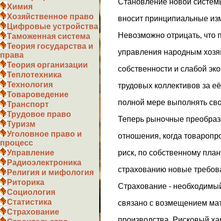
Становление новой систем
Химия
Хозяйственное право
вносит принципиальные изм
Цифровые устройства
Невозможно отрицать, что 
Таможенная система
Теория государства и
управления народным хозя
права
Теория организации
собственности и слабой эк
Теплотехника
Технология
трудовых коллективов за её
Товароведение
полной мере выполнять сво
Транспорт
Трудовое право
Теперь рыночные преобраз
Туризм
Уголовное право и
отношения, когда товаропро
процесс
риск, по собственному план
Управление
Радиоэлектроника
страхованию новые требов
Религия и мифология
Риторика
Страхование - необходимы
Социология
Статистика
связано с возмещением ма
Страхование
производства. Рисковый ха