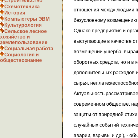
Строительство
Схемотехника
отношения между людьми п
История
Компьютеры ЭВМ
безусловному возмещению 
Культурология
Однако предприятия и орга
Сельское лесное
хозяйство и
выступающие в качестве ст
землепользование
Социальная работа
возмещении ущерба, выраж
Социология и
обществознание
оборотных средств, но и в
дополнительных расходов 
сырья, неплатежеспособнос
Актуальность рассматривае
современном обществе, на
защиты от природной стихии
случайных событий техниче
аварии, взрывы и др.), - о