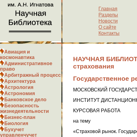
Главная
Разделы
Новости
О сайте
Контакты
Авиация и
космонавтика
НАУЧНАЯ БИБЛИОТЕ
Административное
страхования
право
Арбитражный процесс
Государственное р
Архитектура
Астрология
МОСКОВСКИЙ ГОСУДАРС
Астрономия
Банковское дело
ИНСТИТУТ ДИСТАНЦИОН
Безопасность
КУРСОВАЯ РАБОТА
жизнедеятельности
Бизнес-план
на тему
Биология
Бухучет
«Страховой рынок. Государ
управленчучет