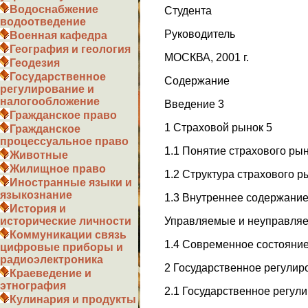
Водоснабжение
Студента
водоотведение
Руководитель
Военная кафедра
География и геология
МОСКВА, 2001 г.
Геодезия
Государственное
Содержание
регулирование и
налогообложение
Введение 3
Гражданское право
1 Страховой рынок 5
Гражданское
процессуальное право
1.1 Понятие страхового рын
Животные
Жилищное право
1.2 Структура страхового р
Иностранные языки и
языкознание
1.3 Внутреннее содержание
История и
Управляемые и неуправляе
исторические личности
Коммуникации связь
1.4 Современное состояние
цифровые приборы и
радиоэлектроника
2 Государственное регулир
Краеведение и
этнография
2.1 Государственное регул
Кулинария и продукты