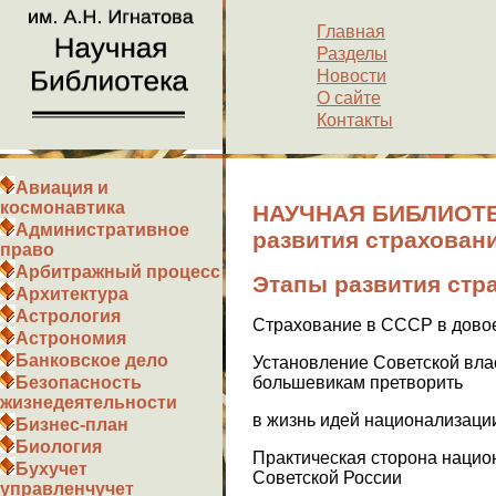
Главная
Разделы
Новости
О сайте
Контакты
Авиация и
космонавтика
НАУЧНАЯ БИБЛИОТЕ
Административное
развития страхован
право
Арбитражный процесс
Этапы развития стр
Архитектура
Астрология
Страхование в СССР в дово
Астрономия
Банковское дело
Установление Советской влас
большевикам претворить
Безопасность
жизнедеятельности
в жизнь идей национализации
Бизнес-план
Биология
Практическая сторона нацио
Бухучет
Советской России
управленчучет