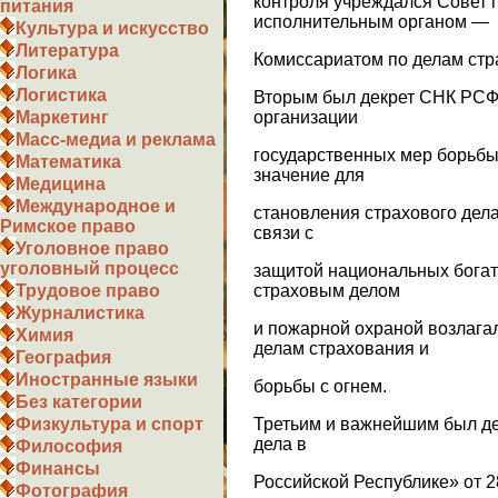
контроля учреждался Совет 
питания
исполнительным органом —
Культура и искусство
Литература
Комиссариатом по делам стр
Логика
Логистика
Вторым был декрет СНК РСФС
организации
Маркетинг
Масс-медиа и реклама
государственных мер борьбы 
Математика
значение для
Медицина
Международное и
становления страхового дела
Римское право
связи с
Уголовное право
уголовный процесс
защитой национальных богат
страховым делом
Трудовое право
Журналистика
и пожарной охраной возлага
Химия
делам страхования и
География
Иностранные языки
борьбы с огнем.
Без категории
Третьим и важнейшим был де
Физкультура и спорт
дела в
Философия
Финансы
Российской Республике» от 2
Фотография