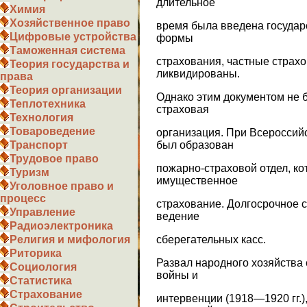
длительное
Химия
Хозяйственное право
время была введена государ
Цифровые устройства
формы
Таможенная система
страхования, частные страх
Теория государства и
ликвидированы.
права
Теория организации
Однако этим документом не 
Теплотехника
страховая
Технология
Товароведение
организация. При Всероссий
был образован
Транспорт
Трудовое право
пожарно-страховой отдел, к
Туризм
имущественное
Уголовное право и
процесс
страхование. Долгосрочное 
Управление
ведение
Радиоэлектроника
сберегательных касс.
Религия и мифология
Риторика
Развал народного хозяйства
Социология
войны и
Статистика
Страхование
интервенции (1918—1920 гг.)