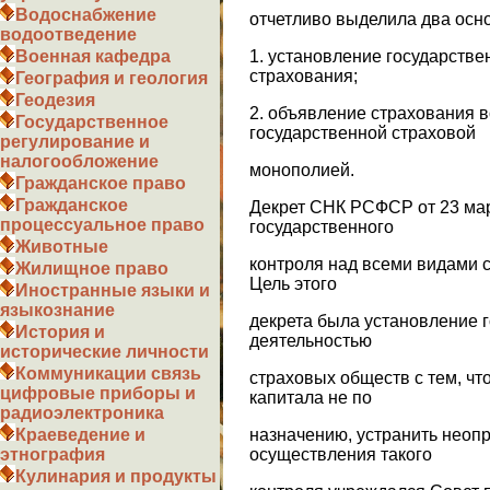
Водоснабжение
отчетливо выделила два осн
водоотведение
1. установление государстве
Военная кафедра
страхования;
География и геология
Геодезия
2. объявление страхования в
Государственное
государственной страховой
регулирование и
налогообложение
монополией.
Гражданское право
Гражданское
Декрет СНК РСФСР от 23 мар
процессуальное право
государственного
Животные
контроля над всеми видами с
Жилищное право
Цель этого
Иностранные языки и
языкознание
декрета была установление г
История и
деятельностью
исторические личности
Коммуникации связь
страховых обществ с тем, чт
цифровые приборы и
капитала не по
радиоэлектроника
назначению, устранить неоп
Краеведение и
осуществления такого
этнография
Кулинария и продукты