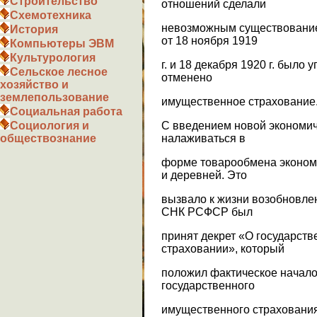
Строительство
отношений сделали
Схемотехника
невозможным существование
История
от 18 ноября 1919
Компьютеры ЭВМ
Культурология
г. и 18 декабря 1920 г. было
Сельское лесное
отменено
хозяйство и
землепользование
имущественное страхование
Социальная работа
С введением новой экономич
Социология и
налаживаться в
обществознание
форме товарообмена эконом
и деревней. Это
вызвало к жизни возобновлен
СНК РСФСР был
принят декрет «О государст
страховании», который
положил фактическое начал
государственного
имущественного страхования