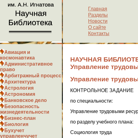
Главная
Разделы
Новости
О сайте
Контакты
Авиация и
космонавтика
НАУЧНАЯ БИБЛИОТЕ
Административное
Управление трудов
право
Арбитражный процесс
Управление трудов
Архитектура
Астрология
КОНТРОЛЬНОЕ ЗАДАНИЕ
Астрономия
Банковское дело
по специальности:
Безопасность
Управление трудовыми ресу
жизнедеятельности
Бизнес-план
по разделу учебного плана:
Биология
Бухучет
Социология труда
управленчучет