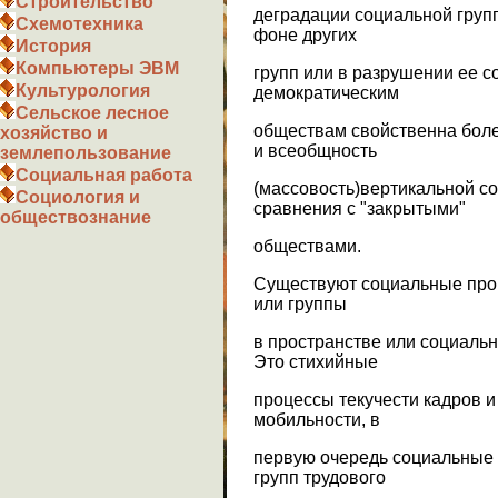
Строительство
деградации социальной групп
Схемотехника
фоне других
История
Компьютеры ЭВМ
групп или в разрушении ее с
Культурология
демократическим
Сельское лесное
обществам свойственна боле
хозяйство и
и всеобщность
землепользование
Социальная работа
(массовость)вертикальной с
Социология и
сравнения с "закрытыми"
обществознание
обществами.
Существуют социальные про
или группы
в пространстве или социальн
Это стихийные
процессы текучести кадров 
мобильности, в
первую очередь социальные
групп трудового