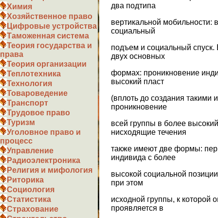
два подтипа
Химия
Хозяйственное право
вертикальной мобильности: 
Цифровые устройства
социальный
Таможенная система
Теория государства и
подъем и социальный спуск.
права
двух основных
Теория организации
формах: проникновение инди
Теплотехника
высокий пласт
Технология
Товароведение
(вплоть до создания такими 
Транспорт
проникновение
Трудовое право
Туризм
всей группы в более высокий
нисходящие течения
Уголовное право и
процесс
также имеют две формы: пер
Управление
индивида с более
Радиоэлектроника
Религия и мифология
высокой социальной позиции
Риторика
при этом
Социология
исходной группы, к которой 
Статистика
проявляется в
Страхование