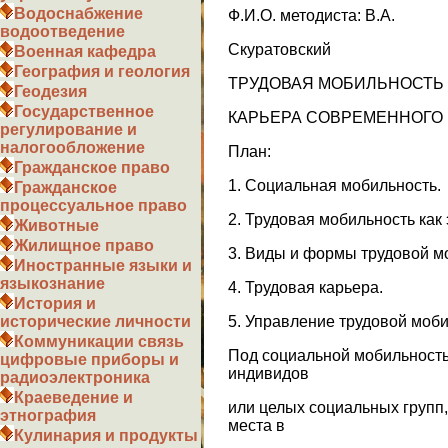
Водоснабжение
Ф.И.О. методиста: В.А.
водоотведение
Скуратовский
Военная кафедра
География и геология
ТРУДОВАЯ МОБИЛЬНОСТЬ 
Геодезия
Государственное
КАРЬЕРА СОВРЕМЕННОГО 
регулирование и
налогообложение
План:
Гражданское право
1. Социальная мобильность.
Гражданское
процессуальное право
2. Трудовая мобильность как
Животные
Жилищное право
3. Виды и формы трудовой м
Иностранные языки и
языкознание
4. Трудовая карьера.
История и
5. Управление трудовой моб
исторические личности
Коммуникации связь
Под социальной мобильност
цифровые приборы и
индивидов
радиоэлектроника
Краеведение и
или целых социальных групп,
этнография
места в
Кулинария и продукты