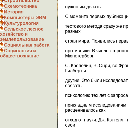
Строительство
Схемотехника
нужно им делать.
История
С момента первых публикаций
Компьютеры ЭВМ
Культурология
тестового метода сразу же п
Сельское лесное
разных
хозяйство и
землепользование
стран мира. Появились перв
Социальная работа
противники. В числе сторонн
Социология и
Мюнстерберг,
обществознание
С. Крепелин, В. Онри, во Фр
Гилберт и
другие. Это были исследоват
связать
психологию тех лет с запрос
прикладным исследованиям 
расценивалось как
отход от науки. Дж. Кэттелл,
свои