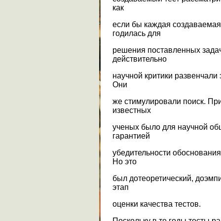
как
если бы каждая создаваемая
годилась для
решения поставленных зада
действительно
научной критики развенчали э
Они
же стимулировали поиск. Пр
известных
ученых было для научной об
гарантией
убедительности обоснования 
Но это
был дотеоретический, доэмпи
этап
оценки качества тестов.
Поскольку в те годы тесты р