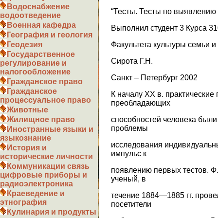
Водоснабжение
“Тесты. Тесты по выявлению
водоотведение
Военная кафедра
Выполнил студент 3 Курса 31
География и геология
Факультета культуры семьи и
Геодезия
Государственное
Сирота Г.Н.
регулирование и
налогообложение
Санкт – Петербург 2002
Гражданское право
Гражданское
К началу XX в. практические
процессуальное право
преобладающих
Животные
способностей человека были
Жилищное право
проблемы
Иностранные языки и
языкознание
исследования индивидуальны
История и
импульс к
исторические личности
Коммуникации связь
появлению первых тестов. Ф.
цифровые приборы и
ученый, в
радиоэлектроника
Краеведение и
течение 1884—1885 гг. прове
этнография
посетители
Кулинария и продукты