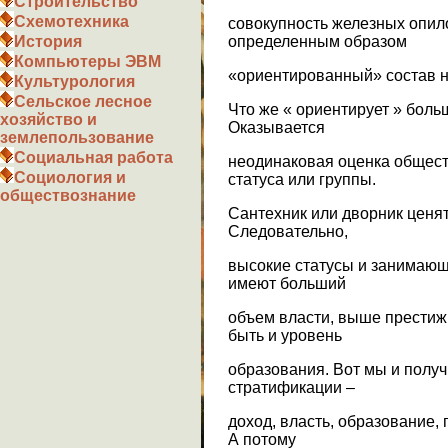
Строительство
Схемотехника
совокупность железных опил
определенным образом
История
Компьютеры ЭВМ
«ориентированный» состав н
Культурология
Сельское лесное
Что же « ориентирует » бол
хозяйство и
Оказывается
землепользование
Социальная работа
неодинаковая оценка общест
Социология и
статуса или группы.
обществознание
Сантехник или дворник ценят
Следовательно,
высокие статусы и занимающ
имеют больший
объем власти, выше престиж
быть и уровень
образования. Вот мы и полу
стратификации –
доход, власть, образование, 
А потому