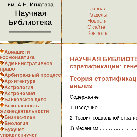
Главная
Разделы
Новости
О сайте
Контакты
Авиация и
космонавтика
НАУЧНАЯ БИБЛИОТЕК
Административное
стратификации: гене
право
Арбитражный процесс
Теория стратификаци
Архитектура
анализ
Астрология
Астрономия
Содержание
Банковское дело
Безопасность
1. Введение……………
жизнедеятельности
Бизнес-план
2. Теория социальной с
Биология
1) Механизм…..…………
Бухучет
управленчучет