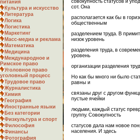
совокупность статусов и уп
питания
сот. Она
Культура и искусство
Литература
располагается как бы в гориз
Логика
общественным
Логистика
Маркетинг
разделением труда. В прими
низок уровень
Масс-медиа и реклама
Математика
разделения труда, в совреме
Медицина
уровень
Международное и
Римское право
организации разделения труд
Уголовное право
уголовный процесс
Но как бы много ни было стат
Трудовое право
равны и
Журналистика
связаны друг с другом функц
Химия
пустые ячейки
География
Иностранные языки
людьми, каждый статус прев
Без категории
группу. Совокупность
Физкультура и спорт
статусов дала нам новое пон
Философия
населения. И здесь
Финансы
Фотография