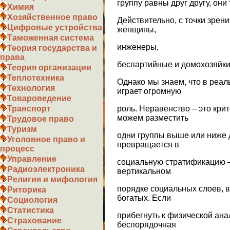
группу равны друг другу, он
Химия
Хозяйственное право
Действительно, с точки зрени
Цифровые устройства
женщины,
Таможенная система
инженеры,
Теория государства и
права
беспартийные и домохозяйки
Теория организации
Теплотехника
Однако мы знаем, что в реа
Технология
играет огромную
Товароведение
роль. Неравенство – это кри
Транспорт
можем разместить
Трудовое право
Туризм
одни группы выше или ниже 
Уголовное право и
превращается в
процесс
Управление
социальную стратификацию –
Радиоэлектроника
вертикальном
Религия и мифология
порядке социальных слоев, в
Риторика
богатых. Если
Социология
Статистика
прибегнуть к физической ана
Страхование
беспорядочная