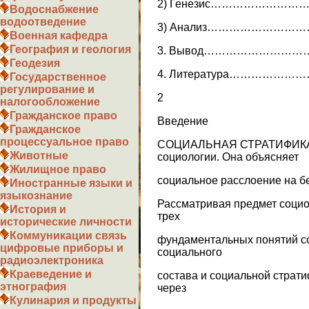
2) Генезис…………………
Водоснабжение
водоотведение
3) Анализ……………………
Военная кафедра
География и геология
3. Вывод……………………
Геодезия
4. Литература…………
Государственное
регулирование и
2
налогообложение
Гражданское право
Введение
Гражданское
процессуальное право
СОЦИАЛЬНАЯ СТРАТИФИКАЦ
Животные
социологии. Она объясняет
Жилищное право
социальное расслоение на бе
Иностранные языки и
языкознание
Рассматривая предмет социо
История и
трех
исторические личности
Коммуникации связь
фундаментальных понятий со
цифровые приборы и
социального
радиоэлектроника
Краеведение и
состава и социальной страт
этнография
через
Кулинария и продукты