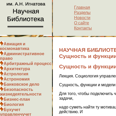
Главная
Разделы
Новости
О сайте
Контакты
Авиация и
космонавтика
НАУЧНАЯ БИБЛИОТЕ
Административное
Сущность и функции
право
Арбитражный процесс
Сущность и функции
Архитектура
Астрология
Лекция. Социология управле
Астрономия
Банковское дело
Сущность, функции и модели
Безопасность
Для того, чтобы подключить 
жизнедеятельности
задачи,
Бизнес-план
Биология
надо суметь найти ту мотива
Бухучет
действию. И
управленчучет