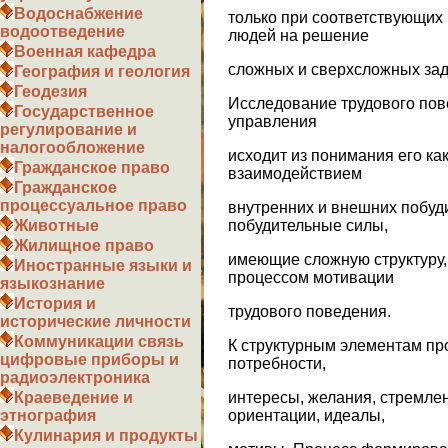
Водоснабжение
только при соответствующих
водоотведение
людей на решение
Военная кафедра
сложных и сверхсложных зад
География и геология
Геодезия
Исследование трудового пов
Государственное
управления
регулирование и
налогообложение
исходит из понимания его ка
Гражданское право
взаимодействием
Гражданское
процессуальное право
внутренних и внешних побуд
побудительные силы,
Животные
Жилищное право
имеющие сложную структуру,
Иностранные языки и
процессом мотивации
языкознание
История и
трудового поведения.
исторические личности
Коммуникации связь
К структурным элементам пр
цифровые приборы и
потребности,
радиоэлектроника
интересы, желания, стремле
Краеведение и
ориентации, идеалы,
этнография
Кулинария и продукты