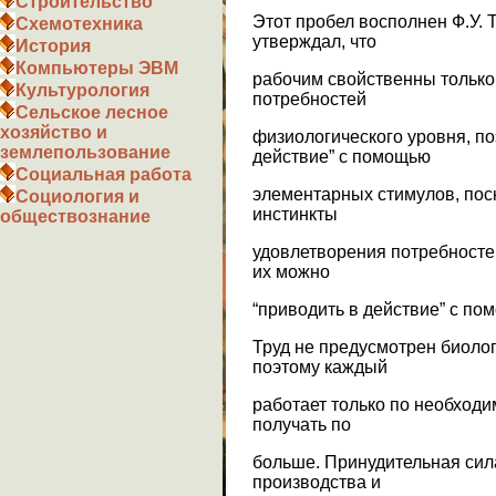
Строительство
Этот пробел восполнен Ф.У. 
Схемотехника
утверждал, что
История
Компьютеры ЭВМ
рабочим свойственны только
Культурология
потребностей
Сельское лесное
хозяйство и
физиологического уровня, по
землепользование
действие” с помощью
Социальная работа
элементарных стимулов, пос
Социология и
инстинкты
обществознание
удовлетворения потребносте
их можно
“приводить в действие” с п
Труд не предусмотрен биоло
поэтому каждый
работает только по необходим
получать по
больше. Принудительная сил
производства и