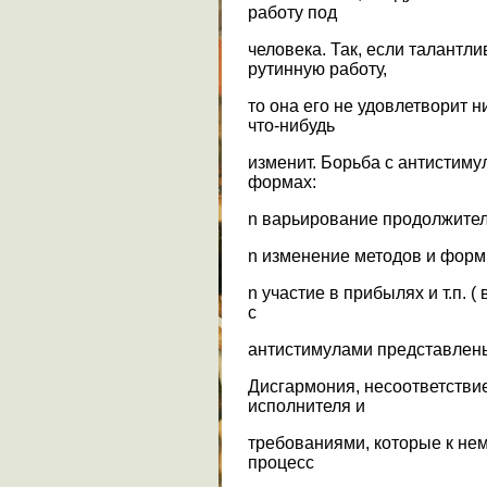
работу под
человека. Так, если талантл
рутинную работу,
то она его не удовлетворит н
что-нибудь
изменит. Борьба с антистим
формах:
n варьирование продолжител
n изменение методов и форм
n участие в прибылях и т.п.
с
антистимулами представлены
Дисгармония, несоответств
исполнителя и
требованиями, которые к не
процесс