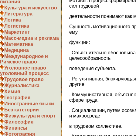
мотивы. Процесс формирован
питания
сил трудовой
Культура и искусство
Литература
деятельности понимают как 
Логика
Логистика
Сущность мотивационного пр
ему
Маркетинг
Масс-медиа и реклама
функции:
Математика
Медицина
. Объяснительно обосновыв
Международное и
целесообразность
Римское право
Уголовное право
поведения субъекта.
уголовный процесс
. Регулятивная, блокирующа
Трудовое право
другие.
Журналистика
Химия
. Коммуникативная, объясн
География
сфере труда.
Иностранные языки
Без категории
. Социализации, путем осозн
и макросреде
Физкультура и спорт
Философия
в трудовом коллективе.
Финансы
Фотография