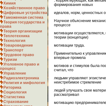
. Корректирующая, как механ
Химия
формирования новых
Хозяйственное право
идеалов, норм, ценностных 
Цифровые устройства
Таможенная система
Научное объяснение механиз
Теория государства и
процессе
права
Теория организации
мотивации осуществляются, и
Теплотехника
теории (концепции)
Технология
мотивации труда.
Товароведение
Транспорт
Применительно к управлению
Трудовое право
впервые промела
Туризм
Уголовное право и
мотивов и стимулов была по
процесс
считал, что
Управление
людьми управляют эгоистиче
Радиоэлектроника
неистребимое стремление
Религия и мифология
Риторика
людей улучшать свое матери
Социология
рассматривал
Статистика
Страхование
мотивацию предпринимателей