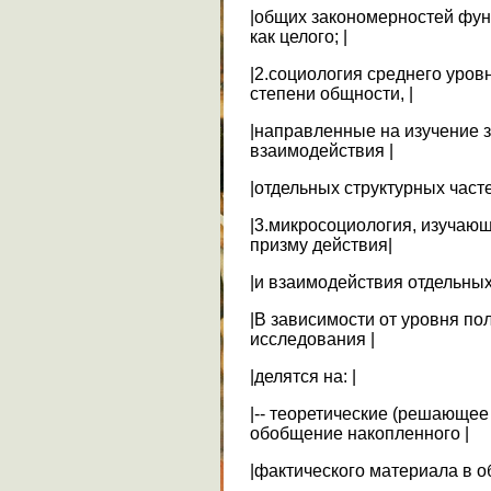
|общих закономерностей фун
как целого; |
|2.социология среднего уро
степени общности, |
|направленные на изучение 
взаимодействия |
|отдельных структурных часте
|3.микросоциология, изучающ
призму действия|
|и взаимодействия отдельных
|В зависимости от уровня по
исследования |
|делятся на: |
|-- теоретические (решающее
обобщение накопленного |
|фактического материала в об