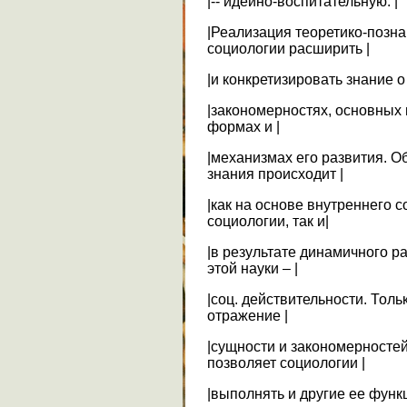
|-- идейно-воспитательную. |
|Реализация теоретико-позн
социологии расширить |
|и конкретизировать знание о
|закономерностях, основных 
формах и |
|механизмах его развития. О
знания происходит |
|как на основе внутреннего 
социологии, так и|
|в результате динамичного р
этой науки – |
|соц. действительности. Тол
отражение |
|сущности и закономерностей
позволяет социологии |
|выполнять и другие ее функц