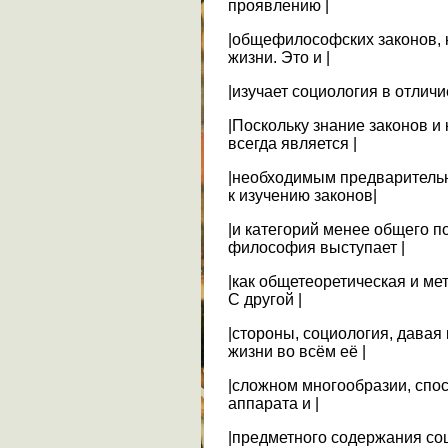
проявлению |
|общефилософских законов, 
жизни. Это и |
|изучает социология в отлич
|Поскольку знание законов и
всегда является |
|необходимым предваритель
к изучению законов|
|и категорий менее общего п
философия выступает |
|как общетеоретическая и ме
С другой |
|стороны, социология, дава
жизни во всём её |
|сложном многообразии, спо
аппарата и |
|предметного содержания со