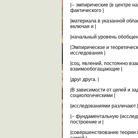
|-- эмпирические (в центре н
фактического |
|материала в указанной обла
включая и |
|начальный уровень обобщени
|Эмпирическое и теоретичес
исследования |
|соц. явлений, постоянно в
взаимообогащающие |
|друг друга. |
|В зависимости от целей и з
социологическими |
|исследованиями различают 
|-- фундаментальную (иссле
построение и |
|совершенствование теории 
самой |