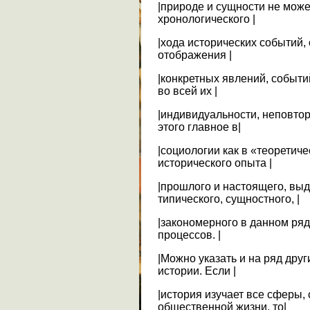
|природе и сущности не може
хронологического |
|хода исторических событий, 
отображения |
|конкретных явлений, событ
во всей их |
|индивидуальности, неповтор
этого главное в|
|социологии как в «теоретич
исторического опыта |
|прошлого и настоящего, вы
типического, сущностного, |
|закономерного в данном ряд
процессов. |
|Можно указать и на ряд дру
истории. Если |
|история изучает все сферы
общественной жизни, то|