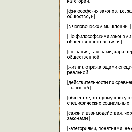
категорий, |
|философских законов, т.е. з
обществе, и|
|в человеческом мышлении. |
|Но философскими законами 
общественного бытия и |
|сознания, законами, харак
общественной |
|жизни), отражающими спец
реальной |
|действительности по сравне
знание об |
|обществе, которому присущи
специфические социальные |
|связи и взаимодействия, че
законами |
|категориями, понятиями, н