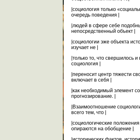
|социология только «социаль
очередь поведения |
|людей в сфере себе подобных
непосредственный объект |
|социологии эже объекта исто
изучает не |
|только то, что свершилось и
социология |
|переносит центр тяжести св
включает в себя |
|как необходимый элемент с
прогнозирование. |
|Взаимоотношение социологи
всего тем, что |
|социологические положения
опираются на обобщение |
|исторических фактов, истор