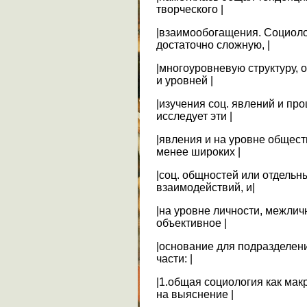
творческого |
|взаимообогащения. Социоло
достаточно сложную, |
|многоуровневую структуру,
и уровней |
|изучения соц. явлений и пр
исследует эти |
|явления и на уровне общест
менее широких |
|соц. общностей или отдельн
взаимодействий, и|
|на уровне личности, межлич
объективное |
|основание для подразделени
части: |
|1.общая социология как мак
на выяснение |