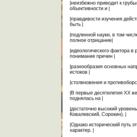
|неизбежно приводит к груб
объективности и |
|правдивости изучения действ
быть |
|подлинной науки, в том числ
полное отрицание|
|идеологического фактора в 
понимание причин |
|разнообразия основных напр
истоков |
|столкновения и противоборс
|В первые десятилетия XX в
поднялась на |
|достаточно высокий уровень
Ковалевский, Сорокин). |
|Однако исторический путь э
характер. |