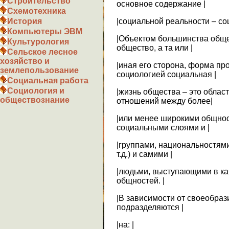
Строительство
основное содержание |
Схемотехника
|социальной реальности – соц
История
Компьютеры ЭВМ
|Объектом большинства обще
Культурология
общество, а та или |
Сельское лесное
хозяйство и
|иная его сторона, форма пр
землепользование
социологией социальная |
Социальная работа
Социология и
|жизнь общества – это облас
обществознание
отношений между более|
|или менее широкими общнос
социальными слоями и |
|группами, национальностям
т.д.) и самими |
|людьми, выступающими в ка
общностей. |
|В зависимости от своеобра
подразделяются |
|на: |