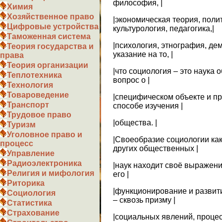
философия, |
Химия
Хозяйственное право
|экономическая теория, поли
Цифровые устройства
культурология, педагогика,|
Таможенная система
|психология, этнография, де
Теория государства и
указание на то, |
права
Теория организации
|что социология – это наука 
Теплотехника
вопрос о |
Технология
Товароведение
|специфическом объекте и пр
Транспорт
способе изучения |
Трудовое право
|общества. |
Туризм
Уголовное право и
|Своеобразие социологии как
процесс
других общественных |
Управление
Радиоэлектроника
|наук находит своё выражение
Религия и мифология
его |
Риторика
|функционирование и развит
Социология
– сквозь призму |
Статистика
Страхование
|социальных явлений, проце