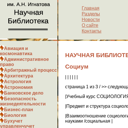
Главная
Разделы
Новости
О сайте
Контакты
Авиация и
космонавтика
НАУЧНАЯ БИБЛИОТЕ
Административное
право
Социум
Арбитражный процесс
Архитектура
| | | | | |
Астрология
страница 1 из 3 / >> следующ
Астрономия
Банковское дело
|Учебный курс СОЦИОЛОГИЯ
Безопасность
жизнедеятельности
|Предмет и структура социоло
Бизнес-план
Биология
|Взаимоотношение социолог
науками /социальная |
Бухучет
управленчучет