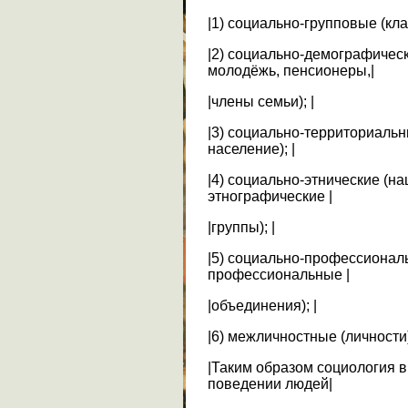
|1) социально-групповые (кла
|2) социально-демографичес
молодёжь, пенсионеры,|
|члены семьи); |
|3) социально-территориальн
население); |
|4) социально-этнические (н
этнографические |
|группы); |
|5) социально-профессионал
профессиональные |
|объединения); |
|6) межличностные (личности) 
|Таким образом социология в
поведении людей|