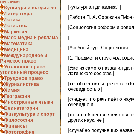
питания
|культурная динамика" |
Культура и искусство
Литература
|Работа П. А. Сорокина "Моя
Логика
Логистика
|Социология реформ и револ
Маркетинг
| |
Масс-медиа и реклама
Математика
|Учебный курс Социология |
Медицина
Международное и
|1. Предмет и структура социо
Римское право
Уголовное право
|Уже из самого названия дан
уголовный процесс
латинского societas,|
Трудовое право
|т.е. общество, и греческого lo
Журналистика
очевидностью |
Химия
География
|следует, что речь идёт о на
Иностранные языки
очевидно и |
Без категории
Физкультура и спорт
|то, что общество является 
других наук, не |
Философия
Финансы
|случайно получивших назва
Фотография