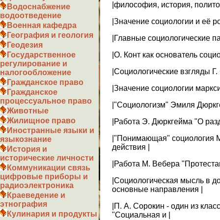
|философия, история, политол
Водоснабжение
водоотведение
|Значение социологии и её р
Военная кафедра
География и геология
|Главные социологические п
Геодезия
|О. Конт как основатель социо
Государственное
регулирование и
|Социологические взгляды Г.
налогообложение
Гражданское право
|Значение социологии маркси
Гражданское
процессуальное право
|"Социологизм" Эмиля Дюркг
Животные
Жилищное право
|Работа Э. Дюркгейма "О раз
Иностранные языки и
|"Понимающая" социология М
языкознание
действия |
История и
исторические личности
|Работа М. Вебера "Протестан
Коммуникации связь
цифровые приборы и
|Социологическая мысль в д
радиоэлектроника
основные направления |
Краеведение и
этнография
|П. А. Сорокин - один из кла
Кулинария и продукты
"Социальная и |