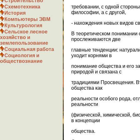
Строительство
требовании, с одной стороны
Схемотехника
философии, а с другой,
История
Компьютеры ЭВМ
- нахождения новых видов с
Культурология
Сельское лесное
В теоретическом понимании
хозяйство и
прослеживаются две
землепользование
Социальная работа
главные тенденции: натурал
уходит корнями в
Социология и
обществознание
понимание общества и его з
природой и связана с
традициями Просвещения. В
общества как
реальности особого рода, от
реальности
(физической, химической, би
в концепции
общества.