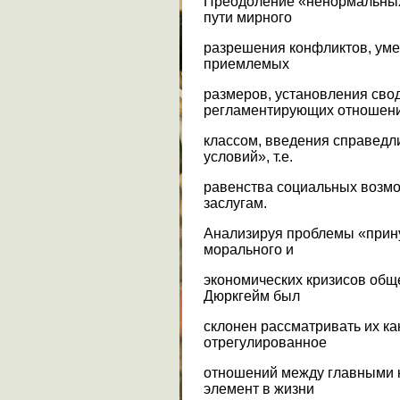
Преодоление «ненормальны
пути мирного
разрешения конфликтов, уме
приемлемых
размеров, установления свод
регламентирующих отношен
классом, введения справедл
условий», т.е.
равенства социальных возмо
заслугам.
Анализируя проблемы «прину
морального и
экономических кризисов обще
Дюркгейм был
склонен рассматривать их ка
отрегулированное
отношений между главными к
элемент в жизни