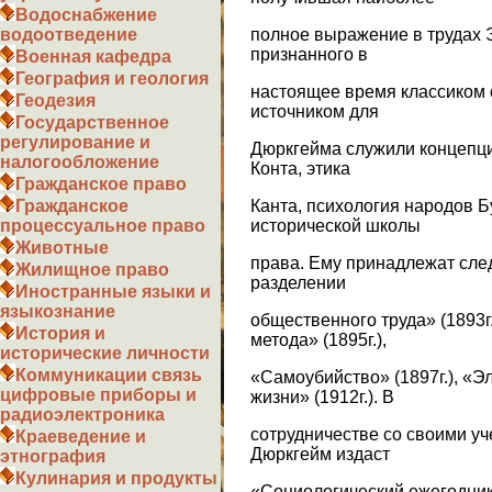
Водоснабжение
полное выражение в трудах 
водоотведение
признанного в
Военная кафедра
География и геология
настоящее время классиком 
Геодезия
источником для
Государственное
регулирование и
Дюркгейма служили концепц
налогообложение
Конта, этика
Гражданское право
Канта, психология народов Б
Гражданское
исторической школы
процессуальное право
Животные
права. Ему принадлежат сле
Жилищное право
разделении
Иностранные языки и
языкознание
общественного труда» (1893г
История и
метода» (1895г.),
исторические личности
Коммуникации связь
«Самоубийство» (1897г.), «
цифровые приборы и
жизни» (1912г.). В
радиоэлектроника
сотрудничестве со своими у
Краеведение и
Дюркгейм издаст
этнография
Кулинария и продукты
«Социологический ежегодник