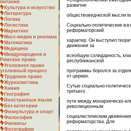
питания
развитие
Культура и искусство
Литература
обществоведческой мысли во
Логика
Социально-политические вз
Логистика
реформаторский
Маркетинг
Масс-медиа и реклама
характер. Он выступил теор
Математика
движения за
Медицина
Международное и
всеобщую солидарность, клас
Римское право
республиканской
Уголовное право
программы боролся за отдел
уголовный процесс
от церкви.
Трудовое право
Журналистика
Сутью социально-политическ
Химия
третьего
География
Иностранные языки
пути между монархическо-кл
Без категории
революционным
Физкультура и спорт
социалистическим движением
Философия
реформаторства. Для
Финансы
Фотография