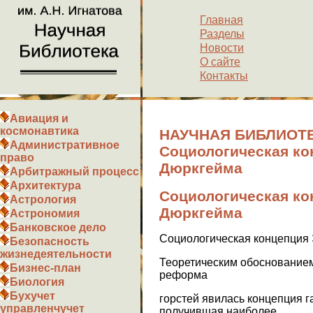
Главная
Разделы
Новости
О сайте
Контакты
Авиация и
космонавтика
НАУЧНАЯ БИБЛИОТЕ
Административное
Социологическая к
право
Дюркгейма
Арбитражный процесс
Архитектура
Социологическая к
Астрология
Дюркгейма
Астрономия
Банковское дело
Социологическая концепция
Безопасность
жизнедеятельности
Теоретическим обоснованием
Бизнес-план
реформа
Биология
Бухучет
горстей явилась концепция г
управленчучет
получившая наиболее