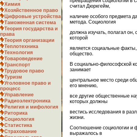
превращения социологии в с
Химия
считал Дюркгейм,
Хозяйственное право
наличие особого предмета д
Цифровые устройства
метода. Социология
Таможенная система
Теория государства и
должна изучать, полагал он,
права
которой
Теория организации
Теплотехника
является социальные факты,
Технология
общество.
Товароведение
В социально-философской к
Транспорт
занимает
Трудовое право
Туризм
центральное место среди об
Уголовное право и
его мнению,
процесс
Управление
все другие общественные нау
Радиоэлектроника
которых должны
Религия и мифология
вестись исследования в раз
Риторика
жизни.
Социология
Статистика
Соотношение социологии и 
Страхование
выражалось в