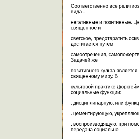
Соответственно все религио
вида -
негативные и позитивные. Це
священное и
светское, предотвратить оск
достигается путем
самоотречения, самопожертв
Задачей же
позитивного культа являетс
священному миру. В
культовой практике Дюркге
социальные функции:
. дисциплинарную, или функ
. цементирующую, укрепляю
. воспроизводящую, при пом
передача социально-