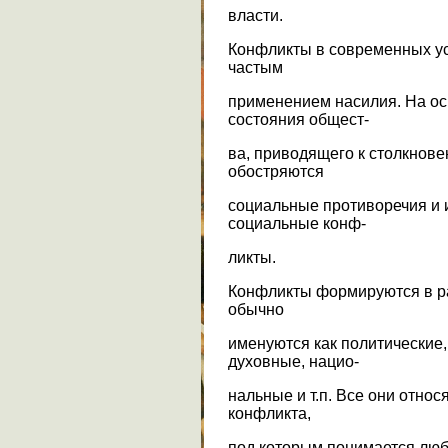
власти.
Конфликты в современных ус
частым
применением насилия. На ос
состояния общест-
ва, приводящего к столкнове
обостряются
социальные противоречия и 
социальные конф-
ликты.
Конфликты формируются в р
обычно
именуются как политические,
духовные, нацио-
нальные и т.п. Все они относ
конфликта,
под которым понимается люб