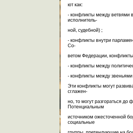
ют как:
- конфликты между ветвями в
исполнитель-
ной, судебной) ;
- конфликты внутри парламе
Со-
ветом Федерации, конфликты
- конфликты между политиче
- конфликты между звеньями 
Эти конфликты могут развива
сглажен-
но, то могут разгораться до
Потенциальным
источником ожесточенной бо
социальные
группы, претендующие на бо