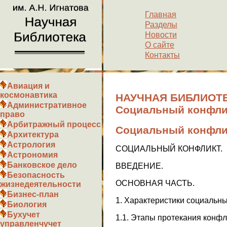
Главная
Разделы
Новости
О сайте
Контакты
Авиация и
космонавтика
НАУЧНАЯ БИБЛИОТЕ
Административное
Социальный конфли
право
Арбитражный процесс
Социальный конфли
Архитектура
Астрология
СОЦИАЛЬНЫЙ КОНФЛИКТ.
Астрономия
Банковское дело
ВВЕДЕНИЕ.
Безопасность
ОСНОВНАЯ ЧАСТЬ.
жизнедеятельности
Бизнес-план
1. Характеристики социальн
Биология
Бухучет
1.1. Этапы протекания конфл
управленчучет