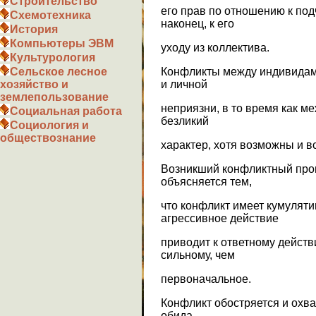
Строительство
его прав по отношению к по
Схемотехника
наконец, к его
История
Компьютеры ЭВМ
уходу из коллектива.
Культурология
Конфликты между индивидам
Сельское лесное
и личной
хозяйство и
землепользование
неприязни, в то время как м
Социальная работа
безликий
Социология и
обществознание
характер, хотя возможны и 
Возникший конфликтный проц
объясняется тем,
что конфликт имеет кумулятив
агрессивное действие
приводит к ответному дейст
сильному, чем
первоначальное.
Конфликт обостряется и охв
обида