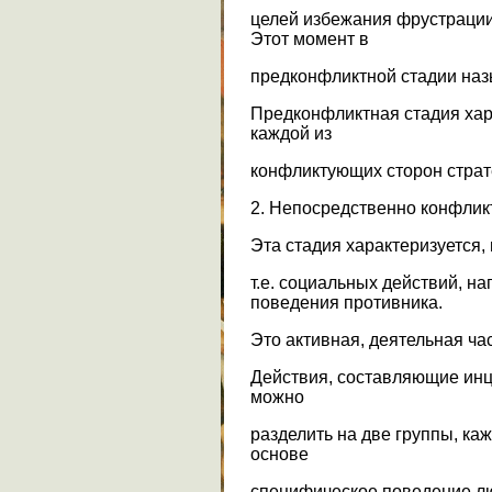
целей избежания фрустрации
Этот момент в
предконфликтной стадии наз
Предконфликтная стадия ха
каждой из
конфликтующих сторон страте
2. Непосредственно конфликт
Эта стадия характеризуется,
т.е. социальных действий, н
поведения противника.
Это активная, деятельная ча
Действия, составляющие инц
можно
разделить на две группы, ка
основе
специфическое поведение л