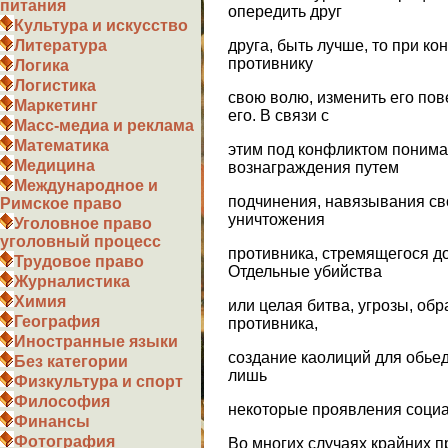
питания
опередить друг
Культура и искусство
друга, быть лучше, то при к
Литература
противнику
Логика
Логистика
свою волю, изменить его по
Маркетинг
его. В связи с
Масс-медиа и реклама
Математика
этим под конфликтом понима
Медицина
вознаграждения путем
Международное и
подчинения, навязывания св
Римское право
уничтожения
Уголовное право
уголовный процесс
противника, стремящегося д
Трудовое право
Отдельные убийства
Журналистика
Химия
или целая битва, угрозы, об
География
противника,
Иностранные языки
создание каолиций для обьед
Без категории
лишь
Физкультура и спорт
Философия
некоторые проявления соци
Финансы
Фотография
Во многих случаях крайних 