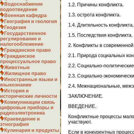
Водоснабжение
1.2. Причины конфликта.
водоотведение
1.3. острота конфликта.
Военная кафедра
География и геология
1.4. Длительность конфликта.
Геодезия
Государственное
1.5. Последствия конфликта.
регулирование и
налогообложение
2. Конфликты в современной
Гражданское право
2.1. Природа социальных ко
Гражданское
процессуальное право
2.2. Социально-политически
Животные
Жилищное право
2.3. Социально-экономическ
Иностранные языки и
языкознание
2.4. Межнациональные, межэ
История и
ЗАКЛЮЧЕНИЕ.
исторические личности
Коммуникации связь
ВВЕДЕНИЕ.
цифровые приборы и
радиоэлектроника
Конфликтные процессы мало к
Краеведение и
участвуют.
этнография
Кулинария и продукты
Если в конкурентных процес