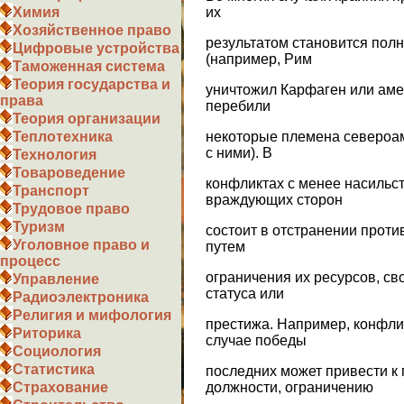
их
Химия
Хозяйственное право
результатом становится пол
Цифровые устройства
(например, Рим
Таможенная система
Теория государства и
уничтожил Карфаген или аме
права
перебили
Теория организации
некоторые племена североа
Теплотехника
с ними). В
Технология
Товароведение
конфликтах с менее насильс
Транспорт
враждующих сторон
Трудовое право
Туризм
состоит в отстранении прот
Уголовное право и
путем
процесс
ограничения их ресурсов, св
Управление
статуса или
Радиоэлектроника
Религия и мифология
престижа. Например, конфли
Риторика
случае победы
Социология
Статистика
последних может привести к
должности, ограничению
Страхование