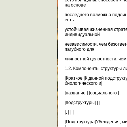
на основе
последнего возможна подлин
есть
устойчивая жизненная страте
индивидуальной
независимости, чем безответ
пагубного для
личностной целостности, чем
1.2. Компоненты структуры л
|Краткое |К данной подструк
биологического и|
|название | |социального |
|подструктуры| | |
|. | | |
|Подструктура|Убеждения, м
|