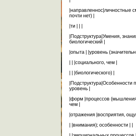
|направленнос|личностные с
почти нет) |
|ти | | |
|Подструктура|Умения, знан
биологический |
|опыта | |уровень (значитель
| | |социального, чем |
| | |биологического) |
|Подструктура|Особенности 
уровень |
|форм |процессов (мышления,
чем |
|отражения |восприятия, ощу
| |внимания); особенности | |
| |эмоциональных процессов |