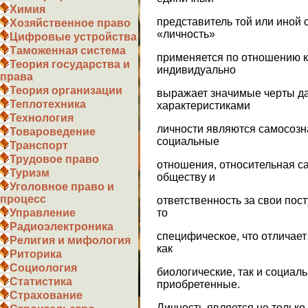
Химия
представитель той или иной
Хозяйственное право
«личность»
Цифровые устройства
Таможенная система
применяется по отношению к 
Теория государства и
индивидуально
права
Теория организации
выражает значимые черты д
Теплотехника
характеристиками
Технология
личности являются самосозн
Товароведение
социальные
Транспорт
Трудовое право
отношения, относительная с
Туризм
обществу и
Уголовное право и
процесс
ответственность за свои пос
то
Управление
Радиоэлектроника
специфическое, что отличает
Религия и мифология
как
Риторика
Социология
биологические, так и социал
Статистика
приобретенные.
Страхование
Личность является не только