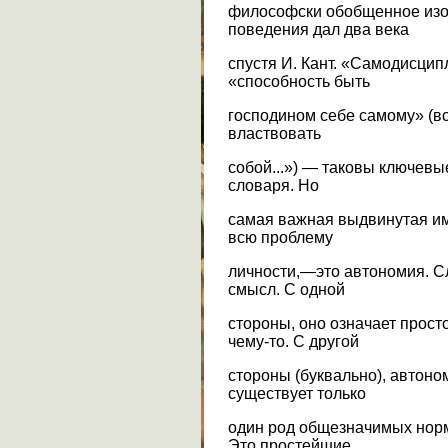
философски обобщенное изо
поведения дал два века
спустя И. Кант. «Самодисци
«способность быть
господином себе самому» (в
властвовать
собой...») — таковы ключевы
словаря. Но
самая важная выдвинутая им
всю проблему
личности,—это автономия. С
смысл. С одной
стороны, оно означает прост
чему-то. С другой
стороны (буквально), автоно
существует только
один род общезначимых норм
Это простейшие