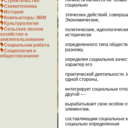
Строительство
социально
Схемотехника
История
этических действий, соверш
Компьютеры ЭВМ
Экономические,
Культурология
Сельское лесное
политические, идеологическ
хозяйство и
исторически
землепользование
определенного типа обществ
Социальная работа
разному,
Социология и
обществознание
определяя социальное качес
характер его
практической деятельности. 
одной стороны,
интегрирует социальные отн
другой —
вырабатывает свое особое о
элементам,
составляющим социальные ка
социально определенная