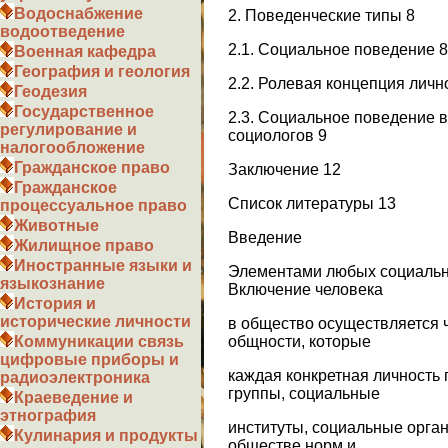
Водоснабжение
2. Поведенческие типы 8
водоотведение
2.1. Социальное поведение 8
Военная кафедра
География и геология
2.2. Ролевая концепция личн
Геодезия
Государственное
2.3. Социальное поведение в
регулирование и
социологов 9
налогообложение
Гражданское право
Заключение 12
Гражданское
Список литературы 13
процессуальное право
Животные
Введение
Жилищное право
Иностранные языки и
Элементами любых социальн
языкознание
Включение человека
История и
исторические личности
в общество осуществляется 
общности, которые
Коммуникации связь
цифровые приборы и
каждая конкретная личность
радиоэлектроника
группы, социальные
Краеведение и
этнография
институты, социальные орга
Кулинария и продукты
обществе норм и