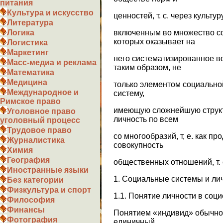
питания
Культура и искусство
ценностей, т. с. через культу
Литература
включенным во множество со
Логика
которых оказывает на
Логистика
Маркетинг
него систематизированное во
Масс-медиа и реклама
таким образом, не
Математика
Медицина
только элементом социальной
Международное и
систему,
Римское право
имеющую сложнейшую структ
Уголовное право
личность по всем
уголовный процесс
Трудовое право
со многообразий, т, е. как пр
Журналистика
совокупность
Химия
География
общественных отношений, т. 
Иностранные языки
1. Социальные системы и ли
Без категории
Физкультура и спорт
1.1. Понятие личности в соц
Философия
Финансы
Понятием «индивид» обычно 
Фотография
единичный