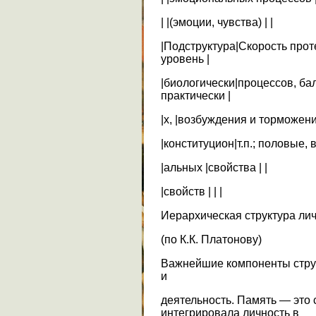
| |(эмоции, чувства) | |
|Подструктура|Скорость про
уровень |
|биологически|процессов, ба
практически |
|х, |возбуждения и торможения
|конституцион|т.п.; половые, 
|альных |свойства | |
|свойств | | |
Иерархическая структура ли
(по К.К. Платонову)
Важнейшие компоненты струк
и
деятельность. Память — это 
интегрировала личность в