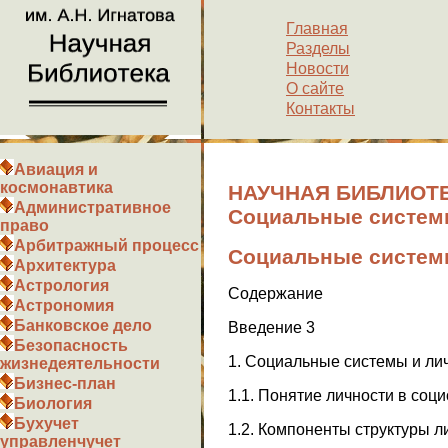
Главная
Разделы
Новости
О сайте
Контакты
Авиация и
космонавтика
НАУЧНАЯ БИБЛИОТЕ
Административное
Социальные систем
право
Арбитражный процесс
Социальные систем
Архитектура
Астрология
Содержание
Астрономия
Банковское дело
Введение 3
Безопасность
1. Социальные системы и лич
жизнедеятельности
Бизнес-план
1.1. Понятие личности в соци
Биология
Бухучет
1.2. Компоненты структуры л
управленчучет