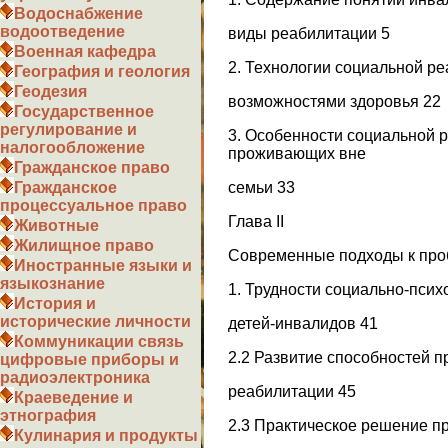
Водоснабжение
водоотведение
виды реабилитации 5
Военная кафедра
2. Технологии социальной р
География и геология
Геодезия
возможностями здоровья 22
Государственное
регулирование и
3. Особенности социальной 
налогообложение
проживающих вне
Гражданское право
семьи 33
Гражданское
процессуальное право
Глава II
Животные
Жилищное право
Современные подходы к про
Иностранные языки и
языкознание
1. Трудности социально-пси
История и
исторические личности
детей-инвалидов 41
Коммуникации связь
2.2 Развитие способностей 
цифровые приборы и
радиоэлектроника
реабилитации 45
Краеведение и
этнография
2.3 Практическое решение п
Кулинария и продукты