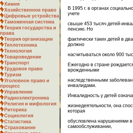
Химия
В 1995 г. в органах социаль
Хозяйственное право
учете
Цифровые устройства
Таможенная система
свыше 453 тысяч детей-инв
Теория государства и
пенсию. Но
права
фактически таких детей в дв
Теория организации
должно
Теплотехника
Технология
насчитываться около 900 тыс
Товароведение
Транспорт
Ежегодно в стране рождается
Трудовое право
врожденными
Туризм
наследственными заболеван
Уголовное право и
инвалидами.
процесс
Управление
Инвалидность у детей означ
Радиоэлектроника
Религия и мифология
жизнедеятельности, она спос
Риторика
которая
Социология
обусловлена нарушениями в 
Статистика
самообслуживании,
Страхование