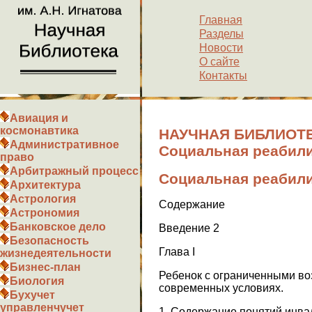
Главная
Разделы
Новости
О сайте
Контакты
Авиация и
космонавтика
НАУЧНАЯ БИБЛИОТЕ
Административное
Социальная реабили
право
Арбитражный процесс
Социальная реабили
Архитектура
Астрология
Содержание
Астрономия
Банковское дело
Введение 2
Безопасность
Глава I
жизнедеятельности
Бизнес-план
Ребенок с ограниченными во
Биология
современных условиях.
Бухучет
управленчучет
1. Содержание понятий инва