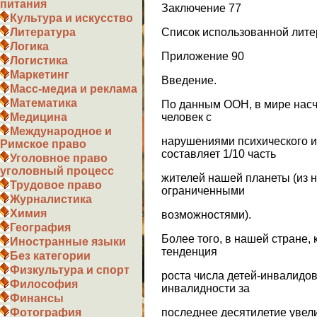
питания
Заключение 77
Культура и искусство
Список использованной лите
Литература
Логика
Приложение 90
Логистика
Маркетинг
Введение.
Масс-медиа и реклама
Математика
По данным ООН, в мире нас
человек с
Медицина
Международное и
нарушениями психического и
Римское право
составляет 1/10 часть
Уголовное право
уголовный процесс
жителей нашей планеты (из н
Трудовое право
ограниченными
Журналистика
Химия
возможностями).
География
Более того, в нашей стране, 
Иностранные языки
тенденция
Без категории
Физкультура и спорт
роста числа детей-инвалидов
Философия
инвалидности за
Финансы
последнее десятилетие увели
Фотография