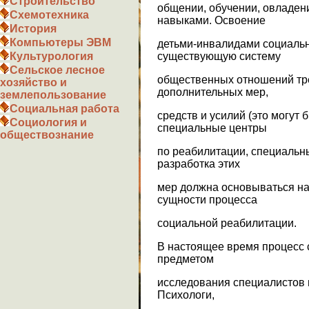
Строительство
общении, обучении, овладе
Схемотехника
навыками. Освоение
История
Компьютеры ЭВМ
детьми-инвалидами социальн
существующую систему
Культурология
Сельское лесное
общественных отношений тр
хозяйство и
дополнительных мер,
землепользование
Социальная работа
средств и усилий (это могут
Социология и
специальные центры
обществознание
по реабилитации, специальны
разработка этих
мер должна основываться на
сущности процесса
социальной реабилитации.
В настоящее время процесс 
предметом
исследования специалистов 
Психологи,