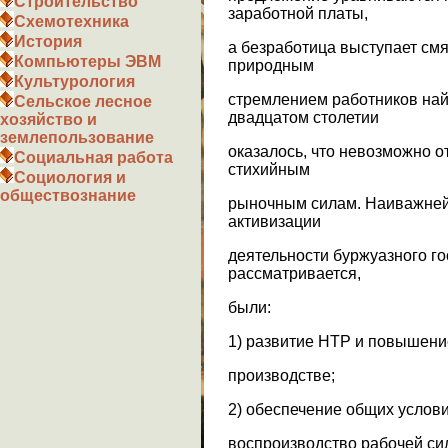
Строительство
заработной платы,
Схемотехника
История
а безработица выступает см
Компьютеры ЭВМ
природным
Культурология
стремлением работников най
Сельское лесное
двадцатом столетии
хозяйство и
землепользование
оказалось, что невозможно от
Социальная работа
стихийным
Социология и
обществознание
рыночным силам. Наиважней
активизации
деятельности буржуазного го
рассматривается,
были:
1) развитие НТР и повышени
производстве;
2) обеспечение общих услови
воспроизводство рабочей си