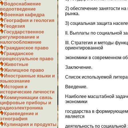
Водоснабжение
2) обеспечение занятости на
водоотведение
рынка.
Военная кафедра
География и геология
3) социальная защита населен
Геодезия
Государственное
II. Выплаты по социальной з
регулирование и
налогообложение
III. Стратегия и методы фун
ориентированной
Гражданское право
Гражданское
экономики в современном об
процессуальное право
Животные
Заключение.
Жилищное право
Иностранные языки и
Список используемой литера
языкознание
Введение.
История и
исторические личности
Наиболее масштабной задач
Коммуникации связь
экономики
цифровые приборы и
радиоэлектроника
государства в формирующем
Краеведение и
является
этнография
Кулинария и продукты
деятельность по социальной 