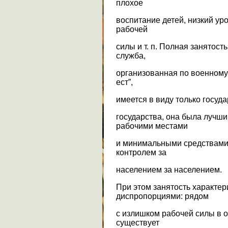
плохое
воспитание детей, низкий у
рабочей
силы и т. п. Полная занятост
служба,
организованная по военному о
ест”,
имеется в виду только госуда
государства, она была лучш
рабочими местами
и минимальными средствами 
контролем за
населением за населением.
При этом занятость характе
диспропорциями: рядом
с излишком рабочей силы в 
существует