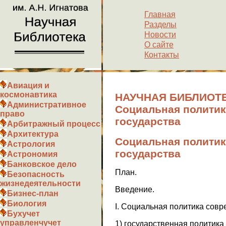
Главная
Разделы
Новости
О сайте
Контакты
Авиация и
космонавтика
НАУЧНАЯ БИБЛИОТЕ
Административное
Социальная политик
право
государства
Арбитражный процесс
Архитектура
Социальная политик
Астрология
государства
Астрономия
Банковское дело
План.
Безопасность
жизнедеятельности
Введение.
Бизнес-план
Биология
I. Социальная политика совр
Бухучет
управленчучет
1) государственная политика