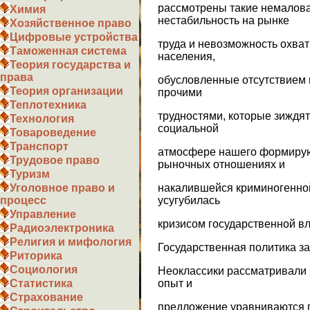
рассмотрены такие немалова
Химия
нестабильность на рынке
Хозяйственное право
Цифровые устройства
труда и невозможность охват
Таможенная система
населения,
Теория государства и
права
обусловленные отсутствием 
Теория организации
прочими
Теплотехника
трудностями, которые зиждя
Технология
социальной
Товароведение
Транспорт
атмосфере нашего формиру
Трудовое право
рыночных отношениях и
Туризм
накалившейся криминогенной
Уголовное право и
усугубилась
процесс
Управление
кризисом государственной вл
Радиоэлектроника
Религия и мифология
Государственная политика за
Риторика
Социология
Неоклассики рассматривали 
опыт и
Статистика
Страхование
предложение уравниваются 