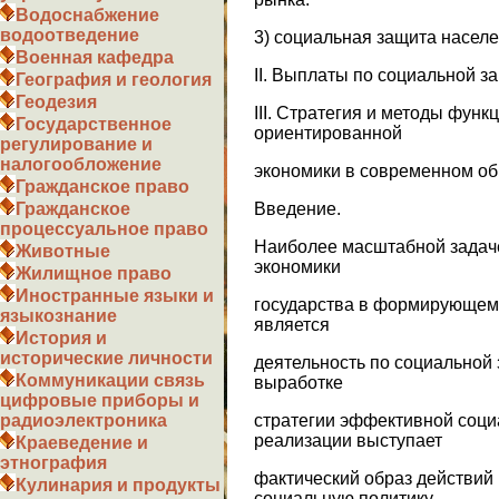
Водоснабжение
водоотведение
3) социальная защита населен
Военная кафедра
II. Выплаты по социальной з
География и геология
Геодезия
III. Стратегия и методы фун
Государственное
ориентированной
регулирование и
налогообложение
экономики в современном об
Гражданское право
Введение.
Гражданское
процессуальное право
Наиболее масштабной задач
Животные
экономики
Жилищное право
Иностранные языки и
государства в формирующем
языкознание
является
История и
исторические личности
деятельность по социальной 
Коммуникации связь
выработке
цифровые приборы и
стратегии эффективной соци
радиоэлектроника
реализации выступает
Краеведение и
этнография
фактический образ действий
Кулинария и продукты
социальную политику,