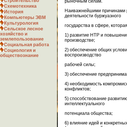
Строительство
рыночным силам.
Схемотехника
Наиважнейшими причинами р
История
деятельности буржуазного
Компьютеры ЭВМ
Культурология
государства в сфере, котора
Сельское лесное
хозяйство и
1) развитие НТР и повышени
землепользование
производстве;
Социальная работа
2) обеспечение общих услови
Социология и
воспроизводство
обществознание
рабочей силы;
3) обеспечение предпринима
4) необходимость компромис
конфликтов;
5) способствование развити
интеллектуального
потенциала общества;
6) влияние идей и конкретн