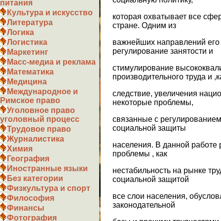
питания
Культура и искусство
которая охватывает все сфе
Литература
стране. Одним из
Логика
важнейших направлений его 
Логистика
регулирование занятости и
Маркетинг
Масс-медиа и реклама
стимулирование высококвал
Математика
производительного труда и ,к
Медицина
Международное и
следствие, увеличения наци
Римское право
некоторые проблемы,
Уголовное право
связанные с регулированием
уголовный процесс
социальной защиты
Трудовое право
Журналистика
населения. В данной работе
Химия
проблемы , как
География
Иностранные языки
нестабильность на рынке тру
Без категории
социальной защитой
Физкультура и спорт
все слои населения, обусло
Философия
законодательной
Финансы
Фотография