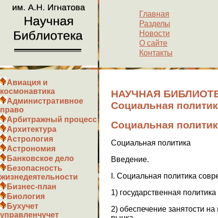
Главная
Разделы
Новости
О сайте
Контакты
Авиация и
космонавтика
НАУЧНАЯ БИБЛИОТЕ
Административное
Социальная политик
право
Арбитражный процесс
Социальная политик
Архитектура
Астрология
Социальная политика
Астрономия
Банковское дело
Введение.
Безопасность
I. Социальная политика совр
жизнедеятельности
Бизнес-план
1) государственная политика
Биология
Бухучет
2) обеспечение занятости на
управленчучет
рынка.