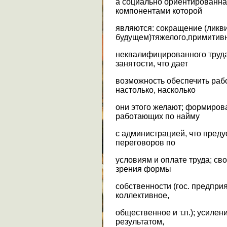
а социально ориентированна
компонентами которой
являются: сокращение (ликв
будущем)тяжелого,примитивн
неквалифицированного труда
занятости, что дает
возможность обеспечить раб
настолько, насколько
они этого желают; формиров
работающих по найму
с администрацией, что пред
переговоров по
условиям и оплате труда; св
зрения формы
собственности (гос. предприя
коллективное,
общественное и т.п.); усилен
результатом,