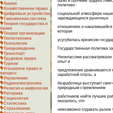
базы и прочими трудностями
Химия
политико-
Хозяйственное право
социальной атмосфере наше
Цифровые устройства
зарождающихся рыночных
Таможенная система
Теория государства и
отношениях и накалившейся 
права
которая
Теория организации
Теплотехника
усугубилась кризисом госуда
Технология
Государственная политика за
Товароведение
Транспорт
Неоклассики рассматривали 
Трудовое право
опыт и
Туризм
Уголовное право и
предложение уравниваются 
процесс
заработной платы, а
Управление
безработица выступает смяг
Радиоэлектроника
природным стремлением
Религия и мифология
Риторика
работников найти лучшее ра
Социология
оказалось, что
Статистика
Страхование
невозможно отдавать рынок т