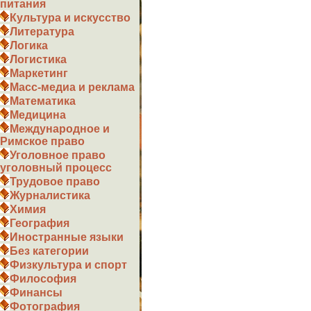
питания
Культура и искусство
Литература
Логика
Логистика
Маркетинг
Масс-медиа и реклама
Математика
Медицина
Международное и
Римское право
Уголовное право
уголовный процесс
Трудовое право
Журналистика
Химия
География
Иностранные языки
Без категории
Физкультура и спорт
Философия
Финансы
Фотография