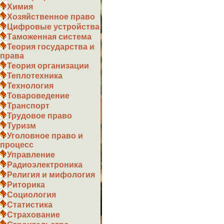
Химия
Хозяйственное право
Цифровые устройства
Таможенная система
Теория государства и
права
Теория организации
Теплотехника
Технология
Товароведение
Транспорт
Трудовое право
Туризм
Уголовное право и
процесс
Управление
Радиоэлектроника
Религия и мифология
Риторика
Социология
Статистика
Страхование