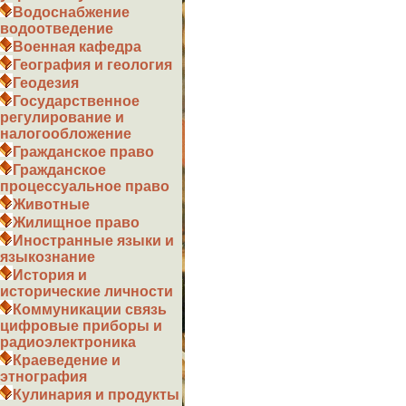
Водоснабжение
водоотведение
Военная кафедра
География и геология
Геодезия
Государственное
регулирование и
налогообложение
Гражданское право
Гражданское
процессуальное право
Животные
Жилищное право
Иностранные языки и
языкознание
История и
исторические личности
Коммуникации связь
цифровые приборы и
радиоэлектроника
Краеведение и
этнография
Кулинария и продукты