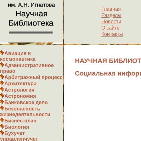
Главная
Разделы
Новости
О сайте
Контакты
Авиация и
космонавтика
НАУЧНАЯ БИБЛИОТЕ
Административное
право
Социальная инфор
Арбитражный процесс
Архитектура
Астрология
Астрономия
Банковское дело
Безопасность
жизнедеятельности
Бизнес-план
Биология
Бухучет
управленчучет