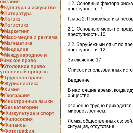
питания
1.2. Основные фактора риск
Культура и искусство
преступность. 7
Литература
Глава 2. Профилактика несо
Логика
Логистика
2.1. Основные меры по пре
Маркетинг
преступности. 10
Масс-медиа и реклама
Математика
2.2. Зарубежный опыт по п
Медицина
преступности. 12
Международное и
Заключение 17
Римское право
Уголовное право
Список использованных исто
уголовный процесс
Трудовое право
Введение
Журналистика
Химия
В настоящие время, когда и
обществе,
География
Иностранные языки
особенно трудно приходится
Без категории
мировоззрением.
Физкультура и спорт
Философия
Ломка общественных связей,
Финансы
ситуация, отсутствие
Фотография