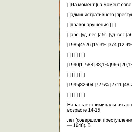
| |На момент |на момент сов
| |административного |престу
| |правонарушения | | |
| |абс. |уд. вес |абс. |уд. вес |аб
|1985|4526 |15,3% |374 |12,9% 
| | | | | | | |
|1990|11588 |33,1% |966 |20,1
| | | | | | | |
|1995|32604 |72,5% |2711 |48,
| | | | | | | |
Нарастает криминальная акт
возрасте 14-15
лет (совершили преступления —
— 1648). В