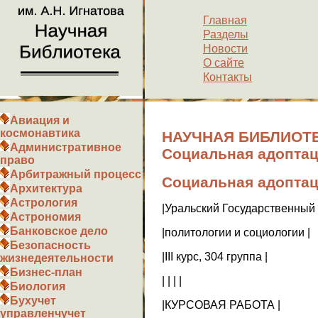
Главная
Разделы
Новости
О сайте
Контакты
Авиация и
космонавтика
НАУЧНАЯ БИБЛИОТЕ
Административное
Социальная адопта
право
Арбитражный процесс
Социальная адопта
Архитектура
Астрология
|Уральский Государственный 
Астрономия
Банковское дело
|политологии и социологии |
Безопасность
|III курс, 304 группа |
жизнедеятельности
Бизнес-план
| | | |
Биология
Бухучет
|КУРСОВАЯ РАБОТА |
управленчучет