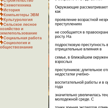
Строительство
Схемотехника
Окружающие рассматривают 
История
как
Компьютеры ЭВМ
проявление возрастной незре
Культурология
преступлениях
Сельское лесное
хозяйство и
не сообщается в правоохрани
землепользование
росту. На
Социальная работа
Социология и
подростковую преступность в
обществознание
отрицательные влияния в
семье, в ближайшем окружен
взрослых
преступников; длительное от
недостатки учебно-
воспитательной работы и в о
года
значительно увеличилась тен
молодежной среде. С
точки зрения экспертов отме