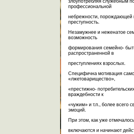
злоупотребляя служебным по
профессиональной
небрежности, порождающей 
преступность.
Незамужнее и неженатое се
возможность
формирования семейно- быто
распространенной в
преступлениях взрослых.
Специфична мотивация само
«лжетоварищество»,
«престижно- потребительских
враждебности к
«чужим» и т.п., более всего с
эмоций.
При этом, как уже отмечалос
включаются и начинают дейс