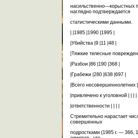
насильственно—корыстных п
наглядно подтверждается
статистическими данными.
| |1985 |1990 |1995 |
|Убийства |9 |11 |48 |
|Тяжкие телесные повреждения
|Разбои |86 |190 |368 |
|Грабежи |280 |638 |697 |
|Всего несовершеннолетних |2
|привлечено к уголовной | | | |
|ответственности | | | |
Стремительно нарастает числ
совершенных
подростками (1985 г. — 366, 
отметить, что