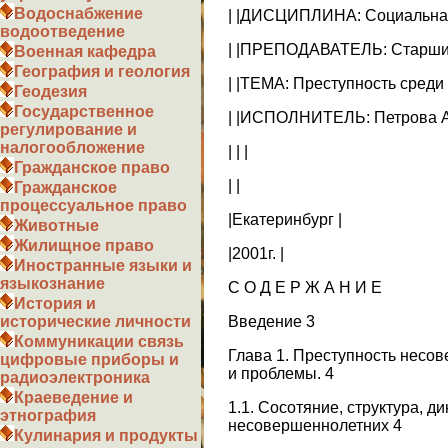
Водоснабжение
| |ДИСЦИПЛИНА: Социальная
водоотведение
| |ПРЕПОДАВАТЕЛЬ: Старшино
Военная кафедра
География и геология
| |ТЕМА: Преступность среди
Геодезия
Государственное
| |ИСПОЛНИТЕЛЬ: Петрова А.
регулирование и
налогообложение
| | |
Гражданское право
| |
Гражданское
процессуальное право
|Екатеринбург |
Животные
Жилищное право
|2001г. |
Иностранные языки и
языкознание
С О Д Е Р Ж А Н И Е
История и
Введение 3
исторические личности
Коммуникации связь
Глава 1. Преступность несо
цифровые приборы и
и проблемы. 4
радиоэлектроника
Краеведение и
1.1. Сосотяние, структура, д
этнография
несовершеннолетних 4
Кулинария и продукты