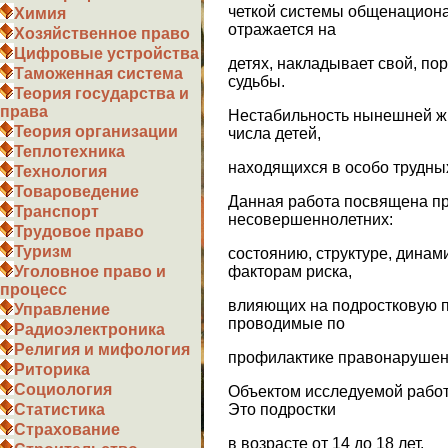
четкой системы общенациона
Химия
отражается на
Хозяйственное право
Цифровые устройства
детях, накладывает свой, по
Таможенная система
судьбы.
Теория государства и
права
Нестабильность нынешней ж
Теория организации
числа детей,
Теплотехника
находящихся в особо трудных
Технология
Товароведение
Данная работа посвящена пр
Транспорт
несовершеннолетних:
Трудовое право
Туризм
состоянию, структуре, динам
факторам риска,
Уголовное право и
процесс
влияющих на подростковую п
Управление
проводимые по
Радиоэлектроника
Религия и мифология
профилактике правонарушен
Риторика
Социология
Объектом исследуемой рабо
Это подростки
Статистика
Страхование
в возрасте от 14 до 18 лет.