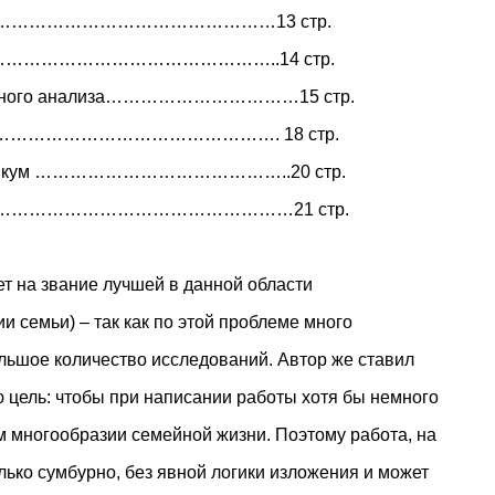
………………………………………………13 стр.
ы ………………………………………………..14 стр.
иального анализа……………………………15 стр.
ие ………………………………………………. 18 стр.
рактикум ……………………………………..20 стр.
ние ………………………………………………21 стр.
ет на звание лучшей в данной области
гии семьи) – так как по этой проблеме много
льшое количество исследований. Автор же ставил
ю цель: чтобы при написании работы хотя бы немного
м многообразии семейной жизни. Поэтому работа, на
лько сумбурно, без явной логики изложения и может