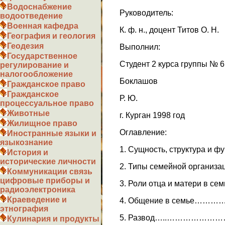
Водоснабжение
Руководитель:
водоотведение
Военная кафедра
К. ф. н., доцент Титов О. Н.
География и геология
Геодезия
Выполнил:
Государственное
Студент 2 курса группы № 
регулирование и
налогообложение
Боклашов
Гражданское право
Гражданское
Р. Ю.
процессуальное право
Животные
г. Курган 1998 год
Жилищное право
Оглавление:
Иностранные языки и
языкознание
1. Сущность, структура
История и
исторические личности
2. Типы семейной организ
Коммуникации связь
цифровые приборы и
3. Роли отца и матери
радиоэлектроника
Краеведение и
4. Общение в семье
этнография
5. Развод…..……………
Кулинария и продукты