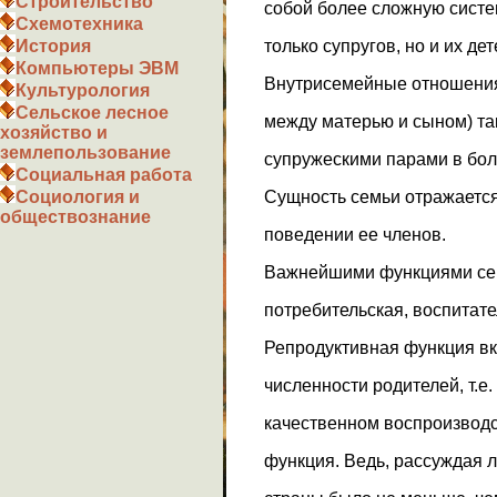
Строительство
собой более сложную систем
Схемотехника
только супругов, но и их де
История
Компьютеры ЭВМ
Внутрисемейные отношения 
Культурология
Сельское лесное
между матерью и сыном) та
хозяйство и
землепользование
супружескими парами в бол
Социальная работа
Сущность семьи отражается 
Социология и
обществознание
поведении ее членов.
Важнейшими функциями сем
потребительская, воспитате
Репродуктивная функция вк
численности родителей, т.е
качественном воспроизводс
функция. Ведь, рассуждая л