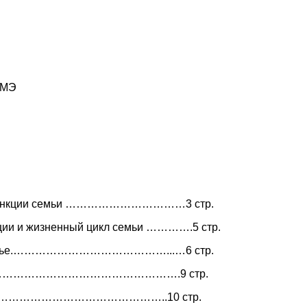
6МЭ
 и функции семьи ……………………………3 стр.
ации и жизненный цикл семьи ………….5 стр.
 в семье.……………………………………...…6 стр.
…………………………………………………….9 стр.
……………………………………………..10 стр.