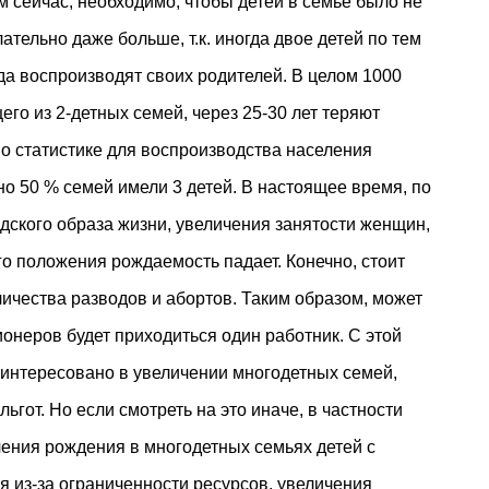
 сейчас, необходимо, чтобы детей в семье было не
тельно даже больше, т.к. иногда двое детей по тем
да воспроизводят своих родителей. В целом 1000
его из 2-детных семей, через 25-30 лет теряют
по статистике для воспроизводства населения
о 50 % семей имели 3 детей. В настоящее время, по
дского образа жизни, увеличения занятости женщин,
о положения рождаемость падает. Конечно, стоит
личества разводов и абортов. Таким образом, может
сионеров будет приходиться один работник. С этой
заинтересовано в увеличении многодетных семей,
ьгот. Но если смотреть на это иначе, в частности
чения рождения в многодетных семьях детей с
я из-за ограниченности ресурсов, увеличения