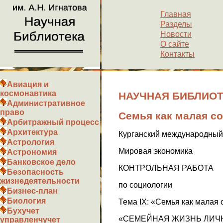
Главная
Разделы
Новости
О сайте
Контакты
Авиация и
космонавтика
НАУЧНАЯ БИБЛИОТЕК
Административное
право
Семья как малая с
Арбитражный процесс
Архитектура
Курганский международный
Астрология
Мировая экономика
Астрономия
Банковское дело
КОНТРОЛЬНАЯ РАБОТА
Безопасность
жизнедеятельности
по социологии
Бизнес-план
Биология
Тема IX: «Семья как малая
Бухучет
«СЕМЕЙНАЯ ЖИЗНЬ ЛИЧ
управленчучет