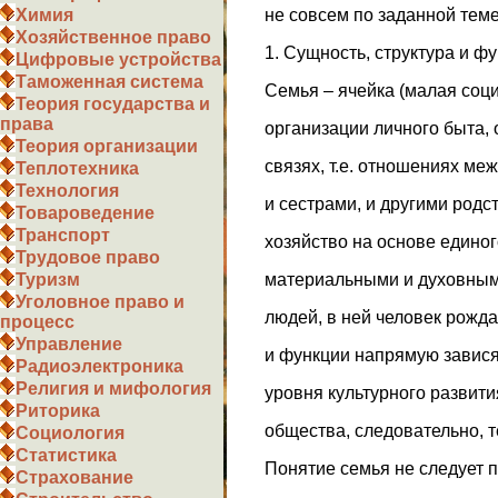
не совсем по заданной теме
Химия
Хозяйственное право
1. Сущность, структура и ф
Цифровые устройства
Таможенная система
Семья – ячейка (малая соц
Теория государства и
права
организации личного быта,
Теория организации
связях, т.е. отношениях ме
Теплотехника
Технология
и сестрами, и другими род
Товароведение
Транспорт
хозяйство на основе едино
Трудовое право
материальными и духовным
Туризм
Уголовное право и
людей, в ней человек рожда
процесс
Управление
и функции напрямую завися
Радиоэлектроника
Религия и мифология
уровня культурного развити
Риторика
общества, следовательно, 
Социология
Статистика
Понятие семья не следует п
Страхование