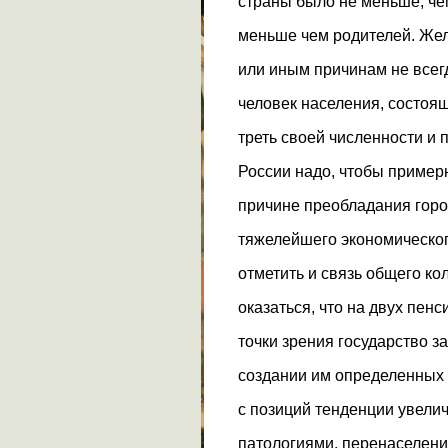
страны было не меньше, чем
меньше чем родителей. Жела
или иным причинам не всег
человек населения, состоящ
треть своей численности и 
России надо, чтобы примерн
причине преобладания горо
тяжелейшего экономическог
отметить и связь общего ко
оказаться, что на двух пен
точки зрения государство 
создании им определенных л
с позиций тенденции увели
патологиями, перенаселени