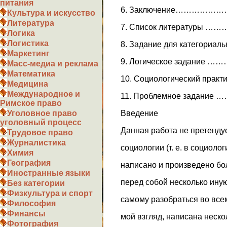
питания
6. Заключение…………
Культура и искусство
Литература
7. Список литератур
Логика
Логистика
8. Задание для категор
Маркетинг
9. Логическое задан
Масс-медиа и реклама
Математика
10. Социологический п
Медицина
Международное и
11. Проблемное зада
Римское право
Введение
Уголовное право
уголовный процесс
Данная работа не претенду
Трудовое право
Журналистика
социологии (т. е. в социоло
Химия
География
написано и произведено бо
Иностранные языки
перед собой несколько ину
Без категории
Физкультура и спорт
самому разобраться во все
Философия
Финансы
мой взгляд, написана неско
Фотография