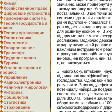
Химия
звичайно, може привернути ув
Хозяйственное право
такому випадку для України у
постачальника. З цієї точки з
Цифровые устройства
системи підготовки кваліфіко
Таможенная система
рівня підготовки спеціалістів
Теория государства и
розглядається наша держава 
права
для розвитку економіки. В Укр
Теория организации
підприємства не мають ресур
Теплотехника
досліджень. Водночас держав
Технология
аграрну науку, яка й раніше 
Товароведение
важливим інструментом реаліз
Транспорт
структурно-інноваційних зру
Трудовое право
інноваційні програми, нині та
є, не виконуються.
Туризм
Уголовное право и
З іншого боку, вітчизняні на
процесс
підвищення кваліфікації керів
Управление
господарства. Однак вони п
Радиоэлектроника
результати. З погляду ефект
Религия и мифология
потенціалу найкраще поєдна
Риторика
спостерігається у сільськог
Социология
ріллі 3000 га і рівнем забез
Статистика
оборотними засобами на 100 га
сільськогосподарських підпр
Страхование
тис. грн. прибутку, рівень ре