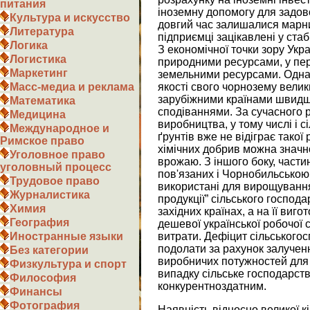
питания
іноземну допомогу для задо
Культура и искусство
довгий час залишалися марни
Литература
підприємці зацікавлені у стабі
Логика
З економічної точки зору Укра
Логистика
природними ресурсами, у пер
Маркетинг
земельними ресурсами. Однак
якості свого чорнозему велик
Масс-медиа и реклама
зарубіжними країнами швидше
Математика
сподіваннями. За сучасного р
Медицина
виробництва, у тому числі і 
Международное и
ґрунтів вже не відіграє такої
Римское право
хімічних добрив можна значн
Уголовное право
врожаю. З іншого боку, части
уголовный процесс
пов'язаних і Чорнобильською
Трудовое право
використані для вирощування 
Журналистика
продукції” сільського господа
Химия
західних країнах, а на її виг
География
дешевої української робочої с
витрати. Дефіцит сільськогос
Иностранные языки
подолати за рахунок залуче
Без категории
виробничих потужностей для ї
Физкультура и спорт
випадку сільське господарст
Философия
конкурентноздатним.
Финансы
Фотография
Наявність відносно великої к