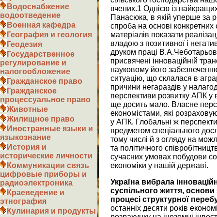
Водоснабжение
вчених.1
Однією із найкращих
водоотведение
Панасюка, в якій уперше за 
Военная кафедра
спроба на основі конкретних 
матеріалів показати реалізац
География и геология
владою з позитивної і негатив
Геодезия
друком праці В.А.Чеботарьо
Государственное
присвячені інноваційній тра
регулирование и
науковому його забезпеченню
налогообложение
ситуацію, що склалася в агра
Гражданское право
причини негараздів у налаго
Гражданское
перспективи розвитку АПК у в
процессуальное право
ще досить мало. Власне пер
Животные
економістами, які розрахову
Жилищное право
у АПК. Глобальні ж перспекти
Иностранные языки и
предметом спеціального досл
языкознание
тому числі й з огляду на мож
История и
та політичного співробітництв
исторические личности
сучасних умовах побудови со
економіки у нашій державі.
Коммуникации связь
цифровые приборы и
Україна вибрала інновацій
радиоэлектроника
суспільного життя, основи 
Краеведение и
процесі структурної переб
этнография
останніх десяти років економ
Кулинария и продукты
розрахунку на іноземні інвес