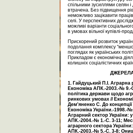
спільними зусиллями селян і
втрачена. Без підвищення рів
неможливо зацікавити праців
селі. У перспективних дослід
можливі варіанти соціального
в умовах вільної купівлі-прод
Прискорений розвиток українс
подолання комплексу “меншова
поглядах як українських політ
Прикладом є економічна діяль
колишніх соціалістичних краї
ДЖЕРЕЛА
1. Гайдуцький П.І. Аграрна 
Економіка АПК.-2003.-№ 9.-
політика держави щодо агр
ринкових умовах // Економік
Дем'яненко С. До концепції 
Економіка України.-1998.-№ 1
Аграрний сектор України: у
АПК.-2004.-№ 1.-С. 3-11; М
аграрного сектора України:
АПК.-2003.-№ 5.-С. 3-8; Он