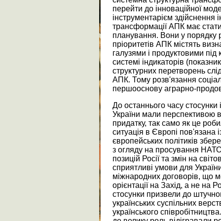
перейти до інноваційної моде
інструментарієм здійснення і
трансформації АПК має стати 
планування. Вони у порядку р
пріоритетів АПК містять виз
галузями і продуктовими під
системі індикаторів (показник
структурних перетворень слід
АПК. Тому розв'язання соціа
першооснову аграрно-продов
До останнього часу стосунки
України мали перспективою в
придатку, так само як це роби
ситуація в Європі пов'язана 
європейських політиків збере
з огляду на просування НАТО
позицій Росії та змін на світ
сприятливі умови для України
міжнародних договорів, що м
орієнтації на Захід, а не на 
стосунки призвели до штучно
українських суспільних верст
українського співробітництва
де велику роль відігравали ро