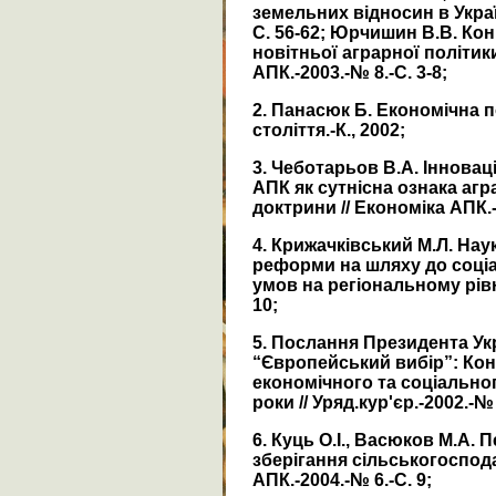
земельних відносин в Україн
С. 56-62; Юрчишин В.В. Ко
новітньої аграрної політики 
АПК.-2003.-№ 8.-С. 3-8;
2. Панасюк Б. Економічна п
століття.-К., 2002;
3. Чеботарьов В.А. Іннова
АПК як сутнісна ознака агр
доктрини // Економіка АПК.-
4. Крижачківський М.Л. Нау
реформи на шляху до соці
умов на регіональному рівні
10;
5. Послання Президента Ук
“Європейський вибір”: Кон
економічного та соціальног
роки // Уряд.кур'єр.-2002.-№
6. Куць О.І., Васюков М.А.
зберігання сільськогоспода
АПК.-2004.-№ 6.-С. 9;