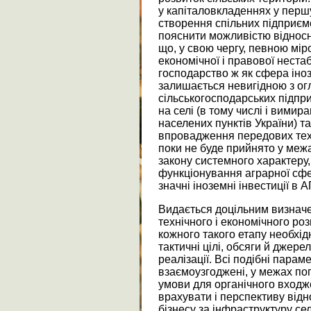
у капіталовкладеннях у перш
створення спільних підприєм
пояснити можливістю відносн
що, у свою чергу, певною мір
економічної і правової нестаб
господарство ж як сфера іно
залишається невигідною з ог
сільськогосподарських підпри
на селі (в тому числі і вимир
населених пунктів України) та
впровадження передових техн
поки не буде прийнято у межа
закону системного характеру
функціонування аграрної сфер
значні іноземні інвестиції в 
Видається доцільним визначе
технічного і економічного роз
кожного такого етапу необхід
тактичні цілі, обсяги й джер
реалізації. Всі подібні парам
взаємоузгоджені, у межах по
умови для органічного входж
врахувати і перспективу від
бізнесу за інфраструктуру се