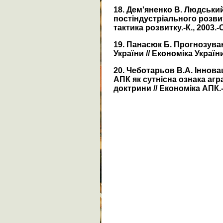
18. Дем'яненко В. Людський 
постіндустріального розвитк
тактика розвитку.-К., 2003.-С
19. Панасюк Б. Прогнозува
України // Економіка України
20. Чеботарьов В.А. Іннов
АПК як сутнісна ознака агр
доктрини // Економіка АПК.- 