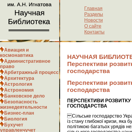
Главная
Разделы
Новости
О сайте
Контакты
Авиация и
космонавтика
НАУЧНАЯ БИБЛИОТЕ
Административное
Перспективи розвитк
право
господарства
Арбитражный процесс
Архитектура
Перспективи розвитк
Астрология
господарства
Астрономия
Банковское дело
ПЕРСПЕКТИВИ РОЗВИТКУ 
Безопасность
ГОСПОДАРСТВА
жизнедеятельности
Бизнес-план
Сільське господарство Укра
Биология
із стану глибокої кризи, яка
Бухучет
політикою багатьох урядів не
управленчучет
сільського господарства наш