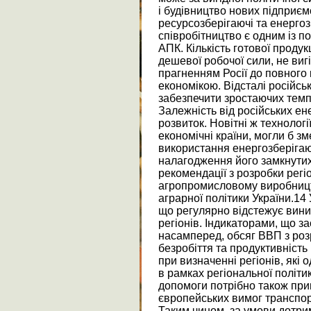
і будівництво нових підприємс
ресурсозберігаючі та енергозб
співробітництво є одним із 
АПК. Кількість готової продук
дешевої робочої сили, не вигі
прагненням Росії до повного
економікою. Відсталі російсь
забезпечити зростаючих темпі
Залежність від російських ен
розвиток. Новітні ж технологі
економічні країни, могли б з
використання енергозберігаю
налагодження його замкнутих 
рекомендації з розробки регі
агропромисловому виробницт
аграрної політики України.14
що регулярно відстежує вини
регіонів. Індикаторами, що з
насамперед, обсяг ВВП з роз
безробіття та продуктивність 
при визначенні регіонів, які
в рамках регіональної політи
допомоги потрібно також при
європейських вимог транспортн
Таким чином, за умови дотри