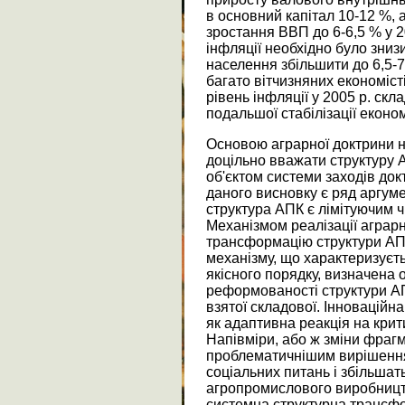
в основний капітал 10-12 %, а
зростання ВВП до 6-6,5 % у 
інфляції необхідно було знизи
населення збільшити до 6,5-7 
багато вітчизняних економіст
рівень інфляції у 2005 р. ск
подальшої стабілізації економ
Основою аграрної доктрини н
доцільно вважати структуру 
об'єктом системи заходів док
даного висновку є ряд аргуме
структура АПК є лімітуючим ч
Механізмом реалізації аграрн
трансформацію структури АПК
механізму, що характеризуєт
якісного порядку, визначена
реформованості структури АПК 
взятої складової. Інноваційн
як адаптивна реакція на кри
Напівміри, або ж зміни фраг
проблематичнішим вирішення
соціальних питань і збільшат
агропромислового виробництв
системна структурна трансф