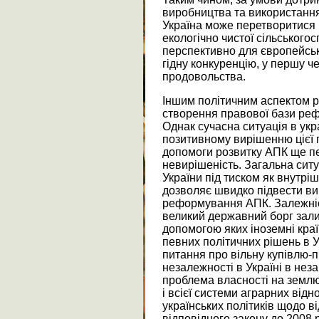
виробництва та використання
Україна може перетворитися 
екологічно чистої сільськогос
перспективно для європейськи
гідну конкуренцію, у першу 
продовольства.
Іншим політичним аспектом
створення правової бази реф
Однак сучасна ситуація в ук
позитивному вирішенню цієї
допомоги розвитку АПК ще п
невирішеність. Загальна ситу
України під тиском як внутрішн
дозволяє швидко підвести ви
реформування АПК. Залежніст
великий державний борг зал
допомогою яких іноземні кра
певних політичних рішень в Ук
питання про вільну купівлю-п
незалежності в Україні в не
проблема власності на землю
і всієї системи аграрних від
українських політиків щодо в
відповідного закону до 2008 