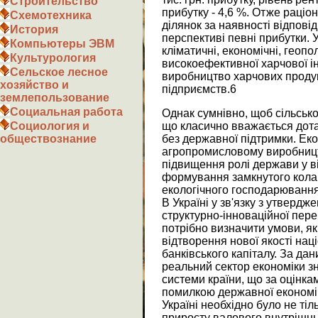
Строительство
прибутку - 4,6 %. Отже раці
Схемотехника
ділянок за наявності відпові
История
перспективі певні прибутки. 
Компьютеры ЭВМ
кліматичні, економічні, геоп
Культурология
високоефективної харчової ін
Сельское лесное
виробництво харчових продукт
хозяйство и
підприємств.6
землепользование
Социальная работа
Однак сумнівно, щоб сільсько
що класично вважається дот
Социология и
без державної підтримки. Ек
обществознание
агропромисловому виробницт
підвищення ролі держави у в
формування замкнутого кола
екологічного господарювання
В Україні у зв'язку з утвердж
структурно-інноваційної пере
потрібно визначити умови, я
відтворення нової якості нац
банківського капіталу. За д
реальний сектор економіки зн
системи країни, що за оцінка
помилкою державної економіч
Україні необхідно було не ті
приросту валового внутрішньо