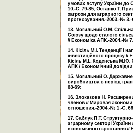
умовах вступу України до С
10.-С. 79-85; Остапко Т. Пр
загрози для аграрного секто
прогнозування.-2003.-№ 3.-С
13. Могильний О.М. Спільн
Союзу щодо сталого сільсь
// Економіка АПК.-2004.-№ 7.
14. Кісіль М.І. Тенденції і 
інвестиційного процесу // Е
Кісіль М.І., Коденська М.Ю
АПК / Економічний довідник 
15. Могильний О. Державн
виробництва в період транс
68-69;
16. Злоказова Н. Расширени
членов // Мировая эконом
отношения.-2004.-№ 1.-С. 66
17. Саблук П.Т. Структурно
аграрному секторі України 
економічного зростання // Е