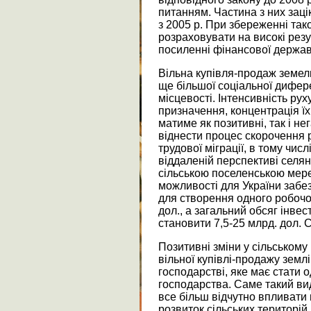
питанням. Частина з них заці
з 2005 р. При збереженні так
розраховувати на високі резу
посиленні фінансової держав
Вільна купівля-продаж земел
ще більшої соціальної дифере
місцевості. Інтенсивність ру
призначення, концентрація їх
матиме як позитивні, так і не
віднести процес скорочення р
трудової міграції, в тому числ
віддаленій перспективі селян
сільською поселенською мер
можливості для України забез
для створення одного робочог
дол., а загальний обсяг інв
становити 7,5-25 млрд. дол. 
Позитивні зміни у сільському
вільної купівлі-продажу зем
господарстві, яке має стати 
господарства. Саме такий ви
все більш відчутно впливати 
розвиток сільських територій