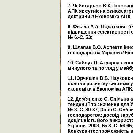
7. Чеботарьов В.А. Іннова
АПК як сутнісна ознака агр
доктрини // Економіка АПК.- 
8. Фесіна А.А. Податково-б
підвищення ефективності ек
№ 6.-С. 53;
9. Шлапак В.О. Аспекти інн
господарства України // Еко
10. Саблук П. Аграрна еконо
минулого та погляд у майбутнє
11. Юрчишин В.В. Науково-м
основи розвитку системи 
економіки // Економіка АПК.-
12. Дем'яненко С. Спільна 
тенденції та значення для У
№ 3.-С. 80-87; Зоря С. Суб
господарства: досвід заруб
доцільність його використа
України.-2003.-№ 8.-С. 56-65
Конкурентоспроможність ві