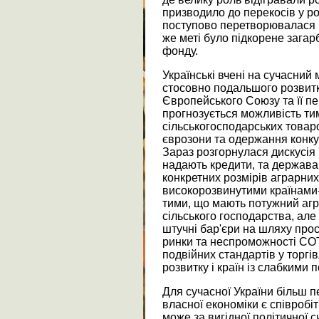
призводило до перекосів у ро
поступово перетворювалася н
же меті було підкорене загар
фонду.
Українські вчені на сучасний
стосовно подальшого розвитку
Європейського Союзу та її пе
прогнозується можливість ти
сільськогосподарських товар
єврозони та одержання конку
Зараз розгорнулася дискусія 
надають кредити, та держава
конкретних розмірів аграрних 
високорозвинутими країнами
тими, що мають потужний агр
сільського господарства, але
штучні бар'єри на шляху прос
ринки та неспроможності СО
подвійних стандартів у торгі
розвитку і країн із слабкими
Для сучасної України більш п
власної економіки є співробі
може за вигідної політичної с