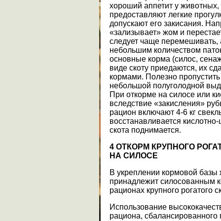
хороший аппетит у животных, 
предоставляют легкие прогулк
допускают его закисания. Нап
«зализывает» жом и перестает
следует чаще перемешивать, 
небольшим количеством паток
основные корма (силос, сенаж,
виде скоту приедаются, их с
кормами. Полезно пропустить
небольшой полуголодной выде
При откорме на силосе или ки
вследствие «закисления» рубц
рацион включают 4-6 кг свекл
восстанавливается кислотно-
скота поднимается.
4
ОТКОРМ КРУПНОГО РОГА
НА СИЛОСЕ
В укреплении кормовой базы 
принадлежит силосованным к
рационах крупного рогатого с
Использование высококачеств
рациона, сбалансированного 