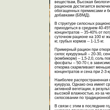
веществам, Высокая биологи
рационов достигается включ
обогащенных премиксами и 
добавками (БВМД).
В структуре силосных рацион
приходиться в среднем 40-45%
концентратов -- 35-40% от по
суточном рационе на 100 кг ж
кг, грубых кормов -- 1-1,5 кг.
Примерный рацион при откорме 
силос кукурузный -- 20-30, сен
(комбикорм) -- 1,5-2,0, соль п
фосфаты -- 50-70 г, в зависим
откорма скармливают меньше
концентратов и сена при 2-3-
Наиболее распространенная ку
кукуруза. Однако она имеет с
активной вегетации, в результ
высокой влажностью, из-за ч
силосовании по традиционной
В связи с этим в последние 