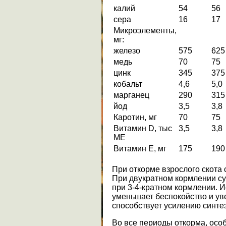
калий
54
56
сера
16
17
Микроэлементы,
мг:
железо
575
625
медь
70
75
цинк
345
375
кобальт
4,6
5,0
марганец
290
315
йод
3,5
3,8
Каротин, мг
70
75
Витамин D, тыс
3,5
3,8
МЕ
Витамин Е, мг
175
190
При откорме взрослого скота
При двукратном кормлении с
при 3-4-кратном кормлении. 
уменьшает беспокойство и уве
способствует усилению синте
Во все периоды откорма, осо