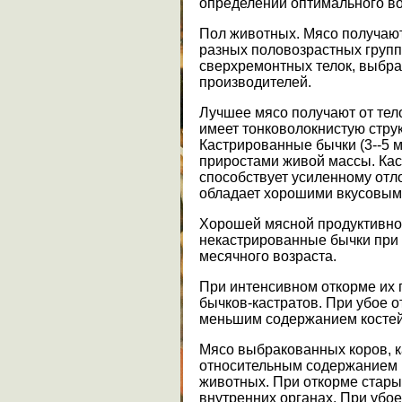
определении оптимального во
Пол животных. Мясо получают 
разных половозрастных групп:
сверхремонтных телок, выбра
производителей.
Лучшее мясо получают от тело
имеет тонковолокнистую стру
Кастрированные бычки (3--5 
приростами живой массы. Кас
способствует усиленному отл
обладает хорошими вкусовым
Хорошей мясной продуктивно
некастрированные бычки при 
месячного возраста.
При интенсивном откорме их 
бычков-кастратов. При убое о
меньшим содержанием костей 
Мясо выбракованных коров, к
относительным содержанием 
животных. При откорме стары
внутренних органах. При убое 