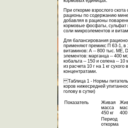
кормовых единицах.
При откорме взрослого скота
рационы по содержанию мине
добавляя в рационы поваренну
кормовые фосфаты, сульфат н
соли микроэлементов и вита
Для балансирования рационов
применяют премикс П 63-1, в 
витаминов: А -- 800 тыс. МЕ, D
элементов: марганца -- 400 мг, 
кобальта -- 150 и селена -- 1
из расчета 10 г на 1 кг сухог
концентратами.
Таблица 1 - Нормы питател
коров нижесредней упитанност
голову в сутки)
Показатель
Живая
Жи
масса
мас
450 кг
400
Период
откорма