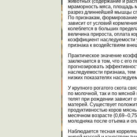
животных (содержание и расп
мраморность мяса, площадь м
разрез длиннейшей мышцы сп
По признакам, формирование 
зависит от условий кормлени
колеблется в больших предел
величина прироста, оплата к
коэффициент наследуемости 
признака к воздействиям вне
Практическое значение коэф
заключается в том, что с ег
прогнозировать эффективност
наследуемости признака, тем
низких показателях наследуе
У крупного рогатого скота св
по молочной, так и по мясной
телят при рождении зависит о
матерей. Существует положи
продуктивностью коров мясных
месячном возрасте (0,69--0,7
молодняка после отъема и опла
Наблюдается тесная корреля
живой массой и качеством ту