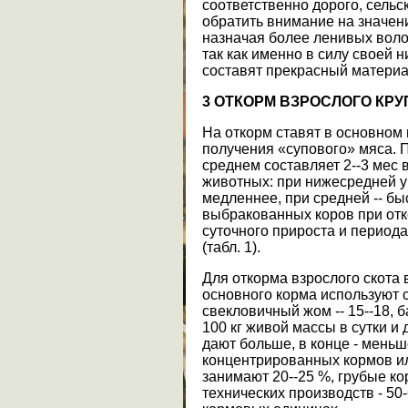
соответственно дорого, сельс
обратить внимание на значени
назначая более ленивых воло
так как именно в силу своей 
составят прекрасный материа
3
ОТКОРМ ВЗРОСЛОГО КРУ
На откорм ставят в основном
получения «супового» мяса. 
среднем составляет 2--3 мес 
животных: при нижесредней у
медленнее, при средней -- б
выбракованных коров при отк
суточного прироста и периода
(табл. 1).
Для откорма взрослого скота 
основного корма используют сил
свекловичный жом -- 15--18, бар
100 кг живой массы в сутки и 
дают больше, в конце - меньш
концентрированных кормов ил
занимают 20--25 %, грубые ко
технических производств - 50