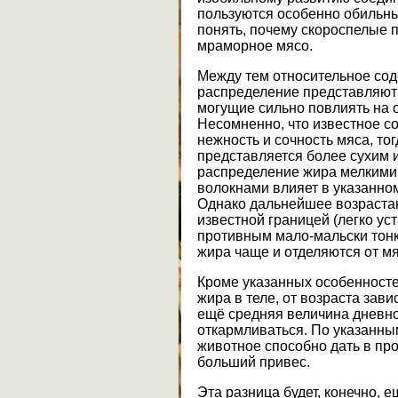
пользуются особенно обильны
понять, почему скороспелые 
мраморное мясо.
Между тем относительное сод
распределение представляют 
могущие сильно повлиять на о
Несомненно, что известное с
нежность и сочность мяса, то
представляется более сухим 
распределение жира мелкими
волокнами влияет в указанно
Однако дальнейшее возраста
известной границей (легко у
противным мало-мальски тонк
жира чаще и отделяются от м
Кроме указанных особенносте
жира в теле, от возраста зави
ещё средняя величина дневно
откармливаться. По указанн
животное способно дать в пр
больший привес.
Эта разница будет, конечно, 