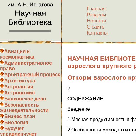
Главная
Разделы
Новости
О сайте
Контакты
Авиация и
космонавтика
НАУЧНАЯ БИБЛИОТЕК
Административное
взрослого крупного 
право
Арбитражный процесс
Откорм взрослого кр
Архитектура
Астрология
2
Астрономия
СОДЕРЖАНИЕ
Банковское дело
Безопасность
Введение
жизнедеятельности
Бизнес-план
1 Мясная продуктивность и ф
Биология
Бухучет
2 Особенности молодого и ста
управленчучет