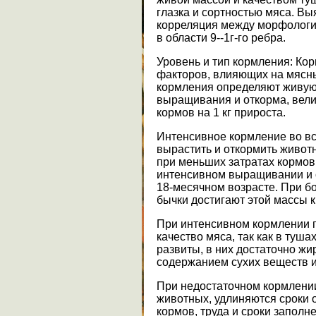
глазка и сортностью мяса. В
корреляция между морфологич
в области 9--1г-го ребра.
Уровень и тип кормления: Ко
факторов, влияющих на мясные
кормления определяют живую
выращивания и откорма, вели
кормов на 1 кг прироста.
Интенсивное кормление во вс
вырастить и откормить живот
при меньших затратах кормов
интенсивном выращивании и о
18-месячном возрасте. При б
бычки достигают этой массы к
При интенсивном кормлении 
качество мяса, так как в ту
развиты, в них достаточно жи
содержанием сухих веществ и
При недостаточном кормлении
животных, удлиняются сроки 
кормов, труда и сроки запол