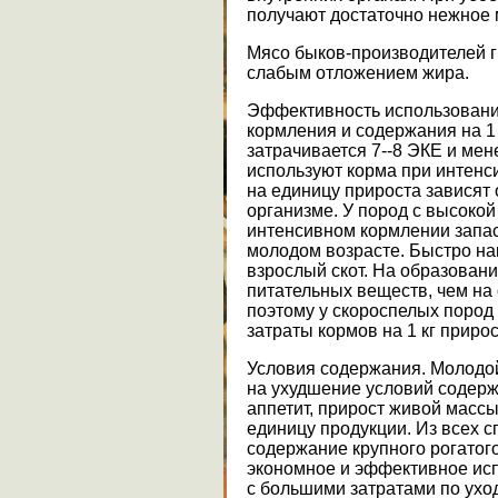
получают достаточно нежное 
Мясо быков-производителей г
слабым отложением жира.
Эффективность использовани
кормления и содержания на 1
затрачивается 7--8 ЭКЕ и ме
используют корма при интенс
на единицу прироста зависят 
организме. У пород с высоко
интенсивном кормлении запас
молодом возрасте. Быстро н
взрослый скот. На образован
питательных веществ, чем на
поэтому у скороспелых пород 
затраты кормов на 1 кг приро
Условия содержания. Молодой
на ухудшение условий содерж
аппетит, прирост живой масс
единицу продукции. Из всех 
содержание крупного рогатог
экономное и эффективное исп
с большими затратами по ухо