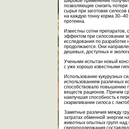
широкое применение получил
позволяющие снизить потери 
сырья при заготовке силосов 
на каждую тонну корма 30--40 
протеина.
Известны сотни препаратов,
эффектом при силосовании з
исследования по разработке 
продолжаются. Они направле
дешевых, доступных и эколог
Учеными испытан новый консе
с уже хорошо известными гип
Использование кукурузных си
использованием различных к
способствовало повышению 
веществ рационов. Причем с
наилучшая способность к пе
скармливании силоса с лакт
Заметные различия между гр
затратах обменной энергии н
животных опытных групп над 
сверхподдержания составляло 