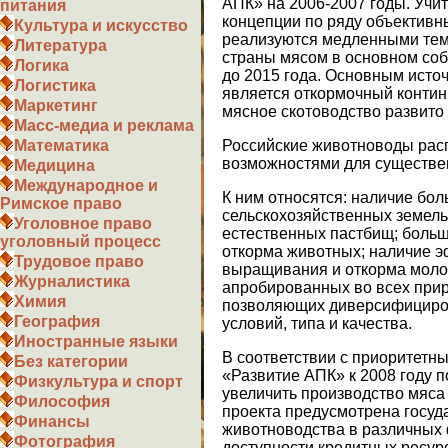
АПК» на 2006-2007 годы. Учи
питания
концепции по ряду объективн
Культура и искусство
реализуются медленными тем
Литература
страны мясом в основном соб
Логика
до 2015 года. Основным исто
Логистика
является откормочный континг
Маркетинг
мясное скотоводство развито 
Масс-медиа и реклама
Российские животноводы рас
Математика
возможностями для существен
Медицина
Международное и
К ним относятся: наличие бо
Римское право
сельскохозяйственных земель,
Уголовное право
естественных пастбищ; боль
уголовный процесс
откорма животных; наличие 
Трудовое право
выращивания и откорма молод
Журналистика
апробированных во всех прир
Химия
позволяющих диверсифициров
География
условий, типа и качества.
Иностранные языки
В соответствии с приоритет
Без категории
«Развитие АПК» к 2008 году 
Физкультура и спорт
увеличить производство мяса
Философия
проекта предусмотрена госуд
Финансы
животноводства в различных 
Фотография
доступности кредитных ресурс