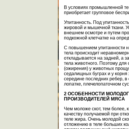
В условиях промышленной те
приобретает групповое беспр
Упитанность. Под упитанност
жировой и мышечной ткани. У
внешнем осмотре и путем пр
подкожной клетчатке на опред
С повышением упитанности н
тела происходит неравномерн
откладывается на задней, а з
тела животного. Поэтому для
(ожирения) у животных прощ
седалищных буграх и у корня 
середине последних ребер, в 
лопатке, плечелопаточном сус
2
ОСОБЕННОСТИ МОЛОДОГО
ПРОИЗВОДИТЕЛЕЙ МЯСА
Чем моложе скот, тем более, к
качеству получаемой при отк
теле жира. Очень молодой скот
отложению в теле больших кол