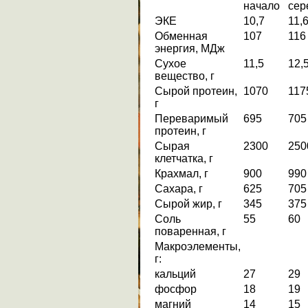
начало
сер
ЭКЕ
10,7
11,
Обменная
107
116
энергия, МДж
Сухое
11,5
12,
вещество, г
Сырой протеин,
1070
117
г
Переваримый
695
705
протеин, г
Сырая
2300
250
клетчатка, г
Крахмал, г
900
990
Сахара, г
625
705
Сырой жир, г
345
375
Соль
55
60
поваренная, г
Макроэлементы,
г:
кальций
27
29
фосфор
18
19
магний
14
15