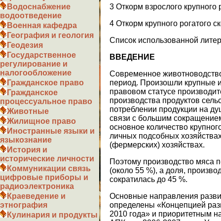
3 Откорм взрослого крупного 
Водоснабжение
водоотведение
4 Откорм крупного рогатого с
Военная кафедра
География и геология
Список использованной лите
Геодезия
Государственное
ВВЕДЕНИЕ
регулирование и
налогообложение
Современное животноводство
период. Произошли крупные и
Гражданское право
правовом статусе производит
Гражданское
производства продуктов сельс
процессуальное право
потреблении продукции на ду
Животные
связи с большим сокращением
Жилищное право
основное количество крупного
Иностранные языки и
личных подсобных хозяйствах
языкознание
(фермерских) хозяйствах.
История и
исторические личности
Поэтому производство мяса п
Коммуникации связь
(около 55 %), а доля, произв
цифровые приборы и
сократилась до 45 %.
радиоэлектроника
Основные направления разви
Краеведение и
определены «Концепцией раз
этнография
2010 года» и приоритетным 
Кулинария и продукты