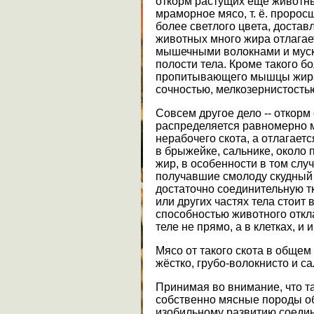
откорм растущих ещё животны
мраморное мясо, т. ё. пророс
более светлого цвета, достав
животных много жира отлагае
мышечными волокнами и муск
полости тела. Кроме такого 
пропитывающего мышцы жира
сочностью, мелкозернистость
Совсем другое дело -- откорм 
распределяется равномерно м
нерабочего скота, а отлагает
в брыжейке, сальнике, около 
жир, в особенности в том слу
получавшие смолоду скудный 
достаточно соединительную тк
или других частях тела стоит
способностью животного откла
теле не прямо, а в клетках, и
Мясо от такого скота в общем 
жёстко, грубо-волокнисто и са
Принимая во внимание, что т
собственно мясные породы о
изобильному развитию соедин