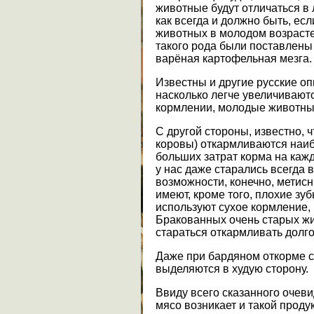
животные будут отличаться в 
как всегда и должно быть, есл
животных в молодом возраст
такого рода были поставлены
варёная картофельная мезга.
Известны и другие русские оп
насколько легче увеличиваютс
кормлении, молодые животные
С другой стороны, известно, 
коровы) откармливаются наи
больших затрат корма на каж
у нас даже старались всегда в
возможности, конечно, метис
имеют, кроме того, плохие зу
используют сухое кормление,
Бракованных очень старых жи
стараться откармливать долго
Даже при бардяном откорме с
выделяются в худую сторону.
Ввиду всего сказанного очеви
мясо возникает и такой проду