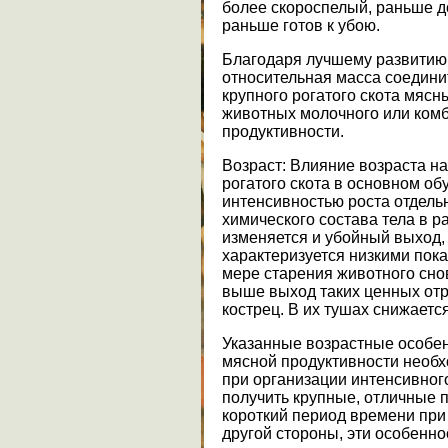
более скороспелый, раньше д
раньше готов к убою.
Благодаря лучшему развитию
относительная масса соединит
крупного рогатого скота мясн
животных молочного или ком
продуктивности.
Возраст:
Влияние возраста на
рогатого скота в основном о
интенсивностью роста отдель
химического состава тела в 
изменяется и убойный выход,
характеризуется низкими пока
мере старения животного сно
выше выход таких ценных отру
кострец. В их тушах снижаетс
Указанные возрастные особе
мясной продуктивности необ
при организации интенсивно
получить крупные, отличные 
короткий период времени при
другой стороны, эти особенн