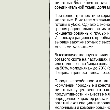
животных более низкого качес
соединительной ткани, доля 
При концентратном типе кор
животные. В их теле отклады
готовы к убою. Однако с экон
зрения рациональнее оптима
концентрированных, грубых и
Используя рационы с преобла
выращивают животных с высо
мясными качествами.
Высококачественную говядину
рогатого скота на пастбищах.
или степных пастбищах живая
на 50%, молодняка-- до 70% (
Пищевая ценность мяса возрас
Породные особенности и тип 
кормлении породные и конст
животных существенно отраж
продуктивности и качестве мяс
определяют характер роста и
рогатый скот специализирова
молочными и комбинированно