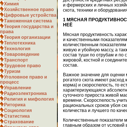
Химия
и фермерских и личных хозяй
Хозяйственное право
скота, техники и оборудования
Цифровые устройства
1 МЯСНАЯ ПРОДУКТИВНОС
Таможенная система
НЕЁ
Теория государства и
права
Мясная продуктивность харак
Теория организации
и качественными показателям
Теплотехника
количественным показателям 
Технология
живую и убойную массу, а так
Товароведение
состав туши по отрубам и по
жировой, костной и соедините
Транспорт
состав.
Трудовое право
Туризм
Важное значение для оценки 
Уголовное право и
рогатого скота имеют расход 
процесс
корма) и скороспелость, то е
Управление
характеризующаяся абсолютн
Радиоэлектроника
суточного прироста живой ма
Религия и мифология
времени. Скороспелость учи
Риторика
рациональных сроков убоя ск
количества и лучшего по каче
Социология
Статистика
Количественные показатели м
Страхование
главным образом от условий