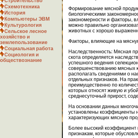
Строительство
Схемотехника
Формирование мясной продук
История
биологическими закономерност
Компьютеры ЭВМ
закономерности и факторы, в
можно правильно организоват
Культурология
животных с хорошо выражен
Сельское лесное
хозяйство и
Факторы, влияющие на мясну
землепользование
Социальная работа
Наследственность:
Мясная пр
Социология и
скота определяется наследст
обществознание
успешного ведения селекцио
совершенствованию мясных к
располагать сведениями о на
отдельных признаков. На пра
преимущественно по количест
которых относят живую и убо
среднесуточный прирост, соде
На основании данных многоч
установлены коэффициенты н
характеризующих мясную прод
Более высокий коэффициент 
признакам, которые обуслов