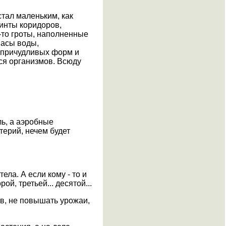
стал маленьким, как
ринты коридоров,
-то гроты, наполненные
пасы воды,
 причудливых форм и
ся организмов. Всюду
ль, а аэробные
ктерий, нечем будет
ла. А если кому - то и
ой, третьей... десятой...
в, не повышать урожаи,