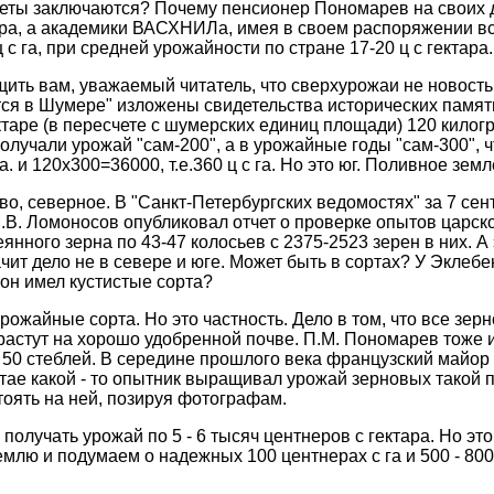
реты заключаются? Почему пенсионер Пономарев на своих 
ра, а академики ВАСХНИЛа, имея в своем распоряжении все
 с га, при средней урожайности по стране 17-20 ц с гектара.
ть вам, уважаемый читатель, что сверхурожаи не новость 
ся в Шумере" изложены свидетельства исторических памятни
ктаре (в пересчете с шумерских единиц площади) 120 килог
лучали урожай "сам-200", а в урожайные годы "сам-300", ч
га. и 120x300=36000, т.е.360 ц с га. Но это юг. Поливное зем
во, северное. В "Санкт-Петербургских ведомостях" за 7 се
.В. Ломоносов опубликовал отчет о проверке опытов царск
еянного зерна по 43-47 колосьев с 2375-2523 зерен в них. А
начит дело не в севере и юге. Может быть в сортах? У Эклеб
 он имел кустистые сорта?
рожайные сорта. Но это частность. Дело в том, что все зе
 растут на хорошо удобренной почве. П.М. Пономарев тоже 
- 50 стеблей. В середине прошлого века французский майор
тае какой - то опытник выращивал урожай зерновых такой п
стоять на ней, позируя фотографам.
получать урожай по 5 - 6 тысяч центнеров с гектара. Но это
млю и подумаем о надежных 100 центнерах с га и 500 - 800 