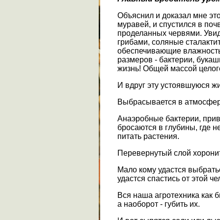
Объяснил и доказал мне это
муравей, и спустился в поч
проделанных червями. Увид
грибами, соляные сталактит
обеспечивающие влажность
размеров - бактерии, бука
жизнь! Общей массой целого
И вдруг эту устоявшуюся жи
Выбрасывается в атмосферу
Анаэробные бактерии, прив
бросаются в глубины, где не
питать растения.
Перевернутый слой хоронит
Мало кому удастся выбрать
удастся спастись от этой че
Вся наша агротехника как 
а наоборот - губить их.