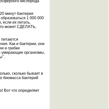
тмосферного кислорода
20 минут бактерия
т образоваться 1 000 000
 если их питать,
-что может СДЕЛАТЬ,
и питаются
ия. Как и бактерии, они
и и грибки
же умирающие организмы,
ы".
олько, сколько бывает в
ко биомасса бактерий
о! Вот что определяет