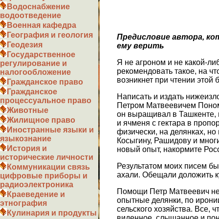
Водоснабжение
водоотведение
Военная кафедра
География и геология
Предисловие автора, ко
Геодезия
ему верить
Государственное
Я не агроном и не какой-ли
регулирование и
рекомендовать такое, на ч
налогообложение
возникнет при чтении этой
Гражданское право
Гражданское
Написать и издать нижеизл
процессуальное право
Петром Матвеевичем Поном
Животные
он выращивал в Ташкенте, 
Жилищное право
и ячменя с гектара в пропо
Иностранные языки и
физически, на делянках, н
языкознание
Косыгину, Рашидову и мног
История и
новый опыт, накормите Рос
исторические личности
Результатом моих писем бы
Коммуникации связь
ахали. Обещали доложить куд
цифровые приборы и
радиоэлектроника
Помощи Петр Матвеевич не 
Краеведение и
опытные делянки, по ирони
этнография
сельского хозяйства. Все, ч
Кулинария и продукты
виденное, слышанное и пон