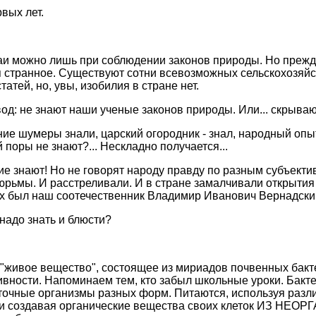
рвых лет.
и можно лишь при соблюдении законов природы. Но прежд
ся странное. Существуют сотни всевозможных сельскохозяй
атей, но, увы, изобилия в стране нет.
од: не знают наши ученые законов природы. Или... скрыва
ние шумеры знали, царский огородник - знал, народный опы
поры не знают?... Нескладно получается...
гие знают! Но не говорят народу правду по разным субъект
юрьмы. И расстреливали. И в стране замалчивали открытия 
их был наш соотечественник Владимир Иванович Вернадски
надо знать и блюсти?
"живое вещество", состоящее из мириадов почвенных бакт
ивности. Напоминаем тем, кто забыл школьные уроки. Бакте
точные организмы разных форм. Питаются, используя р
ли создавая органические вещества своих клеток ИЗ НЕ