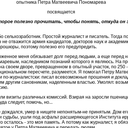
опытника Петра Матвеевича Пономарева
посвящается
торое полезно прочитать, чтобы понять, откуда он 
бо сельхозработник. Простой журналист и писатель. Тогда п
то не отважится армия кандидатов, докторов наук и академ
 брошюры, поэтому полезно его предупредить.
оженное меня обязывает долг перед людьми, а еще перед
аревым, наследником познаний которого я являюсь. На пр
на своем дворе, превращенном в опытный участок, по 250 
рциональном пересчете, разумеется. Я помогал Петру Матв
о и по-журналистски: писал всевозможные прошения и докл
им другим сановникам, наделенным властью. Умолял: возь
сию.
ли визиты различных комиссий. Взирая на заросли пшениц
а следует, помочь, но...
дождался, умер в нищете непонятым-не принятым. Дом его 
и судьбы, ушли под асфальт расширяющегося Института ир
то осталось - это моя память. А потому как журналист, я об
ятое у Петра Матвеевича и передать людям.