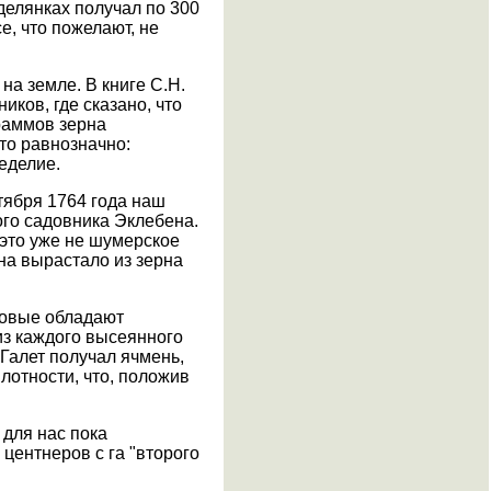
делянках получал по 300
, что пожелают, не
на земле. В книге С.Н.
ков, где сказано, что
раммов зерна
то равнозначно:
леделие.
нтября 1764 года наш
ого садовника Эклебена.
 это уже не шумерское
ена вырастало из зерна
рновые обладают
из каждого высеянного
 Галет получал ячмень,
лотности, что, положив
 для нас пока
центнеров с га "второго