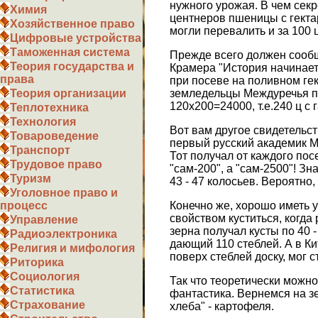
нужного урожая. В чем сек
Химия
центнеров пшеницы с гекта
Хозяйственное право
могли перевалить и за 100 ц
Цифровые устройства
Таможенная система
Прежде всего должен сообщи
Теория государства и
Крамера "История начинает
права
при посеве на поливном ге
земледельцы Междуречья по
Теория организации
120x200=24000, т.е.240 ц с 
Теплотехника
Технология
Вот вам другое свидетельст
Товароведение
первый русский академик М
Транспорт
Тот получал от каждого пос
Трудовое право
"сам-200", а "сам-2500"! З
Туризм
43 - 47 колосьев. Вероятно,
Уголовное право и
Конечно же, хорошо иметь у
процесс
свойством куститься, когда
Управление
зерна получал кусты по 40 
Радиоэлектроника
дающий 110 стеблей. А в Ки
Религия и мифология
поверх стеблей доску, мог 
Риторика
Социология
Так что теоретически можно 
Статистика
фантастика. Вернемся на зе
Страхование
хлеба" - картофеля.