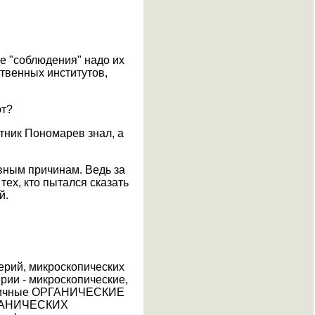
е "соблюдения" надо их
ственных институтов,
ют?
тник Пономарев знал, а
ивным причинам. Ведь за
тех, кто пытался сказать
й.
ерий, микроскопических
рии - микроскопические,
азличные ОРГАНИЧЕСКИЕ
ОРГАНИЧЕСКИХ