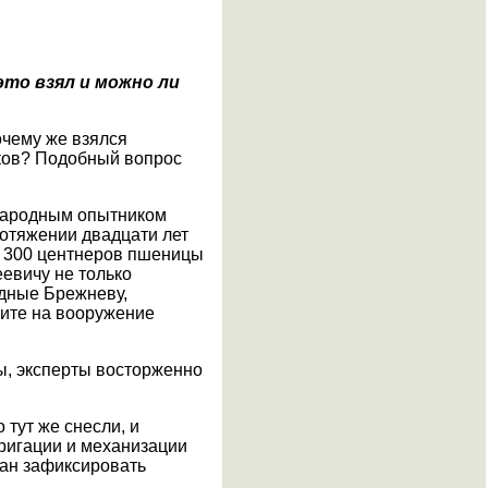
это взял и можно ли
очему же взялся
иков? Подобный вопрос
 народным опытником
отяжении двадцати лет
- 300 центнеров пшеницы
еевичу не только
адные Брежневу,
мите на вооружение
ы, эксперты восторженно
тут же снесли, и
ригации и механизации
язан зафиксировать