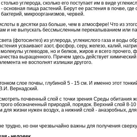
столько углерода, сколько его поступает им в виде углекисл
 - основная пища растений. Берут ее растения в почве, где
 бактерий, микроорганизмов, червей.
слоты в десятки раз больше, чем в атмосфере! Что из этого
 там и не выпускать бессмысленным перекапыванием или па
вета (фотосинтез) из углерода, углекислого газа и воды об
тения усваивают азот, фосфор, серу, железо, калий, натри
о молекулы углеводов, но и белков, жиров и всего прочего
качества выращенного. Причем здесь действует химический
 элемента не восполнят излишки другого.
онком слое почвы, глубиной 5 - 15 см. И именно этот тонкий
В.И. Вернадский.
смотреть почвенный слой с точки зрения Среды обитания ж
строго обозначенный природой, порядок. Верхний слой 8-10
 для жизни нужен воздух, а нижний слой - анаэробных, для
не трудно, но они чрезвычайно важны для получения сверх
ая - человек