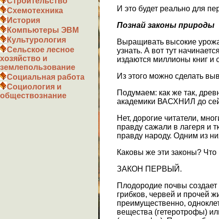
Строительство
И это будет реально для пе
Схемотехника
История
Познай законы природы
Компьютеры ЭВМ
Культурология
Выращивать высокие урожа
Сельское лесное
узнать. А вот тут начинает
хозяйство и
издаются миллионы книг и ст
землепользование
Из этого можно сделать выв
Социальная работа
Социология и
Подумаем: как же так, древ
обществознание
академики ВАСХНИЛ до сей 
Нет, дорогие читатели, мно
правду сажали в лагеря и т
правду народу. Одним из н
Каковы же эти законы? Что 
ЗАКОН ПЕРВЫЙ.
Плодородие почвы создает 
грибков, червей и прочей ж
преимущественно, однокле
вещества (гетеротрофы) и