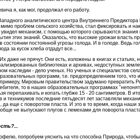
ича я, как мог, продолжал его работу.
Западного аналитического центра Внутреннего Предиктора 
и мимо проблем сельского хозяйства, стал фиксировать и на
ц, увидел механизм, с помощью которого скрываются знания
рытия этих знаний. Оказалось, что высокие урожаи власть 
в состоянии постоянной угрозы голода. И в голоде. Ведь г
да за кусок хлеба отдадут все...
Их даже не прячут. Они есть, изложены в книгах и статьях
иализированных библиотеках и архивах, недоступных земле
ном наследии - дело ученых. Но ученых и специалистов сел
бразовательных программ, т.е. предопределением того, что 
 к примеру, Мировым правительством задумано превратить 
ребителя, то в наших образовательных программах "непоня
зя перепахивать и копать глубже 15 - 20 сантиметров. В и
в и техникумов последние пятьдесят лет заставляли механи
в, да еще с поворотом пласта. И это в то время, когда наши
вообще не выпускают плугов с лемехами для поворота пласт
сть?...
тофелю, попробуем уяснить на что способна Природа, чтоб