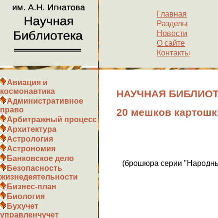
Главная
Разделы
Новости
О сайте
Контакты
Авиация и
космонавтика
НАУЧНАЯ БИБЛИОТЕК
Административное
право
20 мешков картошки
Арбитражный процесс
Архитектура
Астрология
Астрономия
Банковское дело
(брошюра серии "Народны
Безопасность
жизнедеятельности
Бизнес-план
Биология
Бухучет
управленчучет