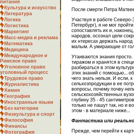
питания
Культура и искусство
После смерти Петра Матвеев
Литература
Участвуя в работе Северо-
Логика
Петербург), я не мог пройт
Логистика
сопоставлять их и, наконе
Маркетинг
народов, осознал цели сок
Масс-медиа и реклама
их нтересах держать народ 
Математика
малым. А умирающие от голо
Медицина
Международное и
Утаиваются знания просто. 
Римское право
тиражом и хранятся в спец
Уголовное право
разбираться в этом культур
уголовный процесс
этих знаний с помощью... о
чего знать нельзя. И если,
Трудовое право
сельхозпродукции в ее пот
Журналистика
вопросы, почему почву нель
Химия
сельскохозяйственных вузо
География
глубину 35 - 45 сантиметро
Иностранные языки
только не пашут так, но и 
Без категории
этом - в материале ниже...
Физкультура и спорт
Философия
Фантастика или реально
Финансы
Прежде, чем перейти к кар
Фотография