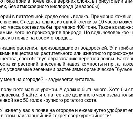
т бактерии в почве как в верхних слоях, в присутствии а
лоях, без атмосферного кислорода (анаэробы).
ерий в питательной среде очень велика. Примерно каждые 
е клетки. Следовательно, из одной клетки за 10 часов може
и их масса составила бы примерно 400 тонн. Такое возможно,
имым, чего не происходит в природе. Но ведь человек кое
ссу в почве на своем огороде...
 низшие растения, произошедшие от водорослей. Эти грибк
ими веществами растительного или животного происхожден
щества, способствуя образованию перегноя почвы. Бактери
статки растений, внесенный навоз, компосты и пр., а так
у в усвояемые зелеными растениями органические "бульон
у меня на огороде?, - задумается читатель.
 получаете малые урожаи. А должно быть много. Хотя бы ст
ловеком. Знайте, что на гектаре целинного чернозема толь
живой вес 50 голов крупного рогатого скота.
о" живет у вас в почве на огороде и ежеминутно удобряет ег
в этом наиглавнейший секрет сверхурожайности!