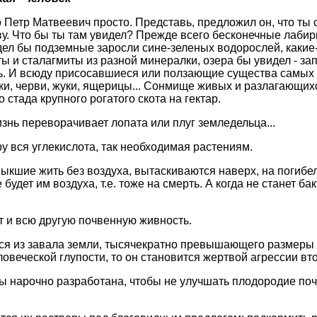
 Петр Матвеевич просто. Представь, предложил он, что ты 
ву. Что бы ты там увидел? Прежде всего бесконечные лаби
ел бы подземные заросли сине-зеленых водорослей, какие
ы и сталагмиты из разной минералки, озера бы увидел - за
. И всюду присосавшиеся или ползающие существа самых
шки, черви, жуки, ящерицы... Сонмище живых и разлагающих
 стада крупного рогатого скота на гектар.
знь переворачивает лопата или плуг земледельца...
 вся углекислота, так необходимая растениям.
ыкшие жить без воздуха, вытаскиваются наверх, на погибе
 будет им воздуха, т.е. тоже на смерть. А когда не станет ба
 и всю другую почвенную живность.
ся из завала земли, тысячекратно превышающего размеры те
ловеческой глупости, то он становится жертвой агрессии втор
бы нарочно разработана, чтобы не улучшать плодородие поч