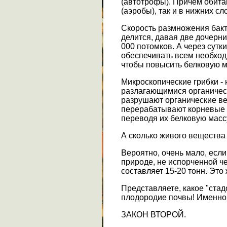
(автотрофы). Причем обитаю
(аэробы), так и в нижних с
Скорость размножения бакт
делится, давая две дочерни
000 потомков. А через сутк
обеспечивать всем необход
чтобы повысить белковую ма
Микроскопические грибки -
разлагающимися органическ
разрушают органические ве
перерабатывают корневые о
переводя их белковую масс
А сколько живого вещества 
Вероятно, очень мало, если
природе, не испорченной че
составляет 15-20 тонн. Это 
Представляете, какое "стад
плодородие почвы! Именно 
ЗАКОН ВТОРОЙ.