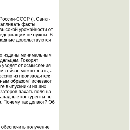
России-СССР (г. Санкт-
капливать факты,
 высокой урожайности от
предержащим не нужны. В
олодные довольствуются
, но изданы минимальным
дельцам. Говорят,
а уводят от осмысления
им сейчас можно знать, а
Россию из производителя
тным образом" исчезают
тоге выпускники наших
заторов пахать поля на
 западные конкуренты не
а. Почему так делают? Об
ы обеспечить получение