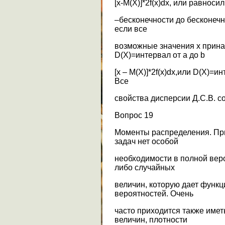
[x-M(X)]*2f(x)dx, или равнос
–бесконечности до бесконечнос
если все
возможные значения х принад
D(X)=интервал от а до b
[x – M(X)]*2f(x)dx,или D(X)=инт
Все
свойства дисперсии Д.С.В. с
Вопрос 19
Моменты распределения. Пр
задач нет особой
необходимости в полной веро
либо случайных
величин, которую дает функ
вероятностей. Очень
часто приходится также имет
величин, плотности