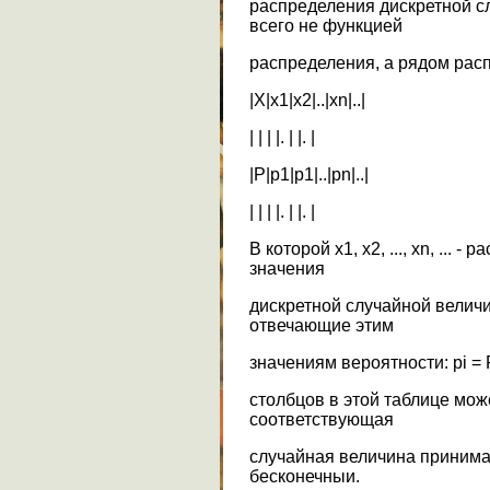
распределения дискретной с
всего не функцией
распределения, а рядом расп
|Х|x1|x2|..|xn|..|
| | | |. | |. |
|P|p1|p1|..|pn|..|
| | | |. | |. |
В которой x1, x2, ..., xn, ...
значения
дискретной случайной величины 
отвечающие этим
значениям вероятности: pi = Р{Х =
столбцов в этой таблице мож
соответствующая
случайная величина принимае
бесконечныи.