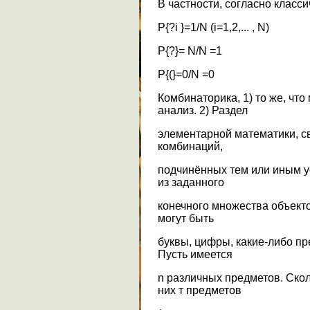
В частности, согласно класс
Р{?i }=1/N (i=1,2,... , N)
Р{?}= N/N =1
P{(}=0/N =0
Комбинаторика, 1) то же, чт
анализ. 2) Раздел
элементарной математики, с
комбинаций,
подчинённых тем или иным у
из заданного
конечного множества объекто
могут быть
буквы, цифры, какие-либо пр
Пусть имеется
n различных предметов. Ско
них т предметов