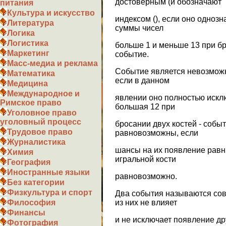
достоверным (и обозначают
питания
Культура и искусство
индексом (), если оно одноз
Литература
суммы чисел
Логика
Логистика
больше 1 и меньше 13 при бр
Маркетинг
событие.
Масс-медиа и реклама
Событие является невозможн
Математика
если в данном
Медицина
Международное и
явлении оно полностью искл
Римское право
большая 12 при
Уголовное право
уголовный процесс
бросании двух костей - соб
Трудовое право
равновозможны, если
Журналистика
шансы на их появление равн
Химия
игральной кости
География
Иностранные языки
равновозможно.
Без категории
Физкультура и спорт
Два события называются сов
из них не влияет
Философия
Финансы
и не исключает появление др
Фотография