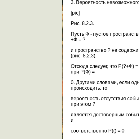
3. Вероятность невозможного 
[pic]
Рис. 8.2.3.
Пусть Ф - пустое пространст
+Ф = ?
и пространство ? не содержи
(рис. 8.2.3).
Отсюда следует, что Р(?+Ф) = 
при Р(Ф) =
0. Другими словами, если од
происходить, то
вероятность отсутствия соб
при этом ?
является достоверным событи
и
соответственно Р(() = 0.