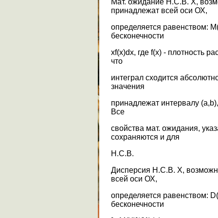
Мат. ожидание Н.С.В. Х, воз
принадлежат всей оси ОХ,
определяется равенством: М(
бесконечности
хf(x)dx, где f(x) - плотность
что
интеграл сходится абсолютно
значения
принадлежат интервалу (а,b), 
Все
свойства мат. ожидания, ука
сохраняются и для
Н.С.В.
Дисперсия Н.С.В. Х, возмож
всей оси ОХ,
определяется равенством: D(
бесконечности