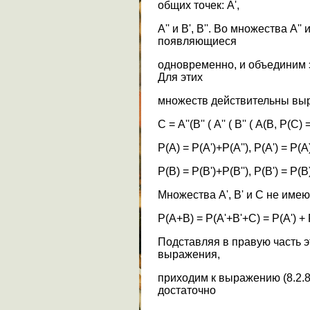
общих точек: А',
A'' и B', B''. Во множества А'
появляющиеся
одновременно, и объединим 
Для этих
множеств действительны вы
С = A''(B'' ( А'' ( В'' ( А(В, P(C)
P(A) = P(A')+P(A''), P(A') = P(A
P(B) = P(B')+P(B''), P(B') = P(B
Множества A', B' и С не имею
P(A+B) = P(A'+B'+C) = P(A') + 
Подставляя в правую часть
выражения,
приходим к выражению (8.2.
достаточно