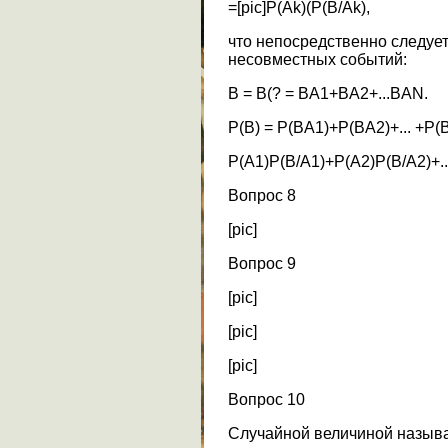
=[pic]P(Ak)(P(B/Ak),
что непосредственно следует 
несовместных событий:
B = B(? = BA1+BA2+...BAN.
P(B) = P(BA1)+P(BA2)+... +P(
P(A1)P(B/A1)+P(A2)P(B/A2)+.
Вопрос 8
[pic]
Вопрос 9
[pic]
[pic]
[pic]
Вопрос 10
Случайной величиной называ