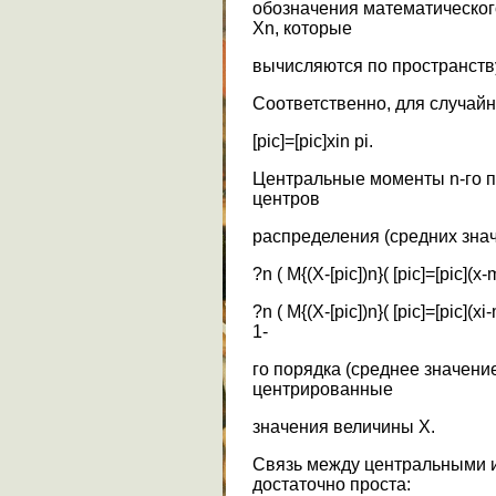
обозначения математическог
Хn, которые
вычисляются по пространств
Соответственно, для случайн
[pic]=[pic]xin pi.
Центральные моменты n-го п
центров
распределения (средних зна
?n ( M{(X-[pic])n}( [pic]=[pic](x
?n ( M{(X-[pic])n}( [pic]=[pic](
1-
го порядка (среднее значение 
центрированные
значения величины Х.
Связь между центральными 
достаточно проста: