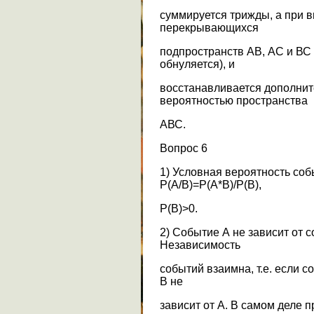
суммируется трижды, а при 
перекрывающихся
подпространств АВ, АС и ВС 
обнуляется), и
восстанавливается дополни
вероятностью пространства
АВС.
Вопрос 6
1) Условная вероятность соб
Р(А/B)=P(A*B)/P(B),
Р(В)>0.
2) Событие А не зависит от с
Независимость
событий взаимна, т.е. если с
В не
зависит от А. В самом деле 