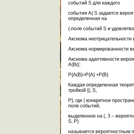
событий S для каждого
события A( S задается вероя
определенная на
(-поле событий S и удовлет
Аксиома неотрицательности ве
Аксиома нормированности вер
Аксиома адаптивности вероят
A(B((:
P{A(B}=P{A} +P{B}
Каждая определенная теорет
тройкой {(, S,
P}, где ( конкретное простра
поле событий,
выделенное на (, З – вероятно
S, P}
называется вероятностным 