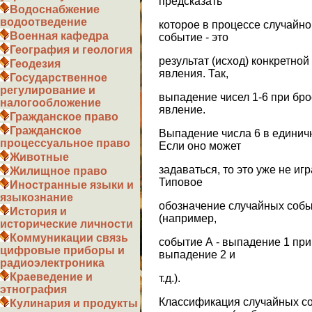
предсказать
Водоснабжение
водоотведение
которое в процессе случайн
Военная кафедра
событие - это
География и геология
результат (исход) конкретно
Геодезия
явления. Так,
Государственное
регулирование и
выпадение чисел 1-6 при бро
налогообложение
явление.
Гражданское право
Гражданское
Выпадение числа 6 в единич
процессуальное право
Если оно может
Животные
задаваться, то это уже не иг
Жилищное право
Типовое
Иностранные языки и
языкознание
обозначение случайных собы
История и
(например,
исторические личности
Коммуникации связь
событие А - выпадение 1 при
цифровые приборы и
выпадение 2 и
радиоэлектроника
Краеведение и
т.д.).
этнография
Классификация случайных с
Кулинария и продукты