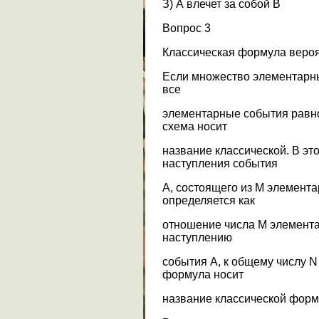
З) А влечет за собой В
Вопрос 3
Классическая формула веро
Если множество элементарны
все
элементарные события равно
схема носит
название классической. В эт
наступления события
А, состоящего из М элемента
определяется как
отношение числа М элемент
наступлению
события А, к общему числу 
формула носит
название классической форм