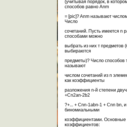
(учитывая порядок, в котор
способов равно Anm
= [pic]? Anm называют число
Число
сочетаний. Пусть имеется n 
способами можно
выбрать из них т предметов (
выбираются
предметы)? Число способов т
называют
числом сочетаний из n элем
как коэффициенты
разложения n-й степени двуч
+Cn2an-2b2
?+... + Cnn-1abn-1 + Cnn bn,
биномиальными
коэффициентами. Основные 
коэффициентов: