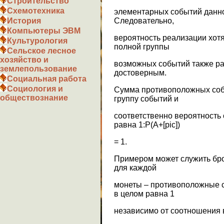
Строительство
Схемотехника
элементарных событий данног
Следовательно,
История
Компьютеры ЭВМ
вероятность реализации хотя
Культурология
полной группы
Сельское лесное
хозяйство и
возможных событий также рав
землепользование
достоверным.
Социальная работа
Социология и
Сумма противоположных соб
обществознание
группу событий и
соответственно вероятност
равна 1:P(A+[pic])
= 1.
Примером может служить бро
для каждой
монеты – противоположные с
в целом равна 1
независимо от соотношения 