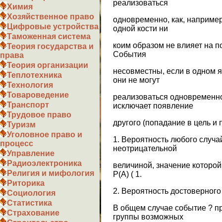
реализоваться
Химия
Хозяйственное право
одновременно, как, например
Цифровые устройства
одной кости ни
Таможенная система
коим образом не влияет на п
Теория государства и
События
права
Теория организации
несовместны, если в одном 
Теплотехника
они не могут
Технология
Товароведение
реализоваться одновременно
Транспорт
исключает появление
Трудовое право
другого (попадание в цель и
Туризм
Уголовное право и
1. Вероятность любого случа
процесс
неотрицательной
Управление
Радиоэлектроника
величиной, значение которой 
Религия и мифология
Р(А) ( 1.
Риторика
2. Вероятность достоверного 
Социология
Статистика
В общем случае событие ? п
Страхование
группы возможных