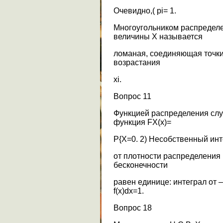
Очевидно,( pi= 1.
Многоугольником распределе
величины X называется
ломаная, соединяющая точки 
возрастания
хi.
Вопрос 11
Функцией распределения слу
функция FX(x)=
P{X=0. 2) Несобственный ин
от плотности распределения 
бесконечности
равен единице: интеграл от 
f(x)dx=1.
Вопрос 18