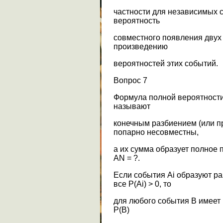
частности для независимых со
вероятность
совместного появления двух
произведению
вероятностей этих событий.
Вопрос 7
Формула полной вероятности.
называют
конечным разбиением (или пр
попарно несовместны,
а их сумма образует полное п
АN = ?.
Если события Аi образуют р
все P(Ai) > 0, то
для любого события В имеет
P(B)