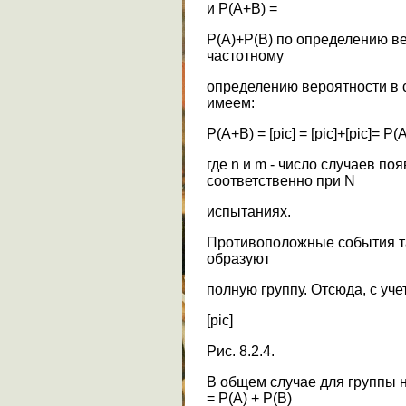
и Р(А+В) =
Р(А)+Р(В) по определению в
частотному
определению вероятности в 
имеем:
P(A+B) = [pic] = [pic]+[pic]= P(A
где n и m - число случаев по
соответственно при N
испытаниях.
Противоположные события т
образуют
полную группу. Отсюда, с учетом
[pic]
Рис. 8.2.4.
В общем случае для группы 
= P(A) + P(B)