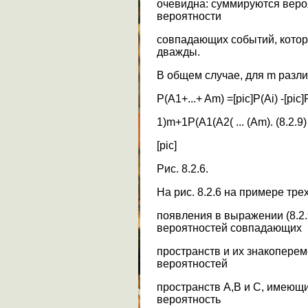
очевидна: суммируются веро
вероятности
совпадающих событий, кото
дважды.
В общем случае, для m различ
P(A1+...+ Am) =[pic]P(Ai) -[pic]P
1)m+1P(A1(A2( ... (Am). (8.2.9)
[pic]
Рис. 8.2.6.
На рис. 8.2.6 на примере тр
появления в выражении (8.2
вероятностей совпадающих
пространств и их знакопере
вероятностей
пространств А,В и С, имеющ
вероятность