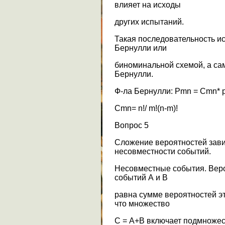
влияет на исходы
других испытаний.
Такая последовательность и
Бернулли или
биноминальной схемой, а са
Бернулли.
Ф-ла Бернулли: Рmn = Cmn* pm
Cmn= n!/ m!(n-m)!
Вопрос 5
Сложение вероятностей зави
несовместности событий.
Несовместные события. Вер
событий А и В
равна сумме вероятностей эт
что множество
С = А+В включает подмножес