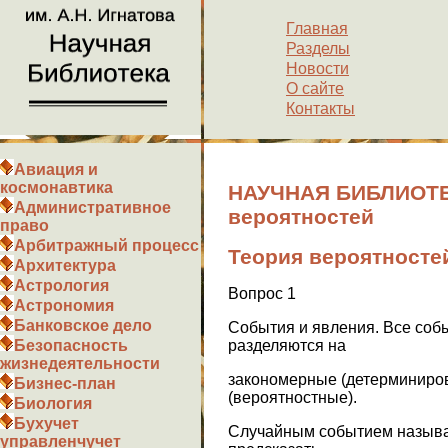
Главная
Разделы
Новости
О сайте
Контакты
Авиация и
космонавтика
НАУЧНАЯ БИБЛИОТЕК
Административное
вероятностей
право
Арбитражный процесс
Теория вероятносте
Архитектура
Астрология
Вопрос 1
Астрономия
Банковское дело
События и явления. Все соб
разделяются на
Безопасность
жизнедеятельности
закономерные (детерминиро
Бизнес-план
(вероятностные).
Биология
Бухучет
Случайным событием называе
управленчучет