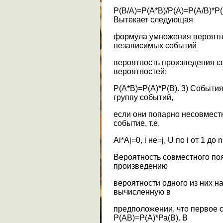
Р(B/A)=P(A*B)/P(A)=P(A/B)*P(
Вытекает следующая
формула умножения вероятно
независимых событий
вероятность произведения с
вероятностей:
Р(А*В)=Р(А)*Р(В). 3) Событи
группу событий,
если они попарно несовмест
событие, т.е.
Аi*Aj=0, i не=j, U по i от 1 до 
Вероятность совместного по
произведению
вероятности одного из них н
вычисленную в
предположении, что первое 
Р(АВ)=Р(А)*Ра(В). В