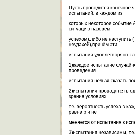
Пусть проводится конечное 
испытаний, в каждом из
которых некоторое событие А
ситуацию назовём
успехом),либо не наступить 
неудаxей),причём эти
испытания удовлетворяют с
1)каждое испытание случайно
проведения
испытания нельзя сказать поя
2)испытания проводятся в о
зрения условиях,
т.е. вероятность успеха в к
равна р и не
меняется от испытания к ис
3)испытания независимы, т.е.