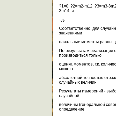
?1=0, ?2=m2-m12, ?3=m3-3
3m14, и
т.д.
Соответственно, для случай
значениями
начальные моменты равны ц
По результатам реализации 
производиться только
оценка моментов, т.к. количе
может с
абсолютной точностью отраж
случайных величин.
Результаты измерений - выб
случайной
величины (генеральной совок
определение