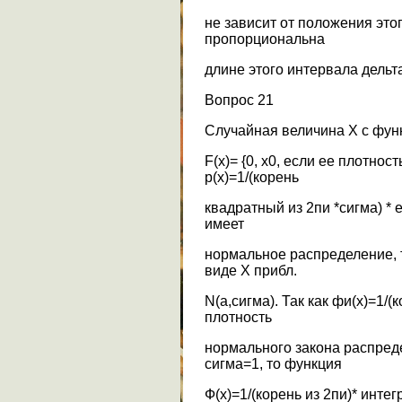
не зависит от положения это
пропорциональна
длине этого интервала дельта
Вопрос 21
Случайная величина Х с фун
F(x)= {0, x0, если ее плотно
р(х)=1/(корень
квадратный из 2пи *сигма) * е
имеет
нормальное распределение, т
виде Х прибл.
N(a,сигма). Так как фи(х)=1/(
плотность
нормального закона распред
сигма=1, то функция
Ф(х)=1/(корень из 2пи)* интег