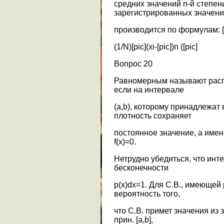
средних значений n-й степен
зарегистрированных значени
производится по формулам: [pic]
(1/N)[pic](xi-[pic])n ([pic]
Вопрос 20
Равномерным называют распр
если на интервале
(а,b), которому принадлежат
плотность сохраняет
постоянное значение, а именн
f(x)=0.
Нетрудно убедиться, что инт
бесконечности
р(х)dx=1. Для С.В., имеющей
вероятность того,
что С.В. примет значения из 
прин. [a,b],