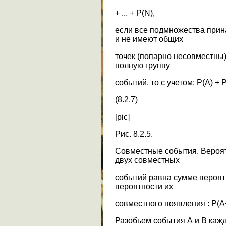
+ ... + P(N),
если все подмножества при
и не имеют общих
точек (попарно несовместны)
полную группу
событий, то с учетом: P(A) + P(
(8.2.7)
[pic]
Рис. 8.2.5.
Совместные события. Вероят
двух совместных
событий равна сумме вероят
вероятности их
совместного появления : P(A+B
Разобьем события А и В каж