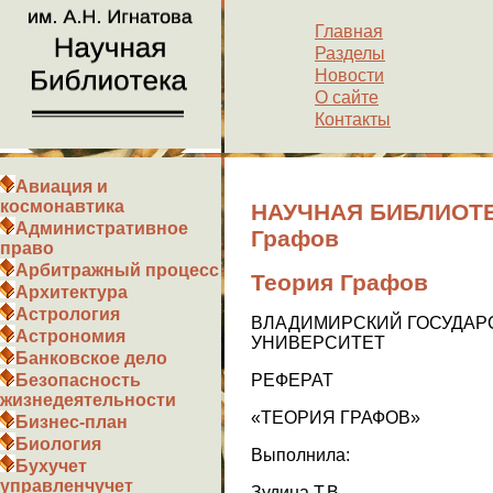
Главная
Разделы
Новости
О сайте
Контакты
Авиация и
космонавтика
НАУЧНАЯ БИБЛИОТЕК
Административное
Графов
право
Арбитражный процесс
Теория Графов
Архитектура
Астрология
ВЛАДИМИРСКИЙ ГОСУДАР
Астрономия
УНИВЕРСИТЕТ
Банковское дело
РЕФЕРАТ
Безопасность
жизнедеятельности
«ТЕОРИЯ ГРАФОВ»
Бизнес-план
Биология
Выполнила:
Бухучет
управленчучет
Зудина Т.В.