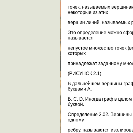
точек, называемых вершина
некоторые из этих
вершин линий, называемых р
Это определение можно сфо
называется
непустое множество точек (ве
которых
принадлежат заданному множес
(РИСУНОК 2.1)
В дальнейшем вершины граф
буквами A,
B, C, D. Иногда граф в цело
буквой.
Определение 2.02. Вершины 
одному
ребру, называются изолиров