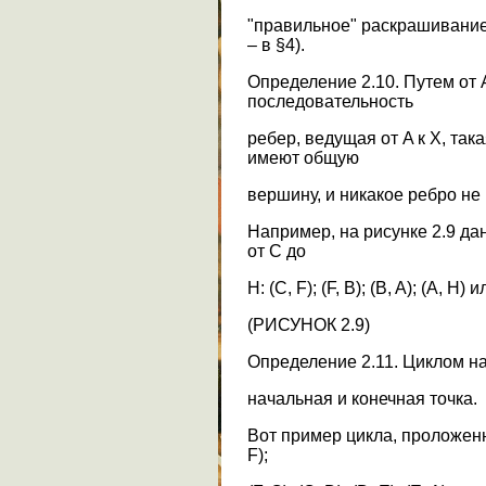
"правильное" раскрашивание
– в §4).
Определение 2.10. Путем от 
последовательность
ребер, ведущая от A к X, так
имеют общую
вершину, и никакое ребро не 
Например, на рисунке 2.9 да
от C до
H: (C, F); (F, B); (B, A); (A, H) и
(РИСУНОК 2.9)
Определение 2.11. Циклом на
начальная и конечная точка.
Вот пример цикла, проложенног
F);