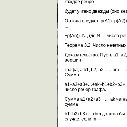
каждое ребро
будет учтено дважды (оно ве
Отсюда следует: p(A1)+р(А2)+ 
...
+p(An))=N , где N — число реб
Теорема 3.2. Число нечетных
Доказательство. Пусть a1, a2
вершин
графа, а b1, b2, b3, …, bm 
Сумма
a1+a2+a3+…+ak+b1+b2+b3+…
число ребер графа.
Сумма a1+a2+a3+…+ak четная 
сумма
b1+b2+b3+…+bm должна быть
случае, если m —