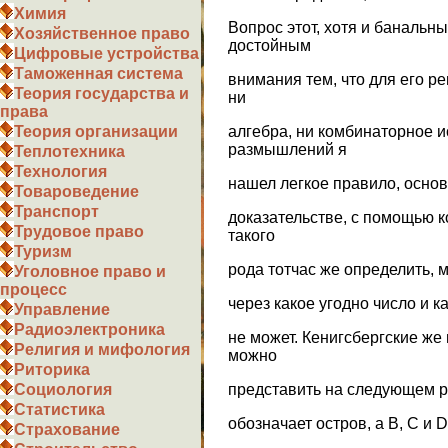
Химия
Вопрос этот, хотя и банальны
Хозяйственное право
достойным
Цифровые устройства
Таможенная система
внимания тем, что для его р
Теория государства и
ни
права
алгебра, ни комбинаторное 
Теория организации
размышлений я
Теплотехника
Технология
нашел легкое правило, осно
Товароведение
Транспорт
доказательстве, с помощью к
Трудовое право
такого
Туризм
рода тотчас же определить, 
Уголовное право и
процесс
через какое угодно число и 
Управление
Радиоэлектроника
не может. Кенигсбергские же
Религия и мифология
можно
Риторика
представить на следующем ри
Социология
Статистика
обозначает остров, а B, C и 
Страхование