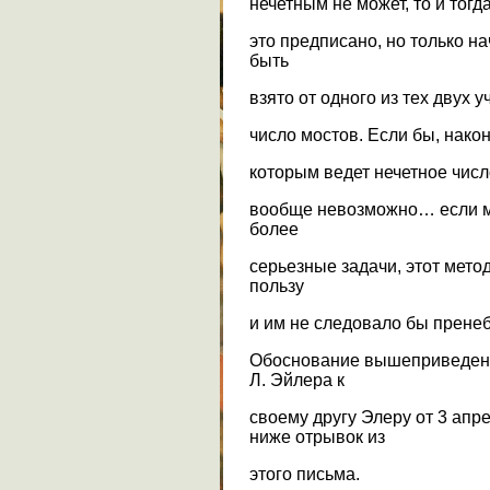
нечетным не может, то и тогд
это предписано, но только 
быть
взято от одного из тех двух 
число мостов. Если бы, након
которым ведет нечетное числ
вообще невозможно… если мо
более
серьезные задачи, этот мет
пользу
и им не следовало бы пренеб
Обоснование вышеприведенн
Л. Эйлера к
своему другу Элеру от 3 апр
ниже отрывок из
этого письма.