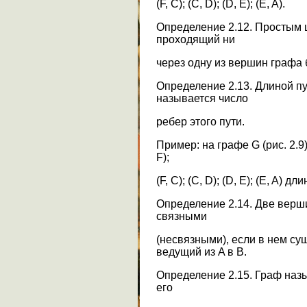
(F, C); (C, D); (D, E); (E, A).
Определение 2.12. Простым 
проходящий ни
через одну из вершин графа 
Определение 2.13. Длиной пу
называется число
ребер этого пути.
Пример: на графе G (рис. 2.9)
F);
(F, C); (C, D); (D, E); (E, A) д
Определение 2.14. Две верш
связными
(несвязными), если в нем сущ
ведущий из A в B.
Определение 2.15. Граф наз
его