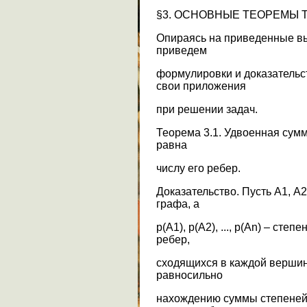
§3. ОСНОВНЫЕ ТЕОРЕМЫ 
Опираясь на приведенные в
приведем
формулировки и доказательс
свои приложения
при решении задач.
Теорема 3.1. Удвоенная сум
равна
числу его ребер.
Доказательство. Пусть А1, А2
графа, a
p(A1), р(А2), ..., p(An) – ст
ребер,
сходящихся в каждой вершин
равносильно
нахождению суммы степеней 