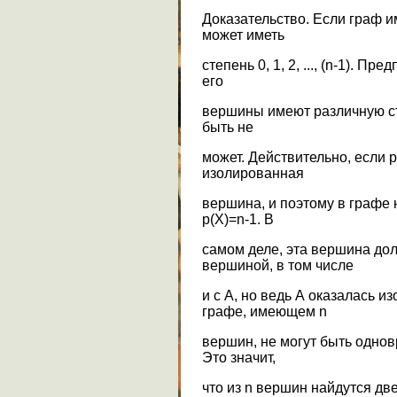
Доказательство. Если граф и
может иметь
степень 0, 1, 2, ..., (n-1). П
его
вершины имеют различную сте
быть не
может. Действительно, если р(
изолированная
вершина, и поэтому в графе
р(Х)=n-1. В
самом деле, эта вершина дол
вершиной, в том числе
и с А, но ведь А оказалась и
графе, имеющем n
вершин, не могут быть однов
Это значит,
что из n вершин найдутся дв