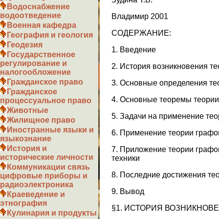
Водоснабжение
водоотведение
Владимир 2001
Военная кафедра
СОДЕРЖАНИЕ:
География и геология
Геодезия
1. Введение
Государственное
регулирование и
2. История возникновения т
налогообложение
Гражданское право
3. Основные определения те
Гражданское
4. Основные теоремы теории
процессуальное право
Животные
5. Задачи на применение те
Жилищное право
Иностранные языки и
6. Применение теории графо
языкознание
История и
7. Приложение теории графов
исторические личности
техники
Коммуникации связь
8. Последние достижения те
цифровые приборы и
радиоэлектроника
9. Вывод
Краеведение и
этнография
§1. ИСТОРИЯ ВОЗНИКНОВЕ
Кулинария и продукты