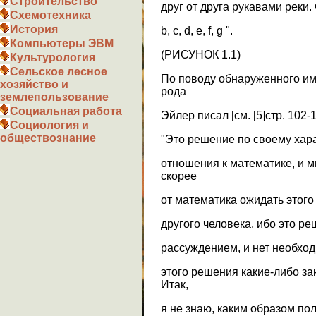
Строительство
друг от друга рукавами реки
Схемотехника
История
b, c, d, e, f, g ".
Компьютеры ЭВМ
(РИСУНОК 1.1)
Культурология
Сельское лесное
По поводу обнаруженного им
хозяйство и
рода
землепользование
Социальная работа
Эйлер писал [см. [5]стр. 102-1
Социология и
обществознание
"Это решение по своему хара
отношения к математике, и м
скорее
от математика ожидать этого
другого человека, ибо это р
рассуждением, и нет необхо
этого решения какие-либо за
Итак,
я не знаю, каким образом по