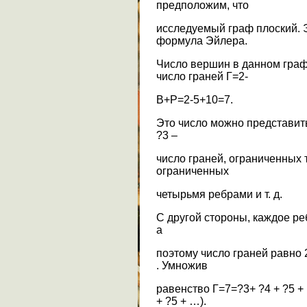
предположим, что
исследуемый граф плоский. Э
формула Эйлера.
Число вершин в данном графе
число граней Г=2-
В+Р=2-5+10=7.
Это число можно представит
?3 –
число граней, ограниченных 
ограниченных
четырьмя ребрами и т. д.
С другой стороны, каждое ре
а
поэтому число граней равно 
. Умножив
равенство Г=7=?3+ ?4 + ?5 + 
+ ?5 + …).