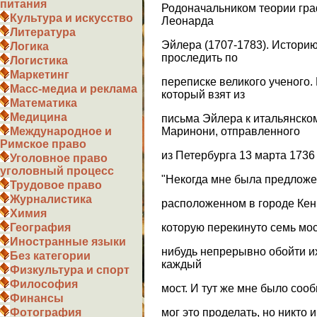
питания
Родоначальником теории гра
Культура и искусство
Леонарда
Литература
Эйлера (1707-1783). Истори
Логика
проследить по
Логистика
Маркетинг
переписке великого ученого. 
Масс-медиа и реклама
который взят из
Математика
Медицина
письма Эйлера к итальянско
Маринони, отправленного
Международное и
Римское право
из Петербурга 13 марта 1736 го
Уголовное право
уголовный процесс
"Некогда мне была предложе
Трудовое право
Журналистика
расположенном в городе Кен
Химия
которую перекинуто семь мос
География
Иностранные языки
нибудь непрерывно обойти и
Без категории
каждый
Физкультура и спорт
Философия
мост. И тут же мне было сооб
Финансы
мог это проделать, но никто 
Фотография