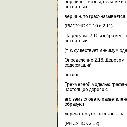
вершины связны; если же в г
несвязных
вершин, то граф называется
(РИСУНОК 2.10 и 2.11)
На рисунке 2.10 изображен с
несвязный
(т. к. существует минимум од
Определение 2.16. Деревом 
содержащий
циклов.
Трехмерной моделью графа-д
настоящее дерево с
его замысловато разветвленн
образуют
дерево, но уже плоское – на 
(РИСУНОК 2.12)