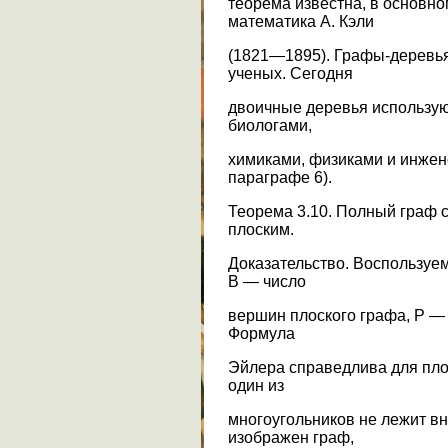
теорема известна, в основно
математика А. Кэли
(1821—1895). Графы-деревь
ученых. Сегодня
двоичные деревья используют
биологами,
химиками, физиками и инжен
параграфе 6).
Теорема 3.10. Полный граф 
плоским.
Доказательство. Воспользуе
В — число
вершин плоского графа, Р — 
Формула
Эйлера справедлива для пло
один из
многоугольников не лежит вну
изображен граф,