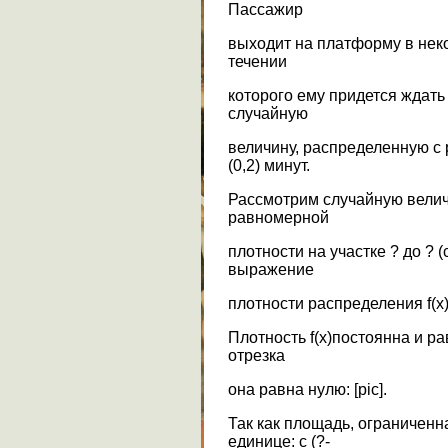
Пассажир
выходит на платформу в нек
течении
которого ему придется ждать
случайную
величину, распределенную с
(0,2) минут.
Рассмотрим случайную велич
равномерной
плотности на участке ? до ? 
выражение
плотности распределения f(x)
Плотность f(x)постоянна и рав
отрезка
она равна нулю: [pic].
Так как площадь, ограниченн
единице: с (?-