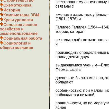
Строительство
всестороннему логическому 
Схемотехника
связаны с
История
именами известных учёных—
Компьютеры ЭВМ
(1501- 1576) и
Культурология
Сельское лесное
Галилео Галилея (1564—1642)
хозяйство и
теории, которая
землепользование
Социальная работа
не только даёт возможность 
Социология и
и
обществознание
производить определенные м
принадлежит двум
выдающимися ученым—Блезу
Ферма. Ещё в
древности было замечено, ч
обладают
особенностью: при малом чи
наблюдается никакой
правильности, но по мере у
яснее