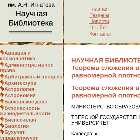
Главная
Разделы
Новости
О сайте
Контакты
Авиация и
космонавтика
НАУЧНАЯ БИБЛИОТЕ
Административное
Теорема сложения в
право
равномерной плотно
Арбитражный процесс
Архитектура
Теорема сложения в
Астрология
равномерной плотно
Астрономия
Банковское дело
МИНИСТЕРСТВО ОБРАЗОВ
Безопасность
жизнедеятельности
ТВЕРСКОЙ ГОСУДАРСТВЕ
Бизнес-план
УНИВЕРСИТЕТ
Биология
Бухучет
Кафедра: «______________
управленчучет