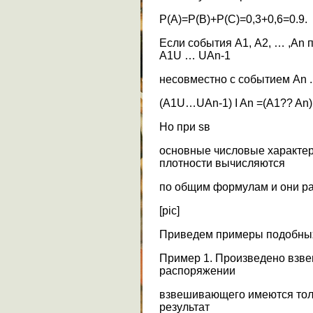
P(A)=P(B)+P(C)=0,3+0,6=0.9.
Если события А1, А2, … ,Аn 
A1U … UAn-1
несовместно с событием An .
(A1U…UAn-1) I An =(A1?? An)
Но при sв
основные числовые характер
плотности вычисляются
по общим формулам и они р
[pic]
Приведем примеры подобных
Пример 1. Произведено взвеш
распоряжении
взвешивающего имеются толь
результат