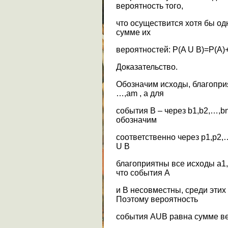
вероятность того,
что осуществится хотя бы од
сумме их
вероятностей: P(A U B)=P(A)+
Доказательство.
Обозначим исходы, благоприя
…,аm , а для
события В – через b1,b2,…,b
обозначим
соответственно через p1,p2,
U B
благоприятны все исходы a1,a
что события А
и В несовместны, среди этих
Поэтому вероятность
события АUB равна сумме вер