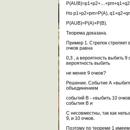
P(AUB)=p1+p2+…+pm+q1+q2
Но p1+p2+pm=P(A), q1+q2+qn
P(AUB)=P(A)+P(B).
Теорема доказана.
Пример 1. Стрелок стреляет 
очков равна
0,3 , а вероятность выбить 9
вероятность выбить
не менее 9 очков?
Решение. Событие А «выбить
объединением
событий В - «выбить 10 очков
события В и
С несовместны, так как нель
9, и 10 очков.
Поэтому по теореме 1 имеем