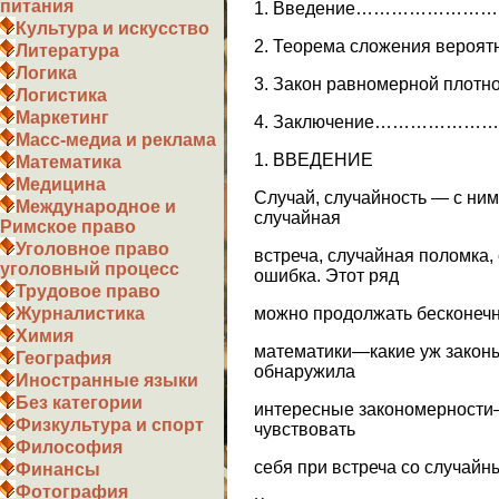
питания
1. Введение………………
Культура и искусство
2. Теорема сложения ве
Литература
Логика
3. Закон равномерной плот
Логистика
Маркетинг
4. Заключение………
Масс-медиа и реклама
1. ВВЕДЕНИЕ
Математика
Медицина
Случай, случайность — с ни
Международное и
случайная
Римское право
Уголовное право
встреча, случайная поломка,
уголовный процесс
ошибка. Этот ряд
Трудовое право
можно продолжать бесконечно
Журналистика
Химия
математики—какие уж законы 
География
обнаружила
Иностранные языки
Без категории
интересные закономерности
Физкультура и спорт
чувствовать
Философия
себя при встреча со случай
Финансы
Фотография