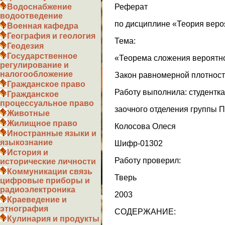
Реферат
Водоснабжение
водоотведение
по дисциплине «Теория веро
Военная кафедра
География и геология
Тема:
Геодезия
Государственное
«Теорема сложения вероятно
регулирование и
налогообложение
Закон равномерной плотност
Гражданское право
Работу выполнила: студентка 
Гражданское
процессуальное право
заочного отделения группы 
Животные
Жилищное право
Колосова Олеся
Иностранные языки и
языкознание
Шифр-01302
История и
Работу проверил:
исторические личности
Коммуникации связь
Тверь
цифровые приборы и
радиоэлектроника
2003
Краеведение и
этнография
СОДЕРЖАНИЕ:
Кулинария и продукты