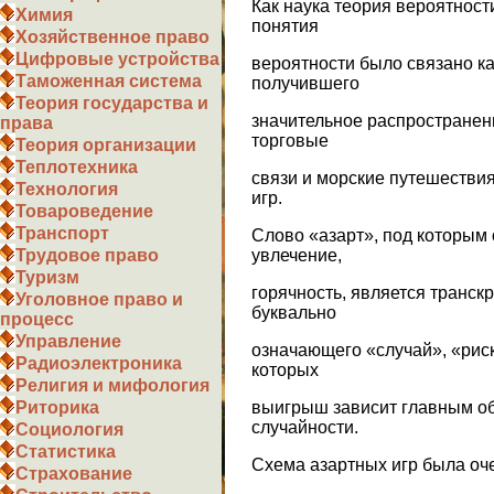
Как наука теория вероятност
Химия
понятия
Хозяйственное право
Цифровые устройства
вероятности было связано ка
Таможенная система
получившего
Теория государства и
значительное распространение
права
торговые
Теория организации
Теплотехника
связи и морские путешествия,
Технология
игр.
Товароведение
Транспорт
Слово «азарт», под которым
увлечение,
Трудовое право
Туризм
горячность, является транск
Уголовное право и
буквально
процесс
Управление
означающего «случай», «риск
Радиоэлектроника
которых
Религия и мифология
выигрыш зависит главным обр
Риторика
случайности.
Социология
Статистика
Схема азартных игр была оче
Страхование