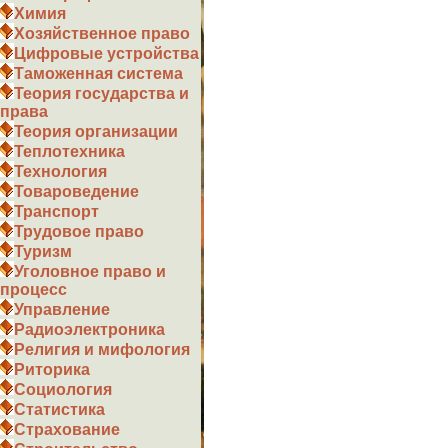
Химия
Хозяйственное право
Цифровые устройства
Таможенная система
Теория государства и
права
Теория организации
Теплотехника
Технология
Товароведение
Транспорт
Трудовое право
Туризм
Уголовное право и
процесс
Управление
Радиоэлектроника
Религия и мифология
Риторика
Социология
Статистика
Страхование