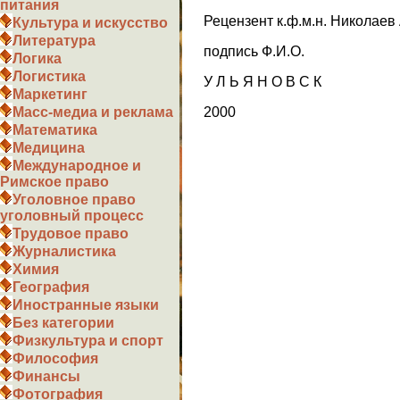
питания
Рецензент к.ф.м.н. Николаев 
Культура и искусство
Литература
подпись Ф.И.О.
Логика
Логистика
У Л Ь Я Н О В С К
Маркетинг
2000
Масс-медиа и реклама
Математика
Медицина
Международное и
Римское право
Уголовное право
уголовный процесс
Трудовое право
Журналистика
Химия
География
Иностранные языки
Без категории
Физкультура и спорт
Философия
Финансы
Фотография