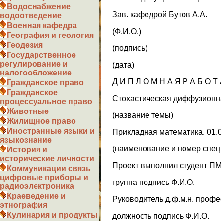
Водоснабжение
Зав. кафедрой Бутов А.А.
водоотведение
Военная кафедра
(Ф.И.О.)
География и геология
Геодезия
(подпись)
Государственное
регулирование и
(дата)
налогообложение
Д И П Л О М Н А Я Р А Б О Т
Гражданское право
Гражданское
Стохастическая диффузионн
процессуальное право
Животные
(название темы)
Жилищное право
Иностранные языки и
Прикладная математика. 01.0
языкознание
(наименование и номер спец
История и
исторические личности
Проект выполнил студент ПМ
Коммуникации связь
цифровые приборы и
группа подпись Ф.И.О.
радиоэлектроника
Краеведение и
Руководитель д.ф.м.н. профе
этнография
Кулинария и продукты
должность подпись Ф.И.О.