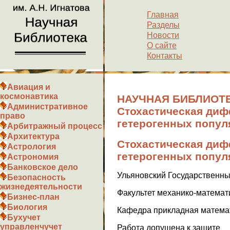
Главная
Разделы
Новости
О сайте
Контакты
Авиация и
космонавтика
НАУЧНАЯ БИБЛИОТЕ
Административное
Стохастическая ди
право
гетерогенных попул
Арбитражный процесс
Архитектура
Стохастическая ди
Астрология
гетерогенных попул
Астрономия
Банковское дело
Ульяновский Государственны
Безопасность
жизнедеятельности
Факультет механико-математ
Бизнес-план
Биология
Кафедра прикладная матема
Бухучет
управленчучет
Работа допущена к защите