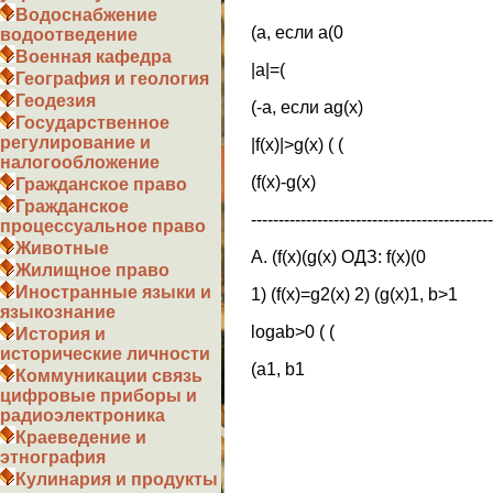
Водоснабжение
(a, если a(0
водоотведение
Военная кафедра
|a|=(
География и геология
Геодезия
(-a, если ag(x)
Государственное
регулирование и
|f(x)|>g(x) ( (
налогообложение
(f(x)-g(x)
Гражданское право
Гражданское
--------------------------------------------
процессуальное право
Животные
А. (f(x)(g(x) ОДЗ: f(x)(0
Жилищное право
Иностранные языки и
1) (f(x)=g2(x) 2) (g(x)1, b>1
языкознание
logab>0 ( (
История и
исторические личности
(a1, b1
Коммуникации связь
цифровые приборы и
радиоэлектроника
Краеведение и
этнография
Кулинария и продукты