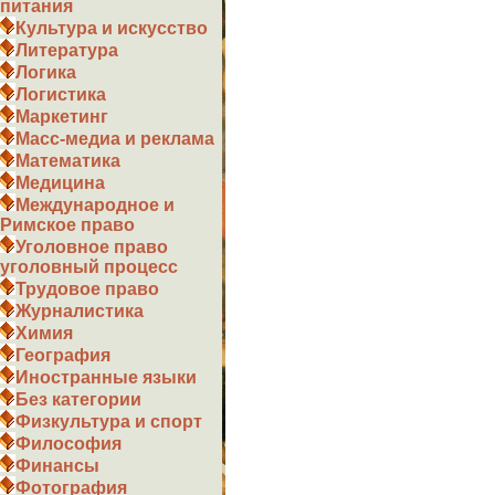
питания
Культура и искусство
Литература
Логика
Логистика
Маркетинг
Масс-медиа и реклама
Математика
Медицина
Международное и
Римское право
Уголовное право
уголовный процесс
Трудовое право
Журналистика
Химия
География
Иностранные языки
Без категории
Физкультура и спорт
Философия
Финансы
Фотография