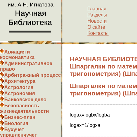
Главная
Разделы
Новости
О сайте
Контакты
Авиация и
космонавтика
НАУЧНАЯ БИБЛИОТЕ
Административное
Шпаргалки по матем
право
тригонометрия) (Шп
Арбитражный процесс
Архитектура
Шпаргалки по матем
Астрология
тригонометрия) (Шп
Астрономия
Банковское дело
--------------------------------------------
Безопасность
жизнедеятельности
logax=logbx/logba
Бизнес-план
Биология
logax=1/logxa
Бухучет
управленчучет
--------------------------------------------