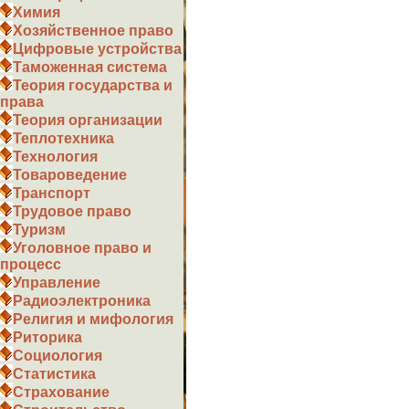
Химия
Хозяйственное право
Цифровые устройства
Таможенная система
Теория государства и
права
Теория организации
Теплотехника
Технология
Товароведение
Транспорт
Трудовое право
Туризм
Уголовное право и
процесс
Управление
Радиоэлектроника
Религия и мифология
Риторика
Социология
Статистика
Страхование