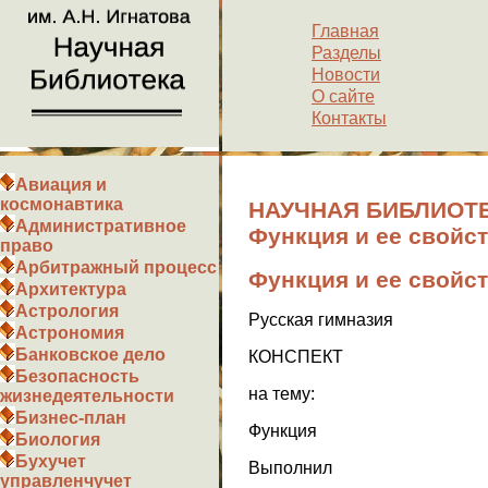
Главная
Разделы
Новости
О сайте
Контакты
Авиация и
космонавтика
НАУЧНАЯ БИБЛИОТЕ
Административное
Функция и ее свойс
право
Арбитражный процесс
Функция и ее свойс
Архитектура
Астрология
Русская гимназия
Астрономия
Банковское дело
КОНСПЕКТ
Безопасность
на тему:
жизнедеятельности
Бизнес-план
Функция
Биология
Бухучет
Выполнил
управленчучет