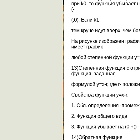
при k0, то функция убывает н
(-
(;0). Если k1
тем круче идут вверх, чем бол
На рисунке изображен графи
имеет график
любой степенной функции y=xr
13)Степенная функция с отр
функция, заданная
формулой y=x-r, где r- полож
Свойства функции y=x-r:
1. Обл. определения -промежу
2. Функция общего вида
3. Функция убывает на (0;+()
14)Обратная функция