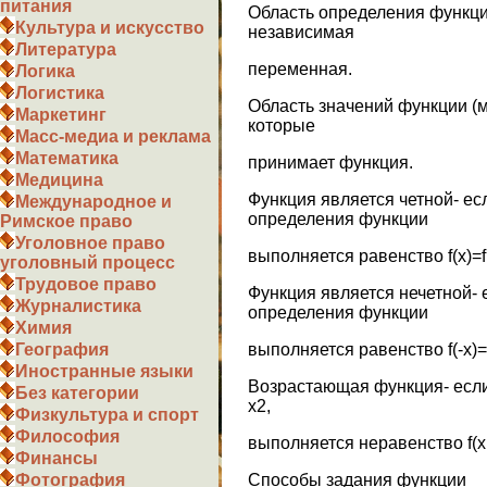
питания
Область определения функци
Культура и искусство
независимая
Литература
переменная.
Логика
Логистика
Область значений функции (м
Маркетинг
которые
Масс-медиа и реклама
Математика
принимает функция.
Медицина
Функция является четной- ес
Международное и
определения функции
Римское право
Уголовное право
выполняется равенство f(x)=f(
уголовный процесс
Трудовое право
Функция является нечетной- 
Журналистика
определения функции
Химия
выполняется равенство f(-x)=-
География
Иностранные языки
Возрастающая функция- если 
Без категории
х2,
Физкультура и спорт
Философия
выполняется неравенство f(х1
Финансы
Способы задания функции
Фотография