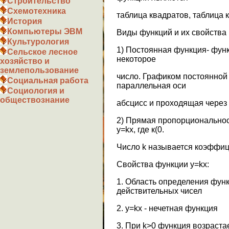
Строительство
Схемотехника
таблица квадратов, таблица к
История
Компьютеры ЭВМ
Виды функций и их свойства
Культурология
1) Постоянная функция- функ
Сельское лесное
некоторое
хозяйство и
землепользование
число. Графиком постоянной
Социальная работа
параллельная оси
Социология и
обществознание
абсцисс и проходящая через т
2) Прямая пропорциональнос
у=kx, где к(0.
Число k называется коэффи
Cвойства функции y=kx:
1. Область определения фун
действительных чисел
2. y=kx - нечетная функция
3. При k>0 функция возрастае