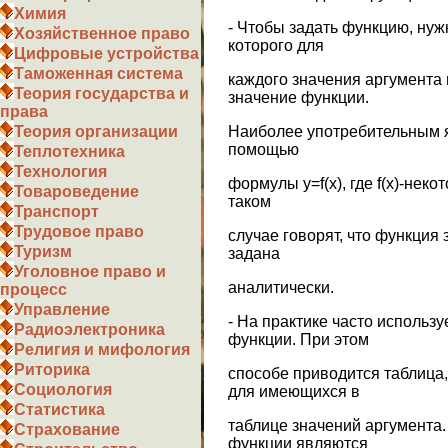
Химия
- Чтобы задать функцию, нуж
Хозяйственное право
которого для
Цифровые устройства
Таможенная система
каждого значения аргумента
Теория государства и
значение функции.
права
Наиболее употребительным я
Теория организации
помощью
Теплотехника
Технология
формулы у=f(x), где f(x)-нек
Товароведение
таком
Транспорт
Трудовое право
случае говорят, что функция
Туризм
задана
Уголовное право и
аналитически.
процесс
Управление
- На практике часто использ
Радиоэлектроника
функции. При этом
Религия и мифология
Риторика
способе приводится таблица
Социология
для имеющихся в
Статистика
таблице значений аргумента
Страхование
функции являются