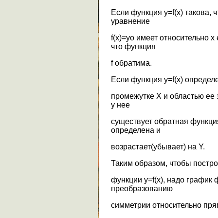
Если функция y=f(x) такова, 
уравнение
f(x)=yo имеет относительно х
что функция
f обратима.
Если функция y=f(x) определе
промежутке Х и областью ее 
у нее
существует обратная функци
определена и
возрастает(убывает) на Y.
Таким образом, чтобы постро
функции y=f(x), надо график 
преобразованию
симметрии относительно пря