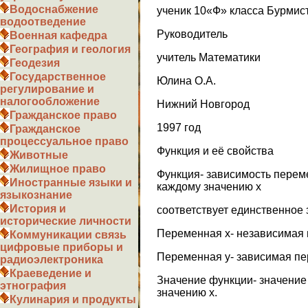
Водоснабжение
ученик 10«Ф» класса Бурмис
водоотведение
Руководитель
Военная кафедра
География и геология
учитель Математики
Геодезия
Государственное
Юлина О.А.
регулирование и
налогообложение
Нижний Новгород
Гражданское право
1997 год
Гражданское
процессуальное право
Функция и её свойства
Животные
Жилищное право
Функция- зависимость переме
Иностранные языки и
каждому значению х
языкознание
История и
соответствует единственное 
исторические личности
Переменная х- независимая 
Коммуникации связь
цифровые приборы и
Переменная у- зависимая п
радиоэлектроника
Краеведение и
Значение функции- значение
этнография
значению х.
Кулинария и продукты