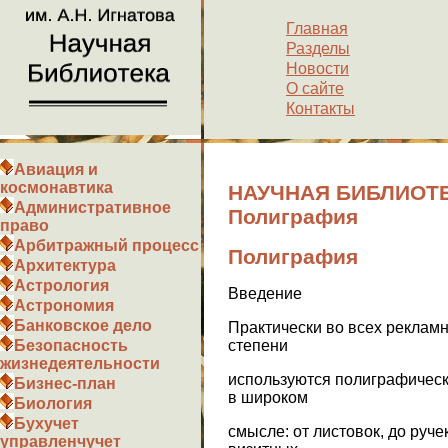
Главная
Разделы
Новости
О сайте
Контакты
Авиация и
космонавтика
НАУЧНАЯ БИБЛИОТЕ
Административное
Полиграфия
право
Арбитражный процесс
Полиграфия
Архитектура
Астрология
Введение
Астрономия
Банковское дело
Практически во всех реклам
степени
Безопасность
жизнедеятельности
используются полиграфическ
Бизнес-план
в широком
Биология
Бухучет
смысле: от листовок, до руче
управленчучет