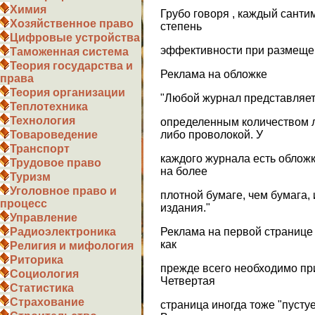
Химия
Грубо говоря , каждый сант
Хозяйственное право
степень
Цифровые устройства
эффективности при размеще
Таможенная система
Теория государства и
Реклама на обложке
права
Теория организации
"Любой журнал представляет 
Теплотехника
Технология
определенным количеством л
либо проволокой. У
Товароведение
Транспорт
каждого журнала есть обложк
Трудовое право
на более
Туризм
Уголовное право и
плотной бумаге, чем бумага,
процесс
издания."
Управление
Реклама на первой странице 
Радиоэлектроника
как
Религия и мифология
Риторика
прежде всего необходимо пр
Социология
Четвертая
Статистика
Страхование
страница иногда тоже "пустует