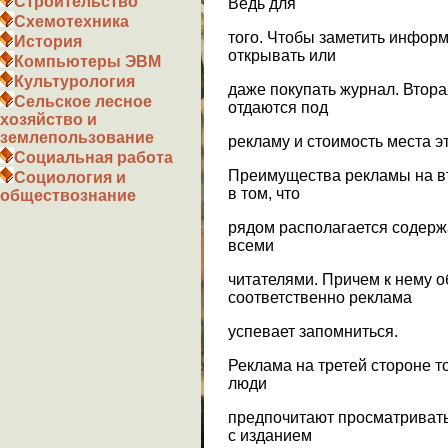
Строительство
Ведь для
Схемотехника
того. Чтобы заметить инфор
История
открывать или
Компьютеры ЭВМ
Культурология
даже покупать журнал. Втора
Сельское лесное
отдаются под
хозяйство и
землепользование
рекламу и стоимость места э
Социальная работа
Преимущества рекламы на вт
Социология и
в том, что
обществознание
рядом располагается содержа
всеми
читателями. Причем к нему о
соответственно реклама
успевает запомниться.
Реклама на третей стороне 
люди
предпочитают просматривать
с изданием