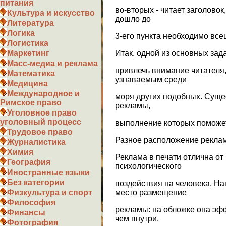
питания
во-вторых - читает заголовок,
Культура и искусство
дошло до
Литература
Логика
3-его пункта необходимо все
Логистика
Итак, одной из основных зад
Маркетинг
Масс-медиа и реклама
привлечь внимание читателя
Математика
узнаваемым среди
Медицина
Международное и
моря других подобных. Суще
Римское право
рекламы,
Уголовное право
уголовный процесс
выполнение которых поможе
Трудовое право
Разное расположение реклам
Журналистика
Химия
Реклама в печати отлична от
География
психологического
Иностранные языки
Без категории
воздействия на человека. Н
место размещение
Физкультура и спорт
Философия
рекламы: на обложке она эф
Финансы
чем внутри.
Фотография