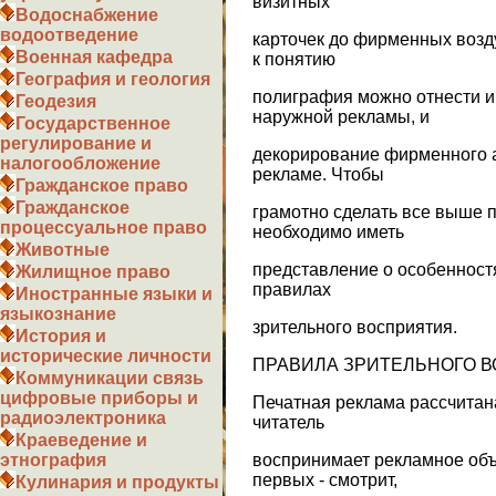
визитных
Водоснабжение
водоотведение
карточек до фирменных воз
Военная кафедра
к понятию
География и геология
полиграфия можно отнести и
Геодезия
наружной рекламы, и
Государственное
регулирование и
декорирование фирменного а
налогообложение
рекламе. Чтобы
Гражданское право
Гражданское
грамотно сделать все выше 
процессуальное право
необходимо иметь
Животные
представление о особенност
Жилищное право
правилах
Иностранные языки и
языкознание
зрительного восприятия.
История и
исторические личности
ПРАВИЛА ЗРИТЕЛЬНОГО 
Коммуникации связь
цифровые приборы и
Печатная реклама рассчитан
радиоэлектроника
читатель
Краеведение и
воспринимает рекламное объ
этнография
первых - смотрит,
Кулинария и продукты