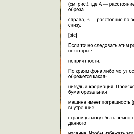
(см. рис.), где А — расстоян
обреза
справа, В — расстояние по в
снизу.
[pic]
Если точно следовать этим р
некоторые
неприятности.
По краям фона либо могут ос
обрежется какая-
нибудь информация. Происход
бумагорезальная
машина имеет погрешность [p
внутренние
страницы могут быть немного
данного
издания. Чтобы избежать эт