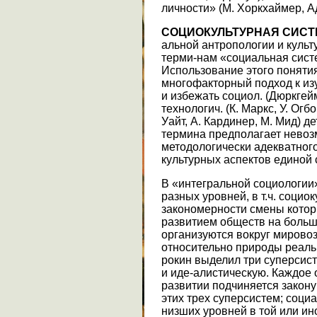
личности» (М. Хоркхаймер, Ад
СОЦИОКУЛЬТУРНАЯ СИСТ
альной антропологии и культ
терми-нам «социальная систе
Использование этого поняти
многофакторный подход к из
и избежать социол. (Дюркгей
технологич. (К. Маркс, У. Огбо
Уайт, А. Кардинер, М. Мид) 
термина предполагает невоз
методологически адекватног
культурных аспектов единой 
В «интегральной социологии»
разных уровней, в т.ч. соци
закономерности смены котор
развитием обществ на больш
организуются вокруг мирово
относительно природы реальн
рокин выделил три суперсис
и иде-алистическую. Каждое 
развитии подчиняется закону
этих трех суперсистем; соци
низших уровней в той или ин