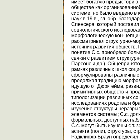
имеет богатую предысторию,
обществе как организованно
системе, но было введено в
наук в 19 в., гл. обр. благод
Спенсера, который поставил 
социологического исследова
морфологическую кон-цепци
рассматривал структурно-мо
источник развития обществ.
понятие С.с. приобрело боль
свя-зи с развитием структур
Парсонс и др.). Общепринято
рамках различных школ соци
сформулированы различные 
продолжая традицию морфоло
идущую от Дюркгейма, разви
примитивных обществ и прод
типологизации различных соц
исследованиях родства и бр
изучение структуры неразры
элементов системы; С.с. должн
формальных, доступных набл
С.с. могут быть изучены с т. 
аспекта (полит, структуры, стр
Радклифф-Браун определял 