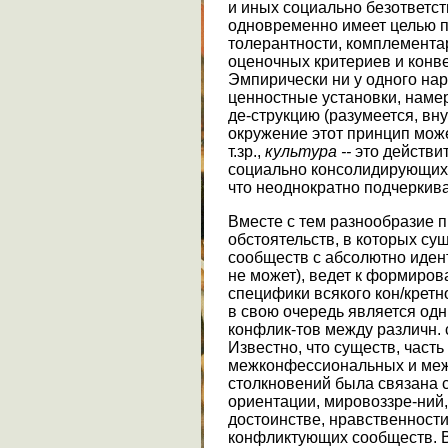
и иных социально безответст
одновременно имеет целью 
толерантности, комплементар
оценочных критериев и конве
Эмпирически ни у одного нар
ценностные установки, нам
де-струкцию (разумеется, вн
окружение этот принцип може
т.зр.,
культура --
это действи
социально консолидирующих 
что неоднократно подчеркив
Вместе с тем разнообразие п
обстоятельств, в которых су
сообществ с абсолютно иден
не может), ведет к формиров
специфики всякого кон/кретн
в свою очередь является одн
конфлик-тов между различн.
Известно, что существ, часть
межконфессиональных и меж
столкновений была связана 
ориентации, мировоззре-ний
достоинстве, нравственности и
конфликтующих сообществ. В