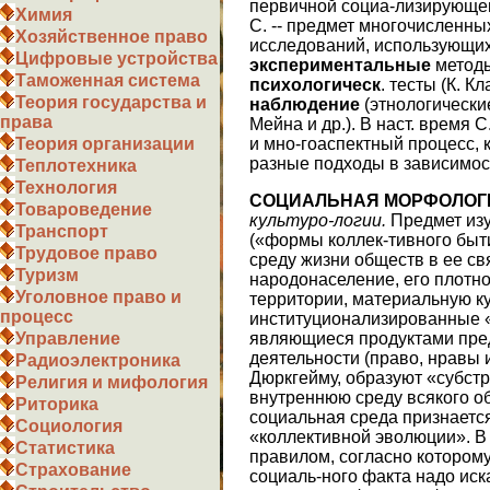
первичной социа-лизирующей
Химия
С. -- предмет многочисленны
Хозяйственное право
исследований, использующих
Цифровые устройства
экспериментальные
методы
Таможенная система
психол
о
гическ
. тесты (К. К
Теория государства и
наблюдение
(этнологически
права
Мейна и др.). В наст. время 
и мно-гоаспектный процесс, 
Теория организации
разные подходы в зависимост
Теплотехника
Технология
СОЦИАЛЬНАЯ МОРФОЛОГ
Товароведение
культуро-логии.
Предмет изу
Транспорт
(«формы коллек-тивного быти
Трудовое право
среду жизни обществ в ее св
Туризм
народонаселение, его плотно
Уголовное право и
территории, материальную ку
процесс
институционализированные 
являющиеся продуктами пр
Управление
деятельности (право, нравы и
Радиоэлектроника
Дюркгейму, образуют «субстр
Религия и мифология
внутреннюю среду всякого об
Риторика
социальная среда признаетс
Социология
«коллективной эволюции». В
Статистика
правилом, согласно котором
Страхование
социаль-ного факта надо ис