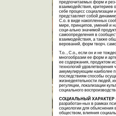
предпочитаемых форм и рез-
взаимодействия, критериев о
себе процесс социализации 
представляет собой динамик
С.о. в виде накопленных со
мире, принципов, умений и 
соци-ально значимой продукт
самоопределения в сообщест
взаимодействия, а также об
верований, форм творч. сам
Т.о. , С.о., если он и не тож
многообразии ее форм и арт
ее содержания, продуктом ис
технологий удовлетворения ч
аккумулирующим наиболее п
последствиям способы осущ
жизнедеятельности людей, и
регуляции, локализации куль
социального воспроизводств
СОЦИАЛЬНЫЙ ХАРАКТЕР -
разработан-ных в рамках пс
социологии для объяснения 
обществом, влияния социальн