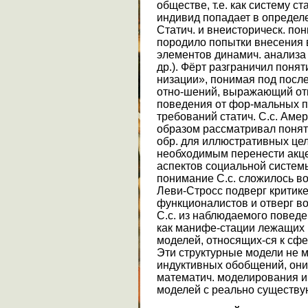
обществе, т.е. как систему с
индивид попадает в определе
Статич. и внеисторическ. пон
породило попытки внесения 
элементов динамич. анализа (
др.). Фёрт разграничил понят
низации», понимая под посл
отно-шений, выражающий от
поведения от фор-мальных п
требований статич. С.с. Аме
образом рассматривал понятие
обр. для иллюстративных цел
необходимым перенести акце
аспектов социальной систем
понимание С.с. сложилось во
Леви-Стросс подверг критике
функционалистов и отверг в
С.с. из наблюдаемого поведе
как манифе-стации лежащих 
моделей, относящих-ся к сфе
Эти структурные модели не м
индуктивных обобщений, они
математич. моделирования и
моделей с реально существ