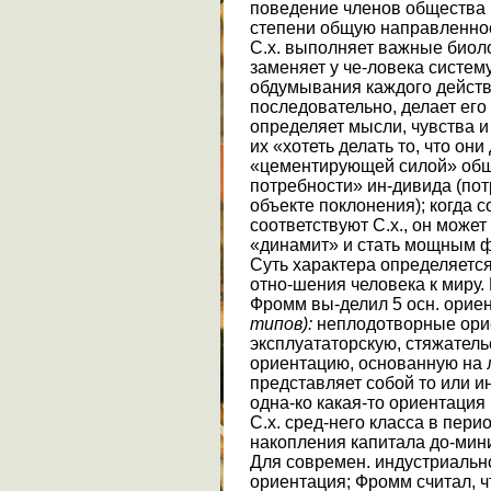
поведение членов общества и
степени общую направленнос
С.х. выполняет важные биоло
заменяет у че-ловека систему
обдумывания каждого действ
последовательно, делает ег
определяет мысли, чувства и
их «хотеть делать то, что он
«цементирующей силой» обще
потребности» ин-дивида (пот
объекте поклонения); когда 
соответствуют С.х., он может
«динамит» и стать мощным ф
Суть характера определяетс
отно-шения человека к миру.
Фромм вы-делил 5 осн. орие
типов):
неплодотворные ори
эксплуататорскую, стяжател
ориентацию, основанную на л
представляет собой то или и
одна-ко какая-то ориентация
С.х. сред-него класса в пер
накопления капитала до-мин
Для современ. индустриальн
ориентация; Фромм считал, 