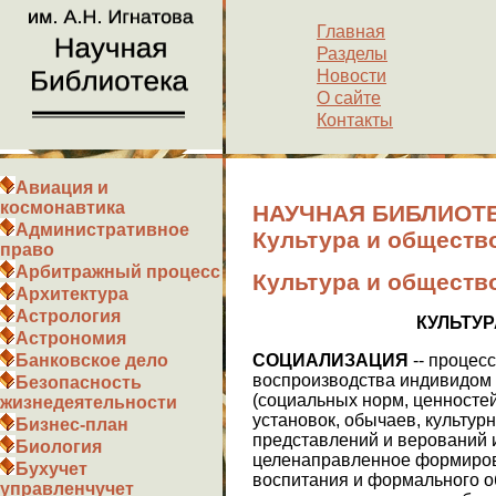
Главная
Разделы
Новости
О сайте
Контакты
Авиация и
космонавтика
НАУЧНАЯ БИБЛИОТЕ
Административное
Культура и обществ
право
Арбитражный процесс
Культура и обществ
Архитектура
Астрология
КУЛЬТУ
Астрономия
СОЦИАЛИЗАЦИЯ
-- процесс
Банковское дело
воспроизводства индивидом 
Безопасность
(социальных норм, ценностей
жизнедеятельности
установок, обычаев, культур
Бизнес-план
представлений и верований и т
Биология
целенаправленное формиров
Бухучет
воспитания и формального об
управленчучет