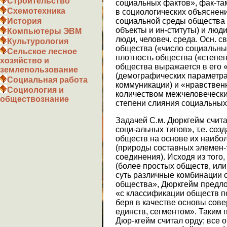
Строительство
социальных фактов», фак-та
Схемотехника
в социологических объяснен
социальной среды общества 
История
объекты и ин-ституты) и люд
Компьютеры ЭВМ
люди, человеч. среда. Осн. с
Культурология
общества («число социальны
Сельское лесное
плотность общества («степе
хозяйство и
общества выражается в его 
землепользование
(демографических параметрах
Социальная работа
коммуникации) и «нравствен
Социология и
количеством межчеловечески
обществознание
степени слияния социальных
Задачей С.м. Дюркгейм счит
соци-альных типов», т.е. со
обществ на основе их наибол
(природы составных элемен-т
соединения). Исходя из того,
(более простых обществ, или
суть различные комбинации о
общества», Дюркгейм предло
«с классификации обществ по
беря в качестве основы сов
единств, сегментом». Таким
Дюр-кгейм считал орду; все об