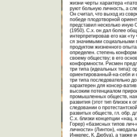
жизни черты характера «пато
руют больную личность, а сл
Он считал, что выход из сов
победе плодотворной ориент
представил несколько иную С
(1950). С.х. он дал более об
интерпретировав его как «ту 
ся значимыми социальными гр
продуктом жизненного опыта э
определен. степень конформ
своему обществу; в его осно
конформности. Рисмен предл
три типа (идеальных типа): 
ориентированный-на-себя и 
три типа последовательно д
характерен для консер-вати
высоким потенциалом прирост
промышленных обществ, нахо
развития (этот тип близок к 
следовании о протестантской 
развитых обществ, гл. обр. д
С.х. близки концепции «нац. х
Горер) «базисных типов лич-
личности» (Линтон), «модальн
Инкелес, К. Дюбуа), а также