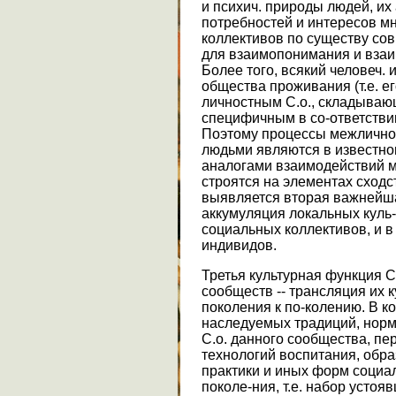
и психич. природы людей, их
потребностей и интересов мн
коллективов по существу сов
для взаимопонимания и вза
Более того, всякий человеч.
общества проживания (т.е. е
личностным С.о., складываю
специфичным в со-ответстви
Поэтому процессы межлично
людьми являются в известн
аналогами взаимодействий м
строятся на элементах сходст
выявляется вторая важнейша
аккумуляция локальных куль-
социальных коллективов, и в
индивидов.
Третья культурная функция С
сообществ -- трансляция их 
поколения к по-колению. В к
наследуемых традиций, норм, 
С.о. данного сообщества, п
технологий воспитания, обр
практики и иных форм социа
поколе-ния, т.е. набор усто