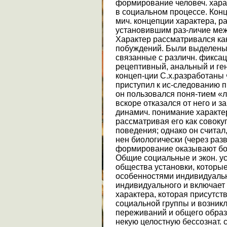
формирование человеч. харак
в социальном процессе. Конц
мич. концепции характера, 
установившим раз-личие меж
Характер рассматривался ка
побуждений. Были выделены 
связанные с различн. фикса
рецептивный, анальный и ге
концеп-ции С.х.разработаны
приступил к ис-следованию п
он пользовался поня-тием «л
вскоре отказался от него и з
динамич. понимание характе
рассматривая его как совок
поведения; однако он считал,
нен биологически (через разви
формирование оказывают бо
Общие социальные и экон. у
общества установки, которые
особенностями индивидуально
индивидуального и включает 
характера, которая присутст
социальной группы и возникл
переживаний и общего образа
некую целостную бессознат. с