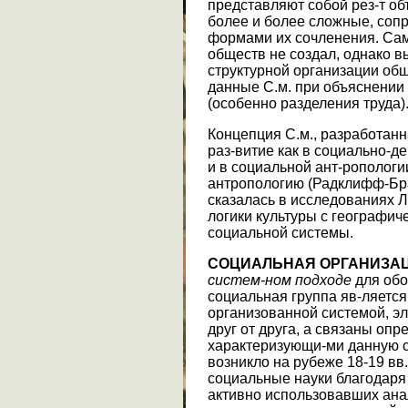
представляют собой рез-т о
более и более сложные, соп
формами их сочленения. Са
обществ не создал, однако
структурной организации об
данные С.м. при объяснении
(особенно разделения труда)
Концепция С.м., разработан
раз-витие как в социально-д
и в социальной ант-ропологии
антропологию (Радклифф-Брау
сказалась в исследованиях Л
логики культуры с географи
социальной системы.
СОЦИАЛЬНАЯ ОРГАНИЗА
систем-ном подходе
для обо
социальная группа яв-ляется
организованной системой, э
друг от друга, а связаны оп
характеризующи-ми данную с
возникло на рубеже 18-19 вв
социальные науки благодаря
активно использовавших ана