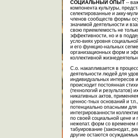
СОЦИАЛЬНЫЙ ОПЫТ
-- ва
компонента культуры, предс
селектированные и акку-мул
членов сообществ формы ос
значимой деятельности и вз
свою приемлемость не только 
эффективности, но и в подд
усло-виях уровня социально
и его функцио-нальных сегме
организационных форм и эф
коллективной жизнедеятельн
С.о. накапливается в процес
деятельности людей для удо
индивидуальных интересов и 
происходит постоянная стих
(технологий и результатов) и
никативных актов, применяе
ценнос-тных оснований и т.п
потенциально опасными для
интегрированности коллект
по своей социальной цене и 
нежелат. форм со временем 
табуирование (законодат., рел
другие остаются осуждаемым