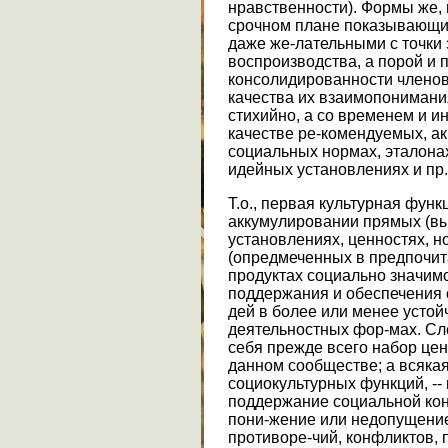
нравственности). Формы же, 
срочном плане показывающи
даже же-лательными с точки
воспроизводства, а порой и
консолидированности членов
качества их взаимопонимания
стихийно, а со временем и и
качестве ре-комендуемых, а
социальных нормах, эталонах
идейных установлениях и пр.
Т.о., первая культурная функ
аккумулировании прямых (в
установлениях, ценностях, н
(опредмеченных в предпочит
продуктах социально значимо
поддержания и обеспечения 
дей в более или менее усто
деятельностных фор-мах. Сле
себя прежде всего набор цен
данном сообществе; а всякая 
социокультурных функций, -- 
поддержание социальной кон
пони-жение или недопущени
противоре-чий, конфликтов, 