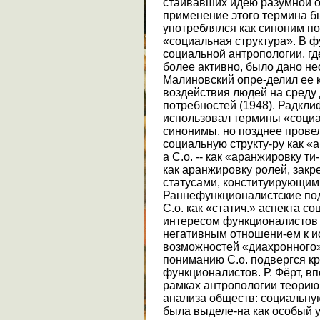
стаивавших идею разумной ор
применение этого термина 
употреблялся как синоним по
«социальная структура». В ф
социальной антропологии, гд
более активно, было дано не
Малиновский опре-делил ее 
воздействия людей на среду
потребностей (1948). Радкли
использовал термины «социал
синонимы, но позднее прове
социальную структу-ру как «
а С.о. -- как «аранжировку т
как аранжировку ролей, зак
статусами, конституирующими
Раннефункционалистские по
С.о. как «статич.» аспекта с
интересом функционалистов 
негативным отношени-ем к и
возможностей «диахронного» 
пониманию С.о. подвергся кри
функционалистов. Р. Фёрт, 
рамках антропологии теорию 
анализа обществ: социальную с
была выделе-на как особый у