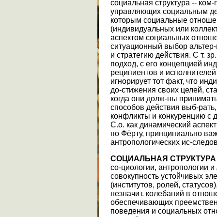
социальная структура -- ком-
управляющих социальным дей
которым социальные отноше
(индивидуальных или коллект
аспектом социальных отнош
ситуационный выбор альтер-
и стратегию действия. С т. з
подход, с его концепцией ин
реципиентов и исполнителей
игнорирует тот факт, что ин
до-стижения своих целей, ст
когда они долж-ны принимать
способов действия выб-рать, 
конфликты и конкуренцию с 
С.о. как динамический аспек
по Фёрту, принципиально ва
антропологических ис-следо
СОЦИАЛЬНАЯ СТРУКТУРА
со-циологии, антропологии и
совокупность устойчивых эл
(институтов, ролей, статусов
незначит. колебаний в отнош
обеспечивающих преемственн
поведения и социальных отн