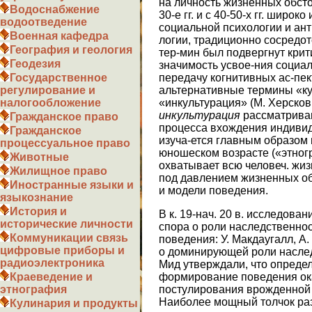
на личность жизненных обсто
Водоснабжение
30-е гг. и с 40-50-х гг. широк
водоотведение
социальной психологии и ант
Военная кафедра
логии, традиционно сосредот
География и геология
тер-мин был подвергнут кри
Геодезия
значимость усвое-ния социа
передачу когнитивных ас-пе
Государственное
альтернативные термины «кул
регулирование и
«инкультурация» (М. Херсков
налогообложение
инкультурация
рассматриваю
Гражданское право
процесса вхождения индивид
Гражданское
изуча-ется главным образом 
процессуальное право
юношеском возрасте («этногра
Животные
охватывает всю человеч. жизн
Жилищное право
под давлением жизненных об
Иностранные языки и
и модели поведения.
языкознание
История и
В к. 19-нач. 20 в. исследова
исторические личности
спора о роли наследственно
Коммуникации связь
поведения: У. Макдаугалл, А.
цифровые приборы и
о доминирующей роли наслед
радиоэлектроника
Мид утверждали, что опреде
формирование поведения ока
Краеведение и
постулирования врожденной 
этнография
Наиболее мощный толчок раз
Кулинария и продукты