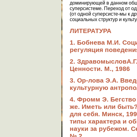
доминирующей в данном общ
суперсистеме. Переход от од
(от одной суперсисте-мы к 
социальных структур и культ
ЛИТЕРАТУРА
1. Бобнева М.И. Со
регуляция поведения
2. ЗдравомысловА.Г
Ценности. М., 1986
3. Ор-лова Э.А. Вве
культурную антропол
4. Фромм Э. Бегство 
же. Иметь или быть?
для себя. Минск, 19
типы характера и об
науки за рубежом. Се
№ 2.