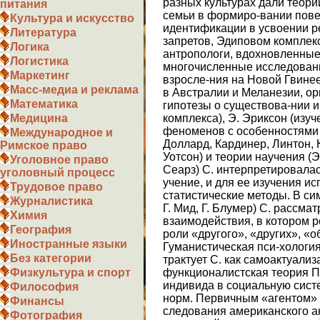
разных культурах дали теор
питания
семьи в формиро-вании пове
Культура и искусство
идентификации в усвоении р
Литература
запретов, Эдиповом комплексе
Логика
антропологи, вдохновленные
Логистика
многочисленные исследования
Маркетинг
взросле-ния на Новой Гвинее
Масс-медиа и реклама
в Австралии и Меланезии, о
Математика
гипотезы о существова-нии 
комплекса), Э. Эриксон (изу
Медицина
феноменов с особенностями С
Международное и
Доллард, Кардинер, Линтон, К
Римское право
Уотсон) и теории научения (Э.
Уголовное право
Сеарз) С. интерпретировалас
уголовный процесс
учение, и для ее изучения ис
Трудовое право
статистические методы. В с
Журналистика
Г. Мид, Г. Блумер) С. рассма
Химия
взаимодействия, в котором 
География
роли «другого», «других», «
Иностранные языки
Гуманистическая пси-хология 
Без категории
трактует С. как самоактуализ
функционалистская теория Па
Физкультура и спорт
индивида в социальную сист
Философия
норм. Первичным «агентом» С
Финансы
следования американского ан
Фотография