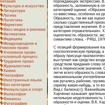
порождающих экспрессию. В.
питания
образность, заложенную в се
Культура и искусство
категорией оценки: «Образно
Литература
со-вместимы, особенно на ур
Логика
Образность, так же как оцено
Логистика
сколько существенный призна
Маркетинг
представления значения. В о
Масс-медиа и реклама
категория отражательная». Х
Математика
оценочности, образности, эк
Медицина
семантике слова. - РЯШ, 1976,
Международное и
С позиций формирования яз
Римское право
гносеологическую природу, 
Уголовное право
образу присущи прагматически
уголовный процесс
выступает как средство возд
Трудовое право
средством придания слову о
Журналистика
его в переносном значении. С
Химия
легче всего образность слов
География
окказиональном употреблени
Иностранные языки
как ругались рабочие, грузи
Без категории
скрипку какую-нибудь, а то в
Вид с балкона) (). Важнейши
Физкультура и спорт
Харченко называет зрительно
Философия
нительную недолговечность.
Финансы
образности и оценки, В.К. Ха
Фотография