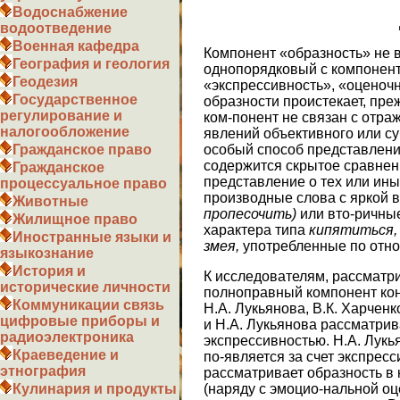
Водоснабжение
водоотведение
Военная кафедра
Компонент «образность» не 
География и геология
однопорядковый с компонен
Геодезия
«экспрессивность», «оценочн
Государственное
образности проистекает, пре
регулирование и
ком-понент не связан с отра
налогообложение
явлений объективного или су
особый способ представлени
Гражданское право
содержится скрытое сравне
Гражданское
представление о тех или ин
процессуальное право
производные слова с яркой
Животные
пропесочить)
или вто-ричны
Жилищное право
характера типа
кипятиться,
Иностранные языки и
змея,
употребленные по отно
языкознание
История и
К исследователям, рассматр
исторические личности
полноправный компонент кон
Коммуникации связь
Н.А. Лукьянова, В.К. Харченк
цифровые приборы и
и Н.А. Лукьянова рассматрив
радиоэлектроника
экспрессивностью. Н.А. Лукья
Краеведение и
по-является за счет экспрес
этнография
рассматривает образность в 
(наряду с эмоцио-нальной оц
Кулинария и продукты