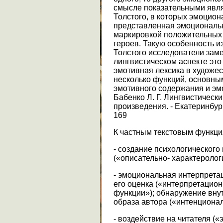
смысле показательными явля
Толстого, в которых эмоцион
представленная эмоциональн
маркировкой положительных 
героев. Такую особенность и
Толстого исследователи заме
лингвистическом аспекте это
эмотивная лексика в художе
несколько функций, основны
эмотивного содержания и эмо
Бабенко Л. Г. Лингвистическ
произведения. - Екатеринбург:
169
К частным текстовым функци
- создание психологического
(«описательно- характеролог
- эмоциональная интерпретац
его оценка («интерпретацио
функции»); обнаружение вну
образа автора («интенциона
- воздействие на читателя (