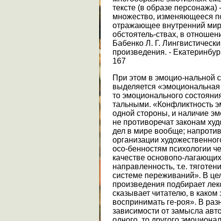
тексте (в образе персонажа)
множество, изменяющееся по
отражающее внутренний мир
обстоятель-ствах, в отношен
Бабенко Л. Г. Лингвистическ
произведения. - Екатеринбург:
167
При этом в эмоцио-нальной 
выделяется «эмоциональная 
то эмоционального состояния
тальными. «Конфликтность э
одной стороны, и наличие эм
не противоречат законам худ
дел в мире вообще; напротив
организации художественного
осо-бенностям психологии че
качестве основопо-лагающих
направленность, т.е. тяготен
системе переживаний». В цел
произведения подбирает лекс
сказывает читателю, в каком
воспринимать ге-роя». В раз
зависимости от замысла авт
одного, то другого эмоциона