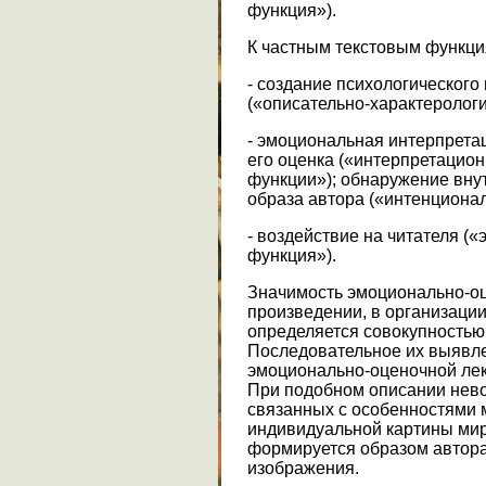
функция»).
К частным текстовым функци
- создание психологического
(«описательно-характерологи
- эмоциональная интерпретац
его оценка («интерпретацио
функции»); обнаружение вну
образа автора («интенциона
- воздействие на читателя (
функция»).
Значимость эмоционально-о
произведении, в организации
определяется совокупностью
Последовательное их выявле
эмоционально-оценочной лек
При подобном описании нево
связанных с особенностями 
индивидуальной картины мир
формируется образом автора 
изображения.