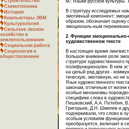
Строительство
М.: Языки русской культуры. Т.
Схемотехника
В структуру исследуемых на
История
эмотивный компонент: эмоци
Компьютеры ЭВМ
образом, обозначает оценку
Культурология
эмоциональ-ным переживан
Сельское лесное
хозяйство и
2
. Функции э
моционально-
землепользование
х
удожественном тексте
Социальная работа
В настоящее время лингвист
Социология и
большое внимание роли эмоц
обществознание
структуре художественного 
полифункционален. В нем эс
на целый ряд других - комму
тическую, эмотивную, но не з
Язык художественного текст
законам, отличным от жизни 
особые механизмы порожден
специфике слова в художеств
Пешковский, А.А. Потебня, В.
Григорьев, Д.Н. Шмелев и др
подчеркивали, что слово в х
особым условиям функциони
преобразуется, включает в с
прямого и переносного значе