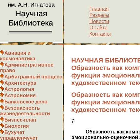
Главная
Разделы
Новости
О сайте
Контакты
Авиация и
космонавтика
НАУЧНАЯ БИБЛИОТЕ
Административное
Образность как ком
право
функции эмоциональ
Арбитражный процесс
художественном тек
Архитектура
Астрология
Образность как ком
Астрономия
функции эмоциональ
Банковское дело
Безопасность
художественном тек
жизнедеятельности
Бизнес-план
7
Биология
Образность как комп
Бухучет
эмоционально-оценочной л
управленчучет