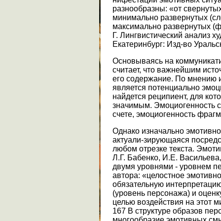
разнообразны: «от свернутых
минимально развернутых (сл
максимально развернутых (фр
Г. Лингвистический анализ х
Екатеринбург: Изд-во Уральско
Основываясь на коммуникати
считает, что важнейшим исто
его содержание. По мнению 
является потенциально эмоц
найдется реципиент, для кот
значимым. Эмоциогенность со
счете, эмоциогенность фрагм
Однако изначально эмотивнос
актуали-зирующаяся посредс
любом отрезке текста. Эмоти
Л.Г. Бабенко, И.Е. Васильева
двумя уровнями - уровнем пе
автора: «целостное эмотивн
обязательную интерпретацию
(уровень персонажа) и оценку
целью воздействия на этот ми
167 В структуре образов пе
многообразие эмотивных смы