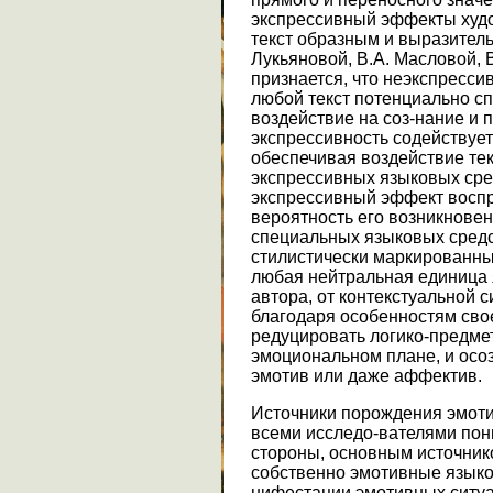
экспрессивный эффекты худож
текст образным и выразител
Лукьяновой, В.А. Масловой, В
признается, что неэкспрессив
любой текст потенциально с
воздействие на соз-нание и 
экспрессивность содействует
обеспечивая воздействие тек
экспрессивных языковых сред
экспрессивный эффект воспр
вероятность его возникновен
специальных языковых средс
стилистически маркированны
любая нейтральная единица 
автора, от контекстуальной с
благодаря особенностям сво
редуцировать логико-предмет
эмоциональном плане, и осоз
эмотив или даже аффектив.
Источники порождения эмоти
всеми исследо-вателями пон
стороны, основным источник
собственно эмотивные языко
нифестации эмотивных ситуа