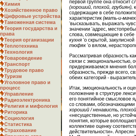
первой группе она относит с
Химия
(хороший, плохой, грубиян),
Хозяйственное право
содержащие в себе положите
Цифровые устройства
характеристик
(мать-и-
мачех
Таможенная система
'высказывать, выражать чувс
Теория государства и
значении 'адрес, местопребыв
права
слова, совмещающие в себе 
кухня
'о скрытой, закулисной
Теория организации
тюфяк
'о вялом, нерастороп
Теплотехника
Технология
Рассматривая образность как
Товароведение
связи с эмоциональностью, о
Транспорт
придерживаемся мнения боль
Трудовое право
образность, прежде всего, св
Туризм
обеих категорий - выразитель
Уголовное право и
Итак, эмоциональность и оце
процесс
положение в структуре лекси
Управление
его понятийное смысловое яд
Радиоэлектроника
со словами, обозначающими 
Религия и мифология
хороший / ненависть, плохой
Риторика
«несущественные, но устой
Социология
понятия, которые воплощают
Статистика
коллективе оценку соответс
Страхование
действительности». Апресян Ю