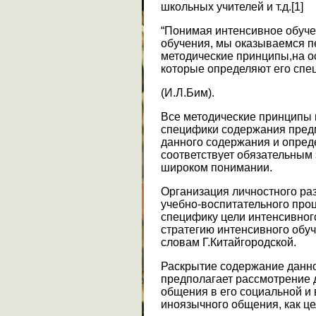
школьных учителей и т.д.[1]
“Понимая интенсивное обуче
обучения, мы оказываемся п
методические принципы,на о
которые определяют его спе
(И.Л.Бим).
Все методические принципы 
специфики содержания предм
данного содержания и опреде
соответствует обязательным
широком понимании.
Организация личностного ра
учебно-воспитательного проц
специфику цели интенсивног
стратегию интенсивного обу
словам Г.Китайгородской.
Раскрытие содержание данно
предполагает рассмотрение 
общения в его социальной и
иноязычного общения, как це