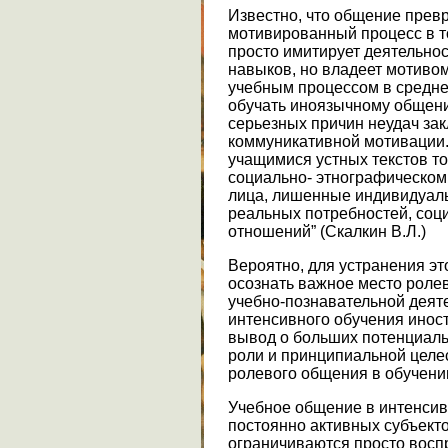
Известно, что общение превр
мотивированный процесс в т
просто имитирует деятельно
навыков, но владеет мотиво
учебным процессом в средне
обучать иноязычному общени
серьезных причин неудач зак
коммуникативной мотивации.
учащимися устных текстов то
социально- этнографическом 
лица, лишенные индивидуальн
реальных потребностей, соц
отношений” (Скалкин В.Л.)
Вероятно, для устранения эт
осознать важное место роле
учебно-познавательной деят
интенсивного обучения инос
вывод о больших потенциаль
роли и принципиальной целе
ролевого общения в обучени
Учебное общение в интенсив
постоянно активных субъект
ограничиваются просто восп