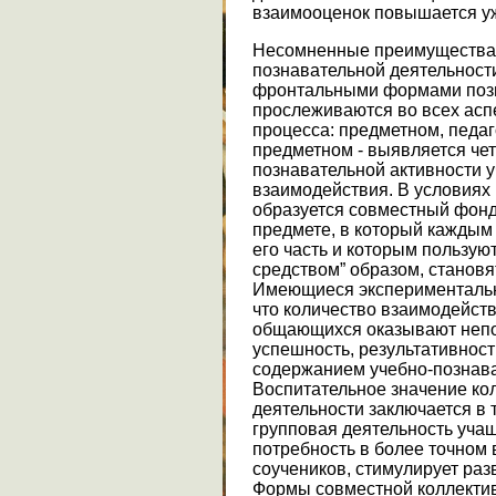
взаимооценок повышается уж
Несомненные преимущества 
познавательной деятельност
фронтальными формами позн
прослеживаются во всех асп
процесса: предметном, педаг
предметном - выявляется че
познавательной активности у
взаимодействия. В условиях
образуется совместный фон
предмете, в который каждым
его часть и которым пользую
средством” образом, становя
Имеющиеся экспериментальн
что количество взаимодейств
общающихся оказывают непо
успешность, результативнос
содержанием учебно-познава
Воспитательное значение ко
деятельности заключается в т
групповая деятельность уча
потребность в более точном 
соучеников, стимулирует раз
Формы совместной коллектив