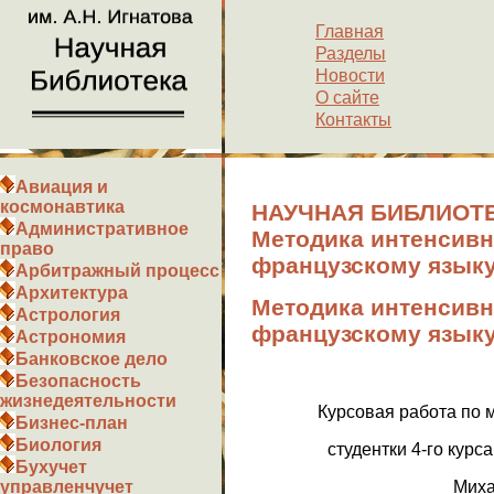
Главная
Разделы
Новости
О сайте
Контакты
Авиация и
космонавтика
НАУЧНАЯ БИБЛИОТЕ
Административное
Методика интенсивн
право
французскому язык
Арбитражный процесс
Архитектура
Методика интенсивн
Астрология
французскому язык
Астрономия
Банковское дело
Безопасность
жизнедеятельности
Курсовая работа по 
Бизнес-план
Биология
студентки 4-го курс
Бухучет
Миха
управленчучет