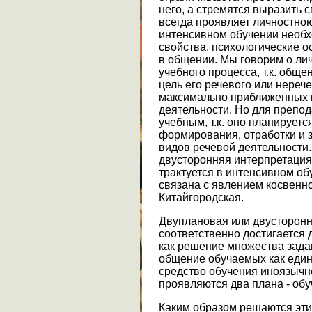
него, а стремятся выразить св
всегда проявляет личностною 
интенсивном обучении необх
свойства, психологические 
в общении. Мы говорим о ли
учебного процесса, т.к. общ
цель его речевого или нереч
максимально приближенных к
деятельности. Но для препо
учебным, т.к. оно планируетс
формирования, отработки и 
видов речевой деятельности.
двусторонняя интерпретация
трактуется в интенсивном об
связана с явлением косвенно
Китайгородская.
Двуплановая или двусторонн
соответственно достигается
как решение множества зада
общение обучаемых как един
средство обучения иноязычн
проявляются два плана - об
Каким образом решаются эти