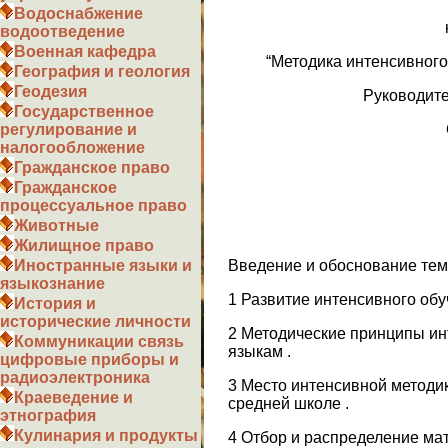
Водоснабжение
водоотведение
Военная кафедра
“Методика интенсивного
География и геология
Геодезия
Руководите
Государственное
регулирование и
налогообложение
Гражданское право
Гражданское
процессуальное право
Животные
Жилищное право
Введение и обоснование тем
Иностранные языки и
языкознание
1 Развитие интенсивного об
История и
исторические личности
2 Методические принципы ин
Коммуникации связь
языкам .
цифровые приборы и
радиоэлектроника
3 Место интенсивной методи
Краеведение и
средней школе .
этнография
Кулинария и продукты
4 Отбор и распределение мат