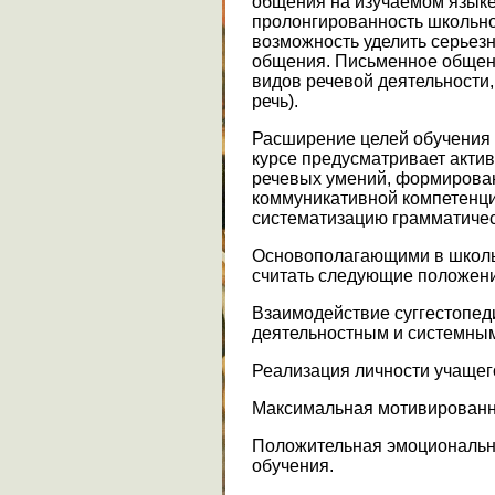
общения на изучаемом языке
пролонгированность школьног
возможность уделить серье
общения. Письменное общени
видов речевой деятельности,
речь).
Расширение целей обучения 
курсе предусматривает акти
речевых умений, формирован
коммуникативной компетенци
систематизацию грамматичес
Основополагающими в школь
считать следующие положен
Взаимодействие суггестопед
деятельностным и системным
Реализация личности учащег
Максимальная мотивированно
Положительная эмоциональн
обучения.