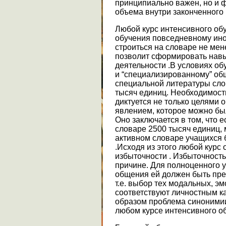
принципиально важен, но и 
объема внутри законченного 
Любой курс интенсивного об
обучения повседневному ин
строиться на словаре не мен
позволит сформировать навы
деятельности .В условиях об
и “специализированному” об
специальной литературы сло
тысяч единиц. Необходимост
диктуется не только целями 
явлением, которое можно бы
Оно заключается в том, что 
словаре 2500 тысяч единиц, 
активном словаре учащихся 
.Исходя из этого любой курс
избыточности . Избыточность
причине. Для полноценного у
общения ей должен быть пре
т.е. выбор тех модальных, э
соответствуют личностным к
образом проблема синонимии
любом курсе интенсивного о