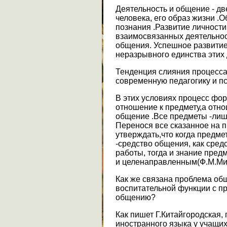
Деятельность и общение - д
человека, его образ жизни .
познания .Развитие личности
взаимосвязанных деятельнос
общения. Успешное развитие
неразрывного единства этих 
Тенденция слияния процесса
современную педагогику и п
В этих условиях процесс фор
отношение к предмету,а отно
общение .Все предметы -лиш
Перенося все сказанное на 
утверждать,что когда предме
-средство общения, как сред
работы, тогда и знание пре
и целенаправленным(Ф.М.Ми
Как же связана проблема общ
воспитательной функции с п
общению?
Как пишет Г.Китайгородская, 
иностранного языка у учащи