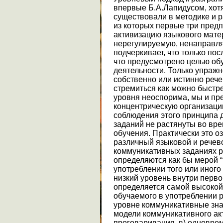
впервые Б.А.Лапидусом, хот
существовали в методике и 
из которых первые три пред
активизацию языкового мате
нерегулируемую, ненаправл
подчеркивает, что только пос
что предусмотрено целью об
деятельности. Только упражн
собственно или истинно реч
стремиться как можно быстре
уровня неоспорима, мы и пр
концентрическую организаци
соблюдения этого принципа 
заданий не растянуты во вр
обучения. Практически это оз
различный языковой и речев
коммуникативных заданиях р
определяются как бы мерой 
употреблении того или иног
низкий уровень внутри перв
определяется самой высокой
обучаемого в употреблении 
уровне коммуникативные зна
модели коммуникативного акта
проговаривания, в) одновре