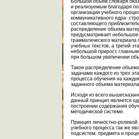
Большой объем словаря оказ
и реализуемым благодаря по
организации учебного проце
коммуникативного ядра- стро
составляющего приблизительн
распределение объема матер
предусматривает небольшое 
грамматического материала 
учебных текстов, а третий э
небольшой прирост, главным
при большом увеличении объ
Такое распределение объема
задачами каждого из трех эт
процесса обучения на каждо
заданного объема материала
Исходя из всего вышесказанн
данный принцип является од
построении содержания обуч
методической системе.
Принцип личностно-ролевой 
учебного процесса так же я
подсистем: предмета и проце