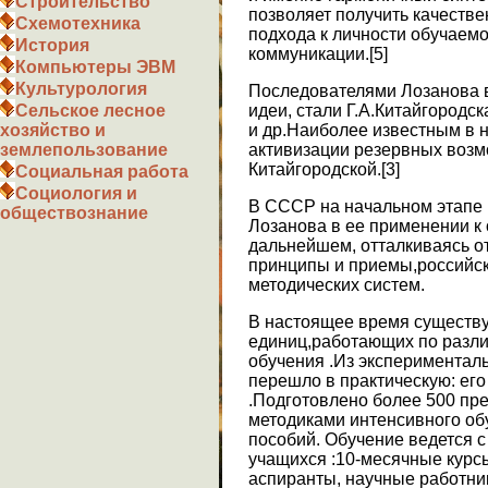
Строительство
позволяет получить качестве
Схемотехника
подхода к личности обучаемо
История
коммуникации.[5]
Компьютеры ЭВМ
Культурология
Последователями Лозанова в
идеи, стали Г.А.Китайгородск
Сельское лесное
и др.Наиболее известным в 
хозяйство и
активизации резервных возмо
землепользование
Китайгородской.[3]
Социальная работа
Социология и
В СССР на начальном этапе 
обществознание
Лозанова в ее применении к
дальнейшем, отталкиваясь от
принципы и приемы,российск
методических систем.
В настоящее время существу
единиц,работающих по разл
обучения .Из экспериментал
перешло в практическую: ег
.Подготовлено более 500 п
методиками интенсивного об
пособий. Обучение ведется 
учащихся :10-месячные курс
аспиранты, научные работн