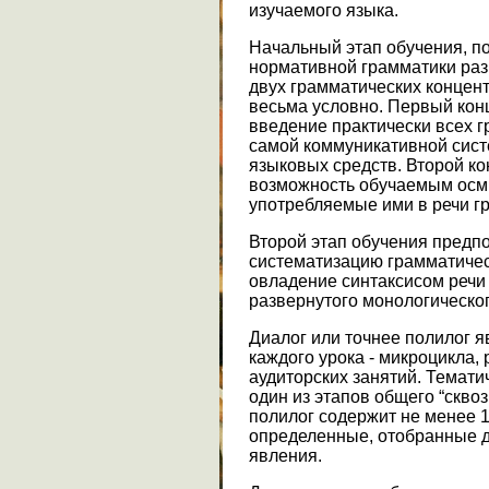
изучаемого языка.
Начальный этап обучения, п
нормативной грамматики разг
двух грамматических концент
весьма условно. Первый конц
введение практически всех 
самой коммуникативной сист
языковых средств. Второй ко
возможность обучаемым осм
употребляемые ими в речи г
Второй этап обучения предп
систематизацию грамматичес
овладение синтаксисом речи 
развернутого монологическог
Диалог или точнее полилог 
каждого урока - микроцикла, 
аудиторских занятий. Тематич
один из этапов общего “сквоз
полилог содержит не менее 1
определенные, отобранные д
явления.