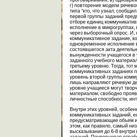
г) повторение модели речево
типа “кто, что узнал, сообщил
первой группы заданий предп
отборе единиц коммуникатив
исполнение в микрогруппах, 
через выборочный опрос. И, 
коммуникативное задание, ко
одновременное исполнение в
состоявшегося акта деятельн
вынужденности учащегося в 
заданного учебного материал
третьему уровню. Тогда, тот
коммуникативных заданиях п
уровень второй группы комму
лишь направляют речевую де
уровне учащиеся могут твор
материалом, свободно прояв
личностные способности, инте
Внутри этих уровней, особен
коммуникативных заданий, е
предусматривающие объем и
этом, как правило, самый низ
высказывания до 6-8 внутри
заданий. Поуровневая отраб