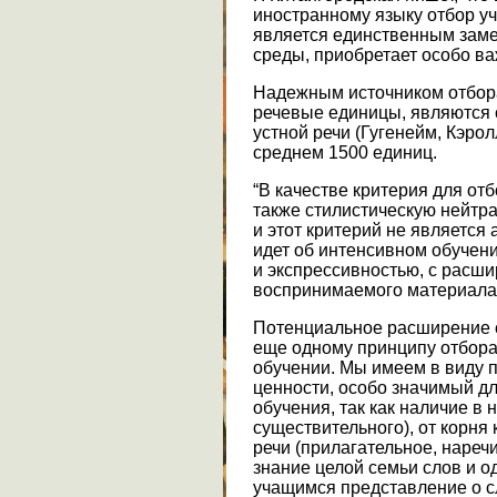
иностранному языку отбор у
является единственным заме
среды, приобретает особо ва
Надежным источником отбора
речевые единицы, являются
устной речи (Гугенейм, Кэролл
среднем 1500 единиц.
“В качестве критерия для от
также стилистическую нейтра
и этот критерий не является
идет об интенсивном обучен
и экспрессивностью, с расш
воспринимаемого материала.”
Потенциальное расширение с
еще одному принципу отбора
обучении. Мы имеем в виду 
ценности, особо значимый дл
обучения, так как наличие в
существительного), от корня 
речи (прилагательное, наречи
знание целой семьи слов и о
учащимся представление о с