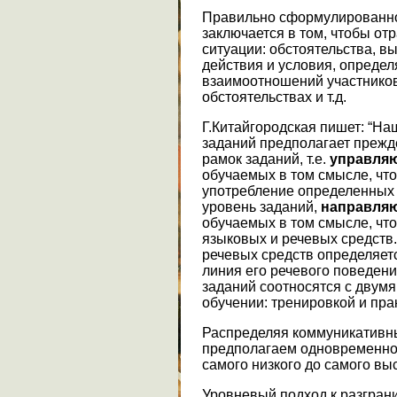
Правильно сформулированно
заключается в том, чтобы от
ситуации: обстоятельства, 
действия и условия, опреде
взаимоотношений участнико
обстоятельствах и т.д.
Г.Китайгородская пишет: “Н
заданий предполагает прежде
рамок заданий, т.е.
управля
обучаемых в том смысле, чт
употребление определенных 
уровень заданий,
напра
в
ля
обучаемых в том смысле, чт
языковых и речевых средств
речевых средств определяетс
линия его речевого поведен
заданий соотносятся с двумя
обучении: тренировкой и пра
Распределяя коммуникативны
предполагаем одновременно 
самого низкого до самого выс
Уровневый подход к разгра