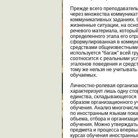
Прежде всего преподавател
через множества коммуникат
коммуникативных заданиях. 
жизненные ситуации, на осно
речевого материала, который
определенного этапа его отр
сформулированная в коммун
средствами общеизвестными 
используется “багаж” всей г
соотносится с реальными усл
эталонов поведения и средс
тому же нельзя не учитыват
обучаемых.
Личностно-ролевая организа
характеризует лишь одну сто
единства, складывающегося
образом организационного у
обучения. Анализ многочисл
по иностранным языкам показ
объема, отбора и организац
обучения. Можно утверждать,
предмета и процесса впервы
курсах обучения иностранны