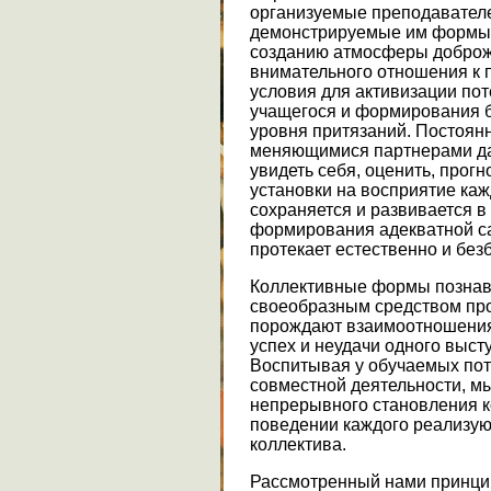
организуемые преподавателе
демонстрируемые им формы 
созданию атмосферы доброж
внимательного отношения к 
условия для активизации по
учащегося и формирования б
уровня притязаний. Постоян
меняющимися партнерами да
увидеть себя, оценить, прог
установки на восприятие каж
сохраняется и развивается в
формирования адекватной с
протекает естественно и без
Коллективные формы познава
своеобразным средством про
порождают взаимоотношения 
успех и неудачи одного выст
Воспитывая у обучаемых пот
совместной деятельности, м
непрерывного становления ко
поведении каждого реализую
коллектива.
Рассмотренный нами принци