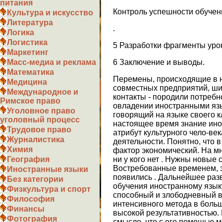
питания
Контроль успешности обучен
Культура и искусство
Литература
.
Логика
Логистика
5 Разработки фрагменты урок
Маркетинг
6 Заключение и выводы.
Масс-медиа и реклама
Математика
Перемены, происходящие в 
Медицина
совместных предприятий, ш
Международное и
контакты - породили потреб
Римское право
овладении иностранными язы
Уголовное право
говорящий на языке своего кл
уголовный процесс
настоящее время знание инос
Трудовое право
атрибут культурного чело-ве
Журналистика
деятельности. Понятно, что 
Химия
фактор экономический. На м
ни у кого нет . Нужны новые 
География
Востребованные временем, 
Иностранные языки
появились . Дальнейшее раз
Без категории
обучения иностранному язык
Физкультура и спорт
способный и злободневный в
Философия
интенсивного метода в боль
Финансы
высокой результативностью. 
Фотография
смысле, что с его помощью мо