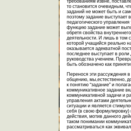
требованиям извне, поставл
то становится очевидным, чт
заданий не может быть и са
поэтому задание выступает в
педагогического управления 
функцию задание может выпол
обретя свойства внутреннего
деятельности. И лишь в том 
которой учащийся реально н
оказывается адекватной пос
последнее выступает в роли 
руководства учением. Превр
быть обозначено как приняти
Перенося эти рассуждения в
общению, мы,естественно, д
к понятию “задание” и полаг
коммуникативное задание вк
коммуникативной задачи и р
управления актами деятельн
ситуации и является стимулом
себя (в свою формулировку)
действия, мотив данного дей
таком понимании коммуника
рассматриваться как эквивал