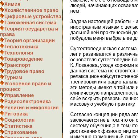
Химия
людей, начинающих осваива
Хозяйственное право
нем .
Цифровые устройства
Задача настоящей работы - 
Таможенная система
иностранным языкам с целью
Теория государства и
дальнейшей практической де
права
побудила меня выбрать ее дл
Теория организации
Теплотехника
Суггестопедическая система
Технология
лет и развивается в различ
Товароведение
основателя суггестопедии бо
К. Лозанова, уходя корнями 
Транспорт
данная система не строится 
Трудовое право
релаксационной,суггестивной
Туризм
тренировки или рациональны
Уголовное право и
эти методы имеют в той или
процесс
клиническую направленность 
Управление
себе вскрыть резервы лично
Радиоэлектроника
массовую учебную практику.
Религия и мифология
Риторика
Согласно концепции ряда авт
заключается не в том,что он
Социология
систему обучения,а в том,чт
Статистика
достижениях физиологии,псих
Страхование
и именно гармоничный синте