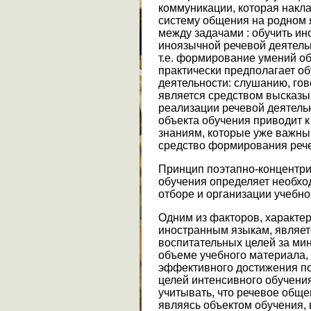
коммуникации, которая нак
систему общения на родном 
между задачами : обучить и
иноязычной речевой деятельн
т.е. формирование умений о
практически предполагает о
деятельности: слушанию, гов
является средством высказы
реализации речевой деятельн
объекта обучения приводит 
знаниям, которые уже важны 
средство формирования реч
Принцип поэтапно-концентри
обучения определяет необхо
отборе и организации учебно
Одним из факторов, характе
иностранным языкам, являет
воспитательных целей за ми
объеме учебного материала, 
эффективного достижения по
целей интенсивного обучени
учитывать, что речевое обще
являясь объектом обучения, в