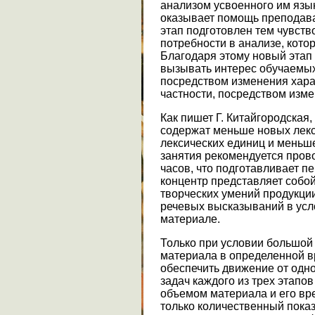
анализом усвоенного им язы
оказывает помощь преподават
этап подготовлен тем чувст
потребности в анализе, кото
Благодаря этому новый этап
вызывать интерес обучаемых,
посредством изменения хара
частности, посредством изме
Как пишет Г. Китайгородская,
содержат меньше новых лекс
лексических единиц и меньш
занятия рекомендуется пров
часов, что подготавливает пе
концентр представляет собо
творческих умений продукци
речевых высказываний в усл
материале.
Только при условии большой
материала в определенной 
обеспечить движение от одно
задач каждого из трех этапо
объемом материала и его вре
только количественный пока