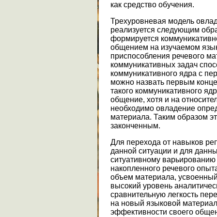
как средство обучения.
Трехуровневая модель овла
реализуется следующим обра
формируется коммуникативн
общением на изучаемом язык
приспособления речевого м
коммуникативных задач спо
коммуникативного ядра с пер
можно назвать первым конце
такого коммуникативного яд
общение, хотя и на относите
необходимо овладение опре
материала. Таким образом эт
законченным.
Для перехода от навыков ре
данной ситуации и для данны
ситуативному варьированию
накопленного речевого опыта
объем материала, усвоенный
высокий уровень аналитичес
сравнительную легкость пер
на новый языковой материал.
эффективности своего обще