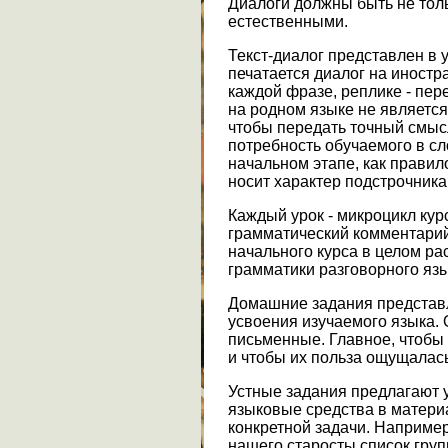
Диалоги должны быть не тол
естественными.
Текст-диалог представлен в
печатается диалог на иностр
каждой фразе, реплике - пер
на родном языке не является
чтобы передать точный смыс
потребность обучаемого в сл
начальном этапе, как правил
носит характер подстрочника
Каждый урок - микроцикл кур
грамматический комментари
начального курса в целом р
грамматики разговорного язы
Домашние задания представ
усвоения изучаемого языка. 
письменные. Главное, чтобы
и чтобы их польза ощущалас
Устные задания предлагают 
языковые средства в матери
конкретной задачи. Например
нашего старосты список гру