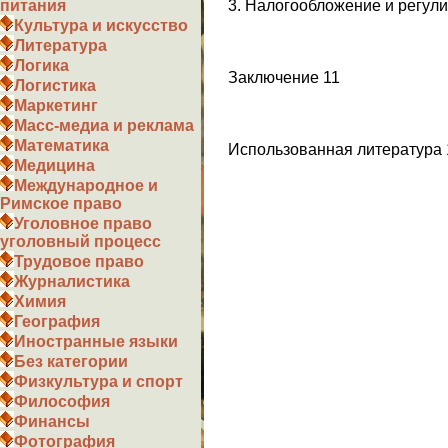
3. Налогообложение и регул
питания
Культура и искусство
Литература
Логика
Заключение 11
Логистика
Маркетинг
Масс-медиа и реклама
Математика
Использованная литература 
Медицина
Международное и
Римское право
Уголовное право
уголовный процесс
Трудовое право
Журналистика
Химия
География
Иностранные языки
Без категории
Физкультура и спорт
Философия
Финансы
Фотография