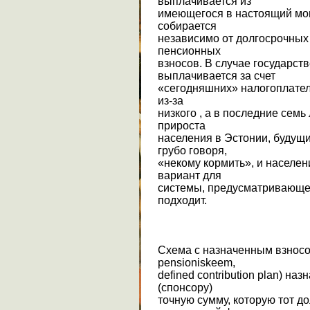
выплачивается из
имеющегося в настоящий мом
собирается
независимо от долгосрочных
пенсионных
взносов. В случае государст
выплачивается за счет
«сегодняшних» налогоплател
из-за
низкого , а в последние сем
прироста
населения в Эстонии, будущи
грубо говоря,
«некому кормить», и населен
вариант для
системы, предусматривающе
подходит.
Схема с назначенным взносо
pensioniskeem,
defined contribution plan) на
(спонсору)
точную сумму, которую тот д