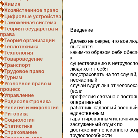
Химия
Хозяйственное право
Цифровые устройства
Таможенная система
Теория государства и
Введение
права
Теория организации
Далеко не секрет, что все лю
пытаются
Теплотехника
каким-то образом себя обеспе
Технология
к
Товароведение
существованию в нетрудоспо
Транспорт
люди хотят себя
Трудовое право
подстраховать на тот случай
Туризм
несчастный
Уголовное право и
случай вдруг лишат человека
процесс
(если
Управление
профессия связана с постоя
Радиоэлектроника
оперативный
работник, кадровый военный)
Религия и мифология
единственным
Риторика
гарантированным источником
Социология
заслуженный отдых по
Статистика
достижении пенсионного воз
Страхование
трудоспособности