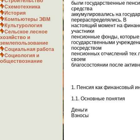
Строительство
были государственные пенси
Схемотехника
средства
История
аккумулировались на государ
Компьютеры ЭВМ
перераспределялись. В
настоящий момент на финан
Культурология
участники
Сельское лесное
пенсионные фонды, которые 
хозяйство и
государственными учреждени
землепользование
посредством
Социальная работа
пенсионных отчислений тех 
Социология и
своем
обществознание
благосостоянии после активн
1. Пенсия как финансовый и
1.1. Основные понятия
Деньги
Взносы