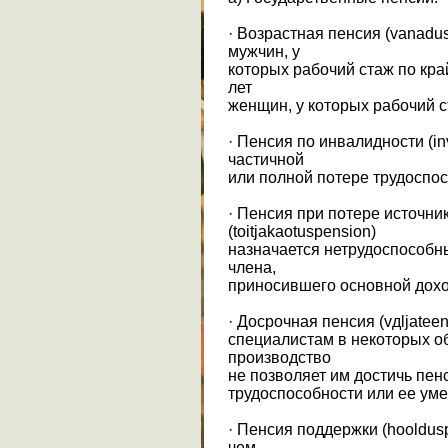
· Возрастная пенсия (vanadus
мужчин, у
которых рабочий стаж по кра
лет
женщин, у которых рабочий с
· Пенсия по инвалидности (in
частичной
или полной потере трудоспос
· Пенсия при потере источни
(toitjakaotuspension)
назначается нетрудоспособны
члена,
приносившего основной дохо
· Досрочная пенсия (vдljateen
специалистам в некоторых об
производство
не позволяет им достичь пен
трудоспособности или ее ум
· Пенсия поддержки (hooldusp
чем