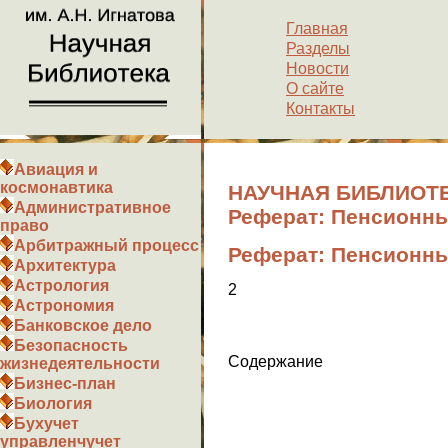
Главная
Разделы
Новости
О сайте
Контакты
Авиация и
космонавтика
НАУЧНАЯ БИБЛИОТЕ
Административное
Реферат: Пенсионны
право
Арбитражный процесс
Реферат: Пенсионны
Архитектура
Астрология
2
Астрономия
Банковское дело
Безопасность
Содержание
жизнедеятельности
Бизнес-план
Биология
Бухучет
управленчучет