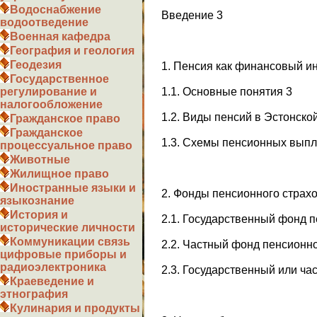
Водоснабжение
Введение 3
водоотведение
Военная кафедра
География и геология
Геодезия
1. Пенсия как финансовый и
Государственное
1.1. Основные понятия 3
регулирование и
налогообложение
1.2. Виды пенсий в Эстонско
Гражданское право
Гражданское
1.3. Схемы пенсионных выпл
процессуальное право
Животные
Жилищное право
Иностранные языки и
2. Фонды пенсионного страх
языкознание
История и
2.1. Государственный фонд 
исторические личности
Коммуникации связь
2.2. Частный фонд пенсионно
цифровые приборы и
радиоэлектроника
2.3. Государственный или ча
Краеведение и
этнография
Кулинария и продукты