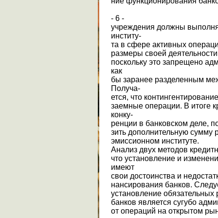
ние функционирования банко
- 6 -
учреждения должны выполня
институ-
та в сфере активных операци
размеры своей деятельности,
поскольку это запрещено ад
как
бы заранее разделенным ме
Получа-
ется, что контингентировани
заемные операции. В итоге 
конку-
ренции в банковском деле, п
зить дополнительную сумму 
эмиссионном институте.
Анализ двух методов кредитн
что установление и изменен
имеют
свои достоинства и недостат
нансирования банков. Следуе
установление обязательных 
банков является сугубо адми
от операций на открытом ры