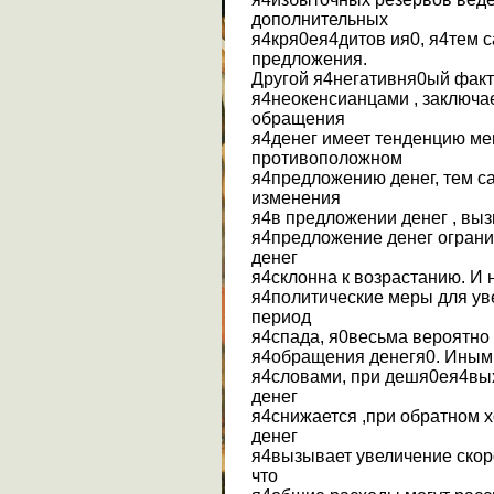
дополнительных
я4кря0ея4дитов ия0, я4тем 
предложения.
Другой я4негативня0ый фак
я4неокенсианцами , заключа
обращения
я4денег имеет тенденцию ме
противоположном
я4предложению денег, тем с
изменения
я4в предложении денег , выз
я4предложение денег ограни
денег
я4склонна к возрастанию. И 
я4политические меры для ув
период
я4спада, я0весьма вероятно
я4обращения денегя0. Иным
я4словами, при дешя0ея4вых
денег
я4снижается ,при обратном 
денег
я4вызывает увеличение скор
что