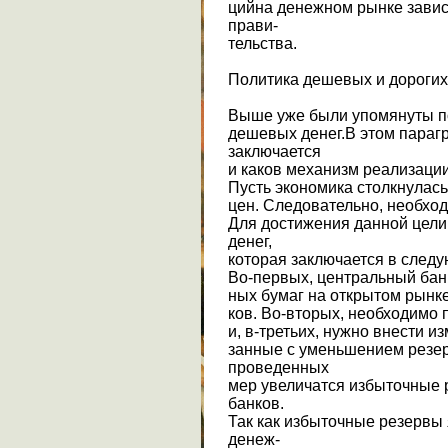
цийна денежном рынке завис
прави-
тельства.
Политика дешевых и дорогих
Выше уже были упомянуты по
дешевых денег.В этом парагр
заключается
и каков механизм реализации
Пусть экономика столкнулась
цен. Следовательно, необхо
Для достижения данной цел
денег,
которая заключается в след
Во-первых, центральный бан
ных бумаг на открытом рынке
ков. Во-вторых, необходимо 
и, в-третьих, нужно внести и
занные с уменьшением резер
проведенных
мер увеличатся избыточные
банков.
Так как избыточные резервы
денеж-