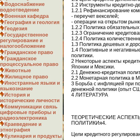
Водоснабжение
1.2 Инструменты кредитно-д
водоотведение
1.2.1 Рефинансирование ком
- переучет векселей;
Военная кафедра
- операции на открытом рынк
География и геология
1.2.2 Политика обязательных
Геодезия
1.2.3 Ограничение кредитов
Государственное
1.2.4 Политика количественн
регулирование и
1.3 Политика дешевых и доро
налогообложение
1.4 Позитивные и негативны
Гражданское право
политики.
Гражданское
2 Некоторые аспекты кредит
процессуальное право
Японии и Мексики.
Животные
2.1 Денежно-кредитная полит
Жилищное право
2.2 Монетарная политика в М
Иностранные языки и
3 Борьба с инфляцией при п
языкознание
денежной политики (опыт СШ
4 ЛИТЕРАТУРА
История и
исторические личности
Коммуникации связь
цифровые приборы и
ТЕОРЕТИЧЕСКИЕ АСПЕКТ
радиоэлектроника
ПОЛИТИКИя4.
Краеведение и
этнография
Цели кредитного регулирова
Кулинария и продукты