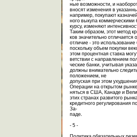
ные возможности, и наоборо
вносят изменения в указанны
например, покупают казначей
ного выкупа коммерческими 
курсу, изменяют интенсивност
Таким образом, этот метод к
ков значительно отличается 
отличие - это использование
поскольку объем покупки век
этом процентная ставка могу
ветствии с направлением пол
ческие банки, учитывая указ
должны внимательно следит
положением, не
допуская при этом ухудшения
Операции на открытом рынке
няться в США, Канаде и Вели
этих странах развитого рынк
кредитного регулирования п
За-
паде.
- 5 -
Политика обязательных резе