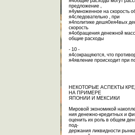
я4общие расходы могут расс
предложение ,
я4умноженное на скорость о
я4следовательно , при
я4политике дешя0ея4вых ден
скорость
я4обращения денежной массы
общие расходы
- 10 -
я4сокращяются, что противо
я4явление происходит при по
НЕКОТОРЫЕ АСПЕКТЫ КР
НА ПРИМЕРЕ
ЯПОНИИ И МЕКСИКИ
Мировой экономикой накопл
ния денежно-кредитных и фи
оценить их роль в общем де
под-
держания ликвидности рынк