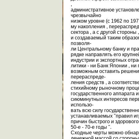
,
административное установле
чрезвычайно
низком уровне (с 1962 по 19
му накопления , перераспред
сектора , а с другой стороны
и создаваемый таким образо
позволя-
ли Центральному банку и пра
рядке направлять его крупн
индустрии и экспортных отра
литики - ни Банк Японии , ни
возможным оставить решени
перераспреде-
ления средств , а соответст
стихийному рыночному проце
государственного аппарата 
сиюминутных интересов перв
использо-
вать всю силу государствен
устанавливаемых "правил игр
причин быстрого и здорового
50-е - 70-е годы ".
Сходные черты можно обнару
денежной массой со стороны