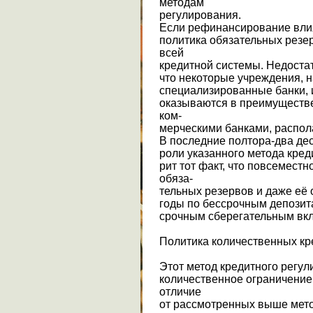
методам
регулирования.
Если рефинансирование влия
политика обязательных резер
всей
кредитной системы. Недостат
что некоторые учреждения, 
специализированные банки,
оказываются в преимуществ
ком-
мерческими банками, распо
В последние полтора-два д
роли указанного метода кред
рит тот факт, что повсемест
обяза-
тельных резервов и даже её 
годы по бессрочным депозита
срочным сберегательным вкл
Политика количественных кр
Этот метод кредитного регу
количественное ограничение
отличие
от рассмотренных выше мето