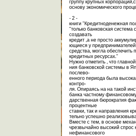
группу крупных корпораций,
основу экономического процв
- 2 -
книги "Кредитноденежная пол
"только банковская система 
создавать
кредит ,а не просто аккумул
ющиеся у предпринимателей
средства, могла обеспечить 
кредитных ресурсах."
Нужно отметить , что главно
ния банковской системы в Яп
послево-
енного периода была высока
контро-
ля. Опираясь на на такой ин
банка частному финансовому 
дарственная бюрократия фак
процентные
ставки, так и направления к
тельно успешно реализовыва
Вместе с тем, в основе меха
чрезвычайно высокий спрос 
нефинансового