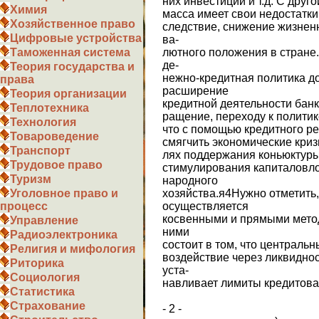
них инвестиций и т.д. С дру
Химия
масса имеет свои недостатки:
Хозяйственное право
следствие, снижение жизнен
Цифровые устройства
ва-
лютного положения в стране
Таможенная система
де-
Теория государства и
нежно-кредитная политика д
права
расширение
Теория организации
кредитной деятельности банко
Теплотехника
ращение, переходу к политик
Технология
что с помощью кредитного р
Товароведение
смягчить экономические криз
Транспорт
лях поддержания коньюктуры 
Трудовое право
стимулирования капиталовл
Туризм
народного
хозяйства.я4Нужно отметить
Уголовное право и
осуществляется
процесс
косвенными и прямыми мето
Управление
ними
Радиоэлектроника
состоит в том, что централь
Религия и мифология
воздействие через ликвидно
Риторика
уста-
Социология
навливает лимиты кредитова
Статистика
Страхование
- 2 -