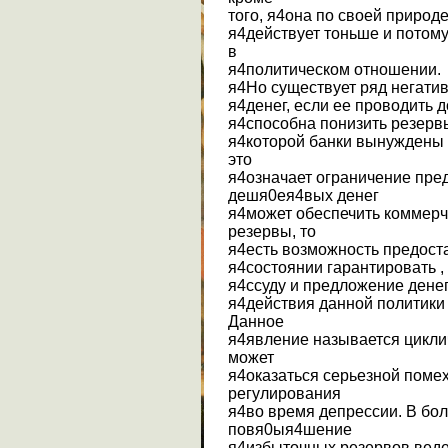
того, я4она по своей природе
я4действует тоньше и потом
в
я4политическом отношении.
я4Но существует ряд негати
я4денег, если ее проводить 
я4способна понизить резервы
я4которой банки вынуждены 
это
я4означает ограничение пре
дешя0ея4вых денег
я4может обеспечить коммер
резервы, то
я4есть возможность предоста
я4состоянии гарантировать ,
я4ссуду и предложение денег
я4действия данной политик
Данное
я4явление называется цикли
может
я4оказаться серьезной поме
регулирования
я4во время депрессии. В бо
повя0ыя4шение
я4избыточных резервов веде