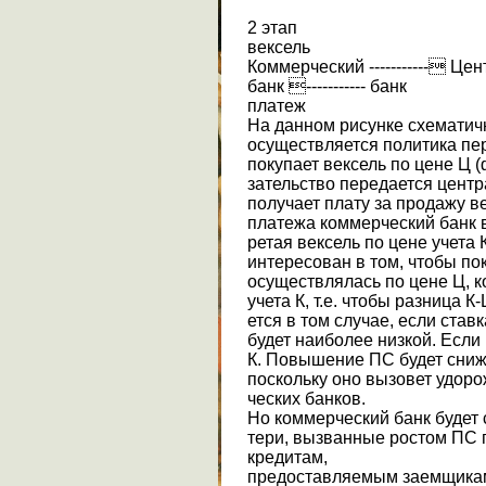
2 этап
вексель
Коммерческий ----------- Це
банк ----------- банк
платеж
На данном рисунке схематичн
осуществляется политика пе
покупает вексель по цене Ц (
зательство передается центр
получает плату за продажу в
платежа коммерческий банк в
ретая вексель по цене учета 
интересован в том, чтобы п
осуществлялась по цене Ц, к
учета К, т.е. чтобы разница 
ется в том случае, если ста
будет наиболее низкой. Если
К. Повышение ПС будет сниж
поскольку оно вызовет удор
ческих банков.
Но коммерческий банк будет 
тери, вызванные ростом ПС 
кредитам,
предоставляемым заемщикам 