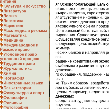
питания
я4Основополагающей целью 
Культура и искусство
я4является помощь экономик
Литература
я4производства, характериз
Логика
я4отсутствием инфляции. Кр
Логистика
я4изменении денежного пре
Маркетинг
я4совокупного об'ема произв
Центральный банк главный, н
Масс-медиа и реклама
лирования. Существует целы
Математика
Осуществляя кредитное регу
Медицина
следующие цели: воздейству
Международное и
коммер-
Римское право
ческих банков и направляя 
Уголовное право
сок-
уголовный процесс
ращение кредитования эконом
Трудовое право
стабильного развития внутр
Журналистика
денежно-
Химия
го обращения, поддержки на
География
рын-
ке. Таким образом, воздейств
Иностранные языки
лее глубоких стратегических 
Без категории
целом. Например, недостато
Физкультура и спорт
денежных
Философия
средств затрудняет осуществ
Финансы
внутрен-
Фотография