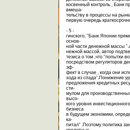
косвенный контроль , Банк п
вмеша-
тельству в процессы на рынк
первую очередь краткосрочно
- 5 -
гинского, "Банк Японии пря
основ-
ной части денежной массы ".
нежной массой, автор подтв
тезиса о том ,что "попытки 
посредством регуляторов д
эф-
фект в случае , когда они и
хода из спада".Понижение у
предложения кредитных ресу
сти-
мулом для производственных
высо-
кого уровня инвестиционног
бизнеса
в будущем экономики, опред
ка-
питал" .Поэтому политика з
кредитных