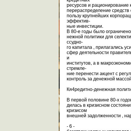
ресурсов и рационирование 
перераспределение средств о
пользу крупнейших корпорац
эффектив-
ные инвестиции.
В 80-е годы было ограничено
нежной политики для селект
ссудно-
го капитала , прилагались у
сфер деятельности правите
и
институтов, а в макроэконо
стремле-
ние перенести акцент с регу
контроль за денежной массо
Кя4редитно-денежная полити
В первой половине 80-х годо
дилась в кризисном состоян
кризисом
внешней задолженности , н
- 6 -