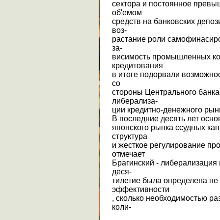
сектора и постоянное превы
об'емом
средств на банковских депо
воз-
растание роли самофинасир
за-
висимость промышленных ко
кредитования
в итоге подорвали возможно
со
стороны Центрального банка 
либерализа-
ции кредитно-денежного рын
В последние десять лет осн
японского рынка ссудных ка
структура
и жесткое регулирование про
отмечает
Брагинский - либерализация
деся-
тилетие была определена не
эффективности
, сколько необходимостью р
коли-