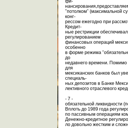
фи-
нансирования,предоставляем
"потолком" (максимальной с
конг-
рессом ежегодно при рассмо
Кредит-
ные рестрикции обеспечивал
регулированием
финансовых операций мексик
особенно
в форме режима "обязательн
до
недавнего времени. Помимо
для
мексиканских банков был ув
специаль-
ных депозитов в Банке Мекси
лективного отраслевого кре
- 7 -
обязательной ликвидности (
Вплоть до 1989 года регули
по пассивным операциям ком
Денежно-кредитное регулиро
ло довольно жестким и сло