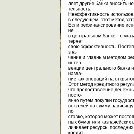
ляет другие банки вносить н
тельность.
Неэффективность использова
в следующем: этот метод зат
Если рефинансирование испо
не
в центральном банке, то ука
теряет
свою эффективность. Постеп
зна-
чение и главным методом ре
интер-
венции центрального банка 
назва-
ние как операций на открыто
Этот метод кредитного регул
что предоставление денежны
посто-
янно путем покупки государс
векселей на сумму, зависящ
по
ставке, которая может посто
ных бумаг или казначейских 
личивает ресурсы последних
кредит-