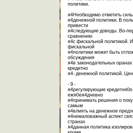
политики.
я4Необходимо отметить силь
я4денежной политики. В пол
привести
я4следующие доводы. Во-пер
сравнению
я4с фискальной политикой. И
фискальной
я4политики может быть отлож
обсуждения
я4в законодательных оранах 
кредитно
я4- денежной политикой. Цен
- 9 -
я4регулирующие кредитня0о 
ежя0ея4дневно
я4принимать решения о поку
самым
я4влиять на денежное предл
я4немаловажный аспект связа
странах
я4данная политика изолиров
кроме