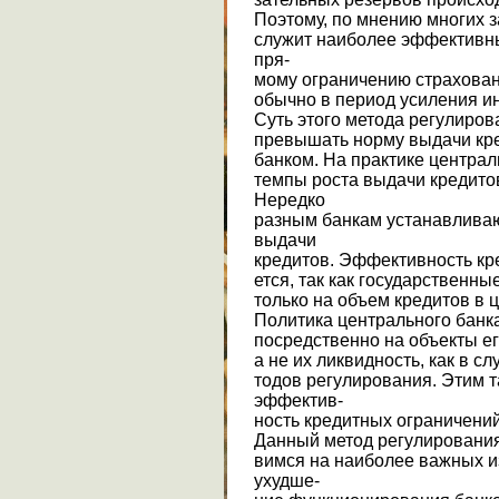
Поэтому, по мнению многих 
служит наиболее эффективн
пря-
мому ограничению страхован
обычно в период усиления и
Суть этого метода регулиров
превышать норму выдачи кр
банком. На практике центра
темпы роста выдачи кредито
Нередко
разным банкам устанавлива
выдачи
кредитов. Эффективность кр
ется, так как государственн
только на объем кредитов в це
Политика центрального банка
посредственно на объекты ег
а не их ликвидность, как в с
тодов регулирования. Этим 
эффектив-
ность кредитных ограничений
Данный метод регулирования
вимся на наиболее важных из
ухудше-