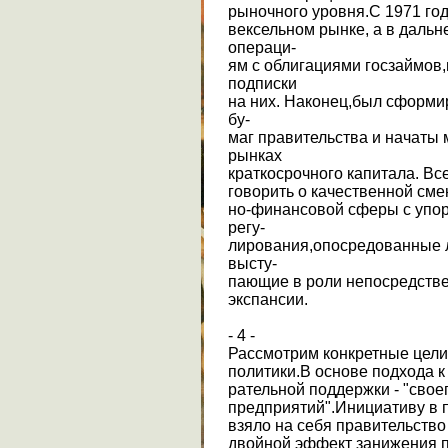
рыночного уровня.С 1971 го
вексельном рынке, а в даль
операци-
ям с облигациями госзаймов,
подписки
на них. Наконец,был сформи
бу-
маг правительства и начаты
рынках
краткосрочного капитала. Вс
говорить о качественной сме
но-финансовой сферы с упор
регу-
лирования,опосредованные 
высту-
пающие в роли непосредстве
экспансии.
- 4 -
Рассмотрим конкретные цели
политики.В основе подхода к
рательной поддержки - "свое
предприятий".Инициативу в
взяло на себя правительство
двойной эффект занижения п