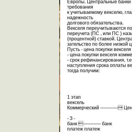
Европы. Центральные банки
требования
к учитываемому векселю, гл
надежность
долгового обязательства.
Векселя переучитываются по 
переучета (ПС , или ПС ) на
(процентной) ставкой. Центр
зательство по более низкой 
Пусть - цена покупки вексел
- цена покупки векселя комм
- срок рефинансирования, т.е
наступления срока оплаты ве
тогда получим:
1 этап
вексель
Коммерческий ------------ Ц
- 3 -
банк ------------ банк
платеж платеж