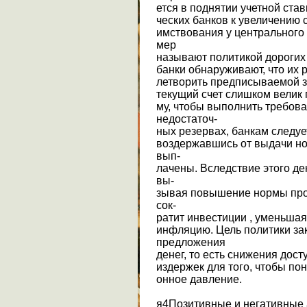
ется в поднятии учетной ста
ческих банков к увеличению 
имствования у центрального
мер
называют политикой дорогих 
банки обнаруживают, что их 
летворить предписываемой за
текущий счет слишком велик 
му, чтобы выполнить требов
недостаточ-
ных резервах, банкам следует
воздержавшись от выдачи нов
вып-
лачены. Вследствие этого д
вы-
зывая повышение нормы проц
сок-
ратит инвестиции , уменьша
инфляцию. Цель политики за
предложения
денег, то есть снижения дост
издержек для того, чтобы по
онное давление.
я4Позитивные и негативные 