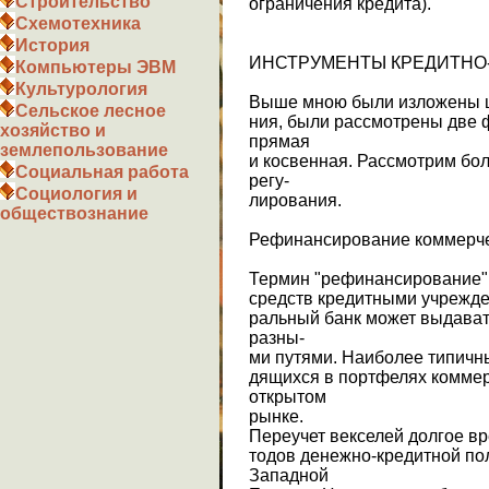
Строительство
ограничения кредита).
Схемотехника
История
ИНСТРУМЕНТЫ КРЕДИТНО
Компьютеры ЭВМ
Культурология
Выше мною были изложены це
Сельское лесное
ния, были рассмотрены две 
хозяйство и
прямая
землепользование
и косвенная. Рассмотрим бо
Социальная работа
регу-
Социология и
лирования.
обществознание
Рефинансирование коммерче
Термин "рефинансирование"
средств кредитными учрежде
ральный банк может выдават
разны-
ми путями. Наиболее типичны
дящихся в портфелях коммер
открытом
рынке.
Переучет векселей долгое в
тодов денежно-кредитной по
Западной