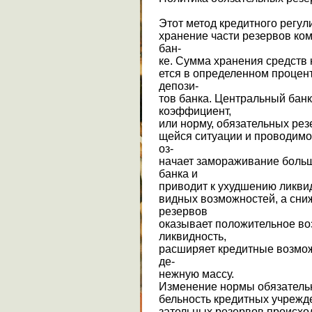
Этот метод кредитного регу
хранение части резервов ко
бан-
ке. Сумма хранения средств 
ется в определенном процен
депози-
тов банка. Центральный бан
коэффициент,
или норму, обязательных рез
щейся ситуации и проводим
оз-
начает замораживание больш
банка и
приводит к ухудшению ликви
видных возможностей, а сни
резервов
оказывает положительное во
ликвидность,
расширяет кредитные возмож
де-
нежную массу.
Изменение нормы обязательн
бельность кредитных учрежде
зательных резервов происхо