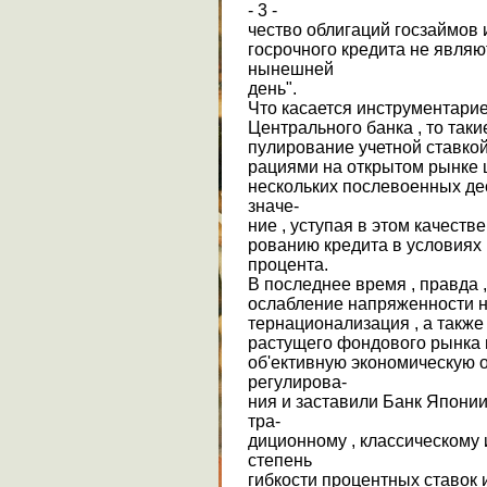
- 3 -
чество облигаций госзаймов 
госрочного кредита не явля
нынешней
день".
Что касается инструментари
Центрального банка , то таки
пулирование учетной ставкой
рациями на открытом рынке 
нескольких послевоенных де
значе-
ние , уступая в этом качест
рованию кредита в условиях
процента.
В последнее время , правда 
ослабление напряженности на
тернационализация , а также
растущего фондового рынка 
об'ективную экономическую 
регулирова-
ния и заставили Банк Япони
тра-
диционному , классическому
степень
гибкости процентных ставок 