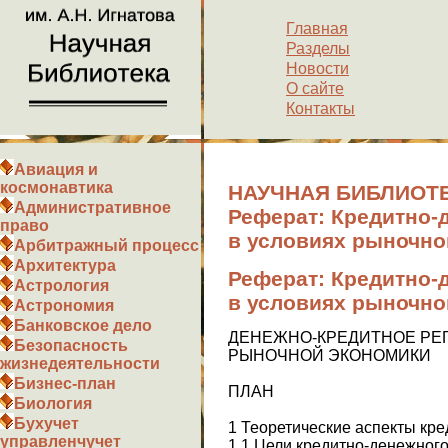
Главная
Разделы
Новости
О сайте
Контакты
Авиация и
космонавтика
НАУЧНАЯ БИБЛИОТЕ
Административное
Реферат: Кредитно-
право
в условиях рыночно
Арбитражный процесс
Архитектура
Реферат: Кредитно-
Астрология
в условиях рыночно
Астрономия
Банковское дело
ДЕНЕЖНО-КРЕДИТНОЕ РЕ
Безопасность
РЫНОЧНОЙ ЭКОНОМИКИ
жизнедеятельности
Бизнес-план
ПЛАН
Биология
Бухучет
1 Теоретические аспекты кр
управленчучет
1.1 Цели кредитно-денежного