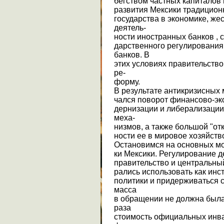
бегством частных капиталов 
развития Мексики традицион
государства в экономике, ж
деятель-
ности иностранных банков , 
дарственного регулирования
банков. В
этих условиях правительств
ре-
форму.
В результате антикризисных 
чался поворот финансово-эк
дернизации и либерализации
меха-
низмов, а также большой "от
ности ее в мировое хозяйств
Остановимся на основных мо
ки Мексики. Регулирование 
правительство и центральный 
рались использовать как инс
политики и придерживаться
масса
в обращении не должна была
раза
стоимость официальных инв