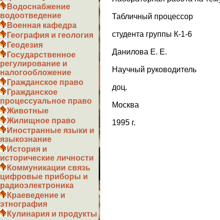
Водоснабжение
водоотведение
Табличный процессор
Военная кафедра
студента группы К-1-6
География и геология
Геодезия
Данилова Е. Е.
Государственное
регулирование и
Научный руководитель
налогообложение
Гражданское право
доц.
Гражданское
процессуальное право
Москва
Животные
Жилищное право
1995 г.
Иностранные языки и
языкознание
История и
исторические личности
Коммуникации связь
цифровые приборы и
радиоэлектроника
Краеведение и
этнография
Кулинария и продукты