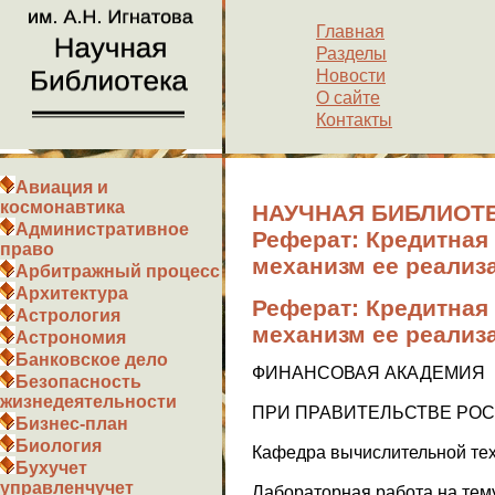
Главная
Разделы
Новости
О сайте
Контакты
Авиация и
космонавтика
НАУЧНАЯ БИБЛИОТЕ
Административное
Реферат: Кредитная 
право
механизм ее реализ
Арбитражный процесс
Архитектура
Реферат: Кредитная 
Астрология
механизм ее реализ
Астрономия
Банковское дело
ФИНАНСОВАЯ АКАДЕМИЯ
Безопасность
жизнедеятельности
ПРИ ПРАВИТЕЛЬСТВЕ РО
Бизнес-план
Биология
Кафедра вычислительной те
Бухучет
управленчучет
Лабораторная работа на тем