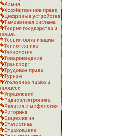
Химия
Хозяйственное право
Цифровые устройства
Таможенная система
Теория государства и
права
Теория организации
Теплотехника
Технология
Товароведение
Транспорт
Трудовое право
Туризм
Уголовное право и
процесс
Управление
Радиоэлектроника
Религия и мифология
Риторика
Социология
Статистика
Страхование