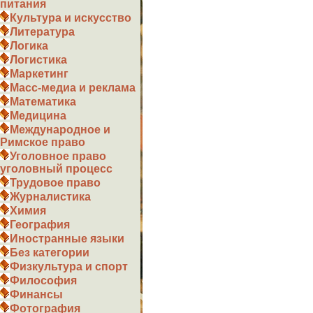
питания
Культура и искусство
Литература
Логика
Логистика
Маркетинг
Масс-медиа и реклама
Математика
Медицина
Международное и
Римское право
Уголовное право
уголовный процесс
Трудовое право
Журналистика
Химия
География
Иностранные языки
Без категории
Физкультура и спорт
Философия
Финансы
Фотография