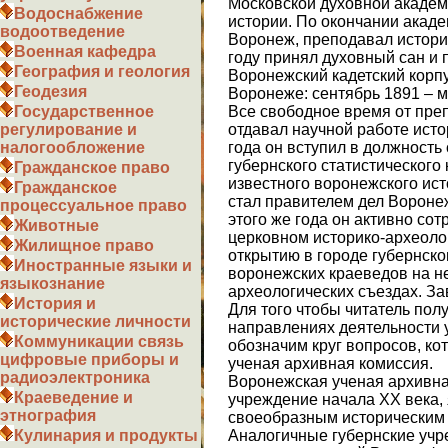
Московской духовной академ
Водоснабжение
истории. По окончании акаде
водоотведение
Воронеж, преподавал истори
Военная кафедра
году принял духовный сан и 
География и геология
Воронежский кадетский корпу
Геодезия
Воронеже: сентябрь 1891 – м
Все свободное время от пре
Государственное
отдавал научной работе исто
регулирование и
года он вступил в должность
налогообложение
губернского статистического 
Гражданское право
известного воронежского ист
Гражданское
стал правителем дел Воронеж
процессуальное право
этого же года он активно со
Животные
церковном историко-археоло
Жилищное право
открытию в городе губернског
Иностранные языки и
воронежских краеведов на н
языкознание
археологических съездах. З
История и
Для того чтобы читатель пол
исторические личности
направлениях деятельности 
Коммуникации связь
обозначим круг вопросов, к
цифровые приборы и
ученая архивная комиссия.
радиоэлектроника
Воронежская ученая архивна
Краеведение и
учреждение начала ХХ века,
этнография
своеобразным историческим
Аналогичные губернские учр
Кулинария и продукты