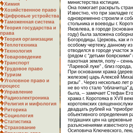
министерства юстиции.
Химия
Она помогает раскрыть стран
Хозяйственное право
Известно, что при закладке 
Цифровые устройства
одновременно строили и соб
Таможенная система
стольника и воеводы г. Кор
Теория государства и
Яковлева, в городе (основан
права
году) была заложена соборн
Теория организации
Богородицы. Церковь, как и г
особому чертежу, данному и
Теплотехника
отводился в городе участок 
Технология
(рядом с “детьми боярскими” 
Товароведение
пахотная земля, попу – сенны
Транспорт
“Ларевой луке” , близ города
Трудовое право
При основании храма (дерев
Туризм
железом) царь Алексей Миха
Уголовное право и
ризы” . Через несколько лет 
процесс
не во что стало “облачитца” 
Управление
была, -- замечает Стефан Ег
Радиоэлектроника
храма г. Коротояка в ХVII век
коротоякских священнослуж
Религия и мифология
двадцать рублей на “приобре
Риторика
объективного определения р
Социология
тогдашних цен на церковные 
Статистика
разъяснениями известного р
Страхование
Осиповича Ключевского, лекц