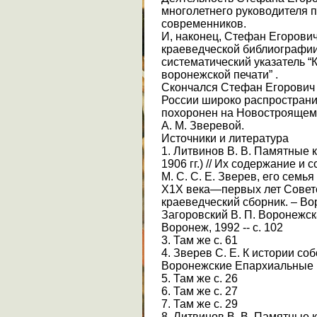
многолетнего руководителя 
современников.
И, наконец, Стефан Егорови
краеведческой библиографии 
систематический указатель “
воронежской печати” .
Скончался Стефан Егорович З
России широко распространи
похоронен на Новостроящем
А. М. Зверевой.
Источники и литература
1. Литвинов В. В. Памятные 
1906 гг.) // Их содержание и 
М. С. С. Е. Зверев, его семь
Х1Х века—первых лет Советс
краеведческий сборник. – Воро
Загоровский В. П. Воронежск
Воронеж, 1992 -- с. 102
3. Там же с. 61
4. Зверев С. Е. К истории соб
Воронежские Епархиальные вед
5. Там же с. 26
6. Там же с. 27
7. Там же с. 29
8. Литвинов В. В. Памятные 