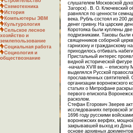
Строительство
слушателем Московской духо
Схемотехника
Загорск) . В. О. Ключевский о
История
равнялся по ценности семна
Компьютеры ЭВМ
века. Рубль состоял из 200 де
денег гривну. На царские ден
Культурология
Коротояка были куплены две 
Сельское лесное
подризниками. Таковы были 
хозяйство и
священников соборной церкв
землепользование
гарнизону и гражданскому на
Социальная работа
приходилось отбивать набеги
Социология и
Пристальный интерес проявл
обществознание
видной исторической фигуре 
-начала ХVIII вв. – епископу
выделялся Русской правосла
прославленных святителей. О
организации воронежского к
статьях о Митрофане раскры
первого епископа Воронежско
расколом.
Стефан Егорович Зверев акти
исследованиях петровской эп
1696 году русскими войсками
воронежских верфях, мощной
закрывавшей выход из Дона в
основе архивных документов 