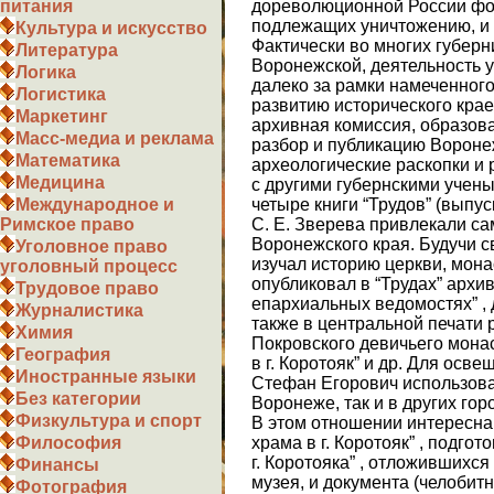
дореволюционной России фо
питания
подлежащих уничтожению, и 
Культура и искусство
Фактически во многих губерни
Литература
Воронежской, деятельность 
Логика
далеко за рамки намеченног
Логистика
развитию исторического кра
Маркетинг
архивная комиссия, образова
Масс-медиа и реклама
разбор и публикацию Вороне
Математика
археологические раскопки и 
Медицина
с другими губернскими учен
четыре книги “Трудов” (выпуски
Международное и
С. Е. Зверева привлекали с
Римское право
Воронежского края. Будучи 
Уголовное право
изучал историю церкви, мона
уголовный процесс
опубликовал в “Трудах” архи
Трудовое право
епархиальных ведомостях” , д
Журналистика
также в центральной печати 
Химия
Покровского девичьего монас
География
в г. Коротояк” и др. Для ос
Иностранные языки
Стефан Егорович использова
Без категории
Воронеже, так и в других гор
Физкультура и спорт
В этом отношении интересна 
храма в г. Коротояк” , подго
Философия
г. Коротояка” , отложившихся
Финансы
музея, и документа (челобитн
Фотография