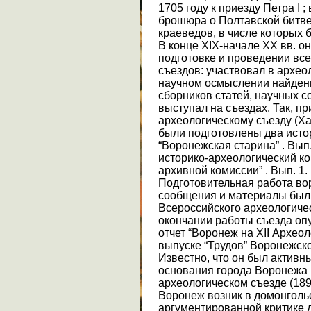
1705 году к приезду Петра I 
брошюра о Полтавской битве
краеведов, в числе которых 
В конце ХIХ-начале ХХ вв. о
подготовке и проведении вс
съездов: участвовал в археол
научном осмыслении найден
сборников статей, научных с
выступал на съездах. Так, пр
археологическому съезду (Ха
были подготовлены два исто
“Воронежская старина” . Вып
историко-археологический ко
архивной комиссии” . Вып. 1.
Подготовительная работа во
сообщения и материалы были
Всероссийского археологиче
окончании работы съезда оп
отчет “Воронеж на ХII Архео
выпуске “Трудов” Воронежск
Известно, что он был активн
основания города Воронежа и
археологическом съезде (1896
Воронеж возник в домонгольс
аргументированной критике 