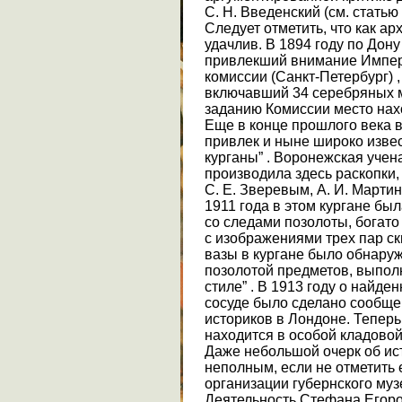
С. Н. Введенский (см. статью 
Следует отметить, что как а
удачлив. В 1894 году по Дон
привлекший внимание Импер
комиссии (Санкт-Петербург) 
включавший 34 серебряных мо
заданию Комиссии место нах
Еще в конце прошлого века 
привлек и ныне широко изве
курганы” . Воронежская учена
производила здесь раскопки,
С. Е. Зверевым, А. И. Марти
1911 года в этом кургане бы
со следами позолоты, богат
с изображениями трех пар с
вазы в кургане было обнаруж
позолотой предметов, выпол
стиле” . В 1913 году о найд
сосуде было сделано сообщ
историков в Лондоне. Теперь,
находится в особой кладово
Даже небольшой очерк об ист
неполным, если не отметить 
организации губернского муз
Деятельность Стефана Егоро