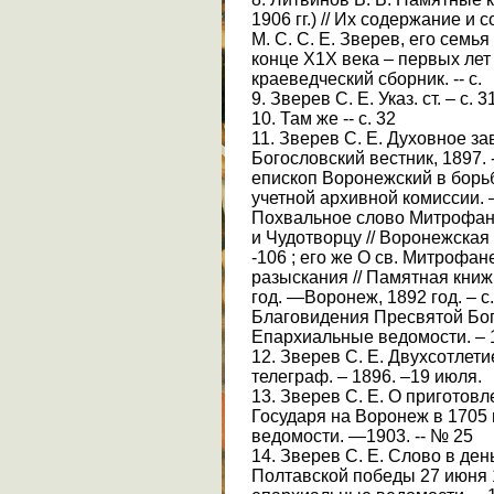
1906 гг.) // Их содержание и 
М. С. С. Е. Зверев, его семь
конце Х1Х века – первых лет
краеведческий сборник. -- с.
9. Зверев С. Е. Указ. ст. – с. 3
10. Там же -- с. 32
11. Зверев С. Е. Духовное з
Богословский вестник, 1897.
епископ Воронежский в борьб
учетной архивной комиссии. —В
Похвальное слово Митрофан
и Чудотворцу // Воронежская 
-106 ; его же О св. Митрофа
разыскания // Памятная кни
год. —Воронеж, 1892 год. – с.
Благовидения Пресвятой Бо
Епархиальные ведомости. – 1
12. Зверев С. Е. Двухсотлети
телеграф. – 1896. –19 июля.
13. Зверев С. Е. О приготов
Государя на Воронеж в 1705 
ведомости. —1903. -- № 25
14. Зверев С. Е. Слово в де
Полтавской победы 27 июня 1