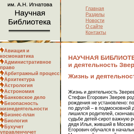
Главная
Разделы
Новости
О сайте
Контакты
Авиация и
космонавтика
НАУЧНАЯ БИБЛИОТЕ
Административное
и деятельность Зве
право
Арбитражный процесс
Жизнь и деятельнос
Архитектура
Астрология
Астрономия
Жизнь и деятельность Звере
Стефан Егорович Зверев роди
Банковское дело
рождения не установлено: по
Безопасность
по другой – в подмосковной 
жизнедеятельности
лишился родителей, скончав
Бизнес-план
судьбе детей-сирот важную р
Биология
дядя Илья, живший в Москве
Бухучет
Егорович обучался в началь
управленчучет