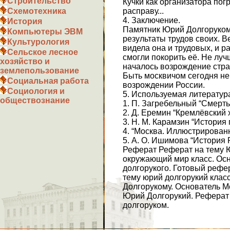
Строительство
Кучки как организатора пог
расправу...
Схемотехника
4. Заключение.
История
Памятник Юрий Долгорукому
Компьютеры ЭВМ
результаты трудов своих. В
Культурология
видела она и трудовых, и р
Сельское лесное
смогли покорить её. Не луч
хозяйство и
началось возрождение стра
землепользование
Быть москвичом сегодня не
Социальная работа
возрождении России.
Социология и
5. Используемая литератур
обществознание
1. П. Загребельный “Смерть 
2. Д. Еремин “Кремлёвский х
3. Н. М. Карамзин “История 
4. “Москва. Иллюстрированна
5. А. О. Ишимова “История Р
Реферат Реферат на тему Ю
окружающий мир класс. Осн
долгорукого. Готовый рефе
тему юрий долгорукий клас
Долгорукому. Основатель М
Юрий Долгорукий. Реферат 
долгоруком.