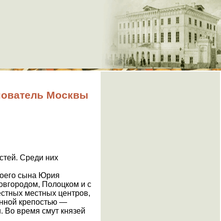
нователь Москвы
стей. Среди них
воего сына Юрия
овгородом, Полоцком и с
естных местных центров,
янной крепостью —
. Во время смут князей