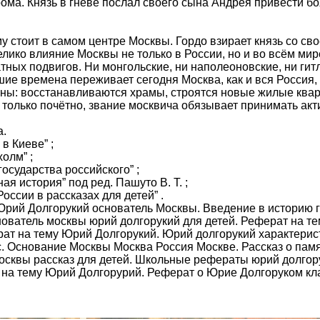
рома. Князь в гневе послал своего сына Андрея привести б
 стоит в самом центре Москвы. Гордо взирает князь со сво
елико влияние Москвы не только в России, но и во всём мир
атных подвигов. Ни монгольские, ни наполеоновские, ни гит
шие времена переживает сегодня Москва, как и вся Россия,
ны: восстанавливаются храмы, строятся новые жилые квар
 только почётно, звание москвича обязывает принимать акт
а.
в Киеве” ;
олм” ;
государства российского” ;
я история” под ред. Пашуто В. Т. ;
оссии в рассказах для детей” .
рий Долгорукий основатель Москвы. Введение в историю г
ователь москвы юрий долгорукий для детей. Реферат на т
рат на тему Юрий Долгорукий. Юрий долгорукий характерис
с. Основание Москвы Москва Россия Москве. Рассказ о па
осквы рассказ для детей. Школьные рефераты юрий долгор
на тему Юрий Долгорурий. Реферат о Юрие Долгоруком кла