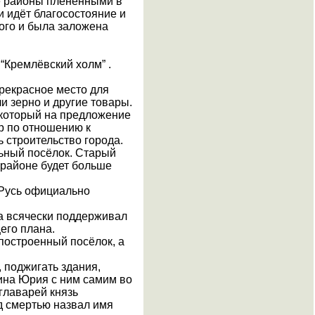
ие районы пленёнными в
и идёт благосостояние и
ого и была заложена
Кремлёвский холм” .
прекрасное место для
ли зерно и другие товары.
, который на предложение
ер по отношению к
ь строительство города.
льный посёлок. Старый
 районе будет больше
 Русь официально
ка всячески поддерживал
его плана.
построенный посёлок, а
, поджигать здания,
жина Юрия с ним самим во
 главарей князь
д смертью назвал имя