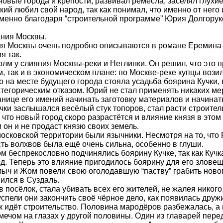
 новые города и крепости, развивал ремёсла, заселял глух
ий любил свой народ, так как понимал, что именно от него 
 Именно благодаря “строительной программе” Юрия Долгорук
ания Москвы.
я Москвы очень подробно описываются в романе Еремина “
я так.
лм у слияния Москвы-реки и Неглинки. Он решил, что это 
м, так и в экономическом плане: по Москве-реке купцы вози
о на месте будущего города стояла усадьба боярина Кучки
атегорическим отказом. Юрий не стал применять никаких м
ранице его имений начинать заготовку материалов и начинат
учки заслышался весёлый стук топоров, стал расти строите
что новый город скоро разрастётся и влияние князя в этом
и он и не продаст князю своих земель.
московской территории были язычники. Несмотря на то, что
ть волхвов была ещё очень сильна, особенно в глуши.
м беспрекословно подчинялись боярину Кучке, так как Куч
д. Теперь это влияние пригодилось боярину для его зловещ
лыч и Жом повели свою оголодавшую “паству” грабить ново
ился в Суздаль.
 посёлок, стала убивать всех его жителей, не жалея никого
успели они закончить своё чёрное дело, как появилась дру
как идёт строительство. Половина мародёров разбежалась, а
мечом на глазах у другой половины. Один из главарей пере