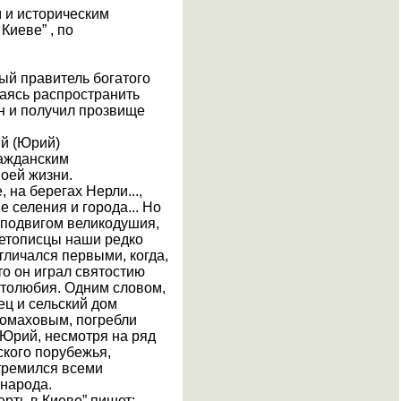
 и историческим
Киеве” , по
ый правитель богатого
аясь распространить
он и получил прозвище
ий (Юрий)
ражданским
воей жизни.
 на берегах Нерли...,
 селения и города... Но
м подвигом великодушия,
етописцы наши редко
тличался первыми, когда,
то он играл святостию
столюбия. Одним словом,
ец и сельский дом
ономаховым, погребли
 Юрий, несмотря на ряд
ского порубежья,
стремился всеми
 народа.
рть в Киеве” пишет: