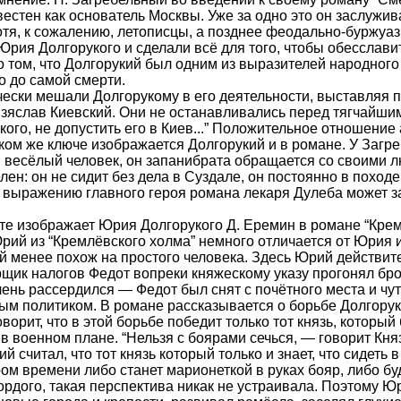
естен как основатель Москвы. Уже за одно это он заслужив
тя, к сожалению, летописцы, а позднее феодально-буржуаз
рия Долгорукого и сделали всё для того, чтобы обесславит
о том, что Долгорукий был одним из выразителей народного
о до самой смерти.
чески мешали Долгорукому в его деятельности, выставляя п
Изяслав Киевский. Они не останавливались перед тягчайши
ого, не допустить его в Киев...” Положительное отношение
ком же ключе изображается Долгорукий и в романе. У Заг
, весёлый человек, он запанибрата обращается со своими 
ен: он не сидит без дела в Суздале, он постоянно в походе
о выражению главного героя романа лекаря Дулеба может за
те изображает Юрия Долгорукого Д. Еремин в романе “Крем
рий из “Кремлёвского холма” немного отличается от Юрия из
 менее похож на простого человека. Здесь Юрий действител
рщик налогов Федот вопреки княжескому указу прогонял бр
очень рассердился — Федот был снят с почётного места и чу
ым политиком. В романе рассказывается о борьбе Долгорук
оворит, что в этой борьбе победит только тот князь, который
 в военном плане. “Нельзя с боярами сечься, — говорит Княз
ий считал, что тот князь который только и знает, что сидеть 
ом времени либо станет марионеткой в руках бояр, либо бу
гордого, такая перспектива никак не устраивала. Поэтому Ю