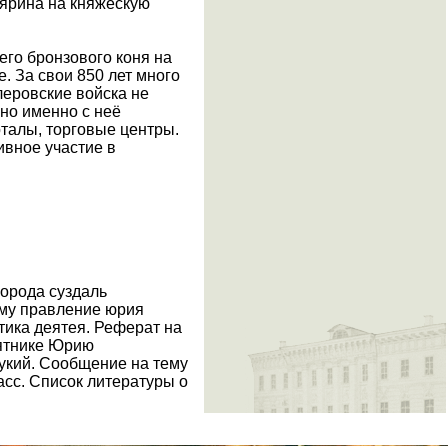
оярина на княжескую
его бронзового коня на
е. За свои 850 лет много
леровские войска не
 но именно с неё
талы, торговые центры.
ивное участие в
орода суздаль
ему правление юрия
тика деятея. Реферат на
мятнике Юрию
укий. Сообщение на тему
сс. Список литературы о