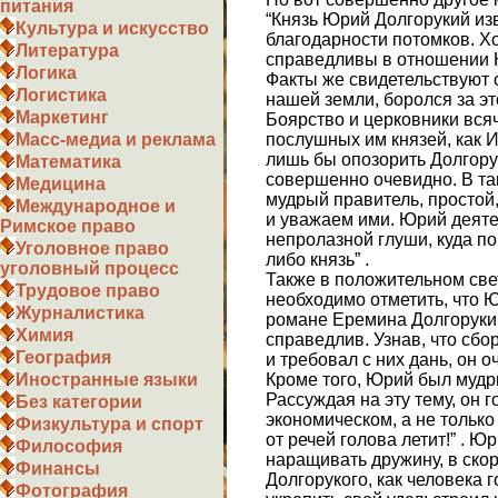
питания
“Князь Юрий Долгорукий изв
Культура и искусство
благодарности потомков. Хо
Литература
справедливы в отношении Ю
Логика
Факты же свидетельствуют 
Логистика
нашей земли, боролся за эт
Маркетинг
Боярство и церковники вся
послушных им князей, как 
Масс-медиа и реклама
лишь бы опозорить Долгорук
Математика
совершенно очевидно. В та
Медицина
мудрый правитель, простой
Международное и
и уважаем ими. Юрий деятел
Римское право
непролазной глуши, куда п
Уголовное право
либо князь” .
уголовный процесс
Также в положительном све
Трудовое право
необходимо отметить, что Ю
Журналистика
романе Еремина Долгорукий
Химия
справедлив. Узнав, что сбо
География
и требовал с них дань, он 
Кроме того, Юрий был мудр
Иностранные языки
Рассуждая на эту тему, он г
Без категории
экономическом, а не только
Физкультура и спорт
от речей голова летит!” . Юр
Философия
наращивать дружину, в скор
Финансы
Долгорукого, как человека 
Фотография