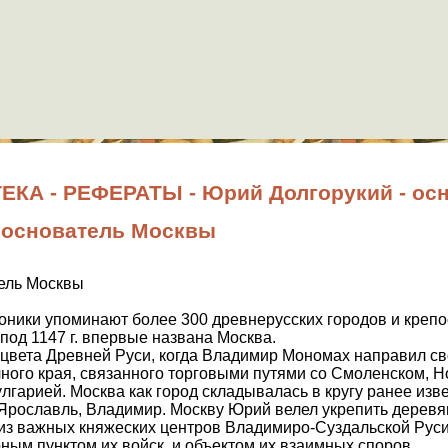
КА - РЕФЕРАТЫ - Юрий Долгорукий - ос
 основатель Москвы
тель Москвы
оники упоминают более 300 древнерусских городов и крепо
под 1147 г. впервые названа Москва.
сцвета Древней Руси, когда Владимир Мономах направил с
ного края, связанного торговыми путями со Смоленском, Н
лгарией. Москва как город складывалась в кругу ранее изв
ь, Ярославль, Владимир. Москву Юрий велел укрепить дерев
из важных княжеских центров Владимиро-Суздальской Руси
ным пунктом их войск, и объектом их взаимных споров.