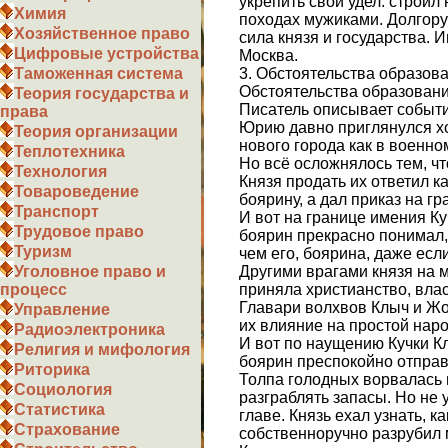
укрепить свой удел: строил
Химия
походах мужиками. Долгорук
Хозяйственное право
сила князя и государства.
Цифровые устройства
Москва.
3. Обстоятельства образов
Таможенная система
Обстоятельства образовани
Теория государства и
Писатель описывает событи
права
Юрию давно приглянулся хо
Теория организации
нового города как в военно
Теплотехника
Но всё осложнялось тем, чт
Технология
Князя продать их ответил к
Товароведение
боярину, а дал приказ на г
Транспорт
И вот на границе имения К
Трудовое право
боярин прекрасно понимал, 
Туризм
чем его, боярина, даже есл
Другими врагами князя на 
Уголовное право и
приняла христианство, влас
процесс
Главари волхвов Клыч и Жо
Управление
их влияние на простой наро
Радиоэлектроника
И вот по наущению Кучки К
Религия и мифология
боярин преспокойно отправ
Риторика
Толпа голодных ворвалась в
Социология
разграблять запасы. Но не 
Статистика
главе. Князь ехал узнать, 
Страхование
собственноручно разрубил 