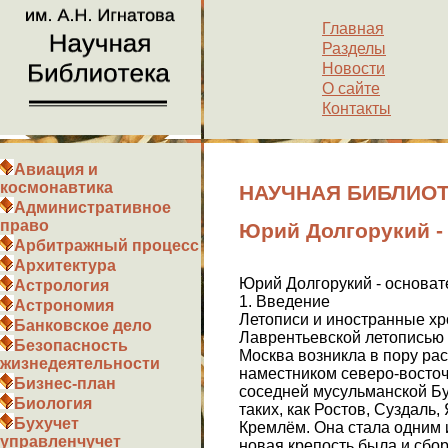
Главная
Разделы
Новости
О сайте
Контакты
Авиация и
космонавтика
НАУЧНАЯ БИБЛИОТЕ
Административное
право
Юрий Долгорукий -
Арбитражный процесс
Архитектура
Юрий Долгорукий - основа
Астрология
1. Введение
Астрономия
Летописи и иностранные хр
Банковское дело
Лаврентьевской летописью 
Безопасность
Москва возникла в пору ра
жизнедеятельности
наместником северо-восточ
Бизнес-план
соседней мусульманской Бу
Биология
таких, как Ростов, Суздал
Бухучет
Кремлём. Она стала одним 
управленчучет
новая крепость была и сбор