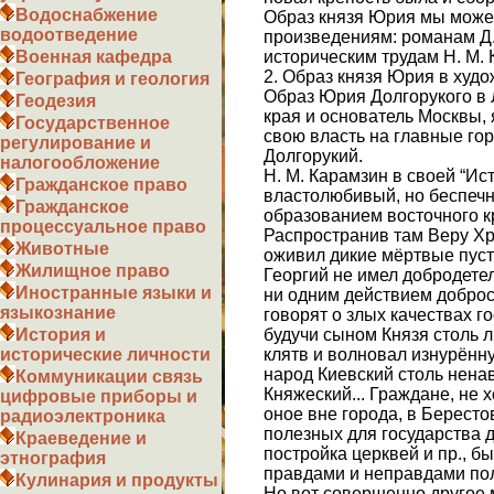
Водоснабжение
Образ князя Юрия мы може
водоотведение
произведениям: романам Д. 
историческим трудам Н. М. 
Военная кафедра
2. Образ князя Юрия в худо
География и геология
Образ Юрия Долгорукого в 
Геодезия
края и основатель Москвы,
Государственное
свою власть на главные гор
регулирование и
Долгорукий.
налогообложение
Н. М. Карамзин в своей “Ист
Гражданское право
властолюбивый, но беспечн
Гражданское
образованием восточного кр
процессуальное право
Распространив там Веру Хри
Животные
оживил дикие мёртвые пуст
Жилищное право
Георгий не имел добродетел
Иностранные языки и
ни одним действием добро
языкознание
говорят о злых качествах г
будучи сыном Князя столь л
История и
клятв и волновал изнурённ
исторические личности
народ Киевский столь ненав
Коммуникации связь
Княжеский... Граждане, не 
цифровые приборы и
оное вне города, в Бересто
радиоэлектроника
полезных для государства 
Краеведение и
постройка церквей и пр., б
этнография
правдами и неправдами пол
Кулинария и продукты
Но вот совершенно другое 