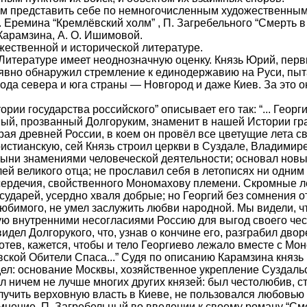
м представить себе по немногочисленным художественным
Еремина “Кремлёвский холм” , П. Загребельного “Смерть в 
Карамзина, А. О. Ишимовой.
жественной и исторической литературе.
Литературе имеет неоднозначную оценку. Князь Юрий, перв
 явно обнаружил стремление к единодержавию на Руси, пыт
ода севера и юга страны — Новгород и даже Киев. За это 
ории государства российского” описывает его так: “... Георг
ый, прозванный Долгоруким, знаменит в нашей Истории г
ая древней России, в коем он провёл все цветущие лета с
стианскую, сей Князь строил церкви в Суздале, Владимире,
ыни знамениями человеческой деятельности; основал новые
ей великого отца; не прославил себя в летописях ни одни
сердечия, свойственного Мономахову племени. Скромные л
осударей, усердно хваля добрые; но Георгий без сомнения о
юбимого, не умел заслужить любви народной. Мы видели, ч
ую внутренними несогласиями Россию для выгод своего че
идел Долгорукого, что, узнав о кончине его, разграбил двор
хотев, кажется, чтобы и тело Георгиево лежало вместе с М
вской Обители Спаса...” Судя по описанию Карамзина князь
дел: основание Москвы, хозяйственное укрепление Суздаль
ыл ничем не лучше многих других князей: был честолюбив, 
учить верховную власть в Киеве, не пользовался любовью
мнение. П. Загребельный во введении к своему роману “Сме