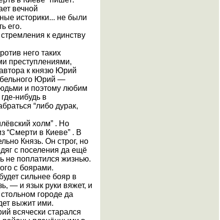
ает вечной
ные историки... не были
ь его.
 стремления к единству
ротив него таких
ми преступлениями,
 автора к князю Юрий
ребельного Юрий —
людьми и поэтому любим
 где-нибудь в
браться “либо дурак,
лёвский холм” . Но
 “Смерти в Киеве” . В
ьно Князь. Он строг, но
одяг с поселения да ещё
ть не поплатился жизнью.
ого с боярами.
 будет сильнее бояр в
ь, — и язык руки вяжет, и
в стольном городе да
дет выжит ими.
рий всячески старался