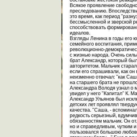
Всякое проявление свободно
преследованию. Впоследств
это время, как период "разн
бессмысленной и зверской р
способствовать формирова
идеалов.
Взгляды Ленина в годы его 
семейного воспитания, прим
революционно-демократичес
с жизнью народа. Очень сил
брат Александр, который бы
авторитетом. Мальчик старал
если его спрашивали, как он 
неизменно отвечал: "как Саш
на старшего брата не прошло
Александра Володя узнал о 
увидел у него "Капитал" К. М
Александр Ульянов был иск
детских лет проявлял тверд
качества. "Саша, - вспомина
редкость серьезный, вдумчив
обязанностям мальчик. Он от
но и справедливым, чутким 
пользовался большою любов