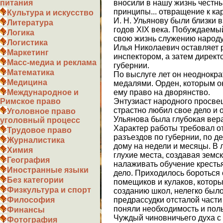
вносили в нашу жизнь честн
питания
принципы... отвращение к ка
Культура и искусство
И. Н. Ульянову были близки 
Литература
годов XIX века. Побуждаемы
Логика
свою жизнь служению народу,
Логистика
Илья Николаевич оставляет р
Маркетинг
инспектором, а затем дирек
Масс-медиа и реклама
губернии.
Математика
По выслуге лет он неоднокр
Медицина
медалями. Орден, которым он
ему право на дворянство.
Международное и
Энтузиаст народного просвещ
Римское право
страстно любил свое дело и о
Уголовное право
Ульянова была глубокая вера
уголовный процесс
Характер работы требовал о
Трудовое право
разъездов по губернии, по д
Журналистика
дому на недели и месяцы. В 
Химия
глухие места, создавая земс
География
налаживать обучение крестья
Иностранные языки
дело. Приходилось бороться
Без категории
помещиков и кулаков, котор
Физкультура и спорт
созданию школ, нелегко было
предрассудки отсталой части
Философия
поняли необходимость и поль
Финансы
Чуждый чиновничьего духа с
Фотография