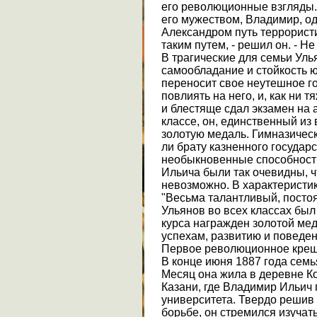
его революционные взгляды.
его мужеством, Владимир, од
Александром путь террористи
таким путем, - решил он. - Не
В трагические для семьи Уль
самообладание и стойкость 
переносит свое неутешное го
повлиять на него, и, как ни т
и блестяще сдал экзамен на 
классе, он, единственный из
золотую медаль. Гимназическ
ли брату казненного государ
необыкновенные способности
Ильича были так очевидны, ч
невозможно. В характеристик
"Весьма талантливый, посто
Ульянов во всех классах бы
курса награжден золотой ме
успехам, развитию и поведен
Первое революционное кре
В конце июня 1887 года сем
Месяц она жила в деревне Ко
Казани, где Владимир Ильич 
университета. Твердо решив
борьбе, он стремился изуча