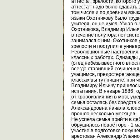
аттестат, зрелости, которого
аттестат, надо было сдавать
том числе и по древним язык
языки Охотникову было трудно
учителя, он не имел. Узнав 
Охотникова, Владимир Ильич 
в течение полутора лет систе
занимался с ним. Охотников 
зрелости и поступил в универ
Революционные настроения 
классных работах. Однажды 
(отец небезызвестного впосле
всегда ставивший сочинения
учащимся, предостерегающе с
классах вы тут пишите, при ч
Владимиру Ильичу пришлось
испытания. В январе 1886 го
от кровоизлияния в мозг, у
семья осталась без средств 
Александровна начала хлопо
прошло несколько месяцев.
Не успела семья прийти в себ
обрушилось новое горе - 1 ма
участие в подготовке покушен
арестован Александр Ульяно