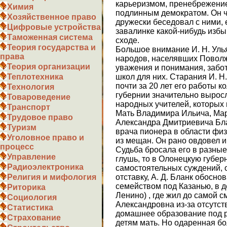
карьеризмом, пренебрежением
Химия
подлинным демократом. Он ч
Хозяйственное право
дружески беседовал с ними,
Цифровые устройства
завалинке какой-нибудь изб
Таможенная система
сходе.
Теория государства и
Большое внимание И. Н. Уль
права
народов, населявших Поволж
Теория организации
уважения и понимания, забо
школ для них. Старания И. Н
Теплотехника
почти за 20 лет его работы 
Технология
губернии значительно вырос
Товароведение
народных учителей, которых
Транспорт
Мать Владимира Ильича, Ма
Трудовое право
Александра Дмитриевича Бла
Туризм
врача пионера в области физ
Уголовное право и
из мещан. Он рано овдовел и
процесс
Судьба бросала его в разные
Управление
глушь, то в Олонецкую губер
Радиоэлектроника
самостоятельных суждений, о
отставку, А. Д. Бланк обосн
Религия и мифология
семейством под Казанью, в 
Риторика
Ленино) , где жил до самой 
Социология
Александровна из-за отсутст
Статистика
домашнее образование под р
Страхование
детям мать. Но одаренная б