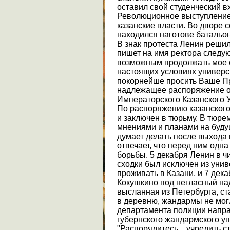
оставил свой студенческий в
Революционное выступление
казанские власти. Во дворе 
находился наготове батальон
В знак протеста Ленин решил
пишет на имя ректора следу
возможным продолжать мое о
настоящих условиях универс
покорнейше просить Ваше Пр
надлежащее распоряжение об
Императорского Казанского У
По распоряжению казанского
и заключен в тюрьму. В тюре
мнениями и планами на буду
думает делать после выхода
отвечает, что перед ним одн
борьбы. 5 декабря Ленин в ч
сходки был исключен из уни
проживать в Казани, и 7 дек
Кокушкино под негласный над
высланная из Петербурга, с
в деревню, жандармы не мог
департамента полиции напра
губернского жандармского у
"Распорядитесь... учредить 