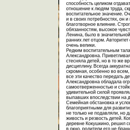
способность целиком отдава
отношение к людям труда, с
воспитательное значение. О
и в своих потребностях, он 
благотворное влияние. Стро
обязанностям, высокое чувст
Ленина, было в значительной
ранних лет отцом. Авторитет
очень велики.
Редким воспитательным тал
Александровна. Приветливая,
стесняла детей, но в то же 
дисциплину. Всегда аккуратн
скромная, особенно во всем, 
все эти качество передать д
Александровна обладала ог
самоотверженностью и стойко
удивительной силой проявля
выпавших впоследствии на 
Семейная обстановка и усло
благоприятными для развития
не только не подавляли, но
живость и резвость детей. К
деревне Кокушкино, решил со
в окно, родители его не бран