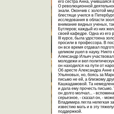
его сестра Анна, учившаяся 
О революционной деятельнос
знали. Окончив с золотой м
блестяще учился в Петербург
исследования в области зоо
внимание видных ученых, таки
Бутлеров; каждый из них жел
своей кафедре. Одна из его 
III курсе, была удостоена зо
просили в профессора. В пос
он все время отдавал подгот
целиком ушел в науку. Никто 
Александр Ильич участвовал
молодежи и вел политическу
он находился на пути от нар
Об аресте Александра Анне 
Ульяновых, но, боясь за Мар
письмо не ей, а близкому дру
Кашкадамовой. Та немедлен
и дала ему прочесть письмо.
он долго молчал... - вспомин
серьезное, - сказал он, - мо
Владимира легла нелегкая за
известию мать и в эту тяжел
поддержкой.