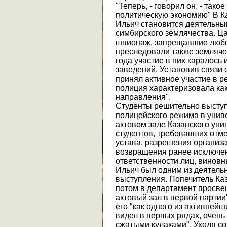
"Теперь, - говорил он, - тако
политическую экономию" В К
Ильич становится деятельны
симбирского землячества. Ц
шпионаж, запрещавшие любы
преследовали также земляче
года участие в них каралось
заведений. Установив связи
принял активное участие в 
полиция характеризовала как
направления".
Студенты решительно выступ
полицейского режима в униве
актовом зале Казанского уни
студентов, требовавших отм
устава, разрешения организа
возвращения ранее исключен
ответственности лиц, виновн
Ильич был одним из деятельн
выступления. Попечитель Каз
потом в департамент просвещ
актовый зал в первой партии
его "как одного из активнейш
видел в первых рядах, очень 
сжатыми кулаками". Уходя со