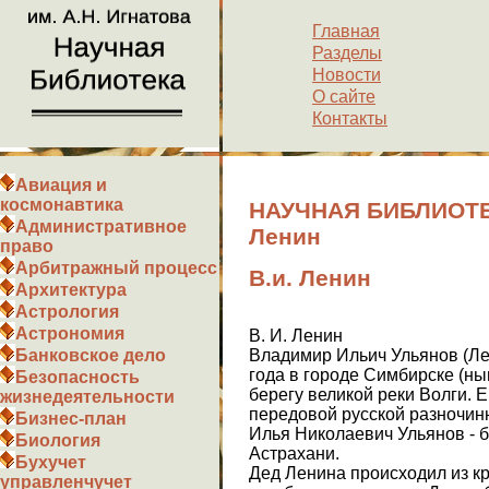
Главная
Разделы
Новости
О сайте
Контакты
Авиация и
космонавтика
НАУЧНАЯ БИБЛИОТЕК
Административное
Ленин
право
Арбитражный процесс
В.и. Ленин
Архитектура
Астрология
Астрономия
В. И. Ленин
Владимир Ильич Ульянов (Лен
Банковское дело
года в городе Симбирске (ны
Безопасность
берегу великой реки Волги. 
жизнедеятельности
передовой русской разночинн
Бизнес-план
Илья Николаевич Ульянов - 
Биология
Астрахани.
Бухучет
Дед Ленина происходил из к
управленчучет