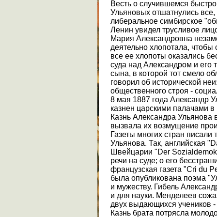
Весть о случившемся быстро 
Ульяновых отшатнулись все, 
либеральное симбирское "об
Ленин увидел трусливое лиц
Мария Александровна незаме
деятельно хлопотала, чтобы 
все ее хлопоты оказались бе
суда над Александром и его
сына, в которой тот смело о
говорил об исторической не
общественного строя - социа
8 мая 1887 года Александр У
казнен царскими палачами в
Казнь Александра Ульянова 
вызвала их возмущение прои
Газеты многих стран писали 
Ульянова. Так, английская "D
Швейцарии "Der Sozialdemokr
речи на суде; о его бесстраш
французская газета "Cri du Pe
была опубликована поэма "У
и мужеству. Гибель Алексан
и для науки. Менделеев сожа
двух выдающихся учеников - 
Казнь брата потрясла молодо