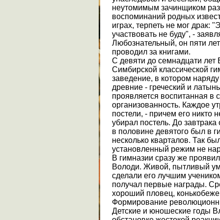
неутомимым зачинщиком разл
воспоминаний родных извест
играх, терпеть не мог драк: "
участвовать не буду", - заявл
Любознательный, он пяти лет
проводил за книгами.
С девяти до семнадцати лет 
Симбирской классической ги
заведение, в котором наряду
древние - греческий и латынь
проявляется воспитанная в 
организованность. Каждое ут
постели, - причем его никто н
убирал постель. До завтрака 
в половине девятого был в г
несколько кварталов. Так бы
установленный режим не на
В гимназии сразу же прояви
Володи. Живой, пытливый ум
сделали его лучшим учеником;
получал первые награды. Ср
хороший пловец, конькобеже
Формирование революционн
Детские и юношеские годы В
обстановке жестокой реакции