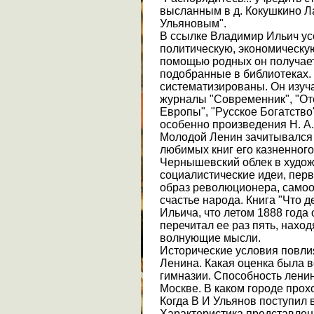
высланным в д. Кокушкино 
Ульяновым".
В ссылке Владимир Ильич ус
политическую, экономическую
помощью родных он получает
подобранные в библиотеках.
систематизированы. Он изуча
журналы "Современник", "От
Европы", "Русское Богатство
особенно произведения Н. А.
Молодой Ленин зачитывался 
любимых книг его казненного
Чернышевский облек в худо
социалистические идеи, перв
образ революционера, самоо
счастье народа. Книга "Что д
Ильича, что летом 1888 года 
перечитал ее раз пять, нахо
волнующие мысли.
Исторические условия повл
Ленина. Какая оценка была в
гимназии. Способность лени
Москве. В каком городе прох
Когда В И Ульянов поступил в
Характеристика представлени