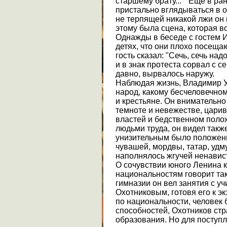
старшему брату... " Еще в р
пристально вглядываться в 
не терпящей никакой лжи он 
этому была сцена, которая в
Однажды в беседе с гостем И
детях, что они плохо посеща
гость сказал: "Сечь, сечь на
и в знак протеста сорвал с се
давно, вырвалось наружу.
Наблюдая жизнь, Владимир У
народ, какому бесчеловечно
и крестьяне. Он внимательно
темноте и невежестве, цари
властей и бедственном поло
людьми труда, он видел такж
унизительным было положени
чувашей, мордвы, татар, удм
наполнялось жгучей ненавист
О сочувствии юного Ленина 
национальностям говорит так
гимназии он вел занятия с у
Охотниковым, готовя его к эк
по национальности, человек
способностей, Охотников ст
образования. Но для поступл