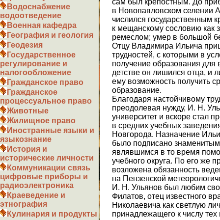
сам был крепостным. До приб
Водоснабжение
в Новопавловском селении А
водоотведение
числился государственным к
Военная кафедра
к мещанскому сословию как
География и геология
ремеслом; умер в большой б
Геодезия
Отцу Владимира Ильича при
трудностей, с которыми в ус
Государственное
получение образования для 
регулирование и
детстве он лишился отца, и 
налогообложение
ему возможность получить ср
Гражданское право
образование.
Гражданское
Благодаря настойчивому тру
процессуальное право
преодолевая нужду, И. Н. Ул
Животные
университет и вскоре стал 
Жилищное право
в средних учебных заведени
Иностранные языки и
Новгорода. Назначение Ильи
языкознание
было подписано знаменитым 
История и
являвшимся в то время помо
исторические личности
учебного округа. По его же 
Коммуникации связь
возложена обязанность веде
цифровые приборы и
на Пензенской метеорологич
радиоэлектроника
И. Н. Ульянов был любим сво
Краеведение и
Филатов, отец известного вр
этнография
Николаевича как светлую личн
принадлежащего к числу тех 
Кулинария и продукты