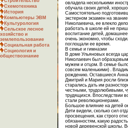
Строительство
овладела несколькими иност
Схемотехника
обучала своих детей, хорошо
История
Самостоятельно подготовив
Компьютеры ЭВМ
экстерном экзамен на звание
Николаевича, ее влекло дел
Культурология
работать в школе ей не приш
Сельское лесное
воспитание детей, домашнее 
хозяйство и
очень экономно, чтобы сходи
землепользование
поглощали ее время.
Социальная работа
В семье и гимназии
Социология и
В доме Ульяновых всегда цар
обществознание
Николаевич был образцовым
мужем и отцом. В семье было
совсем маленькими) . Влади
рождению. Оставшиеся Анна,
Дмитрий и Мария росли близ
старались дать им разносто
честными, трудолюбивыми, ч
трудящихся. Впоследствии вс
стали революционерами.
Большое влияние на детей о
Дети видели, сколько сил отд
просвещения, как строго отно
обязанностям, какую радость
новой деревенской школы. Вс