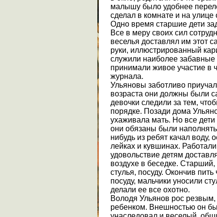
малышу было удобнее переле
сделал в комнате и на улице
Одно время старшие дети за
Все в меру своих сил сотруд
веселья доставлял им этот 
руки, иллюстрированный кар
служили наиболее забавные 
принимали живое участие в 
журнала.
Ульяновы заботливо приучали
возраста они должны были с
девочки следили за тем, чтоб
порядке. Позади дома Ульян
ухаживала мать. Но все дети
они обязаны были наполнять 
нибудь из ребят качал воду, 
лейках и кувшинах. Работали
удовольствие детям доставл
воздухе в беседке. Старший,
стулья, посуду. Окончив пить
посуду, мальчики уносили сту
делали ее все охотно.
Володя Ульянов рос резвым
ребенком. Внешностью он был
унаследовал и веселый, общ