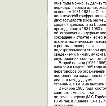
80-е годы можно выделить т
периода. Первый из них охв
основном 1981-1984 гг. Он ха
политической конфронтацие
двух государств из-за разме
средней дальности на Европе
проходивших в 1981-1983 гг.
об ограничении ядерных воо
сокращении страте­гических
плохим политическим клим
и ростом недоверия и
подозрительности сторон друг
сведением к минимуму контак
двусторонних советско-амер
Второй период (1985-1986)
началом в марте 1985 года 
переговоров об ограничении 
постепенным восстановление
диалога между двумя
странами, в т.ч. и на высшем
В ноябре 1985 года состо
советско-американская
встреча в верхах (М.С.Горба
Р.Рейган) в Женеве. Она выл
оказавший