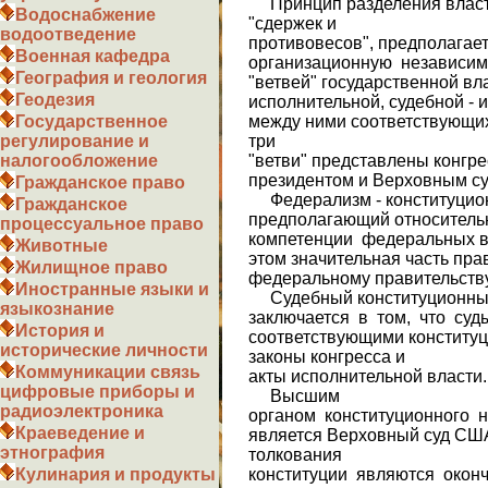
Принцип разделения власте
Водоснабжение
"сдержек и
водоотведение
противовесов", предполагае
Военная кафедра
организационную независим
География и геология
"вет­вей" государственной вл
Геодезия
исполнительной, судеб­ной - 
между ними соответствующих
Государственное
три
регулирование и
"ветви" представлены конгр
налогообложение
президентом и Верхов­ным с
Гражданское право
Федерализм - конституцио
Гражданское
предполагающий относитель
процессуальное право
компетенции федеральных вл
Животные
этом значительная часть пр
Жилищное право
федеральному правительству
Иностранные языки и
Судебный конституционный
языкознание
заключается в том, что суд
История и
соответствующими конституц
исторические личности
законы конгресса и
Коммуникации связь
акты исполнительной власти.
цифровые приборы и
Высшим
радиоэлектроника
органом конституционного 
Краеведение и
является Верховный суд США
этнография
толкования
конституции являются оконч
Кулинария и продукты