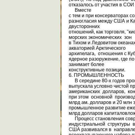
отказалось от участия в СО
Вместе
с тем и при консерваторах 
разногласия между США и Ка
двусторонних
отношений, как тор­говля, "
морских экономических зон
в Тихом и Ледовитом океанах
акваторией Арктичес­кого
архипелага, отношения с Ку
ядерное разоружение, где п
занимает более
конструктивные позиции.
6. ПРОМЫШЛЕННОСТЬ
В середине 80-х годов пр
выпускала условно чистой п
американских долларов, ко
при этом основной произво
млрд ам. долларов и 20 млн 
промышленное развитие ежег
млрд долларов капиталовло
Процесс становления сов
индустриальной структуры 
США развивался в направл
всеохватывающего набора от