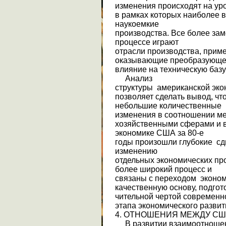
изменения происходят на ур
в рамках которых наиболее 
наукоемкие
производства. Все более зам
процессе играют
отрасли производства, прим
оказывающие преобразующ
влияние на техническую базу 
Анализ
структуры американской эко
позволяет сделать вывод, чт
небольшие количественные
изменения в со­отношении 
хозяйственными сферами и в
экономике США за 80-е
годы произошли глубокие сдв
изменению
отдельных экономических пр
более широкий процесс и
связаны с переходом эко­но
качественную основу, подгот
чительной чертой современн
этапа экономического разви
4. ОТНОШЕНИЯ МЕЖДУ США
В развитии взаимоотноше