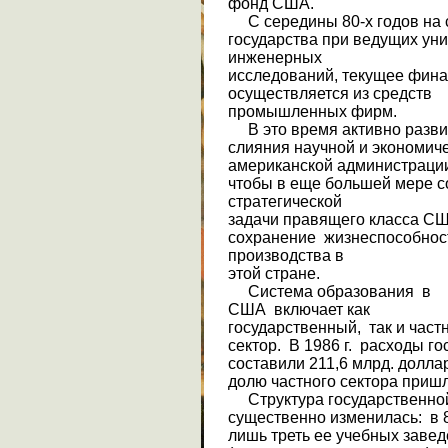
фонд США.
С середины 80-х годов на 
государства при ведущих уни
инженерных
исследований, текущее фина
осуществляется из средств
промышленных фирм.
В это время активно разви
слияния научной и экономи­ч
американской администраци
чтобы в еще большей мере с
стратегической
задачи правящего класса С
сохранение жизнеспособност
произ­водства в
этой стране.
Система образования в
США включает как
государственный, так и част
сектор. В 1986 г. расходы 
составили 211,6 млрд. долла
долю частного сектора пришл
Структура государственно
существенно изменилась: в 
лишь треть ее учебных заве