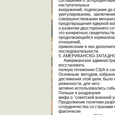
соглашения о 50-процент­ны
наступательных
вооружений, подписание до 
урегулированию, заключени
совершенствовании механи
предотвращения ядер­ной во
о развитии двустороннего со
это конкретные свидетельст
продолжающейся нормализац
отношений,
привнесение в них дополните
последовательности.
5. АМЕРИКАНСКО-ЗАПАД
Американская администраци
восста­новить
полную гегемонию США в со
Основным методом, избран
достижения этой цели, было
ряженности, для чего
активно использовались собы
Польше и раздувание
мифа о "советской военной у
Про­должение политики разр
сотрудничества со странами 
фактически