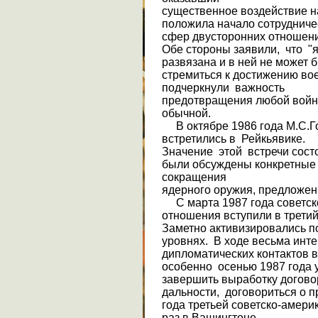
существенное воздействие н
положила начало сотрудниче
сфер двусторонних отношен
Обе стороны заявили, что "
развязана и в ней не может 
стремиться к достижению во
подчеркнули важ­ность
предотвращения любой войн
обычной.
В октябре 1986 года М.С.Го
встретились в Рейкь­явике.
Значение этой встречи состо
были обсуждены конкретны
сокращения
ядерного оружия, предложен
С марта 1987 года советск
отношения вступили в тре­ти
Заметно активизировались по
уровнях. В ходе весьма инт
дипломатических контактов в
особенно осенью 1987 года 
завершить выработку догово
дальности, договориться о п
года третьей советско-америк
раз в Вашингтоне.