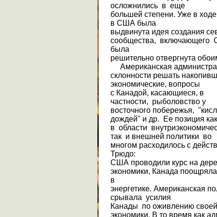
осложнились в еще
большей степени. Уже в ходе
в США была
выдви­нута идея создания с
сообщества, включающего С
была
решительно отвергнута обо
Американская администрац
склонности решать накопив­
экономические, вопросы
с Канадой, каса­ющиеся, в
частности, рыболовство у
восточного побережья, "кис
дождей" и др. Ее позиция ка
в области внутриэкономиче
так и внешней политики во
многом расходилось с действ
Трюдо:
США проводили курс на дер
экономики, Канада поощряла
в
энергетике. Амери­канская п
срывала усилия
Канады по оживлению свое
экономики. В то время как а