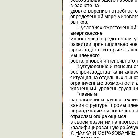
в расчете на
удовлетворение потребностей
определенной мере мировог
рынков.
В условиях ожесточенной 
американские
монополии сосредоточили у
развитии принципиально новы
производств, которые стано
мышленного
роста, опорой интенсивного 
К углуюлению интенсивног
воспроизводства капитализ
ситуация на отдельных рынка
ограниченные возможности 
жизненный уровень трудящи
Главным
направлением научно-технич
вания структуры промышлен
период является постепенны
отраслям опирающимся
в своем развитии на прогресс
квалифицированную рабочую
7. НАУКА И ОБРАЗОВАНИЕ.