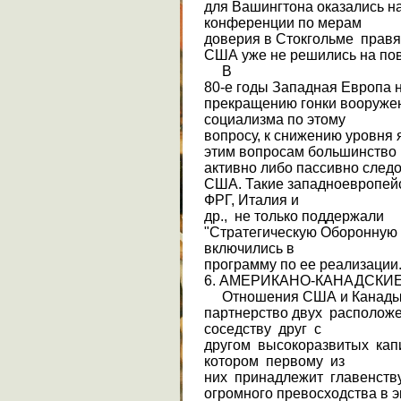
для Вашингтона оказались на
конференции по мерам
доверия в Стокгольме прав
США уже не решились на по
В
80-е годы Западная Европа 
прек­ращению гонки вооруже
социализма по этому
вопросу, к снижению уровня
этим воп­росам большинство
активно либо пассивно следо
США. Такие западноевропейс
ФРГ, Италия и
др., не только поддержали
"Стратегическую Оборонную 
включились в
программу по ее реализации
6. АМЕРИКАНО-КАНАДСКИ
Отношения США и Канады 
партнерство двух располож
соседству друг с
другом высокоразвитых капит
котором первому из
них принадлежит главенств
огромного превосходства в 