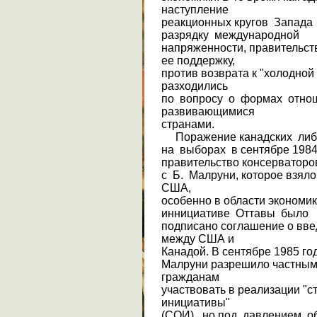
наступление
реакционных кругов Запада
разрядку международной
напряженности, правительст
ее поддерж­ку,
против возврата к "холодной
разхо­дились
по вопросу о формах отнош
развивающимися
странами.
Поражение канадских ли
на выборах в сентябре 1984 
правительство консерваторо
с Б. Малруни, которое взяло
США,
особенно в области экономик
иннициативе Оттавы было
подписано соглашение о вве
между США и
Канадой. В сентябре 1985 го
Малруни разрешило частным
гражданам
участвовать в реализации "с
инициативы"
(СОИ), но под давлением о