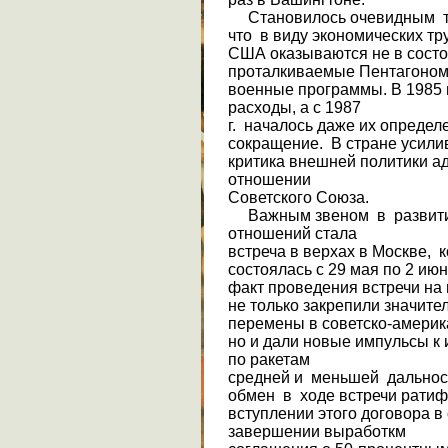
Становилось очевидным т
что в виду экономических тр
США оказываются не в сост
проталкиваемые Пента­гоно
военные программы. В 1985 
рас­ходы, а с 1987
г. началось даже их определ
сокращение. В стране усили
критика внешней политики ад
отношении
Советского Союза.
Важным звеном в развитии
отношений стала
встреча в верхах в Москве, 
состоялась с 29 мая по 2 ию
факт проведения встречи на
не только закрепили значит
перемены в советско-амери­
но и дали новые импульсы к 
по ракетам
средней и меньшей дальнос
обмен в ходе встречи рати
вступлении этого договора в
завершении выработкм