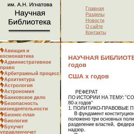
Главная
Разделы
Новости
О сайте
Контакты
Авиация и
космонавтика
НАУЧНАЯ БИБЛИОТЕ
Административное
годов
право
Арбитражный процесс
США х годов
Архитектура
Астрология
Астрономия
РЕФЕРАТ
ПО ИСТОРИИ НА ТЕМУ: "
Банковское дело
80-х годов"
Безопасность
1. ПОЛИТИКО-ПРАВОВЫЕ 
жизнедеятельности
В фундамент конституцио
Бизнес-план
положено три основных по­л
Биология
разделение властей, федер
Бухучет
надзор.
управленчучет