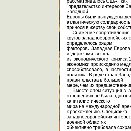
рассматривалось США, как
"предательство интересов За
Западной
Европы были вынужде­ны де
атлантическую солидарность
принося в жертву свои собс
Снижение сопротивления
кругов западноевропейских с
определялось рядом
факторов. Западная Европ
издержками вышла
из экономического кризиса 1
экономики происходило медл
способствовало, в частност
политика. В ряде стран Зап
правительства в большей
ме­ре, чем их предшественн
Вместе с тем ситуация в а
отношениях не была однозна
капиталистического
мира на международной аре
к расхождению. Спе­цифика
западноевропейских интерес
во­енной областях
объективно требовала сохр