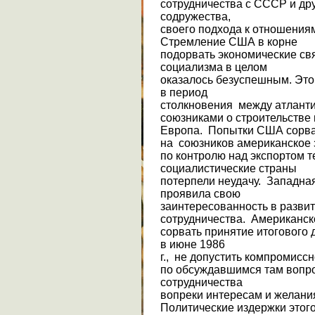
сотрудни­чества с СССР и др
содружества,
своего подхода к отношения
Стремление США в корне
подорвать экономические св
социализма в целом
оказалось безуспешным. Это
в пе­риод
столкновения между атлант
союзниками о строительстве 
Европа. Попытки США сорват
на союзников американское 
по контролю над экспортом т
социалистические страны
потерпе­ли неудачу. Западн
проявила свою
заинтересо­ванность в разв
сотрудничества. Американск
сорвать принятие итогового
в июне 1986
г., не допустить компромиссн
по обсуждавшимся там вопро
сотруд­ничества
вопреки интересам и желан
Политические издержки этог