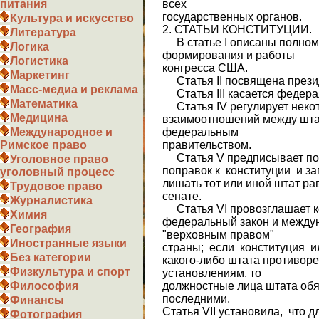
всех
питания
государственных органов.
Культура и искусство
2. СТАТЬИ КОНСТИТУЦИИ.
Литература
В статье I описаны полномо
Логика
формирования и работы
Логистика
конгресса США.
Маркетинг
Статья II посвящена презид
Масс-медиа и реклама
Статья III касается федера
Математика
Статья IV регулирует неко
Медицина
взаимоотношений между шта­
федеральным
Международное и
правительством.
Римское право
Статья V предписывает по
Уголовное право
поправок к конституции и з
уголовный процесс
лишать тот или иной штат ра
Трудовое право
сенате.
Журналистика
Статья VI провозглашает к
Химия
федеральный закон и между
География
"верховным правом"
Иностранные языки
страны; если конституция и
Без категории
какого-либо штата противо
Физкультура и спорт
установлени­ям, то
должностные лица штата обя
Философия
последними.
Финансы
Статья VII установила, что д
Фотография