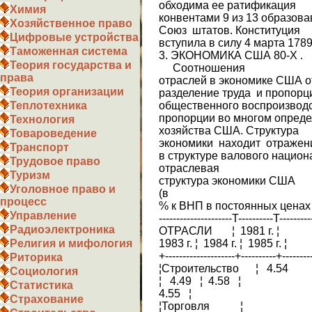
обходима ее ратификация
Химия
конвентами 9 из 13 образов
Хозяйственное право
Союз штатов. Конституция
Цифровые устройства
вступила в силу 4 марта 1789
Таможенная система
3. ЭКОНОМИКА США 80-Х .
Теория государства и
Соотношения
права
отраслей в экономике США 
Теория организации
разде­ление труда и пропорц
общественного воспроизвод
Теплотехника
пропорции во многом опреде
Технология
хозяйства США. Струк­тура
Товароведение
экономики находит отраже
Транспорт
в структуре валового национ
Трудовое право
отраслевая
Туризм
структура экономики США
Уголовное право и
(в
процесс
% к ВНП в постоянных ценах 1
Управление
---------------------T----------T--
Радиоэлектроника
ОТРАСЛИ ¦ 1981 г. ¦
1983 г. ¦ 1984 г. ¦ 1985 г. ¦
Религия и мифология
+--------------------+----------+--------
Риторика
¦Строительство ¦ 4.54
Социология
¦ 4.49 ¦ 4.58 ¦
Статистика
4.55 ¦
Страхование
¦Торговля ¦