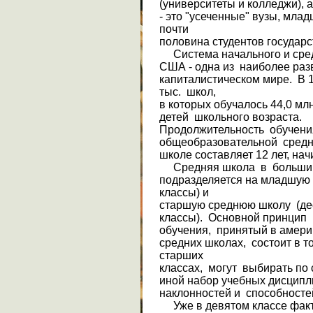
(университеты и колледжи), а
- это "усеченные" вузы, мла
почти
половина студентов государст
Система начального и сред
США - одна из наибо­лее раз
капиталистическом мире. В 19
тыс. школ,
в которых обучалось 44,0 мл
детей школьного возраста.
Продолжительность обучен
общеобразовательной сред
школе составляет 12 лет, нач
Средняя школа в большин
подразделяется на младшую 
классы) и
старшую среднюю школу (де
классы). Основной принцип
обучения, принятый в амери
средних школах, состоит в т
старших
классах, могут выбирать по
иной набор учебных дисципли
наклонностей и способ­носте
Уже в девятом классе факт