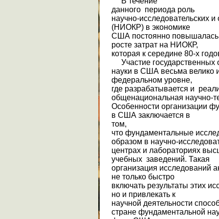
В течение
данного периода роль
научно-исследовательских и 
(НИОКР) в экономике
США постоянно повышалась.
росте затрат на НИОКР,
которая к середи­не 80-х го
Участие государственных о
науки в США весьма ве­лико 
федеральном уровне,
где разрабаты­вается и реал
общенациональная научно-те
Особенности организации ф
в США заключается в
том,
что фундаментальные иссле
образом в на­учно-исследова
центрах и лабораториях вы
учебных заведе­ний. Такая
организация исследований а
не только быстро
включать результаты этих ис
но и привлекать к
научной деятельности спосо
стране фундаментальной нау