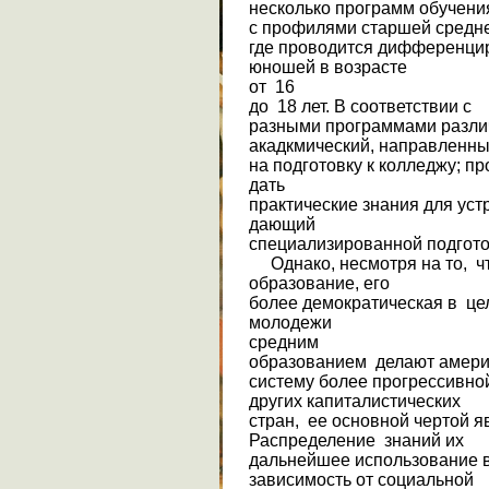
несколько программ обу­чен
с профилями старшей средн
где проводится дифференци
юношей в возрасте
от 16
до 18 лет. В соответствии с
разными программами различ
акадкмический, направленн
на подготовку к колледжу; п
дать
практические знания для уст
дающий
специализированной подгото
Однако, несмотря на то, ч
образование, его
более демократическая в ц
молодежи
средним
образованием делают амери
систему более прогрессивно
других капиталистических
стран, ее основной чертой я
Распределение знаний их
дальнейшее ис­пользование в
зависимость от социальной