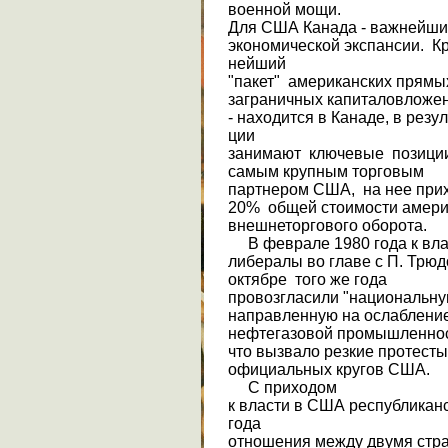
военной мощи.
Для США Канада - важнейши
экономической экспансии. Кр
нейший
"пакет" американских прямы
заграничных капиталовложен
- находится в Канаде, в резу
ции
занимают ключевые позиции 
самым крупным торговым
партнером США, на нее прих
20% общей стои­мости амери
внешнеторгового оборота.
В феврале 1980 года к вла
либералы во главе с П. Трюд
октябре того же года
провозгласили "национальну
направленную на ослаблени
нефте­газовой промышленно
что вызвало резкие протесты
официальных кругов США.
С приходом
к власти в США республикан
года
отношения между двумя стр