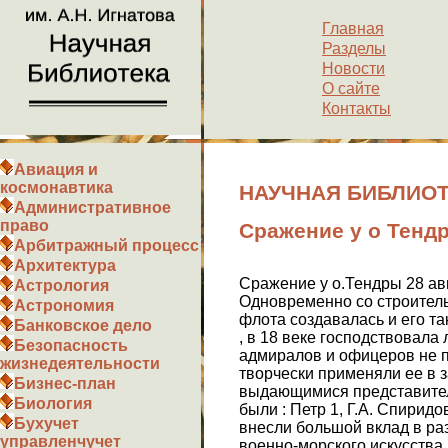
Главная
Разделы
Новости
О сайте
Контакты
Авиация и
космонавтика
НАУЧНАЯ БИБЛИОТЕК
Административное
право
Сражение у о Тендр
Арбитражный процесс
Архитектура
Сражение у о.Тендры 28 авг
Астрология
Одновременно со строитель
Астрономия
флота создавалась и его та
Банковское дело
, в 18 веке господствовала
Безопасность
адмиралов и офицеров не п
жизнедеятельности
творчески применяли ее в 
Бизнес-план
выдающимися представителя
Биология
были : Петр 1, Г.А. Спиридо
Бухучет
внесли большой вклад в раз
управленчучет
военно-морского искусства 