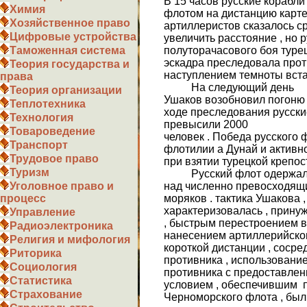
В 15 часов русские корабли
Химия
флотом на дистанцию картеч
Хозяйственное право
артиллеристов сказалось ср
Цифровые устройства
увеличить расстояние , но 
полуторачасового боя турец
Таможенная система
эскадра преследовала проти
Теория государства и
наступлением темноты встал
права
На следующий день
Теория организации
Ушаков возобновил погоню 
Теплотехника
ходе преследования русские
Технология
превысили 2000
Товароведение
человек . Победа русского 
Транспорт
флотилии а Дунай и активн
Трудовое право
при взятии турецкой крепос
Туризм
Русский флот одержал 
над численно превосходящи
Уголовное право и
моряков . тактика Ушакова
процесс
характеризовалась , прину
Управление
, быстрым перестроением в
Радиоэлектроника
нанесением артиллерийско
Религия и мифология
короткой дистанции , соср
Риторика
противника , использовани
Социология
противника с предоставле
Статистика
условием , обеспечившим 
Страхование
Черноморского флота , был