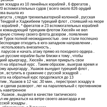
ая эскадра из 10 линейных кораблей , 6 фрегатов ,
0 вспомогательных судов ( всего около 826 орудий
ова вышла из
августа , следуя трехкильваторной колонной , русская
Тендрой и Хаджибеем турецкий флот , стоявший на якоре
х кораблей , * фрегатов и 23 вспомогательных кораблей
к как командующий турецким флотом Хюсейн не вел
орную стоянку своего флота дозором , появление
ля Турок полной неожиданностью . они стали поспешно
беспорядке отходить в юго-западном направлении .
 использовать внезапность ,
парусов и начать атаку прямо из походного ордера .
ные русские корабли были близки к тому , чтобы
цкий арьергард , Хюсейн , желая прикрыть свои
л на обратный курс . Таким образом , выиграв время и
ому арьергарду , Ушаков вынудил турецкий флот ,
я , вступить в сражение с русской эскадрой .
 на обратный курс продолжался до 13
им , Ушаков в 12 час .30 мин. , перестроил эскадру в
и сделав разворот , лег на параллельный с противником
ть наветренное
 Ушаков , выделил в качестве тактического
ал им держаться на ветре своего авангарда и не
сской эскадры .