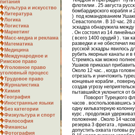
питания
флотилии . 25 августа русск
Культура и искусство
бомбардирского корабля и 2
Литература
) под командованием Ушак
Логика
Севастополя . В 10 час. 28 
Логистика
эскадра обнаружила между 
Маркетинг
. Он состоял из 14 линейны
( всего 1400 орудий ) . та
Масс-медиа и реклама
разведки и не обеспечил як
Математика
русской эскадры явилось д
Медицина
рубить якорные канаты и в 
Международное и
Стремясь как можно полнее
Римское право
Ушаков приказал прибавить 
Уголовное право
Около 12 час. , когда голов
уголовный процесс
отрезать и уничтожить туре
Трудовое право
концевые корабли , поверну
Журналистика
создав угрозу неприятельск
Химия
пытавшийся уклонится от бо
География
Поворот Турецкого флота
часов . воспользовавшись эт
Иностранные языки
одну кильватерную колонну 
Без категории
курс , продолжая удержива
Физкультура и спорт
положение . Около 14 часов
Философия
резерва 3 фрегата , приказ
Финансы
допустить охвата головы ру
Фотография