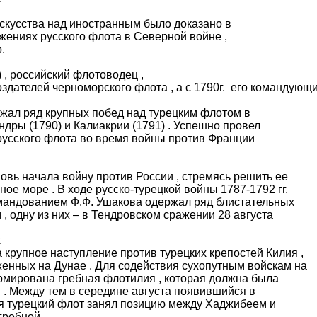
искусства над иностранным было доказано в
жениях русского флота в Северной войне ,
.
, российский флотоводец ,
создателей черноморского флота , а с 1790г. его командующи
ржал ряд крупных побед над турецким флотом в
ндры (1790) и Калиакрии (1791) . Успешно провел
русского флота во время войны против Франции
овь начала войну против России , стремясь решить ее
ое море . В ходе русско-турецкой войны 1787-1792 гг.
мандованием Ф.Ф. Ушакова одержал ряд блистательных
, одну из них – в Тендровском сражении 28 августа
.
 крупное наступление против турецких крепостей Килия ,
женных на Дунае . Для содействия сухопутным войскам на
рмирована гребная флотилия , которая должна была
 . Между тем в середине августа появившийся в
я турецкий флот занял позицию между Хаджибеем и
гребной