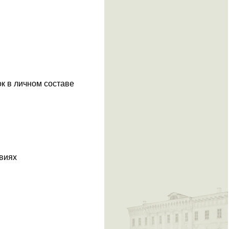
ок в личном составе
овиях