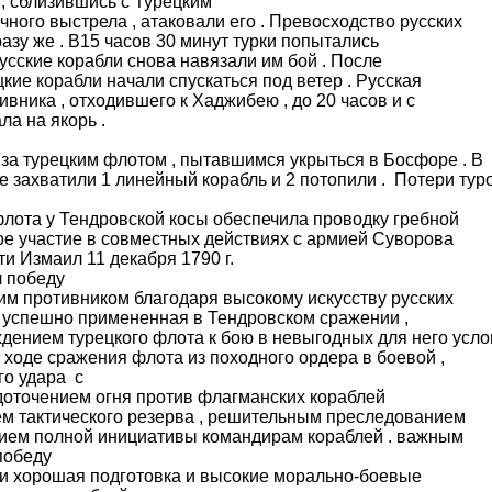
 , сблизившись с Турецким
ного выстрела , атаковали его . Превосходство русских
азу же . В15 часов 30 минут турки попытались
русские корабли снова навязали им бой . После
кие корабли начали спускаться под ветер . Русская
вника , отходившего к Хаджибею , до 20 часов и с
а на якорь .
за турецким флотом , пытавшимся укрыться в Босфоре . В
 захватили 1 линейный корабль и 2 потопили . Потери тур
флота у Тендровской косы обеспечила проводку гребной
ое участие в совместных действиях с армией Суворова
ти Измаил 11 декабря 1790 г.
победу
м противником благодаря высокому искусству русских
 , успешно примененная в Тендровском сражении ,
ждением турецкого флота к бою в невыгодных для него усл
 ходе сражения флота из походного ордера в боевой ,
го удара с
едоточением огня против флагманских кораблей
ем тактического резерва , решительным преследованием
нием полной инициативы командирам кораблей . важным
победу
и хорошая подготовка и высокие морально-боевые