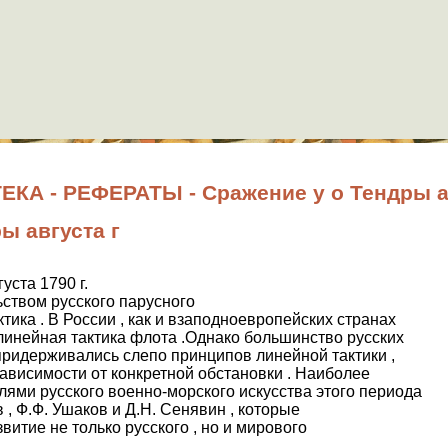
А - РЕФЕРАТЫ - Сражение у о Тендры ав
ы августа г
уста 1790 г.
ством русского парусного
ктика . В России , как и взаподноевропейских странах
 линейная тактика флота .Однако большинство русских
ридерживались слепо принципов линейной тактики ,
зависимости от конкретной обстановки . Наиболее
ми русского военно-морского искусства этого периода
в , Ф.Ф. Ушаков и Д.Н. Сенявин , которые
витие не только русского , но и мирового
.