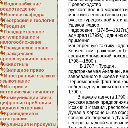
Водоснабжение
Превосходство
водоотведение
русского военно-морского 
многочисленных боях и сра
Военная кафедра
русско-турецких войнах и др
География и геология
Ушаков Федор
Геодезия
Федорович (1745—1817гг.) 
Государственное
адмирал (1799г.) , один из 
регулирование и
применил
налогообложение
маневренную тактику , оде
Гражданское право
Керченском сражении , у Те
Гражданское
средиземноморский поход 
процессуальное право
1798—1800гг.
Животные
В 1787 г. Турция ,
Жилищное право
подстрекаемая Англией , вн
Иностранные языки и
завоеванного выхода в Черн
языкознание
Черноморский флот под ко
побед над турецким флотом 
История и
1790 г.
исторические личности
В начале августа 1790 г
Коммуникации связь
русская армия предприняла
цифровые приборы и
Исакчи и Измаил , располо
радиоэлектроника
Дунае в Херсоне была сфо
Краеведение и
совершить переход в Дунай
этнография
северо-западной части мор
Кулинария и продукты
Тендрой и преградил путь 