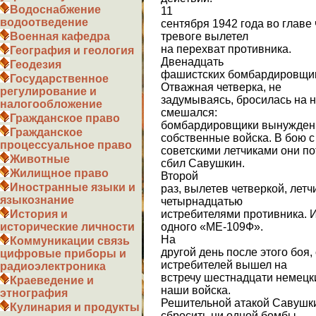
Водоснабжение
11
водоотведение
сентября 1942 года во главе
тревоге вылетел
Военная кафедра
на перехват противника.
География и геология
Двенадцать
Геодезия
фашистских бомбардировщик
Государственное
Отважная четверка, не
регулирование и
задумываясь, бросилась на н
налогообложение
смешался:
Гражданское право
бомбардировщики вынуждены
Гражданское
собственные войска. В бою с
процессуальное право
советскими летчиками они по
Животные
сбил Савушкин.
Жилищное право
Второй
Иностранные языки и
раз, вылетев четверкой, летч
языкознание
четырнадцатью
истребителями противника. И
История и
одного «МЕ-109Ф».
исторические личности
На
Коммуникации связь
другой день после этого боя,
цифровые приборы и
истребителей вышел на
радиоэлектроника
встречу шестнадцати немец
Краеведение и
наши войска.
этнография
Решительной атакой Савушки
Кулинария и продукты
сбросить ни одной бомбы