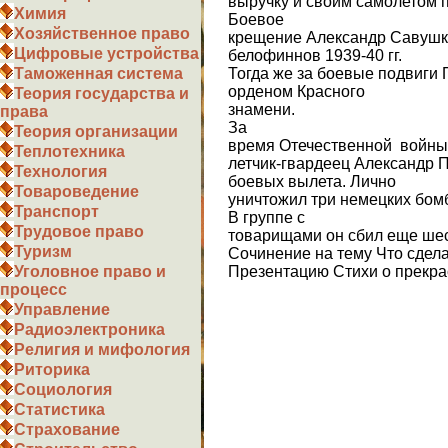
выручку и своим самолетом 
Химия
Боевое
Хозяйственное право
крещение Александр Савушки
Цифровые устройства
белофиннов 1939-40 гг.
Тогда же за боевые подвиги 
Таможенная система
орденом Красного
Теория государства и
знамени.
права
За
Теория организации
время Отечественной войны
Теплотехника
летчик-гвардеец Александр 
Технология
боевых вылета. Лично
Товароведение
уничтожил три немецких бом
Транспорт
В группе с
Трудовое право
товарищами он сбил еще шес
Туризм
Сочинение на тему Что сдел
Презентацию Стихи о прекра
Уголовное право и
процесс
Управление
Радиоэлектроника
Религия и мифология
Риторика
Социология
Статистика
Страхование