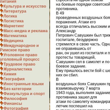
питания
на боевые порядки советской
Культура и искусство
противника.
Литература
В 49
Логика
проведенных воздушных боях
Логистика
поражения. Атаки его
Маркетинг
всегда отличались высоким и
Александр
Масс-медиа и реклама
Петрович Савушкин был триж
Математика
госпитале, безудержно
Медицина
стремился в свою часть. Одн
Международное и
не оправившись от
Римское право
ран, он ушел из госпиталя и
Уголовное право
протесты товарищей,
уголовный процесс
Савушкин сел в самолет и по
Трудовое право
боевое задание.
Журналистика
Ему пришлось вести бой с ше
Химия
них он сбил.
География
В
воздушных боях Савушкин п
Иностранные языки
взаимовыручку. 7 марта
Без категории
1943 года, выполняя задание,
Физкультура и спорт
противника зашел для
Философия
атаки по самолету командир
Финансы
летчик поспешил на
Фотография