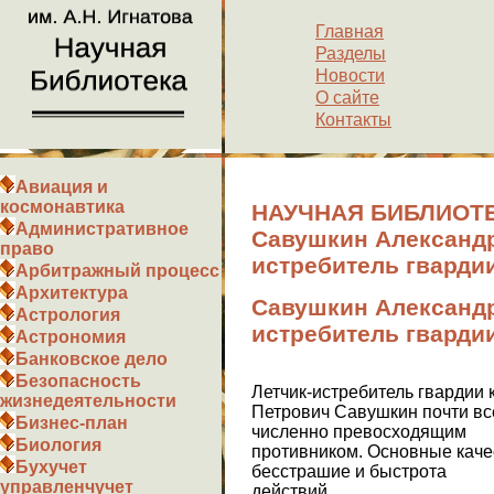
Главная
Разделы
Новости
О сайте
Контакты
Авиация и
космонавтика
НАУЧНАЯ БИБЛИОТЕ
Административное
Савушкин Александр
право
истребитель гварди
Арбитражный процесс
Архитектура
Савушкин Александр
Астрология
истребитель гварди
Астрономия
Банковское дело
Безопасность
Летчик-истребитель гвардии 
жизнедеятельности
Петрович Савушкин почти вс
Бизнес-план
численно превосходящим
Биология
противником. Основные каче
Бухучет
бесстрашие и быстрота
управленчучет
действий.