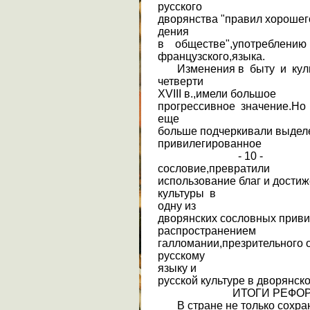
русского
дворянства "правил хорошего
дения
в обществе",употреблению
французского,языка.
Изменения в быту и культ
четверти
XVIII в.,имели большое
прогрессивное значение.Но
еще
больше подчеркивали выдел
привилегированное
- 10 -
сословие,превратили
использование благ и дости
культуры в
одну из
дворянских сословных прив
распространением
галломании,презрительного 
русскому
языку и
русской культуре в дворянско
ИТОГИ РЕФОР
В стране не только сохран