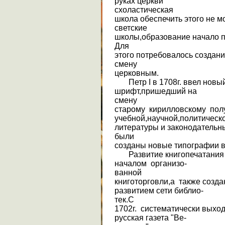
руках церкви
схоластическая
школа обеспечить этого не м
светские
школы,образование начало п
Для
этого потребовалось созда
смену
церковным.
Петр I в 1708г. ввел новы
шрифт,пришедший на
смену
старому кирилловскому полу
учебной,научной,политическ
литературы и законодательн
были
созданы новые типографии в
Развитие книгопечатания 
началом организо-
ванной
книготорговли,а также созда
развитием сети библио-
тек.С
1702г. систематически выхо
русская газета "Ве-