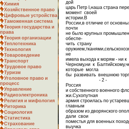
дой
Химия
царь Петр I,наша страна пе
Хозяйственное право
момент своей
Цифровые устройства
истории.В
Таможенная система
России,в отличие от основны
Теория государства и
почти
права
не было крупных промышлен
Теория организации
обеспе-
чить страну
Теплотехника
оружием,тканями,сельскохо
Технология
не
Товароведение
имела выхода к морям - ни к
Транспорт
Черному,ни к Балтийскому,ч
Трудовое право
которые могла
Туризм
бы развивать внешнюю торг
Уголовное право и
- 2 -
процесс
Россия
Управление
и собственного военного фло
Радиоэлектроника
жи.Сухопутная
армия строилась по устарев
Религия и мифология
главным
Риторика
образом из дворянского опо
Социология
дали свои
Статистика
поместья для военных поход
Страхование
выучка