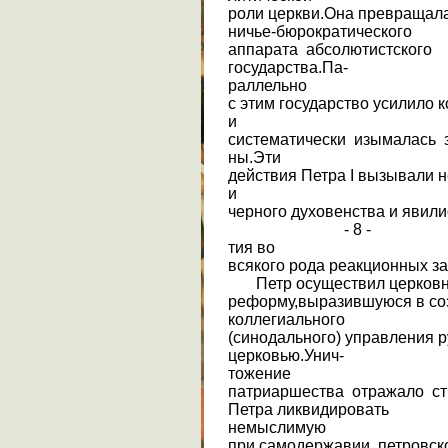
роли церкви.Она превращала
ничье-бюрократического
аппарата абсолютистского
государства.Па-
раллельно
с этим государство усилило 
и
систематически изымалась з
ны.Эти
действия Петра I вызывали 
и
черного духовенства и явили
- 8 -
тия во
всякого рода реакционных за
Петр осуществил церков
реформу,выразившуюся в со
коллегиального
(синодального) управления 
церковью.Унич-
тожение
патриаршества отражало с
Петра ликвидировать
немыслимую
при самодержавии петровс