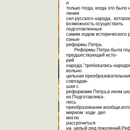
и
только тогда, когда это было
ления
сил русского народа, которо
возможность осуществить
подготовленные
самим ходом исторического р
озные
реформы Петра.
Реформы Петра была подг
предшествующей исто-
рий
народа,"требовались народо
вольно
цельная преобразовательна
совпадав-
шая с
реформами Петра,в ином ш
их.Подготавлива-
лось
преобразование вообще,кот
мирном ходе дел
могло
рассрочиться
на целый ряд поколений.Реф