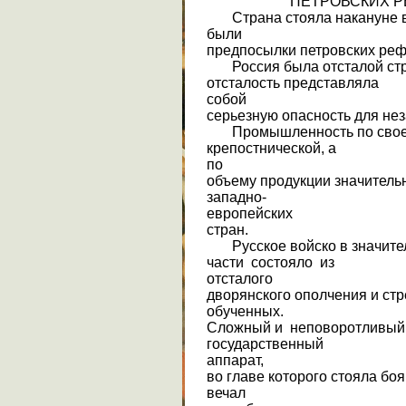
ПЕТРОВСКИХ РЕ
Страна стояла накануне в
были
предпосылки петровских ре
Россия была отсталой стр
отсталость представляла
собой
серьезную опасность для нез
Промышленность по своей
крепостнической, а
по
объему продукции значитель
западно-
европейских
стран.
Русское войско в значите
части состояло из
отсталого
дворянского ополчения и ст
обученных.
Сложный и неповоротливый
государственный
аппарат,
во главе которого стояла боя
вечал