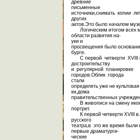
древние
письменные
источники,снимать копии ле
других
актов.Это было началом музе
Логическим итогом всех м
области развития на-
уки и
просвещения было основание 
бурге.
С первой четверти XVIII в.
достроительству
и регулярной планировке
городов.Облик города
стали
определять уже не культовая
ки,дома
правительственных учрежден
В живописи на смену икон
портрет.
К первой четверти XVIII в.
русского
театра,в это же время были
первые драматурги-
ческие