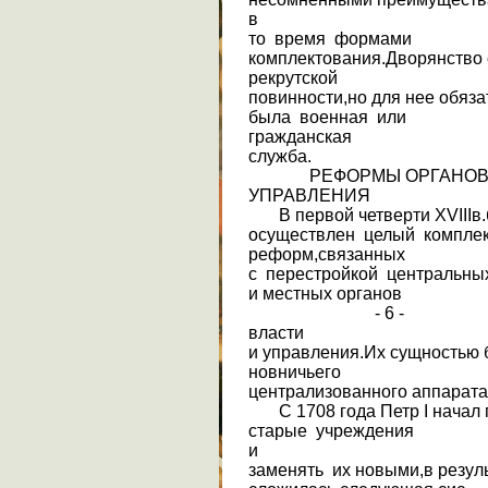
в
то время формами
комплектования.Дворянство 
рекрутской
повинности,но для нее обяз
была военная или
гражданская
служба.
РЕФОРМЫ ОРГАНОВ В
УПРАВЛЕНИЯ
В первой четверти XVIIIв
осуществлен целый компле
реформ,связанных
с перестройкой центральн
и местных органов
- 6 -
власти
и управления.Их сущностью 
новничьего
централизованного аппарата
С 1708 года Петр I начал 
старые учреждения
и
заменять их новыми,в резуль