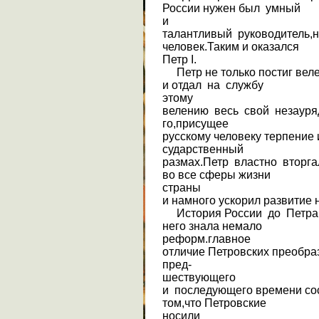
России нужен был умный
и
талантливый руководитель,
человек.Таким и оказался
Петр I.
Петр не только постиг вел
и отдал на службу
этому
велению весь свой незауря
го,присущее
русскому человеку терпение 
сударственный
размах.Петр властно вторг
во все сферы жизни
страны
и намного ускорил развитие 
История России до Петра В
него знала немало
реформ.главное
отличие Петровских преобр
пред-
шествующего
и последующего времени со
том,что Петровские
носили