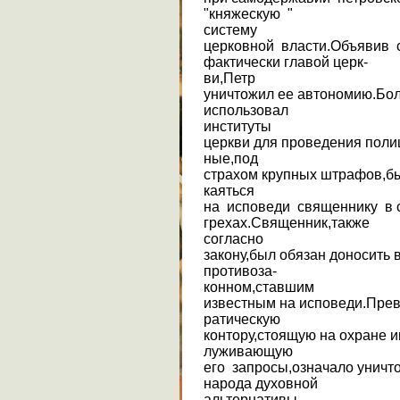
"княжескую "
систему
церковной власти.Объявив 
фактически главой церк-
ви,Петр
уничтожил ее автономию.Бол
использовал
институты
церкви для проведения поли
ные,под
страхом крупных штрафов,б
каяться
на исповеди священнику в 
грехах.Священник,также
согласно
закону,был обязан доносить
противоза-
конном,ставшим
известным на исповеди.Прев
ратическую
контору,стоящую на охране 
луживающую
его запросы,означало уничт
народа духовной
альтернативы