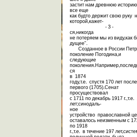
застит нам древнюю историю
все еще
как будто держит свою руку 
которой,кажет-
- 3 -
ся,никогда
не потеряем мы из виду,как 
дущее".
Созданное в России Петр
поколение Погодина,и
следующие
поколения.Например,последн
ся
в 1874
году,т.е. спустя 170 лет после
первого (1705).Сенат
просуществовал
с 1711 по декабрь 1917 г.,т.е.
лет;синодаль-
ное
устройство православной ц
оставалось неизменным с 17
по 1918
г.,т.е. в течение 197 лет,сист
подушной подати была