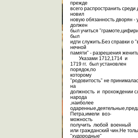
прежде
всего распространить среди 
новил
новую обязанность дворян - 
должен
был учиться "грамоте,цифир
был
идти служить.Без справки о 
нечной
памяти" - разрешения женить
Указами 1712,1714 и
1719 гг. был установлен
порядок,по
которому
"родовитость" не принимала
на
должность и прохождении с
народа
,наиболее
одаренные,деятельные,пред
Петра,имели воз-
можность
получить любой военный
или гражданский чин.Не толь
"худородные"