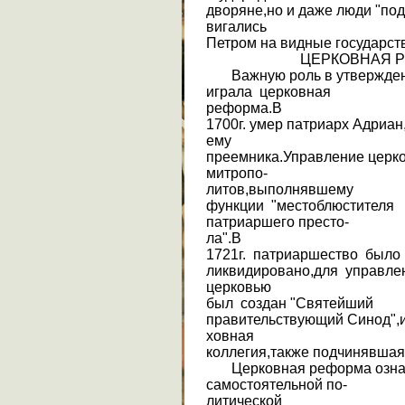
дворяне,но и даже люди "по
вигались
Петром на видные государст
ЦЕРКОВНАЯ РЕ
Важную роль в утвержден
играла церковная
реформа.В
1700г. умер патриарх Адриан,
ему
преемника.Управление церк
митропо-
литов,выполнявшему
функции "местоблюстителя
патриаршего престо-
ла".В
1721г. патриаршество было
ликвидировано,для управле
церковью
был создан "Святейший
правительствующий Синод",и
ховная
коллегия,также подчинявшая
Церковная реформа означ
самостоятельной по-
литической