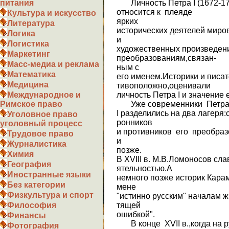
Личность Петра I (1672-17
питания
относится к плеяде
Культура и искусство
ярких
Литература
исторических деятелей миро
Логика
и
Логистика
художественных произведе
Маркетинг
преобразованиям,связан-
Масс-медиа и реклама
ным с
Математика
его именем.Историки и писат
Медицина
тивоположно,оценивали
личность Петра I и значение 
Международное и
Уже современники Петр
Римское право
I разделились на два лагеря:
Уголовное право
ронников
уголовный процесс
и противников его преобра
Трудовое право
и
Журналистика
позже.
Химия
В XVIII в. М.В.Ломоносов сла
География
ятельностью.А
Иностранные языки
немного позже историк Карам
Без категории
мене
Физкультура и спорт
"истинно русским" началам ж
тящей
Философия
ошибкой".
Финансы
В конце XVII в.,когда на р
Фотография