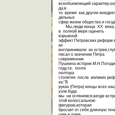
всеобъемлющий характер,ох
да,в
то время как другие внедря
дельных
сфер жизни общества и госу
Мы,люди конца XX века,
в полной мере оценить
взрывной
эффект Петровских реформ в
ка
воспринимали их острее,глу
писал о значении Петра
современник
Пушкина историк М.Н.Погоди
году,т.е. почти
полтора
столетия после великих рефо
ка:"В
руках (Петра) концы всех н
узле.Куда
мы ни оглянемся,везде встр
этой колоссальною
фигурою,которая
бросает от себя длинную тен
шее и даже