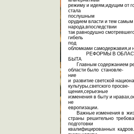
режиму и идеям,идущим от г
стала
послушным
орудием власти и тем самым
народа,впоследствии
так равнодушно смотревшег
гибель
под
обломками самодержавия,и н
РЕФОРМЫ В ОБЛАСТИ
БЫТА
Главным содержанием реф
области было становле-
ние
и развитие светской национ
культуры,светского просве-
щения,серьезные
изменения в быту и нравах,
не
европизации.
Важные изменения в жи
страны решительно требов
подготовки
квалифицированных кадров