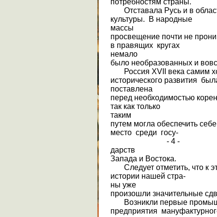
потребностям страны.
Отставала Русь и в облас
культуры. В народные
массы
просвещение почти не прони
в правящих кругах
немало
было необразованных и вовс
Россия XVII века самим х
исторического развития был
поставлена
перед необходимостью коре
так как только
таким
путем могла обеспечить себ
место среди госу-
- 4 -
дарств
Запада и Востока.
Следует отметить, что к э
истории нашей стра-
ны уже
произошли значительные сдви
Возникли первые промы
предприятия мануфактурног