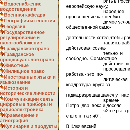
рить в Росси
Водоснабжение
европейскую науку,
водоотведение
народное
Военная кафедра
просвещение как необхо-
География и геология
димое услов
Геодезия
общественной само-
Государственное
деятельности,хотел,чтобы ра
регулирование и
таваясь рабо
налогообложение
действовал созна-
Гражданское право
тельно и
Гражданское
свободно. Совместное
процессуальное право
действие деспотиз
Животные
просвещения
Жилищное право
рабства - это по-
Иностранные языки и
литическая
языкознание
квадратура круга,за-
История и
исторические личности
гадка,разрешавшаяся у нас
Коммуникации связь
времен
цифровые приборы и
Петра два века и доселе
радиоэлектроника
я2н е р а з р
Краеведение и
е ш е н н а яя0".
этнография
В.Ключевский
Кулинария и продукты