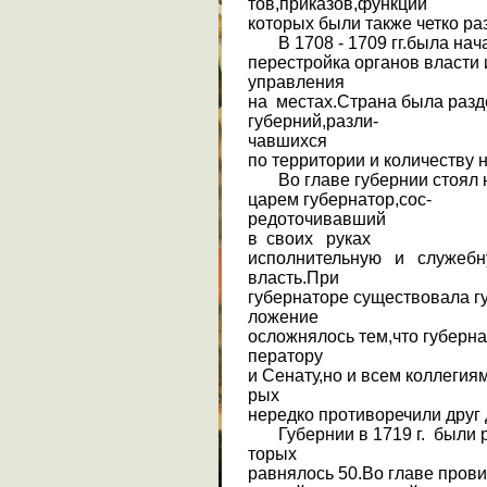
тов,приказов,функции
которых были также четко ра
В 1708 - 1709 гг.была нач
перестройка органов власти 
управления
на местах.Страна была разд
губерний,разли-
чавшихся
по территории и количеству 
Во главе губернии стоял 
царем губернатор,сос-
редоточивавший
в своих руках
исполнительную и служеб
власть.При
губернаторе существовала г
ложение
осложнялось тем,что губерна
ператору
и Сенату,но и всем коллегия
рых
нередко противоречили друг 
Губернии в 1719 г. были р
торых
равнялось 50.Во главе пров