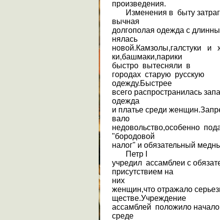
произведения.
Изменения в быту затрагив
вычная
долгополая одежда с длинны
нялась
новой.Камзолы,галстуки и 
ки,башмаки,парики
быстро вытесняли в
городах старую русскую
одежду.Быстрее
всего распространилась зап
одежда
и платье среди женщин.Запр
вало
недовольство,особенно под
"бородовой
налог" и обязательный медный
Петр I
учредил ассамблеи с обяза
присутствием на
них
женщин,что отражало серьез
ществе.Учреждение
ассамблей положило начало
среде