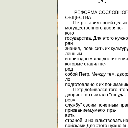
- 7 -
РЕФОРМА СОСЛОВНОГО 
ОБЩЕСТВА
Петр ставил своей целью 
могущественного дворянс-
кого
государства. Для этого нужн
рян
знания, повысить их культур
ленным
и пригодным для достижения
которые ставил пе-
ред
собой Петр. Между тем, двор
ло
подготовлено к их понимани
Петр добивался того,чтоб
дворянство считало "госуда-
реву
службу" своим почетным пр
призванием,умело пра-
вить
страной и начальствовать н
войсками.Для этого нужно б