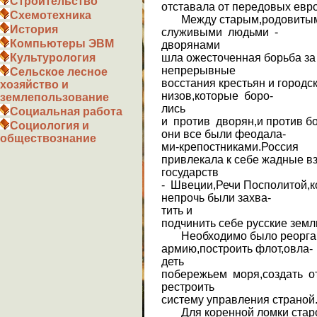
Строительство
отставала от передовых евр
Схемотехника
Между старым,родовитым
История
служивыми людьми -
Компьютеры ЭВМ
дворянами
шла ожесточенная борьба за
Культурология
непрерывные
Сельское лесное
восстания крестьян и городс
хозяйство и
низов,которые боро-
землепользование
лись
Социальная работа
и против дворян,и против бо
Социология и
они все были феодала-
обществознание
ми-крепостниками.Россия
привлекала к себе жадные в
государств
- Швеции,Речи Посполитой,
непрочь были захва-
тить и
подчинить себе русские земл
Необходимо было реорган
армию,построить флот,овла-
деть
побережьем моря,создать о
рестроить
систему управления страной
Для коренной ломки старо