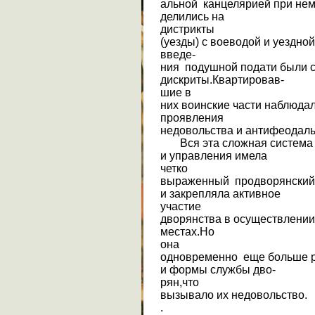
альной канцелярией при нем
делились на
дистрикты
(уезды) с воеводой и уездн
введе-
ния подушной подати были 
дискриты.Квартировав-
шие в
них воинские части наблюдал
проявления
недовольства и антифеодал
Вся эта сложная система 
и управления имела
четко
выраженный продворянский
и закрепляла активное
участие
дворянства в осуществлении
местах.Но
она
одновременно еще больше 
и формы службы дво-
рян,что
вызывало их недовольство.
.