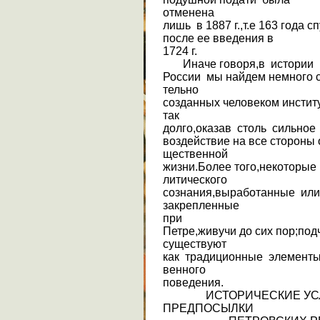
отменена
лишь в 1887 г.,т.е 163 года с
после ее введения в
1724 г.
Иначе говоря,в истории
России мы найдем немного с
тельно
созданных человеком инстит
так
долго,оказав столь сильное
воздействие на все стороны 
щественной
жизни.Более того,некоторые
литического
сознания,выработанные или
закрепленные
при
Петре,живучи до сих пор;по
существуют
как традиционные элементы
венного
поведения.
ИСТОРИЧЕСКИЕ УСЛ
ПРЕДПОСЫЛКИ