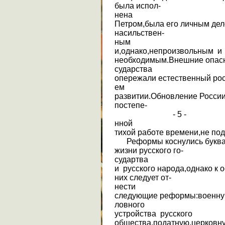
была испол-
нена
Петром,была его личным де
насильствен-
ным
и,однако,непроизвольным и
необходимым.Внешние опасн
сударства
опережали естественный рос
ем
развитии.Обновление России
постепе-
- 5 -
нной
тихой работе времени,не по
Реформы коснулись буквал
жизни русского го-
судартва
и русского народа,однако к 
них следует от-
нести
следующие реформы:военную,
ловного
устройства русского
общества,податную,церковну