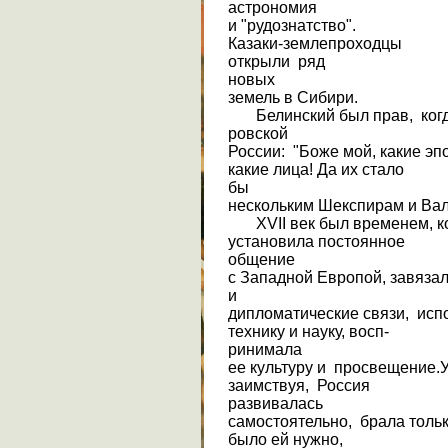
астрономия
и "рудознатство".
Казаки-землепроходцы
открыли ряд
новых
земель в Сибири.
Белинский был прав, когда 
ровской
России: "Боже мой, какие эп
какие лица! Да их стало
бы
нескольким Шекспирам и Вал
XVII век был временем, ко
установила постоянное
общение
с Западной Европой, завязал
и
дипломатические связи, исп
технику и науку, восп-
ринимала
ее культуру и просвещение.
заимствуя, Россия
развивалась
самостоятельно, брала только
было ей нужно,