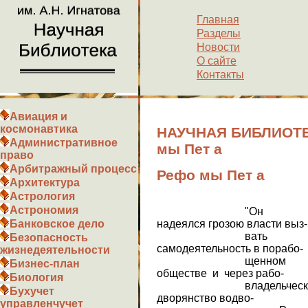
Главная
Разделы
Новости
О сайте
Контакты
Авиация и
космонавтика
НАУЧНАЯ БИБЛИОТЕ
Административное
мы Пет а
право
Арбитражный процесс
Рефо мы Пет а
Архитектура
Астрология
Астрономия
"Он
надеялся грозою власти выз-
Банковское дело
вать
Безопасность
самодеятельность в порабо-
жизнедеятельности
щенном
Бизнес-план
обществе и через рабо-
Биология
владельческо
Бухучет
дворянство водво-
управленчучет