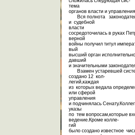
сложилась следующая сис-
тема
органов власти и управления
Вся полнота законодател
и судебной
власти
сосредоточилась в руках Пет
верной
войны получил титул императ
вый
высший орган исполнительной
давший
и значительными законодат
Взамен устаревшей систе
создано 12 кол-
легий,каждая
из которых ведала определе
или сферой
управления
и подчинялась Сенату.Колле
указы
по тем вопросам,которые вх
ведение.Кроме колле-
гий
было создано известное чис