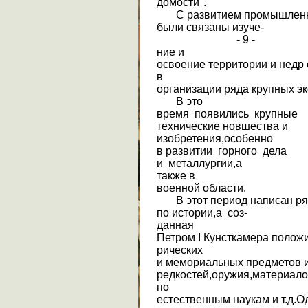
домости".
С развитием промышленно
были связаны изуче-
- 9 -
ние и
освоение территории и недр
в
организации ряда крупных э
В это
время появились крупные
технические новшества и
изобретения,особенно
в развитии горного дела
и металлургии,а
также в
военной области.
В этот период написан ря
по истории,а соз-
данная
Петром I Кунсткамера положи
рических
и мемориальных предметов 
редкостей,оружия,материал
по
естественным наукам и т.д.