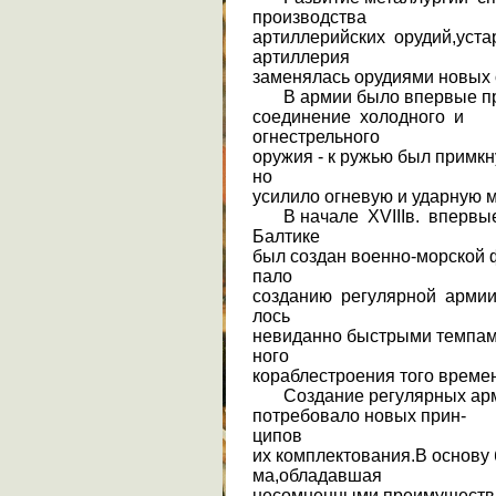
производства
артиллерийских орудий,уст
артиллерия
заменялась орудиями новых 
В армии было впервые пр
соединение холодного и
огнестрельного
оружия - к ружью был примкн
но
усилило огневую и ударную 
В начале XVIIIв. впервые 
Балтике
был создан военно-морской ф
пало
созданию регулярной армии
лось
невиданно быстрыми темпам
ного
кораблестроения того време
Создание регулярных арм
потребовало новых прин-
ципов
их комплектования.В основу 
ма,обладавшая
несомненными преимуществ