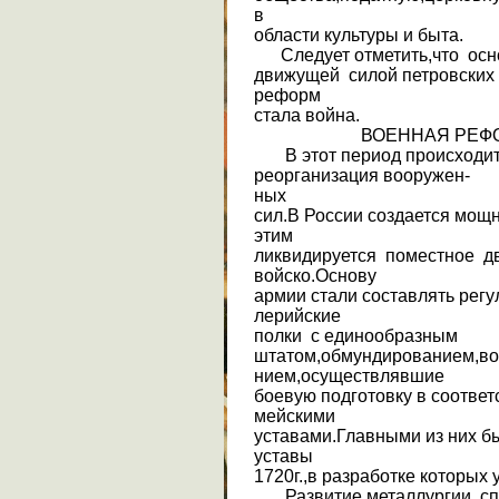
в
области культуры и быта.
Следует отметить,что ос
движущей силой петровских
реформ
стала война.
ВОЕННАЯ РЕФО
В этот период происходит
реорганизация вооружен-
ных
сил.В России создается мощ
этим
ликвидируется поместное дв
войско.Основу
армии стали составлять регу
лерийские
полки с единообразным
штатом,обмундированием,во
нием,осуществлявшие
боевую подготовку в соотве
мейскими
уставами.Главными из них бы
уставы
1720г.,в разработке которых 
Развитие металлургии спо