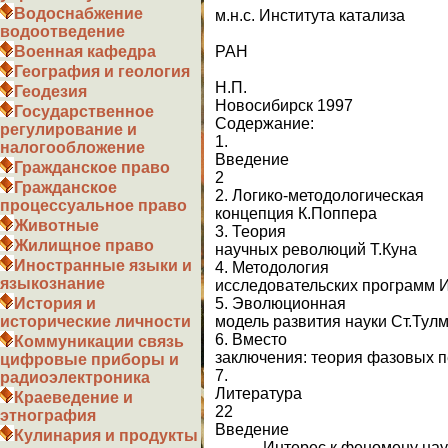
Водоснабжение
м.н.с. Института катализа
водоотведение
С
РАН
Военная кафедра
Лебед
География и геология
Н.П.
Геодезия
Новосибирск 1997
Государственное
Содержание:
регулирование и
1.
налогообложение
Вве
Гражданское право
2
Гражданское
2. Логико-методологическая
процессуальное право
концепция К.По
Животные
3. Теория
Жилищное право
научных рево
Иностранные языки и
4. Методология
языкознание
исследовательских пр
5. Эволюционная
История и
модель развития на
исторические личности
6. Вместо
Коммуникации связь
заключения: теория фа
цифровые приборы и
7.
радиоэлектроника
Лите
Краеведение и
22
этнография
Введение
Кулинария и продукты
Интерес к феномену науки