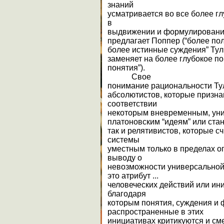
знаний
усматривается во все более г
в
выдвижении и формулировании
предлагает Поппер (“более по
более истинные суждения” Ту
заменяет на более глубокое п
понятия”).
Свое
понимание рациональности Тул
абсолютистов, которые призна
соответствии
некоторым вневременным, уни
платоновским “идеям” или ста
так и релятивистов, которые с
системы
уместным только в пределах о
выводу о
невозможности универсальной о
это атрибут ...
человеческих действий или ини
благодаря
которым понятия, суждения и
распространенные в этих
инициативах критикуются и сме