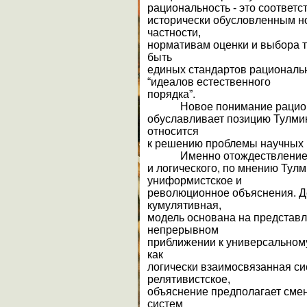
рациональность - это соответс
исторически обусловленным н
частности,
нормативам оценки и выбора те
быть
единых стандартов рациональн
“идеалов естественного
порядка”.
Новое понимание рацион
обуславливает позицию Тулмин
относится
к решению проблемы научных
Именно отождествлением 
и логического, по мнению Тулм
униформистское и
революционное объяснения. Д
кумулятивная,
модель основана на представл
непрерывном
приближении к универсальному
как
логически взаимосвязанная си
релятивистское,
объяснение предполагает смен
систем