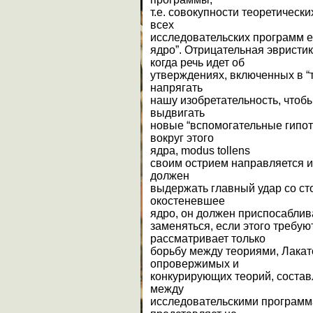
т.е. совокупности теоретическ
всех
исследовательских программ ес
ядро”. Отрицательная эвристик
когда речь идет об
утверждениях, включенных в “
напрягать
нашу изобретательность, чтоб
выдвигать
новые “вспомогательные гипот
вокруг этого
ядра, modus tollens
своим острием направляется и
должен
выдержать главный удар со с
окостеневшее
ядро, он должен приспосаблив
заменяться, если этого требую
рассматривает только
борьбу между теориями, Лакат
опровержимых и
конкурирующих теорий, состав
между
исследовательскими программа