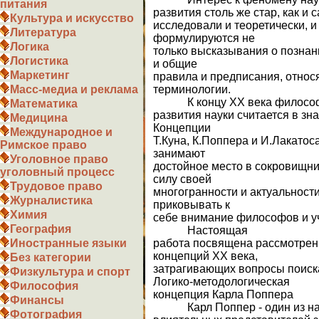
питания
развития столь же стар, как и
Культура и искусство
исследовали и теоретически, и
Литература
формулируются не
Логика
только высказывания о познани
Логистика
и общие
Маркетинг
правила и предписания, относ
терминологии.
Масс-медиа и реклама
К концу XX века философс
Математика
развития науки считается в з
Медицина
Концепции
Международное и
Т.Куна, К.Поппера и И.Лакатос
Римское право
занимают
Уголовное право
достойное место в сокровищн
уголовный процесс
силу своей
Трудовое право
многогранности и актуальнос
Журналистика
приковывать к
Химия
себе внимание философов и у
География
Настоящая
работа посвящена рассмотре
Иностранные языки
концепций XX века,
Без категории
затрагивающих вопросы поиска
Физкультура и спорт
Логико-методологическая
Философия
концепция Карла Поппера
Финансы
Карл Поппер - один из на
Фотография