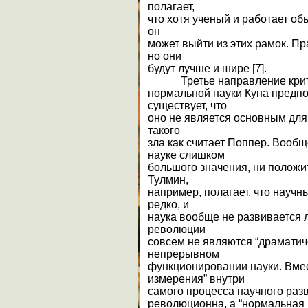
полагает,
что хотя ученый и работает об
он
может выйти из этих рамок. Пр
но они
будут лучше и шире [7].
Третье направление крит
нормальной науки Куна предпо
существует, что
оно не является основным для 
такого
зла как считает Поппер. Вооб
науке слишком
большого значения, ни положит
Тулмин,
например, полагает, что научн
редко, и
наука вообще не развивается 
революции
совсем не являются “драмати
непрерывном
функционировании науки. Вмес
измерения” внутри
самого процесса научного раз
революционна, а “нормальная н