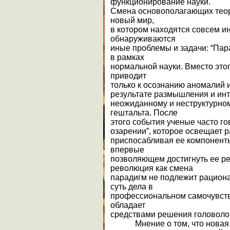
функционирование науки.
Смена основополагающих теори
новый мир,
в котором находятся совсем и
обнаруживаются
иные проблемы и задачи: “Па
в рамках
нормальной науки. Вместо этог
приводит
только к осознанию аномалий 
результате размышления и инте
неожиданному и неструктурно
гештальта. После
этого события ученые часто гов
озарении”, которое освещает 
приспосабливая ее компоненты 
впервые
позволяющем достигнуть ее ре
революция как смена
парадигм не подлежит рациона
суть дела в
профессиональном самочувств
обладает
средствами решения головоломк
Мнение о том, что новая 