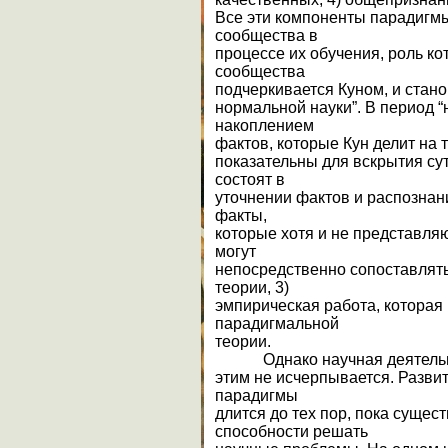
Все эти компоненты парадигм
сообщества в
процессе их обучения, роль к
сообщества
подчеркивается Куном, и стан
нормальной науки”. В период 
накоплением
фактов, которые Кун делит на 
показательны для вскрытия су
состоят в
уточнении фактов и распознани
факты,
которые хотя и не представляю
могут
непосредственно сопоставлят
теории, 3)
эмпирическая работа, которая
парадигмальной
теории.
Однако научная деятельно
этим не исчерпывается. Разви
парадигмы
длится до тех пор, пока суще
способности решать