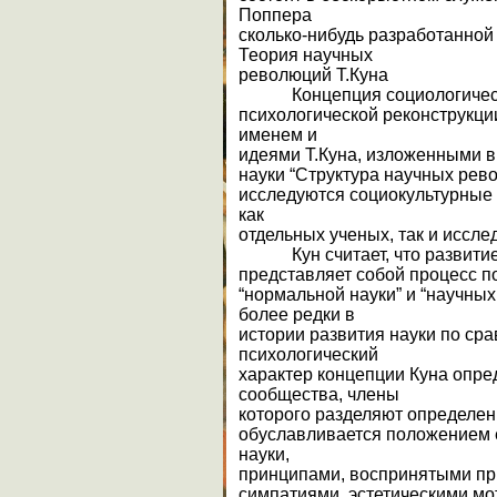
Поппера
сколько-нибудь разработанной
Теория научных
революций Т.Куна
Концепция социологическ
психологической реконструкции
именем и
идеями Т.Куна, изложенными в
науки “Структура научных рево
исследуются социокультурные 
как
отдельных ученых, так и иссле
Кун считает, что развитие
представляет собой процесс п
“нормальной науки” и “научны
более редки в
истории развития науки по ср
психологический
характер концепции Куна опре
сообщества, члены
которого разделяют определен
обуславливается положением 
науки,
принципами, воспринятыми при
симпатиями, эстетическими мо