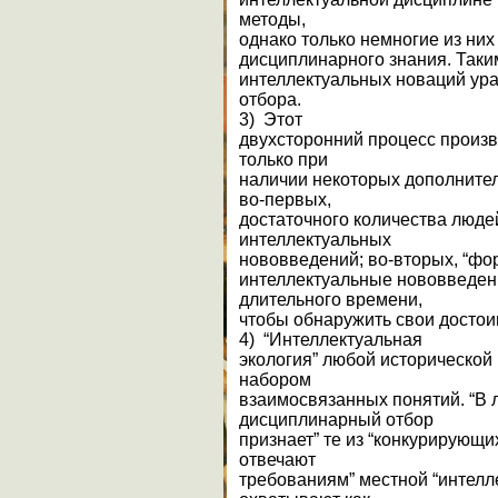
методы,
однако только немногие из ни
дисциплинарного знания. Так
интеллектуальных новаций ур
отбора.
3) Этот
двухсторонний процесс произ
только при
наличии некоторых дополните
во-первых,
достаточного количества люде
интеллектуальных
нововведений; во-вторых, “фо
интеллектуальные нововведени
длительного времени,
чтобы обнаружить свои достоин
4) “Интеллектуальная
экология” любой исторической 
набором
взаимосвязанных понятий. “В
дисциплинарный отбор
признает” те из “конкурирующи
отвечают
требованиям” местной “интелл