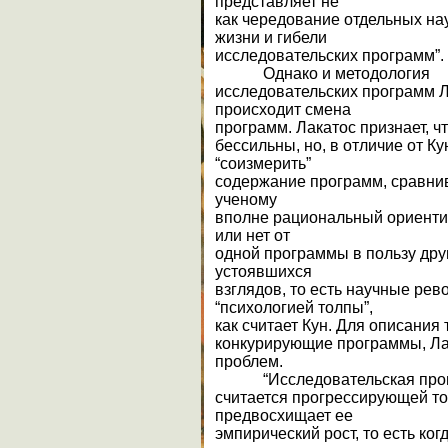
представляет не
как чередование отдельных нау
жизни и гибели
исследовательских программ”.
Однако и методология
исследовательских программ Л
происходит смена
программ. Лакатос признает, ч
бессильны, но, в отличие от Ку
“соизмерить”
содержание программ, сравнив
ученому
вполне рациональный ориентир
или нет от
одной программы в пользу дру
устоявшихся
взглядов, то есть научные ре
“психологией толпы”,
как считает Кун. Для описания 
конкурирующие программы, Ла
проблем.
“Исследовательская про
считается прогрессирующей тог
предвосхищает ее
эмпирический рост, то есть ко