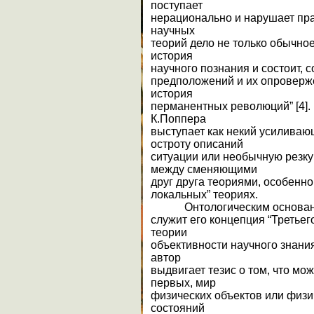
поступает
нерационально и нарушает пра
научных
теорий дело не только обычно
история
научного познания и состоит, 
предположений и их опроверже
история
перманентных революций” [4].
К.Поппера
выступает как некий усилива
остроту описаний
ситуации или необычную резк
между сменяющими
друг друга теориями, особенно
локальных” теориях.
Онтологическим основани
служит его концепция “Третьег
теории
объективности научного знания
автор
выдвигает тезис о том, что мо
первых, мир
физических объектов или физи
состояний