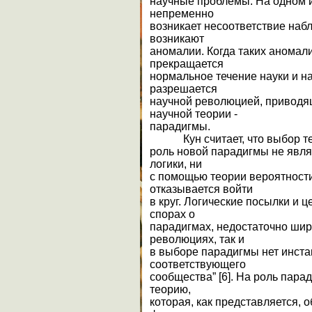
научные проблемы. На одном и
непременно
возникает несоответствие наб
возникают
аномалии. Когда таких аномал
прекращается
нормальное течение науки и на
разрешается
научной революцией, приводящ
научной теории -
парадигмы.
Кун считает, что выбор те
роль новой парадигмы не явля
логики, ни
с помощью теории вероятности
отказывается войти
в круг. Логические посылки и 
спорах о
парадигмах, недостаточно широ
революциях, так и
в выборе парадигмы нет инста
соответствующего
сообщества” [6]. На роль пар
теорию,
которая, как представляется, 