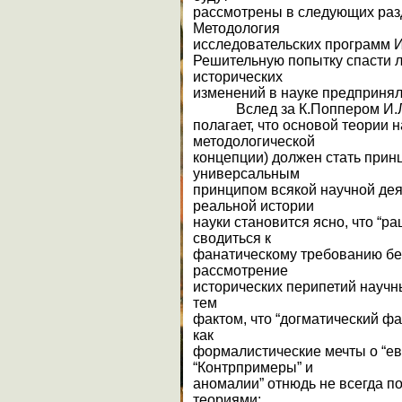
рассмотрены в следующих раз
Методология
исследовательских программ 
Решительную попытку спасти 
исторических
изменений в науке предпринял
Вслед за К.Поппером И.Л
полагает, что основой теории 
методологической
концепции) должен стать прин
универсальным
принципом всякой научной дея
реальной истории
науки становится ясно, что “р
сводиться к
фанатическому требованию б
рассмотрение
исторических перипетий научны
тем
фактом, что “догматический фа
как
формалистические мечты о “ев
“Контрпримеры” и
аномалии” отнюдь не всегда п
теориями;