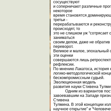
сосуществуют
и соперничают различные прог
некоторое
время становятся доминирующи
третьи -
перерабатываются и реконстр
происходят, то
это не слишком уж “сотрясает
заниматься
своим делом, даже не обрати
переворот.
Великое и малое, эпохальный 
эти оценки
совершаются лишь ретроспекти
рефлексии.
По мнению Лакатоса, история 
логико-методологической конц
бескомпромиссным судьей.
Эволюционная модель
развития науки Стивена Тулм
Одним из вариантов постп
завоевавшим на Западе призна
Стивена
Тулмина. В этой концепции из
научное открытие” и “Человечес