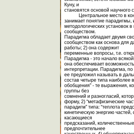
Куну, и
становятся основой научного 
Центральное место в конц
занимает понятие парадигмы, 
методологических установок в
сообществом.
Парадигма обладает двумя сво
сообществом как основа для 
работы; 2) она содержит
переменные вопросы, т.е. отк
Парадигма - это начало всякой
она обеспечивает возможность
интерпретации. Парадигма, по 
ее предложил называть в даль
состав четыре типа наиболее 
обобщения” - те выражения, к
группы без
сомнений и разногласий, кото
форму, 2) “метафизические час
парадигм” типа: “теплота пред
кинетическую энергию частей, 
касающиеся
предсказаний, количественны
предпочтительнее
качественных, 4) общепризна