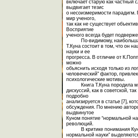
включает старую как частный с
выдвигает тезис
о несоизмеримости парадигм.
мир ученого,
так как не существует объекти
Восприятие
ученого всегда будет подверж
По-видимому, наибольшая
Т.Куна состоит в том, что он 
науки и ее
прогресса. В отличие от К.Попп
можно
объяснить исходя только из ло
человеческий” фактор, привле
психологические мотивы.
Книга Т.Куна породила м
дискуссий, как в советской, та
подробно
анализируется в статье [7], к
обсуждения. По мнению авторов
выдвинутое
Куном понятие “нормальной нау
революций.
В критике понимания Ку
нормальной науки” выделяются