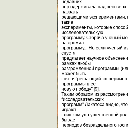
недавних
пор одерживала над нею верх. 
назвать
решающими экспериментами, п
такие
эксперименты, которые спосо
исследовательскую
программу. Сгоряча ученый мо
разгромил
программу... Но если ученый и
спустя
предлагает научное объяснен
рамках якобы
разгромленной программы (или 
может быть
снят и “решающий эксперимент
программы в ее
новую победу” [9].
Таким образом из рассмотрен
“исследовательских
программ” Лакатоса видно, что
играют
слишком уж существенной роли 
бывает
периодов безраздельного госп