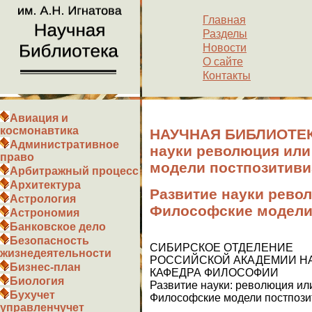
Главная
Разделы
Новости
О сайте
Контакты
Авиация и
космонавтика
НАУЧНАЯ БИБЛИОТЕКА
Административное
науки революция ил
право
модели постпозитиви
Арбитражный процесс
Архитектура
Развитие науки рево
Астрология
Философские модели
Астрономия
Банковское дело
Безопасность
СИБИРСКОЕ ОТДЕЛЕНИЕ
жизнедеятельности
РОССИЙСКОЙ АКАДЕМИИ Н
Бизнес-план
КАФЕДРА ФИЛОСОФИИ
Биология
Развитие науки: революция и
Бухучет
Философские модели постпози
управленчучет
Авто