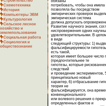
Строительство
обязаны
потребовать, чтобы она имела
Схемотехника
позволяла бы посредством
История
эмпирических проверок выдели
Компьютеры ЭВМ
эмпирическая система
Культурология
должна допускать опровержение
Сельское лесное
Развитие научного знания, сог
хозяйство и
ниспровержения одних научных
землепользование
удовлетворительными. В целом
Социальная работа
в виде
Социология и
следующей структуры: 1) выдв
обществознание
фальсифицируемости гипотезы,
есть такой,
которая имеет большее число
(предпочтительнее те
гипотезы, которые рискованне
следствий
и проведение экспериментов, 
принципиально новый
характер, 6) отбрасывание ги
теория не
фальсифицируется, она времен
конвенционального
или волевого решения о прек
определенных фактов и