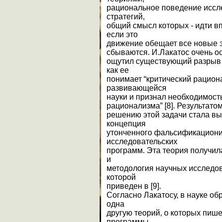
рациональное поведение иссле
стратегий,
общий смысл которых - идти вп
если это
движение обещает все новые 
сбываются. И.Лакатос очень о
ощутил существующий разрыв 
как ее
понимает “критический рацион
развивающейся
науки и признал необходимост
рационализма” [8]. Результато
решению этой задачи стала в
концепция
утонченного фальсификациони
исследовательских
программ. Эта теория получил
и
методология научных исследов
которой
приведен в [9].
Согласно Лакатосу, в науке о
одна
другую теорий, о которых пиш
программы,