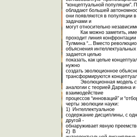
“концептуальной популяции”. 
обладают большей автономнос
они появляются в популяции в
задачами и
могут относительно независимо
Как можно заметить, имен
проходит линия конфронтации
Тулмина “... Вместо революци
объяснения интеллектуальных и
задается целью
показать, как целые концептуа
нужно
создать эволюционное объясне
трансформируются концептуаль
Эволюционная модель стр
аналогии с теорией Дарвина и 
взаимодействие
процессов “инноваций” и “отб
черты эволюции науки:
1) Интеллектуальное
содержание дисциплины, с одн
другой -
обнаруживает явную преемств
2) В
интеллектуальной дисциплине