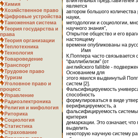
влиятельных представителей 
Химия
является
Хозяйственное право
автором большого количества
Цифровые устройства
науки,
методологии и социологии, мно
Таможенная система
научного знания”,
Теория государства и
Открытое общество и его враги”
права
настоящему
Теория организации
времени опубликованы на русс
Теплотехника
Имя
Технология
К.Поппера часто связывается 
Товароведение
“фаллибилизм” (от
Транспорт
английского fallible - подверж
Трудовое право
Основанием для
Туризм
этого явился выдвинутый Поп
систем [2].
Уголовное право и
Фальсифицируемость универса
процесс
способность
Управление
формулироваться в виде утве
Радиоэлектроника
верифицируемость, а
Религия и мифология
фальсифицируемость системы 
Риторика
критерия
Социология
демаркации. Это означает, чт
Статистика
выделить
Страхование
некоторую научную систему ра