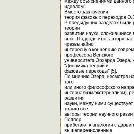
между объяснениями данного 
идеалом”.
Вместо заключения:
теория фазовых переходов Э.
В предыдущих разделах были
теории
развития науки, сложившиеся 
веке. Подводя итог, автору на
чрезвычайно
интересную концепцию соврем
профессора Венского
университета Эрхарда Эзера,
“Динамика теорий и
фазовые переходы” [5].
По мнению Эзера, несмотря на
того
или иного философского напра
интернализм/экстернализм), 
развития
науки, между ними существует
только все
авторы теории научного развити
Поппер
прибегают к аналогии с дарви
вышеперечисленные