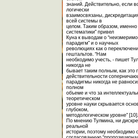
знаний. Действительно, если 
логически
взаимосвязаны, дискредитация
всей системы в
целом. Таким образом, именно 
систематики” привел
Куна к выводам о “неизмеримо
парадигм” и о научных
революциях как о переключен
гештальтов. “Нам
необходимо учесть, - пишет Ту
никогда не
бывает таким полным, как это 
действительности сопернича
парадигмы никогда не равнос
полном
объеме и что за интеллектуал
теоретическом
уровне науки скрывается осн
глубоком,
методологическом уровне” [10]
По мнению Тулмина, ни дискре
реальной
истории, поэтому необходимо о
согласованную “пропозиционал