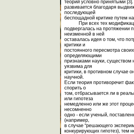
теорий условно принятыми [3].
развивается благодаря выдви
последующей
беспощадной критике путем н
При всех тех модификаци
подвергалась на протяжении п
неизменной в ней
оставалась идея о том, что по
критики и
постоянного пересмотра свои
определяющими
признаками науки, существом 
уязвима для
критики, в противном случае о
научной.
Если теория противоречит фак
спорить о
том, отбрасывается ли в реал
или гипотеза
немедленно или же этот проце
несомненно
одно - если ученый, поставле
(например,
в случае “решающего эксперим
конкурирующих гипотез), тем н