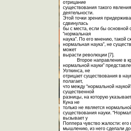
отрицание
существования такого явления 
деятельности.
Этой точки зрения придерживае
сдвинулась
бы с места, если бы основной
“нормальная
наука”. По его мнению, такой с
нормальная наука”, не существ
может
вырасти революции [7].
Второе направление в кр
нормальной науки” представле
Уоткинса, не
отрицает существования в нау
полагает,
что между “нормальной наукой
существенной
разницы, на которую указывает
Куна не
только не является нормальной
существования науки. “Нормал
вызывает у
Поппера чувство жалости: его 
мышлению, из него сделали до