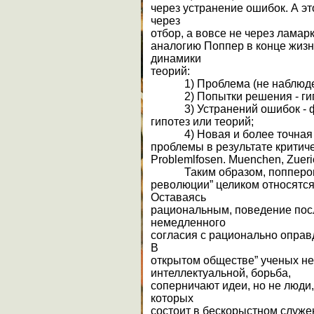
через устранение ошибок. А эт
через
отбор, а вовсе не через ламар
аналогию Поппер в конце жизн
динамики
теорий:
1) Проблема (не наблюде
2) Попытки решения - гип
3) Устранений ошибок - ф
гипотез или теорий;
4) Новая и более точная 
проблемы в результате критическ
Problemlfosen. Muenchen, Zueri
Таким образом, попперовс
революции” целиком относятся 
Оставаясь
рациональным, поведение пос
немедленного
согласия с рационально оправ
В
открытом обществе” ученых не
интеллектуальной, борьба,
соперничают идеи, но не люди
которых
состоит в бескорыстном служе