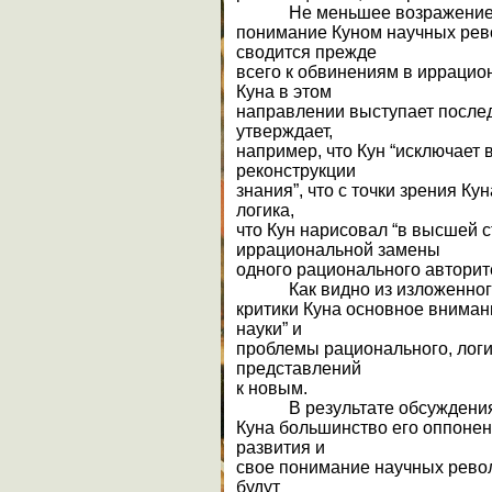
Не меньшее возражение 
понимание Куном научных рев
сводится прежде
всего к обвинениям в ирраци
Куна в этом
направлении выступает послед
утверждает,
например, что Кун “исключает
реконструкции
знания”, что с точки зрения Ку
логика,
что Кун нарисовал “в высшей 
иррациональной замены
одного рационального авторите
Как видно из изложенного
критики Куна основное вниман
науки” и
проблемы рационального, логи
представлений
к новым.
В результате обсуждения
Куна большинство его оппоне
развития и
свое понимание научных револ
будут