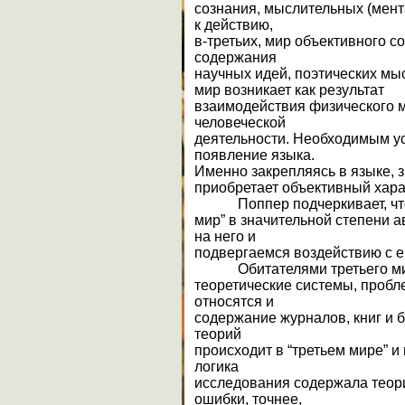
сознания, мыслительных (мент
к действию,
в-третьих, мир объективного 
содержания
научных идей, поэтических мыс
мир возникает как результат
взаимодействия физического м
человеческой
деятельности. Необходимым у
появление языка.
Именно закрепляясь в языке, 
приобретает объективный хара
Поппер подчеркивает, что
мир” в значительной степени 
на него и
подвергаемся воздействию с е
Обитателями третьего ми
теоретические системы, пробл
относятся и
содержание журналов, книг и 
теорий
происходит в “третьем мире” и
логика
исследования содержала теори
ошибки, точнее,