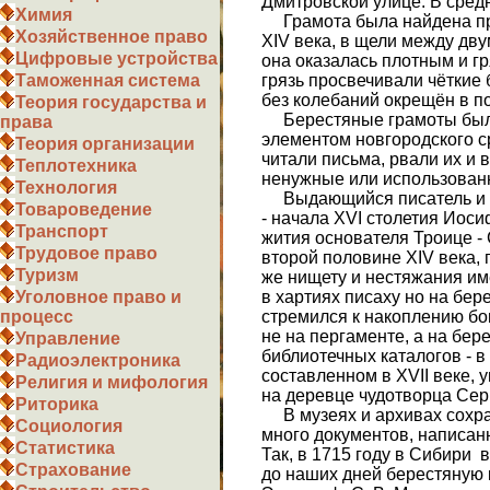
Дмитровской улице. В сред
Химия
Грамота была найдена пр
Хозяйственное право
XIV века, в щели между дв
Цифровые устройства
она оказалась плотным и гр
грязь просвечивали чёткие 
Таможенная система
без колебаний окрещён в 
Теория государства и
Берестяные грамоты бы
права
элементом новгородского с
Теория организации
читали письма, рвали их и
Теплотехника
ненужные или использован
Технология
Выдающийся писатель и п
Товароведение
- начала XVI столетия Иос
Транспорт
жития основателя Троице -
Трудовое право
второй половине XIV века, 
Туризм
же нищету и нестяжания име
в хартиях писаху но на бер
Уголовное право и
стремился к накоплению бог
процесс
не на пергаменте, а на бере
Управление
библиотечных каталогов - в
Радиоэлектроника
составленном в XVII веке, 
Религия и мифология
на деревце чудотворца Серг
Риторика
В музеях и архивах сохра
Социология
много документов, написанн
Статистика
Так, в 1715 году в Сибири
Страхование
до наших дней берестяную к