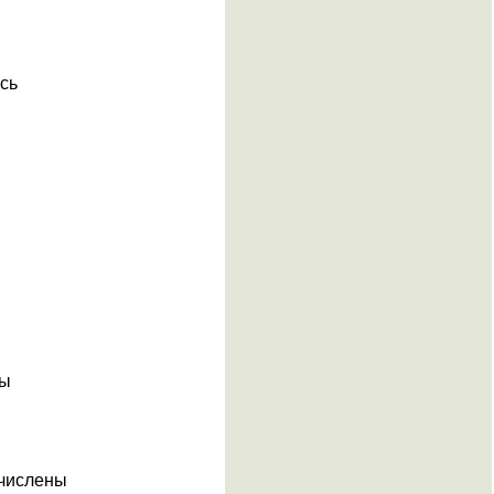
сь
цы
ечислены