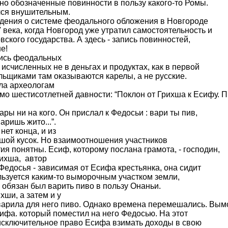
но обозначенные повинности в пользу какого-то Ромы.
ся внушительным.
дения о системе феодального обложения в Новгороде
 века, когда Новгород уже утратил самостоятельность и
вского государства. А здесь - запись повинностей,
е!
ись феодальных
 исчисленных не в деньгах и продуктах, как в первой
ельщиками там оказываются карелы, а не русские.
а археологам
о шестисотлетней давности: “Поклон от Грихша к Есифу. П
ры ни на кого. Он прислал к Федосьи : вари ты пив,
аришь жито...”.
ет конца, и из
шой кусок. Но взаимоотношения участников
ия понятны. Есиф, которому послана грамота, - господин,
рихша, автор
 Федосья - зависимая от Есифа крестьянка, она сидит
ользуется каким-то выморочным участком земли,
 обязан был варить пиво в пользу Онаньи.
ши, а затем и у
 варила для него пиво. Однако времена перемешались. Вы
сифа. который поместил на него Федосью. На этот
исключительное право Есифа взимать доходы в свою