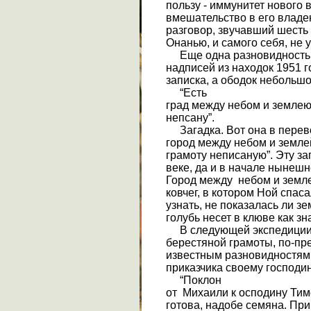
пользу - иммунитет нового
вмешательство в его владе
разговор, звучавший шесть 
Онанью, и самого себя, не
Еще одна разновидность
надписей из находок 1951 г
записка, а ободок небольшо
“Есть
град между небом и землею.
непсану”.
Загадка. Вот она в перево
город между небом и землей,
грамоту неписаную”. Эту з
веке, да и в начале нынеш
Город между небом и земле
ковчег, в котором Ной спас
узнать, не показалась ли з
голубь несет в клюве как зна
В следующей экспедиции
берестяной грамоты, по-пре
известным разновидностям 
приказчика своему господин
“Поклон
от Михаили к осподину Ти
готова, надобе семяна. При