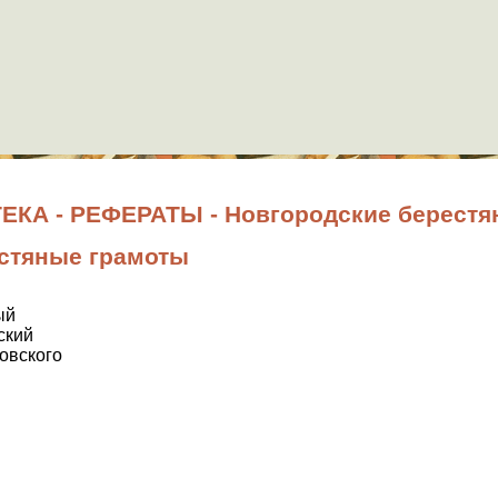
КА - РЕФЕРАТЫ - Новгородские берестя
стяные грамоты
ый
ский
ковского