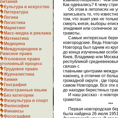
питания
Как одевались? К чему стр
Культура и искусство
Об этом в летописях не у
Литература
записывать то, что извест
Логика
том, что знает уже не тольк
Логистика
смерть князя, выборы еписк
Маркетинг
эпидемия или солнечное за
грамоты.
Масс-медиа и реклама
Самые интересные берес
Математика
новгородские. Ведь Новгоро
Медицина
Новгород был одним из кру
Международное и
до конца изученными особе
Римское право
Киев, Владимир или Москва,
Уголовное право
республикой средневековья
уголовный процесс
связан с
Трудовое право
главными центрами междуна
Журналистика
наконец, в отличие от боль
Химия
громадной округи , где гор
География
самом Новгороде. Все эти 
до находки берестяных гр
Иностранные языки
И наш рассказ - о новгор
Без категории
грамотах.
Физкультура и спорт
***
Философия
Первая новгородская бер
Финансы
была найдена 26 июля 1951 
Фотография