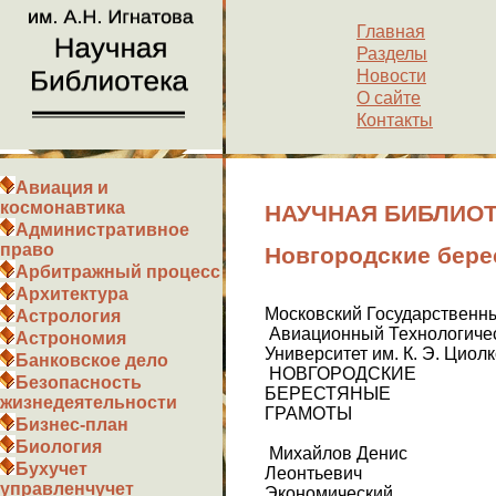
Главная
Разделы
Новости
О сайте
Контакты
Авиация и
космонавтика
НАУЧНАЯ БИБЛИОТЕ
Административное
право
Новгородские бере
Арбитражный процесс
Архитектура
Московский Государственн
Астрология
Авиационный Технологиче
Астрономия
Университет им. К. Э. Циол
Банковское дело
НОВГОРОДСКИЕ
Безопасность
БЕРЕСТЯНЫЕ
жизнедеятельности
ГРАМОТЫ
Бизнес-план
Биология
Михайлов Денис
Бухучет
Леонтьевич
управленчучет
Экономический