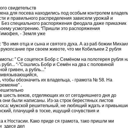
го свидетельств
семена для посева находились под особым контролем владел
ости и правильного распределения зависели урожай и
 Без специального распоряжения феодала даже приказчик
своему усмотрению. “Пришли это распоряжения
Тимофея, - Земля уже
Во имя отца и сына и святого духа. А аз раб божии Михаил
рукопсание при своем животе, что ми Кобилькеи 2 рубля
оты: ” Се соцетеся Бобр с Семёном на полотерея рубля н
 рубл... “-”Сошлись Бобр и Семён на два с половиной
ой гривен, а рубль...”
ривязывающийся,
, чтобы обозначить их владельца, - грамота № 58. На
ремеяне” .
решительно
в шесть веков, отделяющих их от сегодняшнего дня до
да они были написаны. Из-за строк берестяных листов
лоса: мужской решительный, не любящий ждать и привыкши
нский, плачущий в тоске, ищущий сочувствия и
 к Ностасии. Како приде ся грамота, тако пришли ми
и здесе дел