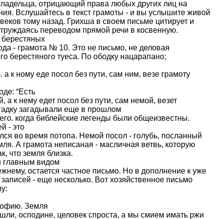
 владельца, отрицающий права любых других лиц на
ния. Вслушайтесь в текст грамоты - и вы услышите живой
веков тому назад. Грихша в своем письме цитирует и
 утруждаясь переводом прямой речи в косвенную.
 берестяных
ода - грамота № 10. Это не письмо, не деловая
го берестяного туеса. По ободку нацарапано;
 а к ному еде посол без пути, сам ним, везе грамоту
де: “Есть
 а к нему едет посол без пути, сам немой, везет
агадку загадывали еще в прошлом
него. когда библейские легенды были общеизвестны.
й - это
ался во время потопа. Немой посол - голубь, посланный
емля. А грамота неписаная - масличная ветвь, которую
к, что земля близка.
 главным видом
жнему, остается частное письмо. Но в дополнение к уже
записей - еще несколько. Вот хозяйственное письмо
у:
мофию. Земля
шли, осподине, целовек спроста, а мы смием имать ржи