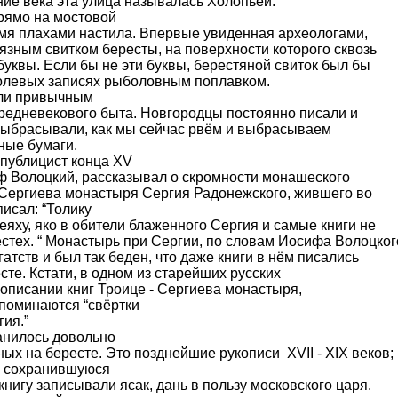
ние века эта улица называлась Холопьей.
ямо на мостовой
умя плахами настила. Впервые увиденная археологами,
язным свитком бересты, на поверхности которого сквозь
буквы. Если бы не эти буквы, берестяной свиток был бы
полевых записях рыболовным поплавком.
ли привычным
редневекового быта. Новгородцы постоянно писали и
 выбрасывали, как мы сейчас рвём и выбрасываем
ные бумаги.
ублицист конца XV
иф Волоцкий, рассказывал о скромности монашеского
 Сергиева монастыря Сергия Радонежского, жившего во
писал: “Толику
яху, яко в обители блаженного Сергия и самые книги не
естех. “ Монастырь при Сергии, по словам Иосифа Волоцкого
атств и был так беден, что даже книги в нём писались
сте. Кстати, в одном из старейших русских
 описании книг Троице - Сергиева монастыря,
упоминаются “свёртки
ия.”
нилось довольно
ых на бересте. Это позднейшие рукописи XVII - XIX веков; 
 в сохранившуюся
нигу записывали ясак, дань в пользу московского царя.