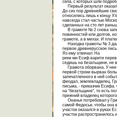
села, с которых шли подроб
Первый результат оказал
До сих пор древнейшие све
относились лишь к концу XV
навсегда стал частью Моско
сделанных на сто лет раньш
В грамоте № 2 снова зап
повинностей или долгов, но
грамоте, а в мехах. И плат
Находка грамоты № 3 дал
первое древнерусское письм
Яз ему отвечал: На
реки ми Есиф варити перева
седишь на безатьщине, не в
Грамота оборвана. У нее н
первой строки вырван боль
запечатленного в ней событ
феодал, землевладелец. Г
письма, - приказчик Есифа.
на “безатьщине”, то есть п
прежний владелец которого
Онанья потребовал у Грих
самой Федосьи. чтобы она
участок оказался в руках Е
участок распространилось 