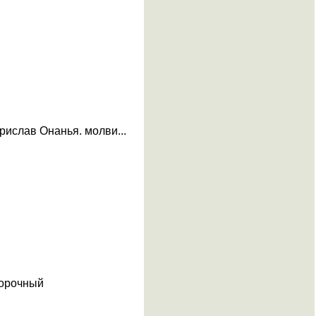
рислав Онанья. молви...
морочный