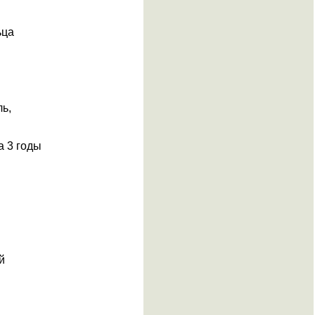
ьца
ь,
а 3 годы
й