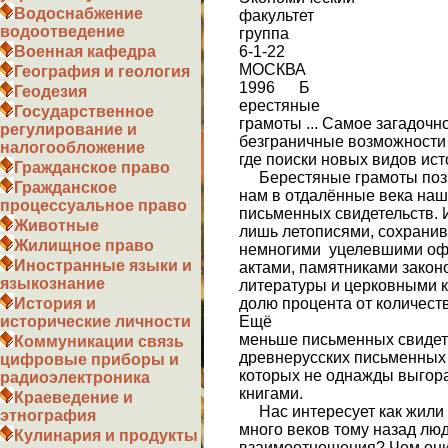
Водоснабжение
факультет
водоотведение
группа
6-1-22
Военная кафедра
МОСКВА
География и геология
1996 Б
Геодезия
ерестяные
Государственное
грамоты ... Cамое загадочн
регулирование и
безграничные возможности 
налогообложение
где поиски новых видов ис
Гражданское право
Берестяные грамоты позв
Гражданское
нам в отдалённые века наш
процессуальное право
письменных свидетельств. И
Животные
лишь летописями, сохранивш
Жилищное право
немногими уцелевшими о
Иностранные языки и
актами, памятниками зако
языкознание
литературы и церковными к
долю процента от количест
История и
Ещё
исторические личности
меньше письменных свидете
Коммуникации связь
древнерусских письменных 
цифровые приборы и
которых не однажды выгорал
радиоэлектроника
книгами.
Краеведение и
Нас интересует как жили 
этнография
много веков тому назад лю
Кулинария и продукты
взаимоотношения? Чем они