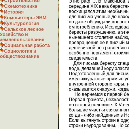
Строительство
Этнограф С. В. Максимов,
середине XIX века берестя
Схемотехника
восхищался этим необычны
История
для письма учёные до наход
Компьютеры ЭВМ
но даже обсуждали вопрос 
Культурология
к употреблению. Исследова
Сельское лесное
бересты разрушению, а этно
хозяйство и
нынешнего столетия наблюда
землепользование
превращения её в писчий м
Социальная работа
дешевизной по сравнению с 
Социология и
особенно пергамент стоили
обществознание
свидетельств.
Для письма бересту специ
воде, делавшей кору эласти
Подготовленный для письма
имел аккуратные прямые уг
внутренней стороне коры, т
оказывается снаружи, когда
Но вернемся к первой бер
Первая грамота, безжалос
во второй половине XIV ве
большие участки связанног
когда - либо найденных в Н
Если вытянуть строки в одн
строки изуродованны. Но с