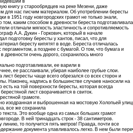
 видевший в
ную книгу у старообрядцев на реке Мезени, даже
м для нас писчим материалом. Об употреблении бересты
ки в 1951 году новгородских грамот не только знали,
о том, каким способом в древности береста подготавливала
тели отличали мягкость эластичность и сопротивляемость
граф А.А. Дукин - Горкович, который в начале
л подготовку бересты у хантов, писал, что для
атериал бересту кипятят в воде. Береста отличалась
пергаментом, а позднее с бумагой. О том, что бумага и
 в древности очень дорого, сохранилось много
ально подготавливали, ее варили в
чнее, ее расслаивали, убирая наиболее грубые слои.
 лист бересты чаще всего обрезался со всех сторон и
лы. Наконец, надпись в большинстве случаев наносили на
о есть на той поверхности бересты, которая всегда
 берестяной лист сворачивается в свиток.
естяной грамоте.
тно изодранная и выброшенная на мостовую Холопьей ули
ка, все же сохранила
о текста. Это вообще одна из самых больших грамот
овгороде. В ней тринадцать строк - 38 сантиметров.
у линию, то получится пять метров! Правда, почти все
одержание документа улавливалось легко. В нем были пер