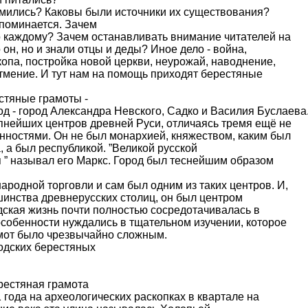
емились? Каковы были источники их существования?
поминается. Зачем
но каждому? Зачем останавливать внимание читателей на
о он, но и знали отцы и деды? Иное дело - война,
опа, постройка новой церкви, неурожай, наводнение,
тмение. И тут нам на помощь приходят берестяные
тяные грамоты -
д - город Александра Невского, Садко и Василия Буслаева
пнейших центров древней Руси, отличаясь тремя ещё не
нностями. Он не был монархией, княжеством, каким был
 а был республикой. ”Великой русской
 ” называл его Маркс. Город был теснейшим образом
родной торговли и сам был одним из таких центров. И,
шинства древнерусских столиц, он был центром
одская жизнь почти полностью сосредотачивалась в
особенности нуждались в тщательном изучении, которое
амот было чрезвычайно сложным.
одских берестяных
естяная грамота
года на археологических раскопках в квартале на