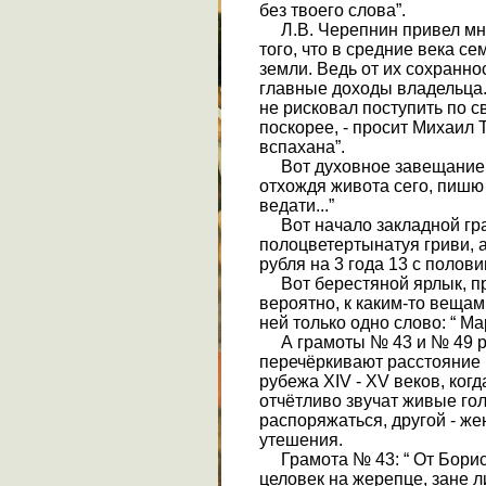
без твоего слова”.
Л.В. Черепнин привел мно
того, что в средние века 
земли. Ведь от их сохранн
главные доходы владельца.
не рисковал поступить по 
поскорее, - просит Михаил 
вспахана”.
Вот духовное завещание: “
отхождя живота сего, пишю 
ведати...”
Вот начало закладной грам
полоцветертынатуя гриви, а
рубля на 3 года 13 с половин
Вот берестяной ярлык, п
вероятно, к каким-то вещам
ней только одно слово: “ Ма
А грамоты № 43 и № 49 
перечёркивают расстояние 
рубежа XIV - XV веков, ког
отчётливо звучат живые го
распоряжаться, другой - же
утешения.
Грамота № 43: “ От Бориса
целовек на жерепце, зане л