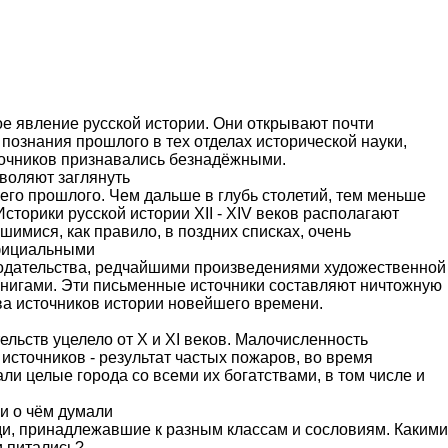
ое явление русской истории. Они открывают почти
познания прошлого в тех отделах исторической науки,
точников признавались безнадёжными.
оляют заглянуть
его прошлого. Чем дальше в глубь столетий, тем меньше
сторики русской истории XII - XIV веков располагают
имися, как правило, в поздних списках, очень
фициальными
нодательства, редчайшими произведениями художественной
нигами. Эти письменные источники составляют ничтожную
ва источников истории новейшего времени.
льств уцелело от X и XI веков. Малочисленность
источников - результат частых пожаров, во время
и целые города со всеми их богатствами, в том числе и
и о чём думали
ди, принадлежавшие к разным классам и сословиям. Каким
 питались?