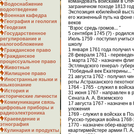
командовать войсками в Отеч
Водоснабжение
заграничном походе 1813 го
водоотведение
Экспозиция юбилейной выст
Военная кафедра
его жизненный путь на фоне и
География и геология
веков
Геодезия
"Взрос средь громов... "
5 сентября 1745 (?) - родился
Государственное
Июль 1759 - поступил учить
регулирование и
школу
налогообложение
1 января 1761 года получил
Гражданское право
28 февраля 1761 - переведе
Гражданское
1 марта 1762 - назначен фли
процессуальное право
Эстляндского генерал- губер
Животные
"Победный век Екатерины... 
Жилищное право
21 августа 1762 - получил ч
Иностранные языки и
роты Астраханского пехотног
языкознание
1764 - 1765 - служил в войск
История и
31 июня 1767 - направлен в
исторические личности
Сената А. А. Вяземского
Коммуникации связь
17 августа 1767 - назначен 
цифровые приборы и
уложения
радиоэлектроника
1769 - служил в войсках в П
Краеведение и
Русско-турецкая война 1768
этнография
1770 - назначен обер-кварти
квартирмейстере армии П. А
Кулинария и продукты