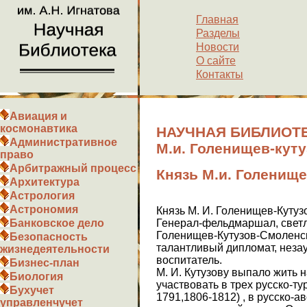
Главная
Разделы
Новости
О сайте
Контакты
Авиация и
космонавтика
НАУЧНАЯ БИБЛИОТЕК
Административное
М.и. Голенищев-кут
право
Арбитражный процесс
Князь М.и. Голенищ
Архитектура
Астрология
Астрономия
Князь М. И. Голенищев-Куту
Генерал-фельдмаршал, свет
Банковское дело
Голенищев-Кутузов-Смоленс
Безопасность
талантливый дипломат, неза
жизнедеятельности
воспитатель.
Бизнес-план
М. И. Кутузову выпало жить 
Биология
участвовать в трех русско-ту
Бухучет
1791,1806-1812) , в русско-а
управленчучет