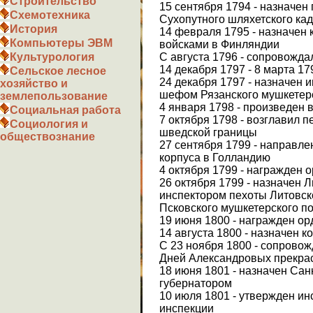
Строительство
15 сентября 1794 - назначе
Схемотехника
Сухопутного шляхетского кад
История
14 февраля 1795 - назначе
Компьютеры ЭВМ
войсками в Финляндии
С августа 1796 - сопровожда
Культурология
14 декабря 1797 - 8 марта 17
Сельское лесное
24 декабря 1797 - назначен 
хозяйство и
шефом Рязанского мушкетерс
землепользование
4 января 1798 - произведен 
Социальная работа
7 октября 1798 - возглавил 
Социология и
шведской границы
обществознание
27 сентября 1799 - направл
корпуса в Голландию
4 октября 1799 - награжден 
26 октября 1799 - назначен 
инспектором пехоты Литовск
Псковского мушкетерского п
19 июня 1800 - награжден о
14 августа 1800 - назначен
С 23 ноября 1800 - сопровож
Дней Александровых прекрасн
18 июня 1801 - назначен Са
губернатором
10 июля 1801 - утвержден и
инспекции