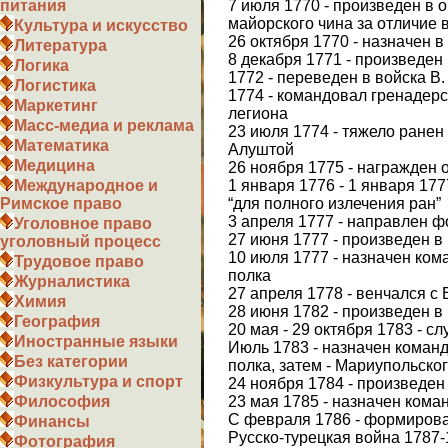
7 июля 1770 - произведен в
питания
майорского чина за отличие 
Культура и искусство
26 октября 1770 - назначен 
Литература
8 декабря 1771 - произведен
Логика
1772 - переведен в войска В
Логистика
1774 - командовал гренадер
Маркетинг
легиона
Масс-медиа и реклама
23 июля 1774 - тяжело ранен 
Математика
Алуштой
Медицина
26 ноября 1775 - награжден 
1 января 1776 - 1 января 177
Международное и
“для полного излечения ран”
Римское право
3 апреля 1777 - направлен 
Уголовное право
27 июня 1777 - произведен в
уголовный процесс
10 июля 1777 - назначен ком
Трудовое право
полка
Журналистика
27 апреля 1778 - венчался с 
Химия
28 июня 1782 - произведен в
География
20 мая - 29 октября 1783 - с
Иностранные языки
Июль 1783 - назначен коман
Без категории
полка, затем - Мариупольско
Физкультура и спорт
24 ноября 1784 - произведен
23 мая 1785 - назначен кома
Философия
С февраля 1786 - формирова
Финансы
Русско-турецкая война 1787-1
Фотография