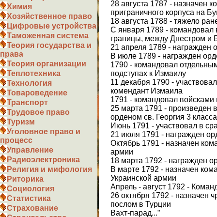
28 августа 1787 - назначен 
Химия
приграничного корпуса на Бу
Хозяйственное право
18 августа 1788 - тяжело ран
Цифровые устройства
С января 1789 - командовал 
Таможенная система
границы, между Днестром и 
Теория государства и
21 апреля 1789 - награжден 
права
В июле 1789 - награжден орд
Теория организации
1790 - командовал отдельным
подступах к Измаилу
Теплотехника
11 декабря 1790 - участвовал
Технология
комендант Измаила
Товароведение
1791 - командовал войсками
Транспорт
25 марта 1791 - произведен 
Трудовое право
орденом св. Георгия 3 класса
Туризм
Июнь 1791 - участвовал в с
Уголовное право и
21 июля 1791 - награжден ор
процесс
Октябрь 1791 - назначен ко
Управление
армии
Радиоэлектроника
18 марта 1792 - награжден ор
В марте 1792 - назначен ко
Религия и мифология
Украинской армии
Риторика
Апрель - август 1792 - Кома
Социология
26 октября 1792 - назначен
Статистика
послом в Турции
Страхование
Вахт-парад...”